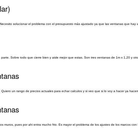
lar)
 Necesito solucionar el problema con el presupuesto más ajustado ya que las ventanas que hay
arte. Sobre todo que cierre bien y aisle mejor que estas. Son tres ventanas de 1m x 1,20 y ot
ntanas
. Quiero un rango de precios actuales para echar calculos y si veo que si lo voy a hacer ya hac
ntanas
los muros, pues por ahi entra mucho frio. Es mayor el problema de los ajustes de los marcos con 