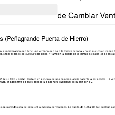
de Cambiar Ven
as (Peñagrande Puerta de Hierro)
hay otra habitación que tiene una ventana que da a la terraza cerrada y no sé qué coste tendría
 saber el precio de sustituir este cierre. Y también la puerta de la terraza del salón es de cristal.
,1x1,3 (alto x ancho) también en principio de una sola hoja oscilo batiente a ser posible. - 1 vertic
raza, la alternativa es entre corredera o apertura tradicional de puerta con el...
iones aproximadas son de 140x130 la mayoria de ventanas. La puerta de 100x210. Me gustaría co