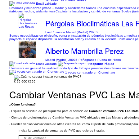
Email validado
Reformas y mudanzas jlmarlo – madrid y alrededores Somos una empresa especializada en r
(tabiques, techos, aislamientos) Carpintería Instalación y cambio de ventanas Suelos (tar
Pérgolas Bioclimáticas Las 
Las Rozas de Madrid (Madrid) 28232
Somos especialistas en el diseño, venta e instalación de pérgolas bioclimáticas a medida 
proyecto al espacio disponible, la orientación solar y el estilo de la vivienda. Instalamos p
Alberto Mambrilla Perez
Madrid (Madrid) 28035 Peñagrande Puerta de Hierro
Email validado
Responde rápido
Electricista en general he realizado todo tipo de trabajos pisos locales oficinas mantenimi
1 veces contratado en Cronoshare
€
€€
€€€
€€€€
Cambiar Ventanas PVC Las Ma
¿Cómo funciona?
- Explica tu solicitud de presupuesto para el servicio de
Cambiar Ventanas PVC Las Matas
- Cientos de profesionales de Cambiar Ventanas PVC ubicados en Las Matas y alrededores 
- Puedes ver las valoraciones de otros clientes así como el perfil de cada profesional par
Indica la cantidad de ventanas de PVC que quieres instalar: