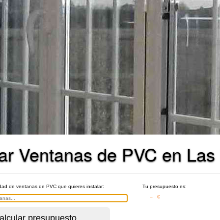
ar Ventanas de PVC en Las
idad de ventanas de PVC que quieres instalar:
Tu presupuesto es:
– €