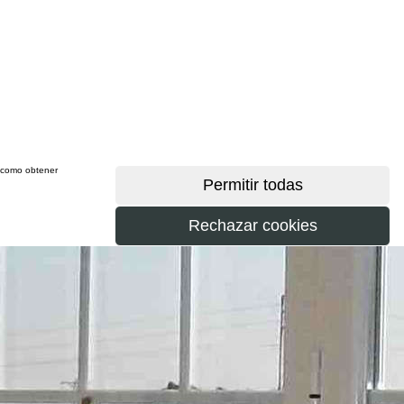
sí como obtener
más