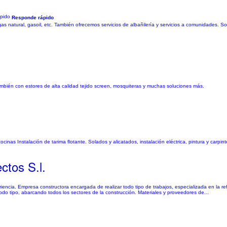
Responde rápido
 natural, gasoil, etc. También ofrecemos servicios de albañilería y servicios a comunidades. 
mbién con estores de alta calidad tejido screen, mosquiteras y muchas soluciones más.
inas Instalación de tarima flotante. Solados y alicatados, instalación eléctrica, pintura y carpint
tos S.l.
Empresa constructora encargada de realizar todo tipo de trabajos, especializada en la refor
todo tipo, abarcando todos los sectores de la construcción. Materiales y proveedores de...