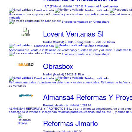
9,7 (1)
Madrid (Madrid) 28011 Puerta del Ángel Lucero
Email validado
Teléfono validado
Hola somos una empresa de fontanería y acs también nos dedicamos reparar calderas a gas
mercado.
5 veces contratado en Cronoshare
Lovent Ventanas Sl
Madrid (Madrid) 28035 Peñagrande Puerta de Hierro
Email validado
Teléfono validado
Asesoramiento, venta e instalación de ventanas y puertas de pvc y aluminio. Contamos ta
1 veces contratado en Cronoshare
Obrasbox
Madrid (Madrid) 28029 El Pilar
Email validado
Teléfono validado
Reformas integrales o parciales en viviendas y locales comerciales. Reformas de baños y coc
de ventanas
Almansa4 Reformas Y Proyec
Pozuelo de Alarcón (Madrid) 28224
ALMANSA4 REFORMAS Y PROYECTOS S.L. es una empresa constructora de gran experiencia. 
destacando la vivienda, incluyendo reformas parciales (cocinas, baños, etc...) y obras de 
Reformas Jlmarlo
Torrelodones (Madrid) 28250