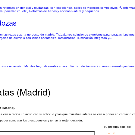
eformas en general y mudanzas, con experiencia, seriedad y precios competitivos. 🔨 reformas 
ima, porcelánico, etc.) Reformas de baños y cocinas Pintura y pequeños...
Rozas
en las rozas y zona noroeste de madrid. Trabajamos soluciones exteriores para terrazas, jardine
érgolas de aluminio con lamas orientables, motorización, iluminación integrada y...
entos averias etc . Manitas hago diferentes cosas . Tecnico de iluminacion asesoramiento jardines 
tas (Madrid)
 (Madrid)
.
van a recibir un aviso con tu solicitud y los que muestren interés se van a poner en contacto 
a poder comparar los presupuestos y tomar la mejor decisión.
Tu presupuesto es:
– €