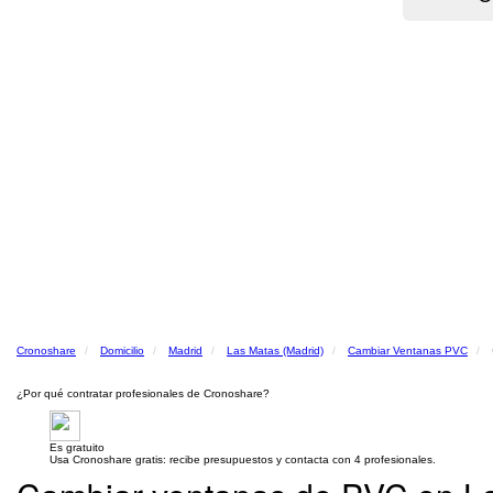
Cronoshare
Domicilio
Madrid
Las Matas (Madrid)
Cambiar Ventanas PVC
¿Por qué contratar profesionales de Cronoshare?
Es gratuito
Usa Cronoshare gratis: recibe presupuestos y contacta con 4 profesionales.