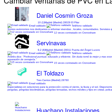
Cambiar ventanas de PVC en La
Daniel Cosmin Groza
10 (1)
Madrid (Madrid) 28029 El Pilar
Email validado
Teléfono validado
Somos autonomos nos dedicamos a reformar vivendas , locales, comunidades. Servisios que pr
12 veces contratado en Cronoshare
Servinavas
9,2 (6)
Madrid (Madrid) 28011 Puerta del Ángel Lucero
Email validado
Teléfono validado
Andrés dice:
"Profesional puntual, educado y eficiente. Sin duda tomó la mejor y mas eco
reparación de cerrajería."
15 veces contratado en Cronoshare
El Toldazo
Tres Cantos (Madrid) 28760
Email validado
Especialistas en soluciones para la protección contra el viento, la lluvia y el sol. Dispo
pergolas, pérgolas bioclimáticas, pérgolas tensadas, techos móviles y fijos en cristal, polic
Huachano Instalaciones