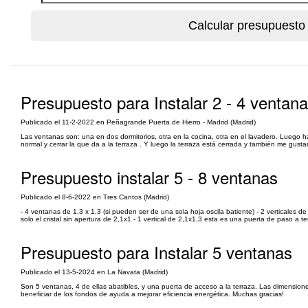
Presupuesto para Instalar 2 - 4 ventan
Publicado el 11-2-2022 en Peñagrande Puerta de Hierro - Madrid (Madrid)
Las ventanas son: una en dos dormitorios, otra en la cocina, otra en el lavadero. Luego 
normal y cerrar la que da a la terraza . Y luego la terraza está cerrada y también me gustaría
Presupuesto instalar 5 - 8 ventanas
Publicado el 8-6-2022 en Tres Cantos (Madrid)
- 4 ventanas de 1,3 x 1,3 (si pueden ser de una sola hoja oscila batiente) - 2 verticales de 2
solo el cristal sin apertura de 2,1x1 - 1 vertical de 2,1x1,3 esta es una puerta de paso a ter
Presupuesto para Instalar 5 ventanas
Publicado el 13-5-2024 en La Navata (Madrid)
Son 5 ventanas, 4 de ellas abatibles, y una puerta de acceso a la terraza. Las dimens
beneficiar de los fondos de ayuda a mejorar eficiencia energética. Muchas gracias!