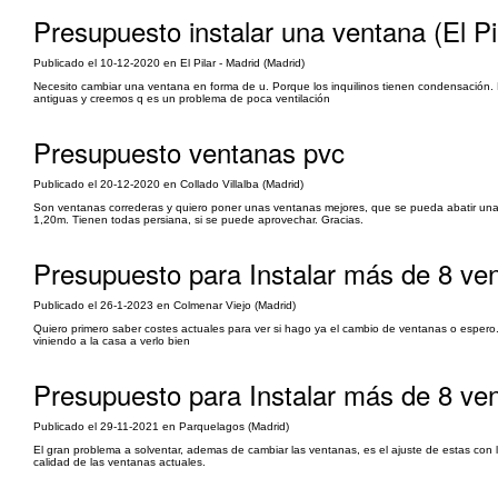
Presupuesto instalar una ventana (El Pi
Publicado el 10-12-2020 en El Pilar - Madrid (Madrid)
Necesito cambiar una ventana en forma de u. Porque los inquilinos tienen condensación.
antiguas y creemos q es un problema de poca ventilación
Presupuesto ventanas pvc
Publicado el 20-12-2020 en Collado Villalba (Madrid)
Son ventanas correderas y quiero poner unas ventanas mejores, que se pueda abatir una p
1,20m. Tienen todas persiana, si se puede aprovechar. Gracias.
Presupuesto para Instalar más de 8 ve
Publicado el 26-1-2023 en Colmenar Viejo (Madrid)
Quiero primero saber costes actuales para ver si hago ya el cambio de ventanas o espero
viniendo a la casa a verlo bien
Presupuesto para Instalar más de 8 ve
Publicado el 29-11-2021 en Parquelagos (Madrid)
El gran problema a solventar, ademas de cambiar las ventanas, es el ajuste de estas con 
calidad de las ventanas actuales.