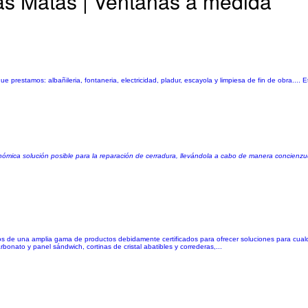
s Matas | Ventanas a medida
estamos: albañileria, fontaneria, electricidad, pladur, escayola y limpiesa de fin de obra.... E
nómica solución posible para la reparación de cerradura, llevándola a cabo de manera concienzud
nemos de una amplia gama de productos debidamente certificados para ofrecer soluciones para cualq
arbonato y panel sándwich, cortinas de cristal abatibles y correderas,...