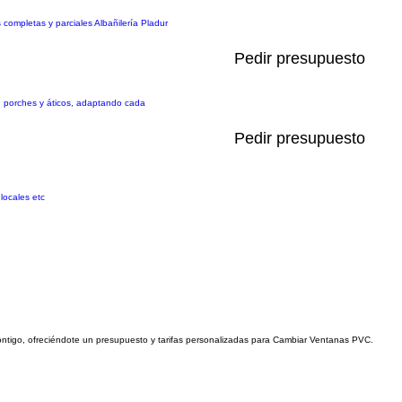
completas y parciales Albañilería Pladur
Pedir presupuesto
s, porches y áticos, adaptando cada
Pedir presupuesto
locales etc
contigo, ofreciéndote un presupuesto y tarifas personalizadas para Cambiar Ventanas PVC.