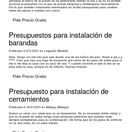
adosada al marco de la puerta se ha deteriorado debido al uso y ya no es posible
accionar la pestañita con la que se puede bloquear y desbloquear manualmente.
Por lo que también estaríamos interesados en recibir presupuesto para cambiar
todas las piezas e instalar uno nuevo
Pide Precio Gratis
Presupuestos para instalación de
barandas
Publicado el 6-5-2021 en Leganés (Madrid)
Hola. Tengo um mal olor que sale desde uno de los baños del piso. Huele a pis y a
*****. Creo que hay una fuga de porquería que viene de los pisos de arriba para el
mio e me deja la casa con un asco de olor. Y cuando enchufo el aire el olor se va
para toda la casa, porque es de tubería. Gracias Gracias
Pide Precio Gratis
Presupuesto para instalación de
cerramientos
Publicado el 18-9-2023 en Málaga (Málaga)
Quiero un cierre con cristal que no se trasparente. No es necesario doble cristal, y
que en la parte de arriba tenga unas ventanas estrechas que puedan estar
siempre semiabiertas para la condensación. De forma que de los pisos de enfrente
no se vea nada. Es un patio interior.