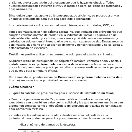
el cliente, previa aceptación del presupuesto que le hayamos ofrecido. Todos
nuestros presupuestos incluyen el IVA y la mano de obra, así como los materiales y
desplazamientos.
Si se quiere algo más aparte de lo presupuestado al cliente, se procede a enviar
un nuevo presupuesto para que sea aceptado o rechazado.
Los materiales más utilizados son: aluminio, hierro, acero inoxidable, PVC, etc.
Todos los materiales son de altísima calidad, ya que trabajan con proveedores que
cumplen estrictas normas de calidad en la industria del metal. El aluminio es un
material de alta calidad y es único, ofrece unas posibilidades de mecanización y
variedad de colores que el hierro o el acero no son capaces de dar. Destacamos de
este material que tiene una apariencia uniforme y por ser resistente y no se oxida al
estar instalado en exteriores.
También es posible aplicar un tratamiento o color para el exterior y el interior.
Si quieres recibir un presupuesto de carpintería metálica, contacta ahora y hasta 4
instaladores de carpintería metálica cerca de tu ubicación
te contactan en
pocas horas para darte un precio personalizado y tomar medidas sobre el proyecto
que quieres para tu hogar u oficina.
Con Cronoshare, puedes encontrar
Presupuesto carpintería metálica cerca de ti
.
Los mejores servicios de proximidad cercanos a tu ciudad.
¿Cómo funciona?
- Explica tu solicitud de presupuesto para el servicio de
Carpintería metálica
.
- Cientos de profesionales de Carpintería metálica ubicados en tu ciudad y
alrededores van a recibir un aviso con tu solicitud y los que muestren interés se van
a poner en contacto contigo, ofreciéndote un presupuesto y tarifas personalizadas
para Carpintería metálica.
- Puedes ver las valoraciones de otros clientes así como el perfil de cada
profesional para poder comparar los presupuestos y tomar la mejor decisión.
Indica el número de tramos de la escalera: