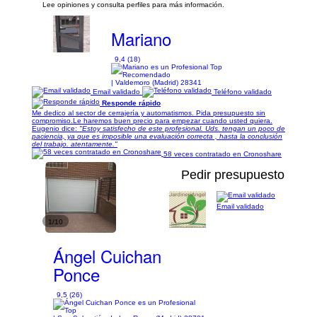
Lee opiniones y consulta perfiles para más información.
Mariano
9,4 (18)
| Valdemoro (Madrid) 28341
Email validado
Teléfono validado
Responde rápido
Me dedico al sector de cerrajería y automatismos. Pida presupuesto sin
compromiso.Le haremos buen precio para empezar cuando usted quiera.
Eugenio dice:
"Estoy satisfecho de este profesional. Uds. tengan un poco de
paciencia, ya que es imposible una evaluación correcta , hasta la conclusión
del trabajo. atentamente."
58 veces contratado en Cronoshare
Pedir presupuesto
Email validado
1/10
Ángel Cuichan
Ponce
9,5 (26)