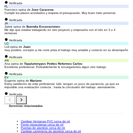
Verificada
FL
Francisco opina de
Jose Caracena
:
Cumple los plazos acordados y respeta el presupuesto. Muy buen trato personal.
Verificada
JA
Jaime opina de
Buendia Excavaciones
:
Me dijo que estaba trabajando en otro proyecto y empezaría con el mío en 3 o 4
semanas
Verificada
LO
Loli opina de
Juan
:
muy positivo, excepto q me corre prisa el trabajo muy amable y correcto en su desempeño
Verificada
AN
Ana opina de
Topaluminypvc Petites Reformes Carlos
:
Excelente profesional. Probablemente le encargaremos algun otro trabajo.
Verificada
EV
Eugenio opina de
Mariano
:
Estoy satisfecho de este profesional. Uds. tengan un poco de paciencia, ya que es
imposible una evaluación correcta , hasta la conclusión del trabajo. atentamente.
Verificada
Servicios relacionados
Cambiar Ventanas PVC cerca de mí
Poner mosquiteras cerca de mí
Puertas de aluminio cerca de mí
Cambiar carpintería de aluminio cerca de mí