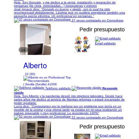
Hola, Soy Gonzalo, y me dedico a la venta, instalación y reparación de
persianas (de cinta, motorizadas…) mosquiteras y estores
José Ignacio dice:
"Gonzalo es bueno y rápido, con lo cual ha sido
recompensadi debidamente. Lástima que no pudiera arreglarme también una
pequeña avería eléctrica. Un profesional en persianas."
37 veces contratado en Cronoshare
Pedir presupuesto
Email validado
1/6
Alberto
10 (30)
| Sevilla (Sevilla) 41006
Teléfono validado
Responde
rápido
Hola. Soy Alberto y la pandemia desvió mis objetivos laborales. Desde hace
varios años me dedico al servicio de Manitas reformas y estaré encantado de
poder ayudarte.
Lucía dice:
"Contactamos por la mañana por un problema que tenía en un
mueble de la cocina y esa misma tarde ya estaba en mi casa realizando un
trabajo impecable y muy profesional. Lo recomiendo 100%"
52 veces contratado en Cronoshare
Pedir presupuesto