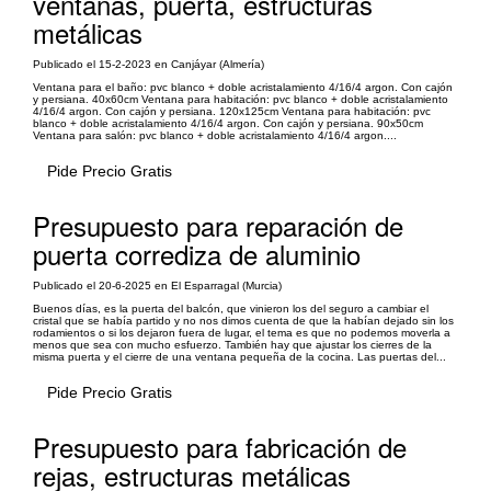
ventanas, puerta, estructuras
metálicas
Publicado el 15-2-2023 en Canjáyar (Almería)
Ventana para el baño: pvc blanco + doble acristalamiento 4/16/4 argon. Con cajón
y persiana. 40x60cm Ventana para habitación: pvc blanco + doble acristalamiento
4/16/4 argon. Con cajón y persiana. 120x125cm Ventana para habitación: pvc
blanco + doble acristalamiento 4/16/4 argon. Con cajón y persiana. 90x50cm
Ventana para salón: pvc blanco + doble acristalamiento 4/16/4 argon....
Pide Precio Gratis
Presupuesto para reparación de
puerta corrediza de aluminio
Publicado el 20-6-2025 en El Esparragal (Murcia)
Buenos días, es la puerta del balcón, que vinieron los del seguro a cambiar el
cristal que se había partido y no nos dimos cuenta de que la habían dejado sin los
rodamientos o si los dejaron fuera de lugar, el tema es que no podemos moverla a
menos que sea con mucho esfuerzo. También hay que ajustar los cierres de la
misma puerta y el cierre de una ventana pequeña de la cocina. Las puertas del...
Pide Precio Gratis
Presupuesto para fabricación de
rejas, estructuras metálicas