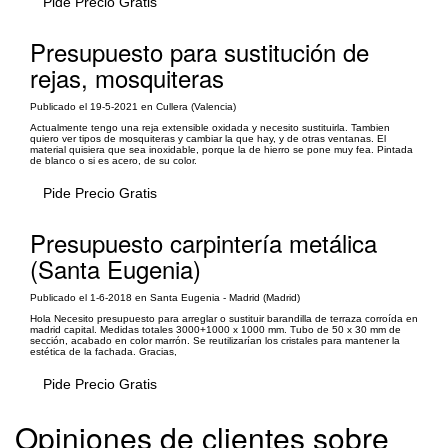
Pide Precio Gratis
Presupuesto para sustitución de
rejas, mosquiteras
Publicado el 19-5-2021 en Cullera (Valencia)
Actualmente tengo una reja extensible oxidada y necesito sustituirla. Tambien
quiero ver tipos de mosquiteras y cambiar la que hay, y de otras ventanas. El
material quisiera que sea inoxidable, porque la de hierro se pone muy fea. Pintada
de blanco o si es acero, de su color.
Pide Precio Gratis
Presupuesto carpintería metálica
(Santa Eugenia)
Publicado el 1-6-2018 en Santa Eugenia - Madrid (Madrid)
Hola Necesito presupuesto para arreglar o sustituir barandilla de terraza corroída en
madrid capital. Medidas totales 3000+1000 x 1000 mm. Tubo de 50 x 30 mm de
sección, acabado en color marrón. Se reutilizarían los cristales para mantener la
estética de la fachada. Gracias,
Pide Precio Gratis
Opiniones de clientes sobre