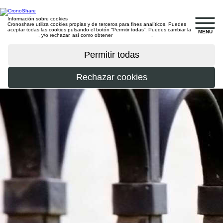
Información sobre cookies
Cronoshare utiliza cookies propias y de terceros para fines analíticos. Puedes
aceptar todas las cookies pulsando el botón “Permitir todas”. Puedes cambiar la
MENU
configuración
, y/o rechazar, así como obtener
más información
.