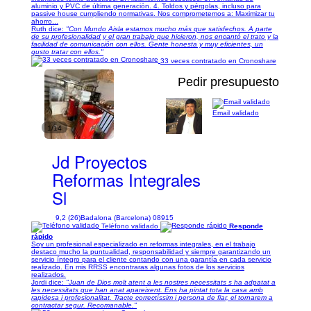
aluminio y PVC de última generación. 4. Toldos y pérgolas, incluso para
passive house cumpliendo normativas. Nos comprometemos a: Maximizar tu
ahorro...
Ruth dice:
"Con Mundo Aisla estamos mucho más que satisfechos. A parte
de su profesionalidad y el gran trabajo que hicieron, nos encantó el trato y la
facilidad de comunicación con ellos. Gente honesta y muy eficientes, un
gusto tratar con ellos."
33 veces contratado en Cronoshare
Pedir presupuesto
Email validado
1/14
Jd Proyectos
Reformas Integrales
Sl
9,2 (26)
Badalona (Barcelona) 08915
Teléfono validado
Responde
rápido
Soy un profesional especializado en reformas integrales, en el trabajo
destaco mucho la puntualidad, responsabilidad y siempre garantizando un
servicio íntegro para el cliente contando con una garantía en cada servicio
realizado. En mis RRSS encontraras algunas fotos de los servicios
realizados.
Jordi dice:
"Juan de Dios molt atent a les nostres necessitats s ha adpatat a
les necessitats que han anat apareixent. Ens ha pintat tota la casa amb
rapidesa i profesionalitat. Tracte correctíssim i persona de fiar, el tornarem a
contractar segur. Recomanable."