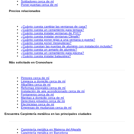
Soldadores cerca de mí
Poner puertas cerca de mí
Precios relacionados
¿Cuánto cuesta cambiar las ventanas de casa?
¿Cuánto cuesta un cerramiento para terraza?
¿Cuánto cuesta instalar ventanas de PVC?
¿Cuánto cuesta instalar ventanas Climalit?
¿Cuánto cuesta poner rejas a una ventana o puerta?
¿Cuánto cuesta poner mosquiteras?
¿Cuánto cuestan las puertas de aluminio con instalación incluida?
¿Cuánto cuesta un armario de aluminio?
¿Cuánto cuesta un cerramiento para piscina?
¿Cuánto cuesta instalar balaustres?
Más solicitado en Cronoshare
Pintores cerca de mí
Limpieza a domicilio cerca de mí
Albañiles cerca de mí
Reformas integrales cerca de mí
Instalación de aire acondicionado cerca de mí
Fontaneros cerca de mí
Manitas a domicilio cerca de mí
Detectives privados cerca de mí
Electricistas cerca de mí
Empresas de mudanzas cerca de mí
Encuentra Carpintería metálica en las principales ciudades
Carpintería metálica en Mairena del Aljarafe
Carpintería metálica en Barcelona