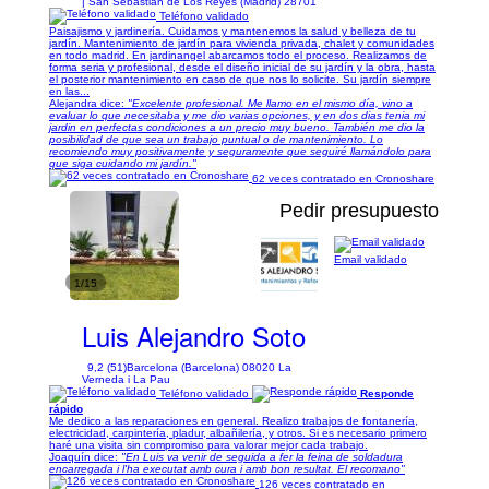
| San Sebastián de Los Reyes (Madrid) 28701
Teléfono validado
Paisajismo y jardinería. Cuidamos y mantenemos la salud y belleza de tu
jardín. Mantenimiento de jardín para vivienda privada, chalet y comunidades
en todo madrid. En jardinangel abarcamos todo el proceso. Realizamos de
forma seria y profesional, desde el diseño inicial de su jardín y la obra, hasta
el posterior mantenimiento en caso de que nos lo solicite. Su jardín siempre
en las...
Alejandra dice:
"Excelente profesional. Me llamo en el mismo día, vino a
evaluar lo que necesitaba y me dio varias opciones, y en dos dias tenia mi
jardin en perfectas condiciones a un precio muy bueno. También me dio la
posibilidad de que sea un trabajo puntual o de mantenimiento. Lo
recomiendo muy positivamente y seguramente que seguiré llamándolo para
que siga cuidando mi jardín."
62 veces contratado en Cronoshare
Pedir presupuesto
Email validado
1/15
Luis Alejandro Soto
9,2 (51)
Barcelona (Barcelona) 08020 La
Verneda i La Pau
Teléfono validado
Responde
rápido
Me dedico a las reparaciones en general. Realizo trabajos de fontanería,
electricidad, carpintería, pladur, albañilería, y otros. Si es necesario primero
haré una visita sin compromiso para valorar mejor cada trabajo.
Joaquín dice:
"En Luis va venir de seguida a fer la feina de soldadura
encarregada i l'ha executat amb cura i amb bon resultat. El recomano"
126 veces contratado en