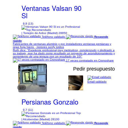
Ventanas Valsan 90
Sl
9,8 (13)
| Torrejón de Ardoz (Madrid) 28850
Teléfono validado
Responde
rápido
Fabricantes de ventanas aluminio y pvc instaladores ventanas persianas y
rejas forja hierro , motores sonfy toldos
Ruth dice:
"Excelente profesional,muy meticuloso, concienzudo y dedicado a
su trabajo, que ha dado como resultado un proyecto de acondicionamiento y
cerramiento de una terraza con un resultado de 10!"
17 veces contratado en Cronoshare
Pedir presupuesto
Email validado
1/7
Persianas Gonzalo
9,7 (11)
| Alcobendas (Madrid) 28100
Teléfono validado
Responde
rápido