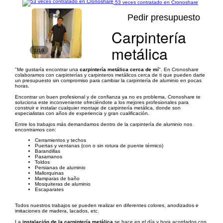
53 veces contratado en Cronoshare
Pedir presupuesto
Carpintería
metálica
1/19
"Me gustaría encontrar una
carpintería metálica cerca de mí
". En Cronoshare
colaboramos con carpinterías y carpinteros metálicos cerca de ti que pueden darte
un presupuesto sin compromiso para cambiar la carpintería de aluminio en pocas
horas.
Encontrar un buen profesional y de confianza ya no es problema, Cronoshare te
soluciona este inconveniente ofreciéndote a los mejores profesionales para
construir e instalar cualquier montaje de carpintería metálica, donde son
especialistas con años de experiencia y gran cualificación.
Entre los trabajos más demandamos dentro de la carpintería de aluminio nos
encontramos con:
Cerramientos y techos
Puertas y ventanas (con o sin rotura de puente térmico)
Barandillas
Pasamanos
Toldos
Persianas de aluminio
Mallorquinas
Mamparas de baño
Mosquiteras de aluminio
Escaparates
Todos nuestros trabajos se pueden realizar en diferentes colores, anodizados e
imitaciones de madera, lacados, etc.
La
instalación de la carpintería metálica
se hace en el día y hora acordados con