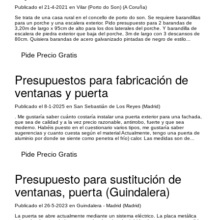
Publicado el 21-4-2021 en Vilar (Porto do Son) (A Coruña)
Se trata de una casa rural en el concello de porto do son. Se requiere barandillas
para un porche y una escalera exterior. Pido presupuesto para 2 barandas de
3,20m de largo x 95cm de alto para los dos laterales del porche. Y barandilla de
escalera de piedra exterior que baja del porche, 3m de largo con 3 descansos de
80cm. Quisiera barandas de acero galvanizado pintadas de negro de estilo...
Pide Precio Gratis
Presupuestos para fabricación de
ventanas y puerta
Publicado el 8-1-2025 en San Sebastián de Los Reyes (Madrid)
. Me gustaría saber cuánto costaría instalar una puerta exterior para una fachada,
que sea de calidad y a la vez precio razonable, antirrobo, fuerte y que sea
moderno. Habéis puesto en el cuestionario varios tipos, me gustaría saber
sugerencias y cuanto cuesta según el material Actualmente, tengo una puerta de
aluminio por donde se siente como penetra el frío) calor. Las medidas son de...
Pide Precio Gratis
Presupuesto para sustitución de
ventanas, puerta (Guindalera)
Publicado el 26-5-2023 en Guindalera - Madrid (Madrid)
La puerta se abre actualmente mediante un sistema eléctrico. La placa metálica