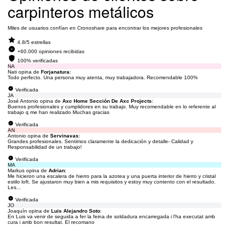
carpinteros metálicos
Miles de usuarios confían en Cronoshare para encontrar los mejores profesionales
4.8/5 estrellas
+60.000 opiniones recibidas
100% verificadas
NA
Nati opina de
Forjanatura
:
Todo perfecto. Una persona muy atenta, muy trabajadora. Recomendable 100%
Verificada
JA
José Antonio opina de
Axc Home Sección De Axc Projects
:
Buenos profesionales y cumplidores en su trabajo. Muy recomendable en lo referente al
trabajo q me han realizado Muchas gracias
Verificada
AN
Antonio opina de
Servinavas
:
Grandes profesionales. Sentimos claramente la dedicación y detalle- Calidad y
Responsabilidad de un trabajo!
Verificada
MA
Markus opina de
Adrian
:
Me hicieron una escalera de hierro para la azotea y una puerta interior de hierro y cristal
estilo loft. Se ajustaron muy bien a mis requisitos y estoy muy contento con el resultado.
Les...
Verificada
JO
Joaquín opina de
Luis Alejandro Soto
:
En Luis va venir de seguida a fer la feina de soldadura encarregada i l'ha executat amb
cura i amb bon resultat. El recomano