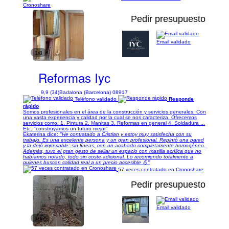
Cronoshare
Pedir presupuesto
Email validado
1/8
Reformas Iyc
9,9 (34)
Badalona (Barcelona) 08917
Teléfono validado
Responde
rápido
Somos profesionales en el área de la construcción y servicios generales. Con
una vasta experiencia y calidad por la cual se nos caracteriza. Ofrecemos
servicios como: 1. Pintura 2. Manitas 3. Reformas en general 4. Soldadura ...
Etc. "construyamos un futuro mejor"
Ekaterina dice:
"He contratado a Cristian y estoy muy satisfecha con su
trabajo. Es una excelente persona y un gran profesional. Repintó una pared
y la dejó impecable: sin líneas, con un acabado completamente homogéneo.
Además, tuvo el gran gesto de sellar un espacio con masilla acrílica que no
habíamos notado, todo sin coste adicional. Lo recomiendo totalmente a
quienes buscan calidad real a un precio accesible 💪"
57 veces contratado en Cronoshare
Pedir presupuesto
Email validado
1/17