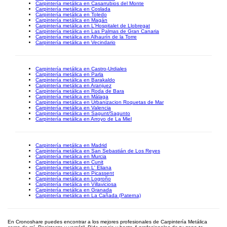
Carpintería metálica en Casarrubios del Monte
Carpintería metálica en Coslada
Carpintería metálica en Toledo
Carpintería metálica en Magán
Carpintería metálica en L'Hospitalet de Llobregat
Carpintería metálica en Las Palmas de Gran Canaria
Carpintería metálica en Alhaurín de la Torre
Carpintería metálica en Vecindario
Carpintería metálica en Castro-Urdiales
Carpintería metálica en Parla
Carpintería metálica en Barakaldo
Carpintería metálica en Aranjuez
Carpintería metálica en Roda de Bara
Carpintería metálica en Málaga
Carpintería metálica en Urbanizacion Roquetas de Mar
Carpintería metálica en Valencia
Carpintería metálica en Sagunt/Sagunto
Carpintería metálica en Arroyo de La Miel
Carpintería metálica en Madrid
Carpintería metálica en San Sebastián de Los Reyes
Carpintería metálica en Murcia
Carpintería metálica en Cunit
Carpintería metálica en L' Eliana
Carpintería metálica en Picassent
Carpintería metálica en Logroño
Carpintería metálica en Villaviciosa
Carpintería metálica en Granada
Carpintería metálica en La Cañada (Paterna)
En Cronoshare puedes encontrar a los mejores profesionales de Carpintería Metálica