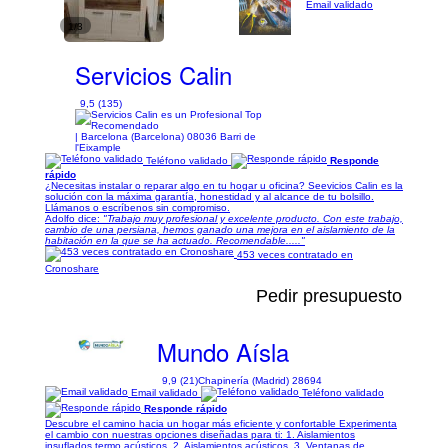
Email validado
1/3
Servicios Calin
9,5 (135)
| Barcelona (Barcelona) 08036 Barri de
l'Eixample
Teléfono validado
Responde
rápido
¿Necesitas instalar o reparar algo en tu hogar u oficina? Seevicios Calin es la
solución con la máxima garantía, honestidad y al alcance de tu bolsillo.
Llámanos o escríbenos sin compromiso.
Adolfo dice:
"Trabajo muy profesional y excelente producto. Con este trabajo,
cambio de una persiana, hemos ganado una mejora en el aislamiento de la
habitación en la que se ha actuado. Recomendable....."
453 veces contratado en
Cronoshare
Pedir presupuesto
Mundo Aísla
9,9 (21)
Chapinería (Madrid) 28694
Email validado
Teléfono validado
Responde rápido
Descubre el camino hacia un hogar más eficiente y confortable Experimenta
el cambio con nuestras opciones diseñadas para ti: 1. Aislamientos
insuflados termo acústicos. 2. Aislamientos acústicos. 3. Ventanas de