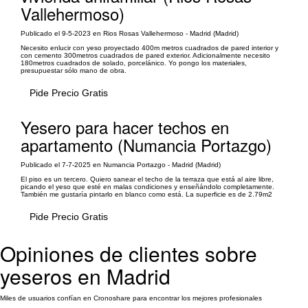
Vallehermoso)
Publicado el 9-5-2023 en Rios Rosas Vallehermoso - Madrid (Madrid)
Necesito enlucir con yeso proyectado 400m metros cuadrados de pared interior y
con cemento 300metros cuadrados de pared exterior. Adicionalmente necesito
180metros cuadrados de solado, porcelánico. Yo pongo los materiales,
presupuestar sólo mano de obra.
Pide Precio Gratis
Yesero para hacer techos en
apartamento (Numancia Portazgo)
Publicado el 7-7-2025 en Numancia Portazgo - Madrid (Madrid)
El piso es un tercero. Quiero sanear el techo de la terraza que está al aire libre,
picando el yeso que esté en malas condiciones y enseñándolo completamente.
También me gustaría pintarlo en blanco como está. La superficie es de 2.79m2
Pide Precio Gratis
Opiniones de clientes sobre
yeseros en Madrid
Miles de usuarios confían en Cronoshare para encontrar los mejores profesionales