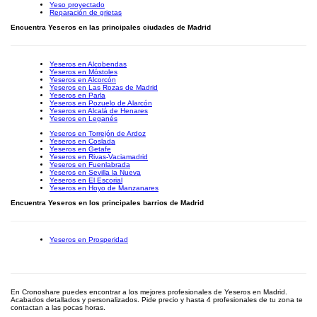
Yeso proyectado
Reparación de grietas
Encuentra Yeseros en las principales ciudades de Madrid
Yeseros en Alcobendas
Yeseros en Móstoles
Yeseros en Alcorcón
Yeseros en Las Rozas de Madrid
Yeseros en Parla
Yeseros en Pozuelo de Alarcón
Yeseros en Alcalá de Henares
Yeseros en Leganés
Yeseros en Torrejón de Ardoz
Yeseros en Coslada
Yeseros en Getafe
Yeseros en Rivas-Vaciamadrid
Yeseros en Fuenlabrada
Yeseros en Sevilla la Nueva
Yeseros en El Escorial
Yeseros en Hoyo de Manzanares
Encuentra Yeseros en los principales barrios de Madrid
Yeseros en Prosperidad
En Cronoshare puedes encontrar a los mejores profesionales de Yeseros en Madrid.
Acabados detallados y personalizados. Pide precio y hasta 4 profesionales de tu zona te
contactan a las pocas horas.