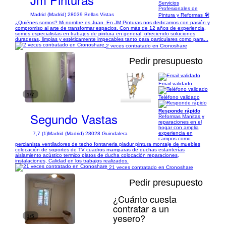
Servicios
Profesionales de
Madrid (Madrid) 28039 Bellas Vistas
Pintura y Reformas 🛠️
¿Quiénes somos? Mi nombre es Juan. En JM Pinturas nos dedicamos con pasión y
compromiso al arte de transformar espacios. Con más de 12 años de experiencia,
somos especialistas en trabajos de pintura en general, ofreciendo soluciones
duraderas, limpias y estéticamente impecables tanto para particulares como para...
2 veces contratado en Cronoshare
Pedir presupuesto
Email validado
1/7
Teléfono validado
Responde rápido
Segundo Vastas
Reformas Manitas y
reparaciones en el
hogar con amplia
experiencia en
7,7 (1)
Madrid (Madrid) 28028 Guindalera
campos como
percianista ventiladores de techo fontaneria pladur pintura montaje de muebles
colocación de soportes de TV cuadros mamparas de duchas estanterías
aislamiento acústico termico platos de ducha colocación reparaciones,
instalaciones, Calidad en los trabajos realizados.
21 veces contratado en Cronoshare
Pedir presupuesto
¿Cuánto cuesta
contratar a un
yesero?
1/5