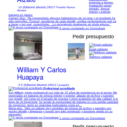
entregas a tiempo.
Instalación papel
10 (8)
Madrid (Madrid) 28017 Pueblo Nuevo
pintado, pintura
Ventas
interior y exterior,
trabajos en pladur.
Carmen dice:
"Ha empapelado algunas habitaciones de mi casa y el resultado ha
sido magnífico. Puntual, pendiente de cada detalle, explica perfectamente qué va
a hacer y por qué, correctísimo... Lo recomiendo totalmente sin duda alguna."
6 veces contratado en Cronoshare
Pedir presupuesto
Email validado
1/23
Teléfono validado
William Y Carlos
Huapaya
9,5 (6)
Madrid (Madrid) 28012 Lavapiés
Profesional acreditado
Soy William, pintor profesional con más de 10 años de experiencia en el sector. Me
especializo en trabajos de pintura interior y exterior, alisado de techos y paredes
con gotelé, así como en el lacado de puertas y otros acabados de alta calidad. A lo
largo de mi trayectoria, he tenido la oportunidad de trabajar en una amplia variedad
de proyectos, tanto en viviendas particulares como en...
María dice:
"Hizo un trabajo muy completo de pintura de techos y paredes con
mucho detalle y limpioeza y quedó muy bien terminado y bastante rápido en su
ejecución"
1 veces contratado en Cronoshare
Pedir presupuesto