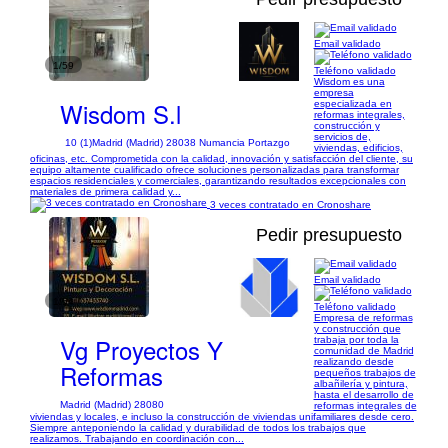
Email validado
1/59
Teléfono validado
Wisdom es una
empresa
Wisdom S.l
especializada en
reformas integrales,
construcción y
servicios de,
10 (1)
Madrid (Madrid) 28038 Numancia Portazgo
viviendas, edificios,
oficinas, etc. Comprometida con la calidad, innovación y satisfacción del cliente, su
equipo altamente cualificado ofrece soluciones personalizadas para transformar
espacios residenciales y comerciales, garantizando resultados excepcionales con
materiales de primera calidad y...
3 veces contratado en Cronoshare
Pedir presupuesto
Email validado
1/54
Teléfono validado
Empresa de reformas
y construcción que
Vg Proyectos Y
trabaja por toda la
comunidad de Madrid
realizando desde
Reformas
pequeños trabajos de
albañilería y pintura,
hasta el desarrollo de
Madrid (Madrid) 28080
reformas integrales de
viviendas y locales, e incluso la construcción de viviendas unifamiliares desde cero.
Siempre anteponiendo la calidad y durabilidad de todos los trabajos que
realizamos. Trabajando en coordinación con...