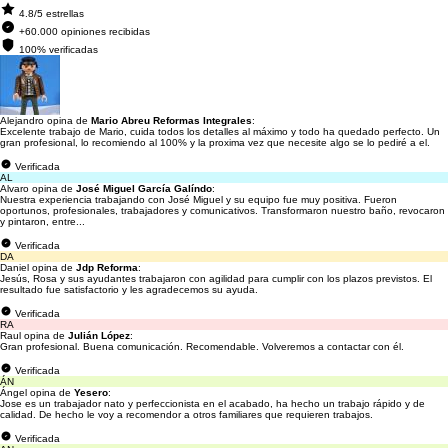
4.8/5 estrellas
+60.000 opiniones recibidas
100% verificadas
Alejandro opina de
Mario Abreu Reformas Integrales
:
Excelente trabajo de Mario, cuida todos los detalles al máximo y todo ha quedado perfecto. Un
gran profesional, lo recomiendo al 100% y la proxima vez que necesite algo se lo pediré a el.
Verificada
AL
Alvaro opina de
José Miguel García Galíndo
:
Nuestra experiencia trabajando con José Miguel y su equipo fue muy positiva. Fueron
oportunos, profesionales, trabajadores y comunicativos. Transformaron nuestro baño, revocaron
y pintaron, entre...
Verificada
DA
Daniel opina de
Jdp Reforma
:
Jesús, Rosa y sus ayudantes trabajaron con agilidad para cumplir con los plazos previstos. El
resultado fue satisfactorio y les agradecemos su ayuda.
Verificada
RA
Raul opina de
Julián López
:
Gran profesional. Buena comunicación. Recomendable. Volveremos a contactar con él.
Verificada
ÁN
Ángel opina de
Yesero
:
Jose es un trabajador nato y perfeccionista en el acabado, ha hecho un trabajo rápido y de
calidad. De hecho le voy a recomendor a otros familiares que requieren trabajos.
Verificada