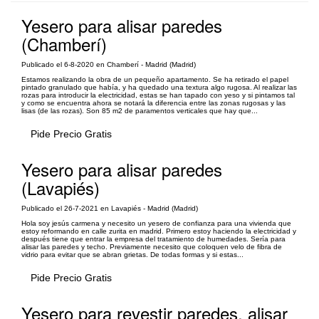
Yesero para alisar paredes
(Chamberí)
Publicado el 6-8-2020 en Chamberí - Madrid (Madrid)
Estamos realizando la obra de un pequeño apartamento. Se ha retirado el papel
pintado granulado que había, y ha quedado una textura algo rugosa. Al realizar las
rozas para introducir la electricidad, estas se han tapado con yeso y si pintamos tal
y como se encuentra ahora se notará la diferencia entre las zonas rugosas y las
lisas (de las rozas). Son 85 m2 de paramentos verticales que hay que...
Pide Precio Gratis
Yesero para alisar paredes
(Lavapiés)
Publicado el 26-7-2021 en Lavapiés - Madrid (Madrid)
Hola soy jesús carmena y necesito un yesero de confianza para una vivienda que
estoy reformando en calle zurita en madrid. Primero estoy haciendo la electricidad y
después tiene que entrar la empresa del tratamiento de humedades. Sería para
alisar las paredes y techo. Previamente necesito que coloquen velo de fibra de
vidrio para evitar que se abran grietas. De todas formas y si estas...
Pide Precio Gratis
Yesero para revestir paredes, alisar