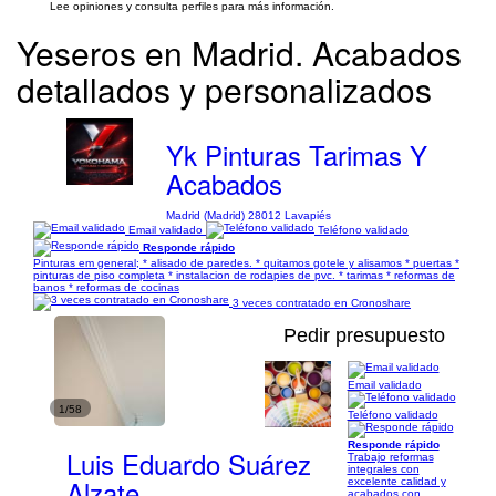
Lee opiniones y consulta perfiles para más información.
Yeseros en Madrid. Acabados
detallados y personalizados
Yk Pinturas Tarimas Y
Acabados
Madrid (Madrid) 28012 Lavapiés
Email validado
Teléfono validado
Responde rápido
Pinturas em general; * alisado de paredes. * quitamos gotele y alisamos * puertas *
pinturas de piso completa * instalacion de rodapies de pvc. * tarimas * reformas de
banos * reformas de cocinas
3 veces contratado en Cronoshare
Pedir presupuesto
Email validado
1/58
Teléfono validado
Responde rápido
Luis Eduardo Suárez
Trabajo reformas
integrales con
Alzate
excelente calidad y
acabados con