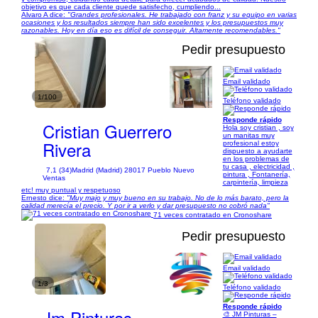
objetivo es que cada cliente quede satisfecho, cumpliendo...
Alvaro A dice:
"Grandes profesionales. He trabajado con franz y su equipo en varias
ocasiones y los resultados siempre han sido excelentes y los presupuestos muy
razonables. Hoy en día eso es difícil de conseguir. Altamente recomendables."
Pedir presupuesto
Email validado
1/100
Teléfono validado
Responde rápido
Cristian Guerrero
Hola soy cristian , soy
un manitas muy
Rivera
profesional estoy
dispuesto a ayudarte
en los problemas de
tu casa , electricidad ,
7,1 (34)
Madrid (Madrid) 28017 Pueblo Nuevo
pintura , Fontanería,
Ventas
carpintería, limpieza
etc! muy puntual y respetuoso
Ernesto dice:
"Muy majo y muy bueno en su trabajo. No de lo más barato, pero la
calidad merecía el precio. Y por ir a verlo y dar presupuesto no cobró nada"
71 veces contratado en Cronoshare
Pedir presupuesto
Email validado
1/3
Teléfono validado
Responde rápido
Jm Pinturas
🎨 JM Pinturas –