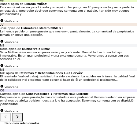
AN
Anabel opina de
Libardo Muñoz
:
Esta es mi valoración para Libardo y su equipo. No pongo un 10 porque no hay nada perfecto
en esta vida, pero debo decir que estoy muy contenta con el trabajo, han sido muy buenos
profesionales y...
Verificada
JV
José opina de
Estructuras Mataro 2050 S.l
:
Le hemos pedido un presupuesto que nos envío puntualmente. La comunidad de propietarios
tomará en breve una decisión.
Verificada
MS
Maria opina de
Multiserveis Sima
:
Sima Multiservicios es una empresa seria y muy eficiente. Manuel ha hecho un trabajo
inmejorable. Es un gran profesional y una excelente persona. Volveremos a contar con sus
servicios en el...
Verificada
MS
Miki opina de
Reformas Y Rehabilitaciones Luis Hervás
:
El resultado final del trabajo solicitado ha sido excelente. La rapidez en la tarea, la calidad final
de lo solicitado y el excelente trato personal hace de él un profesional totalmente...
Verificada
CG
Carmina opina de
Construcciones Y Reformas Raúl Llorente
:
Después de su presupuesto,hemos contratado a este profesional Hemos quedado en empezar
en el mes de abril,a petición nuestra,a lo q ha aceptadio. Estoy muy contenta con su dispisición
y amabilidad.
Verificada
Servicios relacionados