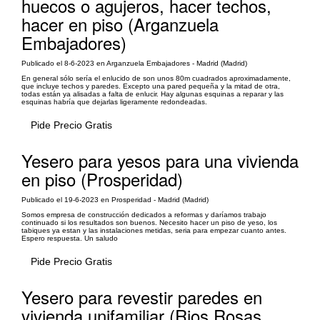
huecos o agujeros, hacer techos,
hacer en piso (Arganzuela
Embajadores)
Publicado el 8-6-2023 en Arganzuela Embajadores - Madrid (Madrid)
En general sólo sería el enlucido de son unos 80m cuadrados aproximadamente,
que incluye techos y paredes. Excepto una pared pequeña y la mitad de otra,
todas están ya alisadas a falta de enlucir. Hay algunas esquinas a reparar y las
esquinas habría que dejarlas ligeramente redondeadas.
Pide Precio Gratis
Yesero para yesos para una vivienda
en piso (Prosperidad)
Publicado el 19-6-2023 en Prosperidad - Madrid (Madrid)
Somos empresa de construcción dedicados a reformas y daríamos trabajo
continuado si los resultados son buenos. Necesito hacer un piso de yeso, los
tabiques ya estan y las instalaciones metidas, seria para empezar cuanto antes.
Espero respuesta. Un saludo
Pide Precio Gratis
Yesero para revestir paredes en
vivienda unifamiliar (Rios Rosas