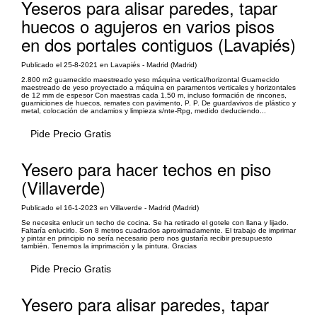
Yeseros para alisar paredes, tapar
huecos o agujeros en varios pisos
en dos portales contiguos (Lavapiés)
Publicado el 25-8-2021 en Lavapiés - Madrid (Madrid)
2.800 m2 guarnecido maestreado yeso máquina vertical/horizontal Guarnecido
maestreado de yeso proyectado a máquina en paramentos verticales y horizontales
de 12 mm de espesor Con maestras cada 1,50 m, incluso formación de rincones,
guarniciones de huecos, remates con pavimento, P. P. De guardavivos de plástico y
metal, colocación de andamios y limpieza s/nte-Rpg, medido deduciendo...
Pide Precio Gratis
Yesero para hacer techos en piso
(Villaverde)
Publicado el 16-1-2023 en Villaverde - Madrid (Madrid)
Se necesita enlucir un techo de cocina. Se ha retirado el gotele con llana y lijado.
Faltaría enlucirlo. Son 8 metros cuadrados aproximadamente. El trabajo de imprimar
y pintar en principio no sería necesario pero nos gustaría recibir presupuesto
también. Tenemos la imprimación y la pintura. Gracias
Pide Precio Gratis
Yesero para alisar paredes, tapar