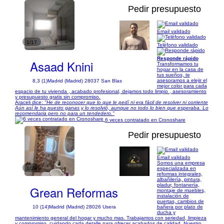
Pedir presupuesto
Email validado
1/17
Teléfono validado
Responde rápido
Asaad Knini
Transformamos tu
hogar en la casa de
tus sueños, te
asesoramos a elejir el
8,3 (1)
Madrid (Madrid) 28037 San Blas
mejor color para cada
espacio de tu vivienda , acabado profesional, dejamos todo limpio , asesoramiento
y presupuesto gratis sin compromiso.
Araceli dice:
"He de reconocer que lo que le pedí ni era fácil de resolver ni corriente
Aún así le ha puesto ganas y lo resolvió, aunque no todo lo bien que esperaba. Lo
recomendaria pero no para un tendedero."
6 veces contratado en Cronoshare
Pedir presupuesto
Email validado
Somos una empresa
1/26
especializada en
reformas integrales,
albañilería, pintura,
pladur, fontanería,
Grean Reformas
montaje de muebles,
instalación de
puertas, cambios de
bañera por plato de
10 (14)
Madrid (Madrid) 28026 Usera
ducha y
mantenimiento general del hogar y mucho mas. Trabajamos con seriedad, limpieza
y compromiso, cuidando cada detalle para ofrecer acabados de calidad. Nuestro