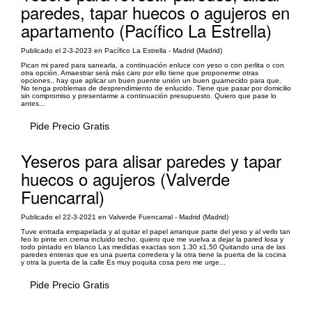
paredes, tapar huecos o agujeros en
apartamento (Pacífico La Estrella)
Publicado el 2-3-2023 en Pacífico La Estrella - Madrid (Madrid)
Pican mi pared para sanearla, a continuación enluce con yeso o con perlita o con
otra opción. Amaestrar será más caro por ello tiene que proponerme otras
opciones., hay que aplicar un buen puente unión un buen guarnecido para que.
No tenga problemas de desprendimiento de enlucido. Tiene que pasar por domicilio
sin compromiso y presentarme a continuación presupuesto. Quiero que pase lo
antes...
Pide Precio Gratis
Yeseros para alisar paredes y tapar
huecos o agujeros (Valverde
Fuencarral)
Publicado el 22-3-2021 en Valverde Fuencarral - Madrid (Madrid)
Tuve entrada empapelada y al quitar el papel arranque parte del yeso y al verlo tan
feo lo pinte en crema incluido techo, quiero que me vuelva a dejar la pared losa y
todo pintado en blanco Las medidas exactas son 1.30 x1,50 Quitando una de las
paredes enteras que es una puerta corredera y la otra tiene la puerta de la cocina
y otra la puerta de la calle Es muy poquita cosa pero me urge...
Pide Precio Gratis