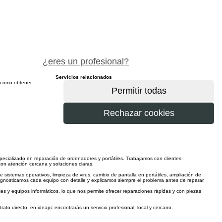
pide precio gratis
¿eres un profesional?
Servicios relacionados
sí como obtener
más
pecializado en reparación de ordenadores y portátiles. Trabajamos con clientes
on atención cercana y soluciones claras.
sistemas operativos, limpieza de virus, cambio de pantalla en portátiles, ampliación de
agnosticamos cada equipo con detalle y explicamos siempre el problema antes de reparar.
s y equipos informáticos, lo que nos permite ofrecer reparaciones rápidas y con piezas
ato directo, en ideapc encontrarás un servicio profesional, local y cercano.