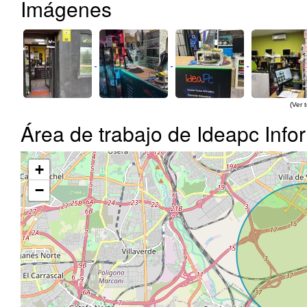
Imágenes
(Ver 
Área de trabajo de Ideapc Info
+
−