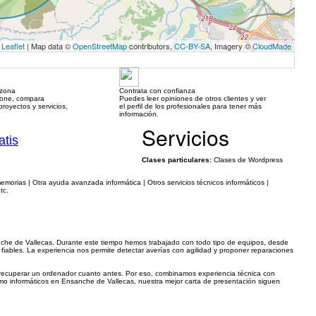
Leaflet
| Map data ©
OpenStreetMap
contributors,
CC-BY-SA
, Imagery ©
CloudMade
 zona
Contrata con confianza
hone, compara
Puedes leer opiniones de otros clientes y ver
royectos y servicios,
el perfil de los profesionales para tener más
información.
Servicios
atis
Clases particulares:
Clases de Wordpress
orias | Otra ayuda avanzada informática | Otros servicios técnicos informáticos |
tc.
he de Vallecas. Durante este tiempo hemos trabajado con todo tipo de equipos, desde
iables. La experiencia nos permite detectar averías con agilidad y proponer reparaciones
s recuperar un ordenador cuanto antes. Por eso, combinamos experiencia técnica con
o informáticos en Ensanche de Vallecas, nuestra mejor carta de presentación siguen