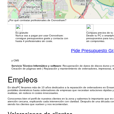
¿Por qué contratar profesionales de Cronoshare?
Es gratuito
Compara precios de tu
Nunca vas a pagar por usar Cronoshare:
Desde tu PC o smartp
consigue presupuestos gratis y contacta con
presupuestos para tus p
hasta 4 profesionales sin coste.
sin compromiso.
Pide Presupuesto Gr
y CMS
Servicio Técnico Informático y software:
Recuperación de datos de discos duros y mem
Creación de páginas web | Reparación y mantenimiento de ordenadores, impresoras, e
Empleos
En ideaPC llevamos más de 10 años dedicados a la reparación de ordenadores en Ensanc
portátiles domésticos hasta ordenadores de empresas que necesitan soluciones rápidas y f
realistas, sin rodeos ni costes innecesarios.
Conocemos bien el perfil de nuestros clientes en la zona y sabemos lo importante que e
atención cercana, explicando cada intervención con claridad. Después de una década com
siendo los clientes que vuelven y nos recomiendan.
Valoraciones de clientes