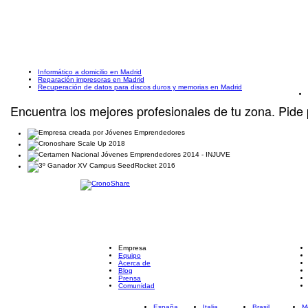
Informático a domicilio en Madrid
Reparación impresoras en Madrid
Recuperación de datos para discos duros y memorias en Madrid
Encuentra los mejores profesionales de tu zona. Pide 
Empresa
Equipo
Acerca de
Blog
Prensa
Comunidad
España
Italia
Brasil
M