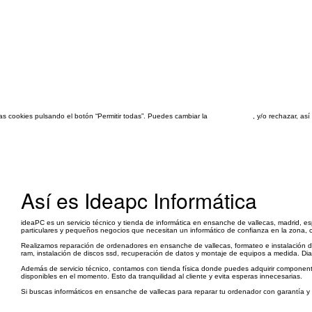
las cookies pulsando el botón “Permitir todas”. Puedes cambiar la
configuración
, y/o rechazar, a
Así es Ideapc Informática
ideaPC es un servicio técnico y tienda de informática en ensanche de vallecas, madrid, es
particulares y pequeños negocios que necesitan un informático de confianza en la zona, c
Realizamos reparación de ordenadores en ensanche de vallecas, formateo e instalación de 
ram, instalación de discos ssd, recuperación de datos y montaje de equipos a medida. Di
Además de servicio técnico, contamos con tienda física donde puedes adquirir componente
disponibles en el momento. Esto da tranquilidad al cliente y evita esperas innecesarias.
Si buscas informáticos en ensanche de vallecas para reparar tu ordenador con garantía y tr