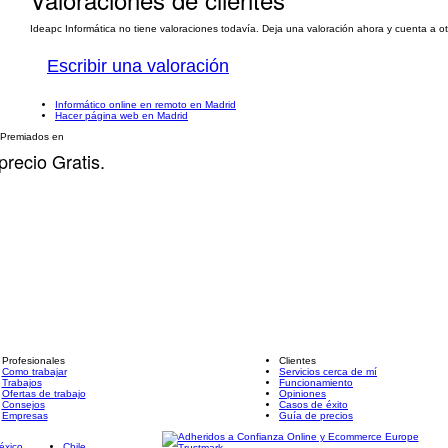
Ideapc Informática no tiene valoraciones todavía. Deja una valoración ahora y cuenta a ot
Escribir una valoración
Informático online en remoto en Madrid
Hacer página web en Madrid
Premiados en
precio Gratis.
Profesionales
Clientes
Como trabajar
Servicios cerca de mí
Trabajos
Funcionamiento
Ofertas de trabajo
Opiniones
Consejos
Casos de éxito
Empresas
Guía de precios
éxico
Chile