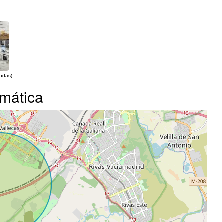
todas)
rmática