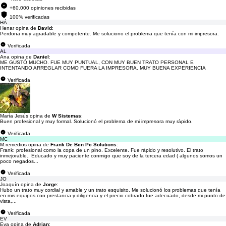
+60.000 opiniones recibidas
100% verificadas
HÁ
Henar opina de
David
:
Perdona muy agradable y competente. Me soluciono el problema que tenía con mi impresora.
Verificada
AL
Ana opina de
Daniel
:
ME GUSTÓ MUCHO. FUE MUY PUNTUAL, CON MUY BUEN TRATO PERSONAL E
INTENTANDO ARREGLAR COMO FUERA LA IMPRESORA. MUY BUENA EXPERIENCIA
Verificada
María Jesús opina de
W Sistemas
:
Buen profesional y muy formal. Solucionó el problema de mi impresora muy rápido.
Verificada
MC
M.remedios opina de
Frank De Bcn Pc Solutions
:
Frank: profesional como la copa de un pino. Excelente. Fue rápido y resolutivo. El trato
inmejorable.. Educado y muy paciente conmigo que soy de la tercera edad ( algunos somos un
poco negados...
Verificada
JO
Joaquín opina de
Jorge
:
Hubo un trato muy cordial y amable y un trato esquisito. Me solucionó los problemas que tenía
en mis equipos con prestancia y diligencia y el precio cobrado fue adecuado, desde mi punto de
vista,...
Verificada
EV
Eva opina de
Adrian
: