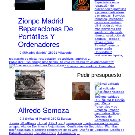
Especialista en la
1/9
reparación de
ordenadores portátiles
y pc para particulares
y empresas. Servicios:
Zionpc Madrid
formateo, instalación
de sistema win/osx,
Reparaciones De
eliminación de virus,
mantenimiento con
sustitución de pasta
Portátiles Y
térmica, sustitución de
pantalla - Teclado -
Ordenadores
Cover - Ram -
Batería/fuente de
alimentación -
Hdd/ssd/m.2,
9 (5)
Madrid (Madrid) 28021 Villaverde
refrigeración líquida,
reparación de placa, recuperación de archivos, antivirus y...
Pablo dice:
"Un trabajo bien hecho. Ya esta en mi lista de colaboradores!!!"
10 veces contratado en Cronoshare
Pedir presupuesto
Email validado
1/25
Teléfono validado
DISEÑO WEB Diseño
web, Webs
Alfredo Somoza
Personales y de
Empresa, Imagen
corporativa, Blogs,
Gestores de
9,3 (6)
Madrid (Madrid) 28042 Barajas
Contenido (CMS´s,
Joomla, WordPress, Drupal, TYPO, etc ), renovación, modernización de su web
antigua. Alta de Dominios y Alojamientos, Certificados de Seguridad, Plantillas
diseñadas para el aspecto corporativo de su web, Diseño de Logotipos, Diseño de
Publicidad escrita, Tiendas Online, E-Commerce,...