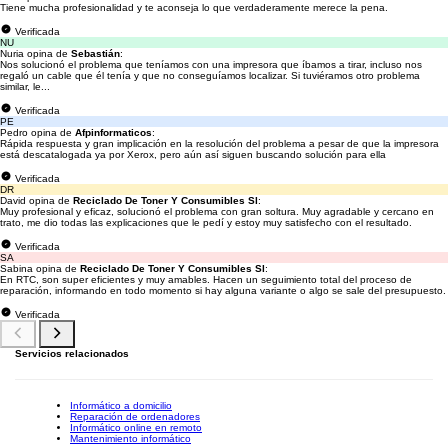
Tiene mucha profesionalidad y te aconseja lo que verdaderamente merece la pena.
Verificada
NU
Nuria opina de
Sebastián
:
Nos solucionó el problema que teníamos con una impresora que íbamos a tirar, incluso nos
regaló un cable que él tenía y que no conseguíamos localizar. Si tuviéramos otro problema
similar, le...
Verificada
PE
Pedro opina de
Afpinformaticos
:
Rápida respuesta y gran implicación en la resolución del problema a pesar de que la impresora
está descatalogada ya por Xerox, pero aún así siguen buscando solución para ella
Verificada
DR
David opina de
Reciclado De Toner Y Consumibles Sl
:
Muy profesional y eficaz, solucionó el problema con gran soltura. Muy agradable y cercano en
trato, me dio todas las explicaciones que le pedí y estoy muy satisfecho con el resultado.
Verificada
SA
Sabina opina de
Reciclado De Toner Y Consumibles Sl
:
En RTC, son super eficientes y muy amables. Hacen un seguimiento total del proceso de
reparación, informando en todo momento si hay alguna variante o algo se sale del presupuesto.
Verificada
Servicios relacionados
Informático a domicilio
Reparación de ordenadores
Informático online en remoto
Mantenimiento informático