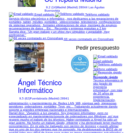
9,2 (14)
Madrid (Madrid) 28044 Las Águilas
Buenavista
Email validado
Teléfono validado
Servicio técnico electrónico e informático , nos dedicamos a las reparaciones de
portátiles, tablet, móviles, portátiles , videoconsolas, televisiones, configuraciones
de sistemas operativos , formateo eliminaciones de virus, montajes de equipos,
recuperaciones de datos .. Etc... Recogida y entregas gratuitas a 2 km
Sandra dice:
"Un gran trabajo y un chico muy simpático y agradable, muy
profesional."
66 veces contratado en Cronoshare
Pedir presupuesto
Email validado
1/22
Teléfono validado
Responde rápido
Ángel Técnico
Técnico informático in
situ (grado de
Informático
ingeniería
informática), con más
de 20 años de
experiencia.
9,5 (62)
Fuenlabrada (Madrid) 28941
Implementación,
administración y mantenimiento de: Redes LAN, Wifi, páginas web, impresoras,
servidores, ordenadores, portátiles, Tpvs, etc... Trabajando actualmente dando
soporte a grandes empresas nacionales e internacionales.
Daniel dice:
"Zapatero a tus zapatos. Soy ingeniero informático, pero no
especializado en mantenimiento/soporte de ordenadores con Windows, así que
respeto mucho el trabajo de los técnicos. Haber contratado a Angel ha sido un
gran acierto. Ha hecho un trabajo rápido, eficiente y ha demostrado tener muchos
conocimientos. En mi vida he trabajado con cientos de técnicos y puedo afirmar
que es uno de los dos mejores que he conocido. Ha desbloqueado la BIOS de mi
portátil (algo muy difícil de hacer para quien no tenga conocimientos actualizados y