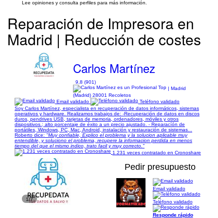
Lee opiniones y consulta perfiles para más información.
Reparación de Impresora en
Madrid | Reducción de costes
Carlos Martínez
9,8 (901)
| Madrid
(Madrid) 28001 Recoletos
Email validado
Teléfono validado
Soy Carlos Martínez, especialista en recuperación de datos informáticos, sistemas
operativos y hardware. Realizamos trabajos de: -Recuperación de datos en discos
duros, pendrives USB, tarjetas de memoria, ordenadores, móviles y otros
dispositivos.; alto porcentaje de éxito a un precio ajustado. - Reparacíón de
portátiles, Windows, PC, Mac, Android, instalación y restauración de sistemas...
Roberto dice:
"Muy confiable, Explico el problema y la solucion aplicable muy
entendible, y soluciono el problema, recupere la informacion perdida en menos
tiempo del que el mismo indico, trato facil y muy correcto."
1.231 veces contratado en Cronoshare
Pedir presupuesto
Email validado
1/7
Teléfono validado
Responde rápido