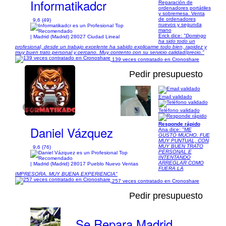
Informatikadcr
Reparación de
ordenadores portátiles
y sobremesa. Venta
de ordenadores
9,6 (49)
nuevos y segunda
mano
Erick dice:
"Domingo
| Madrid (Madrid) 28027 Ciudad Lineal
ha sido todo un
profesional, desde un trabajo excelente ha sabido explicarme todo bien, rapidez y
muy buen trato personal y cercano. Muy contento con su servicio calidad/precio."
139 veces contratado en Cronoshare
Pedir presupuesto
Email validado
1/1
Teléfono validado
Responde rápido
Daniel Vázquez
Ana dice:
"ME
GUSTÓ MUCHO. FUE
MUY PUNTUAL, CON
MUY BUEN TRATO
9,6 (76)
PERSONAL E
INTENTANDO
ARREGLAR COMO
| Madrid (Madrid) 28017 Pueblo Nuevo Ventas
FUERA LA
IMPRESORA. MUY BUENA EXPERIENCIA"
257 veces contratado en Cronoshare
Pedir presupuesto
Se Repara Madrid