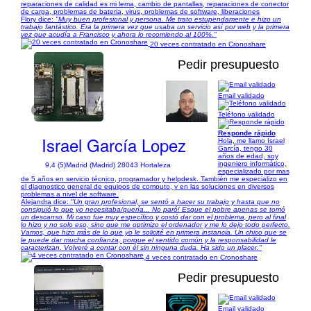
reparaciones de calidad es mi lema, cambio de pantallas, reparaciones de conector
de carga, problemas de bateria, virus, problemas de software, liberaciones
Flory dice:
"Muy buen profesional y persona. Me trato estupendamente e hizo un
trabajo fantástico. Era la primera vez que usaba un servicio así por web y la primera
vez que acudía a Francisco y ahora lo recomiendo al 100%."
20 veces contratado en Cronoshare
Pedir presupuesto
Email validado
1/5
Teléfono validado
Responde rápido
Israel García Lopez
Hola, me llamo Israel
García, tengo 30
años de edad, soy
ingeniero informático,
9,4 (5)
Madrid (Madrid) 28043 Hortaleza
especializado por mas
de 5 años en servicio técnico, programador y helpdesk. También me especializo en
el diagnostico general de equipos de computo, y en las soluciones en diversos
problemas a nivel de software.
Alejandra dice:
"Un gran profesional, se sentó a hacer su trabajo y hasta que no
consiguió lo que yo necesitaba/quería... No paró! Esque el pobre apenas se tomó
un descanso. Mi caso fue muy específico y costó dar con el problema, pero al final
lo hizo y no solo eso, sino que me optimizo el ordenador y me lo dejo todo perfecto.
Vamos, que hizo más de lo que yo le solicité en primera instancia. Un chico que se
le puede dar mucha confianza, porque el sentido común y la responsabilidad le
caracterizan. Volveré a contar con él sin ninguna duda. Ha sido un placer."
4 veces contratado en Cronoshare
Pedir presupuesto
Email validado