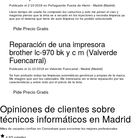
Publicado el 2-10-2018 en Peñagrande Puerta de Hierro - Madrid (Madrid)
Llevo tiempo sin usarla he comprado los cartuchos y solo me pintan el cian y
magenta pienso que la tinta se a secado en los inyectores y necesita limpieza ya
que por el sistema que tiene de auto limpieza no he podido solucionarlo
Pide Precio Gratis
Reparación de una impresora
brother lc-970 bk y c m (Valverde
Fuencarral)
Publicado el 11-10-2018 en Valverde Fuencarral - Madrid (Madrid)
Se han probado todas las limpiezas automáticas genéricas y propias de la marca.
Me imagino que son los cabezales. Me interesaría ver si tiene reparación por las
características y sobre todo por el precio de la tinta.
Pide Precio Gratis
Opiniones de clientes sobre
técnicos informáticos en Madrid
Miles de usuarios confían en Cronoshare para encontrar los mejores profesionales
4.8/5 estrellas