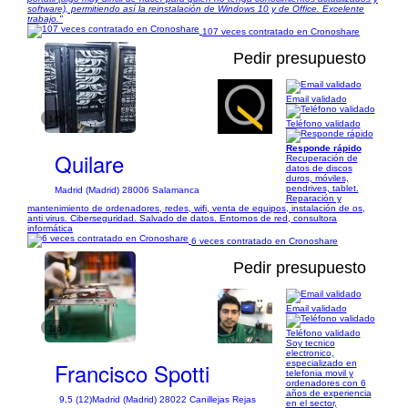
software), permitiendo así la reinstalación de Windows 10 y de Office. Excelente
trabajo."
107 veces contratado en Cronoshare
Pedir presupuesto
Email validado
1/6
Teléfono validado
Responde rápido
Quilare
Recuperación de
datos de discos
duros, móviles,
pendrives, tablet.
Madrid (Madrid) 28006 Salamanca
Reparación y
mantenimiento de ordenadores, redes, wifi, venta de equipos, instalación de os,
anti virus. Ciberseguridad. Salvado de datos. Entornos de red, consultora
informática
6 veces contratado en Cronoshare
Pedir presupuesto
Email validado
1/6
Teléfono validado
Soy tecnico
electronico,
Francisco Spotti
especializado en
telefonia movil y
ordenadores con 6
años de experiencia
9,5 (12)
Madrid (Madrid) 28022 Canillejas Rejas
en el sector,