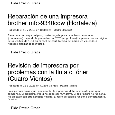
Pide Precio Gratis
Reparación de una impresora
brother mfc-9340cdw (Hortaleza)
Publicado el 18-7-2018 en Hortaleza - Madrid (Madrid)
Sacaron a un ocupa del piso, corriendo y de prisa cambiaron cerraduras
(chapuceros), dejando la puerta hecha ****** (tengo fotos) La puerta maciza original
de un edificio de 1911 en consell de cent. Medida de la hoja es 76,3x233,3
Necesito arreglar desperfectos.
Pide Precio Gratis
Revisión de impresora por
problemas con la tinta o tóner
(Cuatro Vientos)
Publicado el 16-3-2026 en Cuatro Vientos - Madrid (Madrid)
La impresora es antigua; por lo tanto, la reparación debe ser barata para q me
compense. El problema creo q no debe ser muy grave. El color negro no funciona.
He probado con otro cartucho y nada. El resto de colores funciona perfectamente.
Gracias.
Pide Precio Gratis