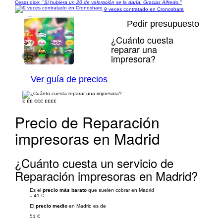
Cesar dice:
"Si hubiera un 20 de valoración se la daría. Gracias Alfredo."
9 veces contratado en Cronoshare
Pedir presupuesto
¿Cuánto cuesta
reparar una
impresora?
1/7
Ver guía de precios
€
€€
€€€
€€€€
Precio de Reparación
impresoras en Madrid
¿Cuánto cuesta un servicio de
Reparación impresoras en Madrid?
Es el
precio más barato
que suelen cobrar en Madrid
↓
41 €
El
precio medio
en Madrid es de
51 €