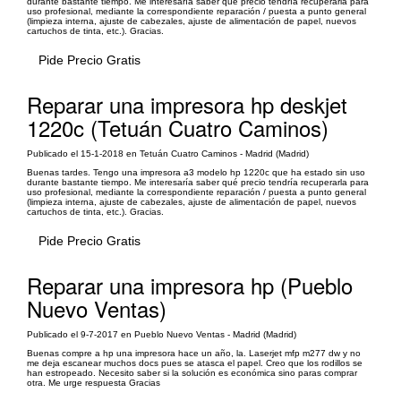
durante bastante tiempo. Me interesaría saber qué precio tendría recuperarla para
uso profesional, mediante la correspondiente reparación / puesta a punto general
(limpieza interna, ajuste de cabezales, ajuste de alimentación de papel, nuevos
cartuchos de tinta, etc.). Gracias.
Pide Precio Gratis
Reparar una impresora hp deskjet
1220c (Tetuán Cuatro Caminos)
Publicado el 15-1-2018 en Tetuán Cuatro Caminos - Madrid (Madrid)
Buenas tardes. Tengo una impresora a3 modelo hp 1220c que ha estado sin uso
durante bastante tiempo. Me interesaría saber qué precio tendría recuperarla para
uso profesional, mediante la correspondiente reparación / puesta a punto general
(limpieza interna, ajuste de cabezales, ajuste de alimentación de papel, nuevos
cartuchos de tinta, etc.). Gracias.
Pide Precio Gratis
Reparar una impresora hp (Pueblo
Nuevo Ventas)
Publicado el 9-7-2017 en Pueblo Nuevo Ventas - Madrid (Madrid)
Buenas compre a hp una impresora hace un año, la. Laserjet mfp m277 dw y no
me deja escanear muchos docs pues se atasca el papel. Creo que los rodillos se
han estropeado. Necesito saber si la solución es económica sino paras comprar
otra. Me urge respuesta Gracias