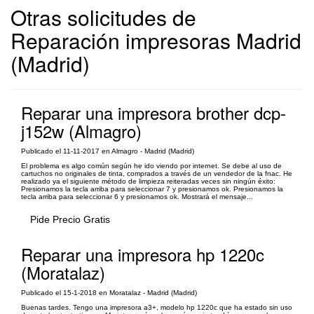
Otras solicitudes de
Reparación impresoras Madrid
(Madrid)
Reparar una impresora brother dcp-
j152w (Almagro)
Publicado el 11-11-2017 en Almagro - Madrid (Madrid)
El problema es algo común según he ido viendo por internet. Se debe al uso de
cartuchos no originales de tinta, comprados a través de un vendedor de la fnac. He
realizado ya el siguiente método de limpieza reiteradas veces sin ningún éxito:
Presionamos la tecla arriba para seleccionar 7 y presionamos ok. Presionamos la
tecla arriba para seleccionar 6 y presionamos ok. Mostrará el mensaje...
Pide Precio Gratis
Reparar una impresora hp 1220c
(Moratalaz)
Publicado el 15-1-2018 en Moratalaz - Madrid (Madrid)
Buenas tardes. Tengo una impresora a3+, modelo hp 1220c que ha estado sin uso