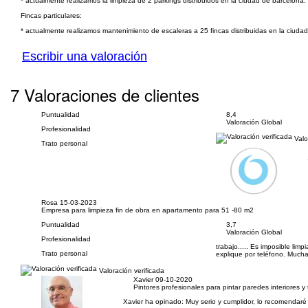
* actualmente realizamos la limpieza de 2 parkings distribuidos en la ciudad de barcelona.
Fincas particulares:
* actualmente realizamos mantenimiento de escaleras a 25 fincas distribuidas en la ciuda
Escribir una valoración
7 Valoraciones de clientes
Puntualidad
8,4
Valoración Global
Profesionalidad
Valo
Trato personal
Rosa
15-03-2023
Empresa para limpieza fin de obra en apartamento para 51 -80 m2
Puntualidad
3,7
Valoración Global
Profesionalidad
trabajo..... Es imposible lim
Trato personal
explique por teléfono. Mucha
Valoración verificada
Xavier
09-10-2020
Pintores profesionales para pintar paredes interiores y
Xavier ha opinado:
Muy serio y cumplidor, lo recomendaré