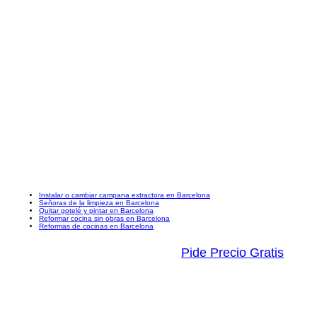
Instalar o cambiar campana extractora en Barcelona
Señoras de la limpieza en Barcelona
Quitar gotelé y pintar en Barcelona
Reformar cocina sin obras en Barcelona
Reformas de cocinas en Barcelona
Pide Precio Gratis