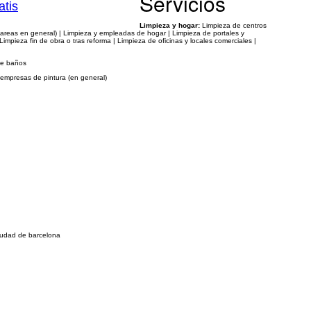
Servicios
atis
Limpieza y hogar:
Limpieza de centros
 tareas en general) | Limpieza y empleadas de hogar | Limpieza de portales y
pieza fin de obra o tras reforma | Limpieza de oficinas y locales comerciales |
de baños
empresas de pintura (en general)
ciudad de barcelona