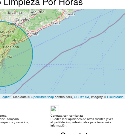
o Limpieza Por Horas
Leaflet
| Map data ©
OpenStreetMap
contributors,
CC-BY-SA
, Imagery ©
CloudMade
 zona
Contrata con confianza
hone, compara
Puedes leer opiniones de otros clientes y ver
royectos y servicios,
el perfil de los profesionales para tener más
información.