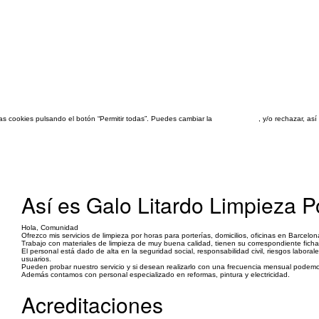
las cookies pulsando el botón “Permitir todas”. Puedes cambiar la
configuración
, y/o rechazar, a
Así es Galo Litardo Limpieza P
Hola, Comunidad
Ofrezco mis servicios de limpieza por horas para porterías, domicilios, oficinas en Barcelo
Trabajo con materiales de limpieza de muy buena calidad, tienen su correspondiente ficha
El personal está dado de alta en la seguridad social, responsabilidad civil, riesgos labora
usuarios.
Pueden probar nuestro servicio y si desean realizarlo con una frecuencia mensual podemo
Además contamos con personal especializado en reformas, pintura y electricidad.
Acreditaciones