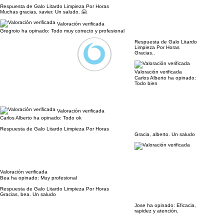
Respuesta de Galo Litardo Limpieza Por Horas
Muchas gracias, xavier. Un saludo. 🤗
Valoración verificada
Gregroio ha opinado:
Todo muy correcto y profesional
Respuesta de Galo Litardo
Limpieza Por Horas
Gracias..
Valoración verificada
Carlos Alberto ha opinado:
Todo bien
Valoración verificada
Carlos Alberto ha opinado:
Todo ok
Respuesta de Galo Litardo Limpieza Por Horas
Gracia, alberto. Un saludo
Valoración verificada
Bea ha opinado:
Muy profesional
Respuesta de Galo Litardo Limpieza Por Horas
Gracias, bea. Un saludo
Jose ha opinado:
Eficacia,
rapidez y atención.