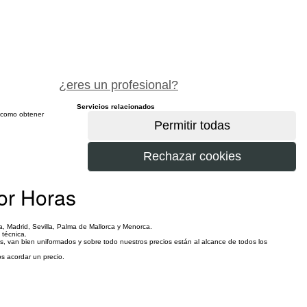
pide precio gratis
¿eres un profesional?
Servicios relacionados
sí como obtener
más
or Horas
na, Madrid, Sevilla, Palma de Mallorca y Menorca.
 técnica.
les, van bien uniformados y sobre todo nuestros precios están al alcance de todos los
s acordar un precio.