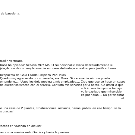
d de barcelona.
ración verificada
Rosa ha opinado:
Servicio MUY MALO Su personal le mintio,descaradament a su
jefe,dando datos completamente erroneos,del trabajo a realizar.para justificar horas.
Respuesta de Galo Litardo Limpieza Por Horas
Quedo muy agradecido por su reseña, sra. Rosa. Sinceramente aún no puedo
entenderle..... Usted les dejo propina a mis empleados.... Creo que eso se hace en casos
de quedar satisfecho con el servicio. Contrato mis servicios por 3 horas, fue usted la que
solicito ese tiempo de trabajo;
yo le explique que mi servicio,
es por horas.... No por finalizar
el
piar una casa de 2 plantas, 3 habitaciones, armarios, baños, patios, en ese tiempo, se lo
s gracias!!
 techos en vivienda en alquiler
 así como vuestra web. Gracias y hasta la proxima.