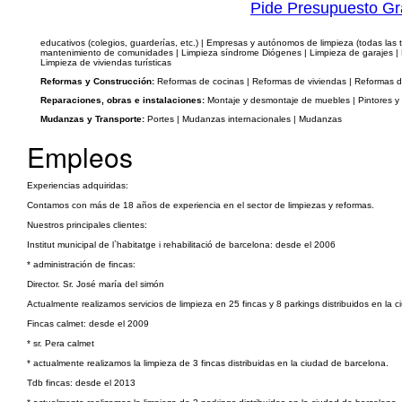
Pide Presupuesto Gr
educativos (colegios, guarderías, etc.) | Empresas y autónomos de limpieza (todas las
mantenimiento de comunidades | Limpieza síndrome Diógenes | Limpieza de garajes | Lim
Limpieza de viviendas turísticas
Reformas y Construcción:
Reformas de cocinas | Reformas de viviendas | Reformas 
Reparaciones, obras e instalaciones:
Montaje y desmontaje de muebles | Pintores y 
Mudanzas y Transporte:
Portes | Mudanzas internacionales | Mudanzas
Empleos
Experiencias adquiridas:
Contamos con más de 18 años de experiencia en el sector de limpiezas y reformas.
Nuestros principales clientes:
Institut municipal de l`habitatge i rehabilitació de barcelona: desde el 2006
* administración de fincas:
Director. Sr. José maría del simón
Actualmente realizamos servicios de limpieza en 25 fincas y 8 parkings distribuidos en la 
Fincas calmet: desde el 2009
* sr. Pera calmet
* actualmente realizamos la limpieza de 3 fincas distribuidas en la ciudad de barcelona.
Tdb fincas: desde el 2013