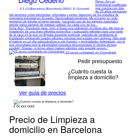
Diego. Soy un
profesional cualificado
que cuenta con más
9,3 (12)
Barcelona (Barcelona) 08041 El Guinardó
de 25 años prestando
mis servicios como electricista, reformista y pintor. Dispongo de los estudios de
ingeniería industrial en Ecuador. Nacionalidad española. Me encargo en todo
momento de brindar el mejor servicio, haciendo uso de los mejores materiales,
siendo estos siempre de primera calidad. En cada uno de los...
Irene dice:
"Excelente trato. Vino a hacer una valoración el mismo día. Me hizo la
instalación de una línea eléctrica específica y subcuadro eléctrico para una parte
de la casa en la que no llegaba bastante potencia, además de cambiarme la
instalación original del cuadro eléctrico principal que estaba muy antigua. Hizo todo
el trabajo en un día adecuándose a mis horarios y necesidades (teletrabajo, por lo
que necesitaba que la electricidad estuviera desconectada el mínimo tiempo
posible). Gracias, si tengo algún trabajo eléctrico más repetiré seguro."
23 veces contratado en Cronoshare
Pedir presupuesto
¿Cuánto cuesta la
limpieza a domicilio?
1/70
Ver guía de precios
€
€€
€€€
€€€€
Precio de Limpieza a
domicilio en Barcelona