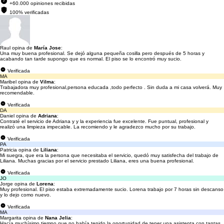
+60.000 opiniones recibidas
100% verificadas
Raul opina de
María Jose
:
Una muy buena profesional. Se dejó alguna pequeña cosilla pero después de 5 horas y
acabando tan tarde supongo que es normal. El piso se lo encontró muy sucio.
Verificada
MA
Maribel opina de
Vilma
:
Trabajadora muy profesional,persona educada ,todo perfecto . Sin duda a mi casa volverá. Muy
recomendable.
Verificada
DA
Daniel opina de
Adriana
:
Contraté el servicio de Adriana y y la experiencia fue excelente. Fue puntual, profesional y
realizó una limpieza impecable. La recomiendo y le agradezco mucho por su trabajo.
Verificada
PA
Patricia opina de
Liliana
:
Mi suegra, que era la persona que necesitaba el servicio, quedó muy satisfecha del trabajo de
Liliana. Muchas gracias por el servicio prestado Liliana, eres una buena profesional.
Verificada
JO
Jorge opina de
Lorena
:
Muy profesional. El piso estaba extremadamente sucio. Lorena trabajo por 7 horas sin descanso
y lo dejo como nuevo.
Verificada
MA
Margarita opina de
Nana Jelia
:
Hacía muchísimo tiempo que no había tenido la oportunidad de tener una asistenta con tantas