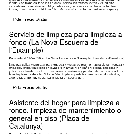
rápido y se fijaba en todo los detalles, dejaba los frascos rectos y en su sitio
dándole un toque atractivo. Muy meticulosa y sin decir nada, limpiaba también
horno, nevera y lo que hiciese falta. Me gustaría que fuese meticulosa rápida y...
Pide Precio Gratis
Servicio de limpieza para limpieza a
fondo (La Nova Esquerra de
l'Eixample)
Publicado el 11-5-2026 en La Nova Esquerra de l'Eixample - Barcelona (Barcelona)
Limpieza salida y preparar para entrada y visitas de piso, lo mas sucio son terraza y
lavadero, limpiar baldosas en lavadero y lamas, y en baño y cocina baldosas y
grifería calcificada. Suelos , armarios de dormitorios y pasillo esta bien eso no hace
falta limpieza de detalle. Si hace falta limpiar superficies pintadas en dormitorios,
algo rozado, no muy sucio. La limpieza en cocina de...
Pide Precio Gratis
Asistente del hogar para limpieza a
fondo, limpieza de mantenimiento o
general en piso (Plaça de
Catalunya)