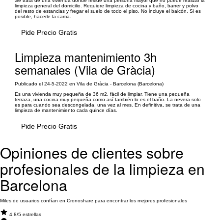
Se trata de una vivienda donde reside una persona mayor que no puede realizar la
limpieza general del domicilio. Requiere limpieza de cocina y baño, barrer y polvo
del resto de estancias y fregar el suelo de todo el piso. No incluye el balcón. Si es
posible, hacerle la cama.
Pide Precio Gratis
Limpieza mantenimiento 3h
semanales (Vila de Gràcia)
Publicado el 24-5-2022 en Vila de Gràcia - Barcelona (Barcelona)
Es una vivienda muy pequeña de 36 m2, fácil de limpiar. Tiene una pequeña
terraza, una cocina muy pequeña como así también lo es el baño. La nevera solo
es para cuando sea descongelada, una vez al mes. En definitiva, se trata de una
limpieza de mantenimiento cada quince días.
Pide Precio Gratis
Opiniones de clientes sobre
profesionales de la limpieza en
Barcelona
Miles de usuarios confían en Cronoshare para encontrar los mejores profesionales
4.8/5 estrellas