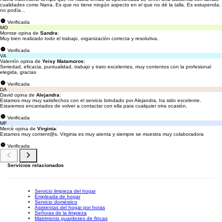
cualidades como Nana. Es que no tiene ningún aspecto en el que no dé la talla. Es estupenda,
no podía...
Verificada
MO
Montse opina de
Sandra
:
Muy bien realizado todo el trabajo, organización correcta y resolutiva.
Verificada
VA
Valentín opina de
Yeisy Matamoros
:
Seriedad, eficacia, puntualidad, trabajo y trato excelentes, muy contentos con la profesional
elegida, gracias
Verificada
DA
David opina de
Alejandra
:
Estamos muy muy satisfechos con el servicio brindado por Alejandra, ha sido excelente.
Estaremos encantados de volver a contactar con ella para cualquier otra ocasión.
Verificada
MF
Mercè opina de
Virginia
:
Estamos muy content@s, Virginia es muy atenta y siempre se muestra muy colaboradora
Verificada
Servicios relacionados
Servicio limpieza del hogar
Empleada de hogar
Servicio doméstico
Asistentas del hogar por horas
Señoras de la limpieza
Matrimonio guardeses de fincas