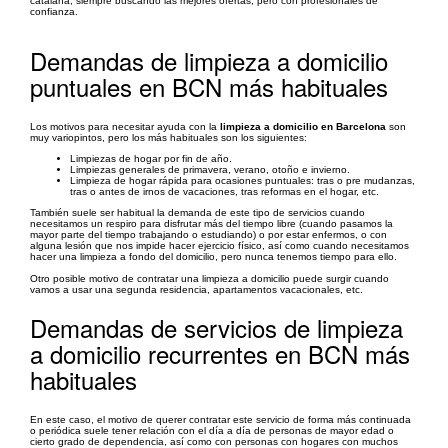
catalana, siempre buscando las mejores ofertas, pero con profesionales de
confianza.
Demandas de limpieza a domicilio
puntuales en BCN más habituales
Los motivos para necesitar ayuda con la
limpieza a domicilio en Barcelona
son
muy variopintos, pero los más habituales son los siguientes:
Limpiezas de hogar por fin de año.
Limpiezas generales de primavera, verano, otoño e invierno.
Limpieza de hogar rápida para ocasiones puntuales: tras o pre mudanzas,
tras o antes de irnos de vacaciones, tras reformas en el hogar, etc.
También suele ser habitual la demanda de este tipo de servicios cuando
necesitamos un respiro para disfrutar más del tiempo libre (cuando pasamos la
mayor parte del tiempo trabajando o estudiando) o por estar enfermos, o con
alguna lesión que nos impide hacer ejercicio físico, así como cuando necesitamos
hacer una limpieza a fondo del domicilio, pero nunca tenemos tiempo para ello.
Otro posible motivo de contratar una limpieza a domicilio puede surgir cuando
vamos a usar una segunda residencia, apartamentos vacacionales, etc.
Demandas de servicios de limpieza
a domicilio recurrentes en BCN más
habituales
En este caso, el motivo de querer contratar este servicio de forma más continuada
o periódica suele tener relación con el día a día de personas de mayor edad o
cierto grado de dependencia, así como con personas con hogares con muchos