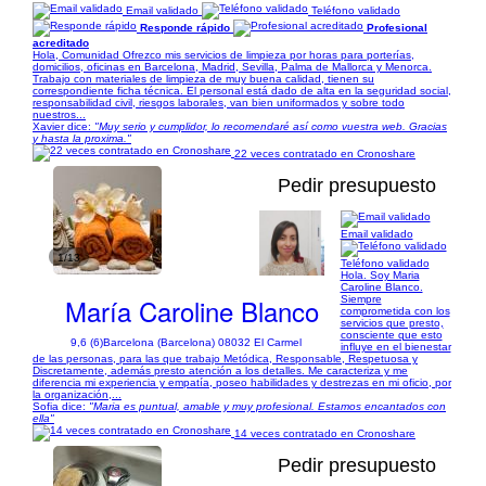
Email validado
Teléfono validado
Responde rápido
Profesional
acreditado
Hola, Comunidad Ofrezco mis servicios de limpieza por horas para porterías,
domicilios, oficinas en Barcelona, Madrid, Sevilla, Palma de Mallorca y Menorca.
Trabajo con materiales de limpieza de muy buena calidad, tienen su
correspondiente ficha técnica. El personal está dado de alta en la seguridad social,
responsabilidad civil, riesgos laborales, van bien uniformados y sobre todo
nuestros...
Xavier dice:
"Muy serio y cumplidor, lo recomendaré así como vuestra web. Gracias
y hasta la proxima."
22 veces contratado en Cronoshare
Pedir presupuesto
Email validado
1/13
Teléfono validado
Hola. Soy Maria
Caroline Blanco.
María Caroline Blanco
Siempre
comprometida con los
servicios que presto,
consciente que esto
9,6 (6)
Barcelona (Barcelona) 08032 El Carmel
influye en el bienestar
de las personas, para las que trabajo Metódica, Responsable, Respetuosa y
Discretamente, además presto atención a los detalles. Me caracteriza y me
diferencia mi experiencia y empatía, poseo habilidades y destrezas en mi oficio, por
la organización,...
Sofia dice:
"Maria es puntual, amable y muy profesional. Estamos encantados con
ella"
14 veces contratado en Cronoshare
Pedir presupuesto