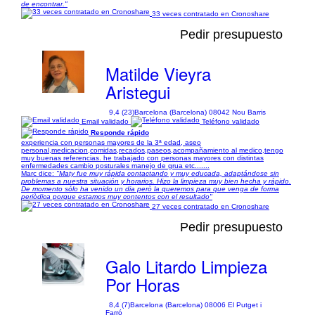
de encontrar."
33 veces contratado en Cronoshare
Pedir presupuesto
Matilde Vieyra
Aristegui
9,4 (23)
Barcelona (Barcelona) 08042 Nou Barris
Email validado
Teléfono validado
Responde rápido
experiencia con personas mayores de la 3ª edad, aseo
personal,medicacion,comidas,recados,paseos,acompañamiento al medico,tengo
muy buenas referencias. he trabajado con personas mayores con distintas
enfermedades cambio posturales manejo de grua etc.......
Marc dice:
"Maty fue muy rápida contactando y muy educada, adaptándose sin
problemas a nuestra situación y horarios. Hizo la limpieza muy bien hecha y rápido.
De momento sólo ha venido un dia però la queremos para que venga de forma
periòdica porque estamos muy contentos con el resultado"
27 veces contratado en Cronoshare
Pedir presupuesto
Galo Litardo Limpieza
Por Horas
8,4 (7)
Barcelona (Barcelona) 08006 El Putget i
Farró