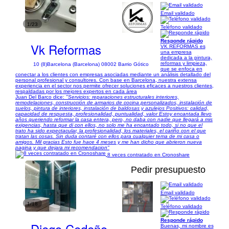
Email validado
1/23
Teléfono validado
Responde rápido
Vk Reformas
VK REFORMAS es
una empresa
dedicada a la pintura,
reformas y limpieza,
10 (8)
Barcelona (Barcelona) 08002 Barrio Gótico
que se enfoca en
conectar a los clientes con empresas asociadas mediante un análisis detallado del
personal profesional y consultores. Con base en Barcelona, nuestra extensa
experiencia en el sector nos permite ofrecer soluciones eficaces a nuestros clientes,
respaldadas por los mejores expertos en cada área
Juan Del Barco dice:
"Servicios: reparaciones estructurales interiores,
remodelaciones, construcción de armarios de cocina personalizados, instalación de
suelos, pintura de interiores, instalación de baldosas y azulejos Positivos: calidad,
capacidad de respuesta, profesionalidad, puntualidad, valor Estoy encantada llevo
años queriendo reformar la casa entera, pero, no daba con nadie que llegará a mis
exigencias, hasta que di con ellos, no solo me ha encantado todo, si no que el
trato ha sido expectacular, la profesionalidad, los materiales, el cariño con el que
tratan las cosas. Sin duda contaré con ellos para cualquier tema de mi casa o
amigos. Mil gracias Esto fue hace 4 meses y me han dicho que abrieron nueva
pagina y que dejara mi recomendacion"
8 veces contratado en Cronoshare
Pedir presupuesto
Email validado
1/18
Teléfono validado
Responde rápido
Diego Cedeño
Buenas, mi nombre es