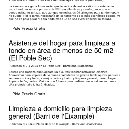
Publicado el 20-6-2022 en Plaça de Catalunya - Barcelona (Barcelona)
La idea es de alguna forma evitar que la vecina de arriba esté constantemente
manchando mi terraza por sacudir ****** de alfombras y demás, por lo que no
puedo utilizar mi terraza, que aunque estrecha, es útil al menos para tender ropa y
no puedo. Por lo tanto, necesitaría un cerramiento de lo más económico posible, ya
que no es para aislar ni para nada más que no sea evitar ensuciar mi terraza.
Pide Precio Gratis
Asistente del hogar para limpieza a
fondo en área de menos de 50 m2
(El Poble Sec)
Publicado el 3-1-2024 en El Poble Sec - Barcelona (Barcelona)
Solicito una limpieza puntual para un día, tras finalizar instalación eléctrica.
Aprovechar para limpieza de ventanas correderas de galería (4mts aprox), pequeña
ventana cocina y baño, azulejos cocina y baño, y limpieza general, barrer, fregar,
limpieza baño, cocina. Calculo que 3 horas pero prefiero que lo valores tú q eres
el/la profesional q lo hará. Gracias.
Pide Precio Gratis
Limpieza a domicilio para limpieza
general (Barri de l'Eixample)
Publicado el 29-6-2026 en Barri de l'Eixample - Barcelona (Barcelona)