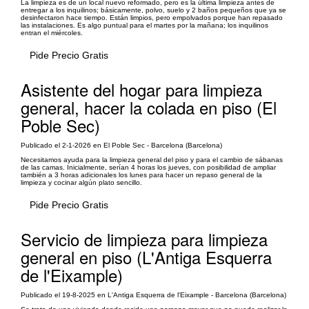
La limpieza es de un local nuevo reformado, pero es la última limpieza antes de
entregar a los inquilinos; básicamente, polvo, suelo y 2 baños pequeños que ya se
desinfectaron hace tiempo. Están limpios, pero empolvados porque han repasado
las instalaciones. Es algo puntual para el martes por la mañana; los inquilinos
entran el miércoles.
Pide Precio Gratis
Asistente del hogar para limpieza
general, hacer la colada en piso (El
Poble Sec)
Publicado el 2-1-2026 en El Poble Sec - Barcelona (Barcelona)
Necesitamos ayuda para la limpieza general del piso y para el cambio de sábanas
de las camas. Inicialmente, serían 4 horas los jueves, con posibilidad de ampliar
también a 3 horas adicionales los lunes para hacer un repaso general de la
limpieza y cocinar algún plato sencillo.
Pide Precio Gratis
Servicio de limpieza para limpieza
general en piso (L'Antiga Esquerra
de l'Eixample)
Publicado el 19-8-2025 en L'Antiga Esquerra de l'Eixample - Barcelona (Barcelona)