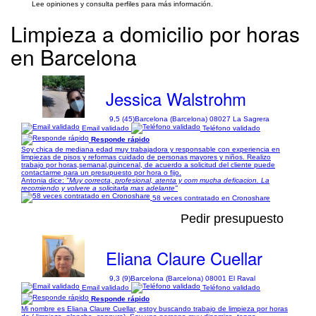
Lee opiniones y consulta perfiles para más información.
Limpieza a domicilio por horas
en Barcelona
Jessica Walstrohm
9,5 (45)
Barcelona (Barcelona) 08027 La Sagrera
Email validado
Teléfono validado
Responde rápido
Soy chica de mediana edad muy trabajadora y responsable con experiencia en
limpiezas de pisos y reformas cuidado de personas mayores y niños. Realizo
trabajo por horas,semanal,quincenal, de acuerdo a solicitud del cliente puede
contactarme para un presupuesto por hora o fijo.
Antonia dice:
"Muy correcta, profesional, atenta y com mucha deficacion. La
recomiendo y volvere a solicitarla mas adelante"
58 veces contratado en Cronoshare
Pedir presupuesto
Eliana Claure Cuellar
9,3 (9)
Barcelona (Barcelona) 08001 El Raval
Email validado
Teléfono validado
Responde rápido
Mi nombre es Eliana Claure Cuellar, estoy buscando trabajo de limpieza por horas