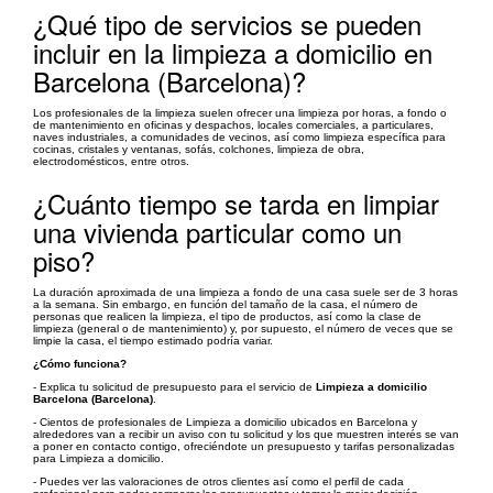
¿Qué tipo de servicios se pueden
incluir en la limpieza a domicilio en
Barcelona (Barcelona)?
Los profesionales de la limpieza suelen ofrecer una limpieza por horas, a fondo o
de mantenimiento en oficinas y despachos, locales comerciales, a particulares,
naves industriales, a comunidades de vecinos, así como limpieza específica para
cocinas, cristales y ventanas, sofás, colchones, limpieza de obra,
electrodomésticos, entre otros.
¿Cuánto tiempo se tarda en limpiar
una vivienda particular como un
piso?
La duración aproximada de una limpieza a fondo de una casa suele ser de 3 horas
a la semana. Sin embargo, en función del tamaño de la casa, el número de
personas que realicen la limpieza, el tipo de productos, así como la clase de
limpieza (general o de mantenimiento) y, por supuesto, el número de veces que se
limpie la casa, el tiempo estimado podría variar.
¿Cómo funciona?
- Explica tu solicitud de presupuesto para el servicio de
Limpieza a domicilio
Barcelona (Barcelona)
.
- Cientos de profesionales de Limpieza a domicilio ubicados en Barcelona y
alrededores van a recibir un aviso con tu solicitud y los que muestren interés se van
a poner en contacto contigo, ofreciéndote un presupuesto y tarifas personalizadas
para Limpieza a domicilio.
- Puedes ver las valoraciones de otros clientes así como el perfil de cada