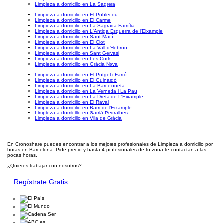
Limpieza a domicilio en La Sagrera
Limpieza a domicilio en El Poblenou
Limpieza a domicilio en El Carmel
Limpieza a domicilio en La Sagrada Família
Limpieza a domicilio en L'Antiga Esquerra de l'Eixample
Limpieza a domicilio en Sant Martí
Limpieza a domicilio en El Clot
Limpieza a domicilio en La Vall d’Hebron
Limpieza a domicilio en Sant Gervasi
Limpieza a domicilio en Les Corts
Limpieza a domicilio en Gràcia Nova
Limpieza a domicilio en El Putget i Farró
Limpieza a domicilio en El Guinardó
Limpieza a domicilio en La Barceloneta
Limpieza a domicilio en La Verneda i La Pau
Limpieza a domicilio en La Dreta de L'Eixample
Limpieza a domicilio en El Raval
Limpieza a domicilio en Barri de l'Eixample
Limpieza a domicilio en Sarrià Pedralbes
Limpieza a domicilio en Vila de Gràcia
En Cronoshare puedes encontrar a los mejores profesionales de Limpieza a domicilio por
horas en Barcelona. Pide precio y hasta 4 profesionales de tu zona te contactan a las
pocas horas.
¿Quieres trabajar con nosotros?
Regístrate Gratis