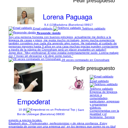
Pedir presupuesto
Lorena Paguaga
9,4 (13)
Badalona (Barcelona) 08917
Email validado
Teléfono validado
Responde rápido
Soy una persona honesta con buenos principios, actualmente me dedico a la
limpieza de casas y pisos, me gusta mucho mi trabajo, tengo mucha experiencia,
también considero que cada día aprendo algo nuevo. He trabajado al cuidado de
personas mayores hasta 3 años en una casa muchas gracias pueden contactarme
a través de la página de Cronoshare será un placer ayudarles un saludo!!
Jorge dice:
"Muy profesional. El piso estaba extremadamente sucio. Lorena trabajo
por 7 horas sin descanso y lo dejo como nuevo."
28 veces contratado en Cronoshare
Pedir presupuesto
Email validado
1/2
Teléfono validado
Empresa de limpieza,
servicio a
Empoderat
comunidades,
particulares, empresas
y organismos
públicos.
10 (8)
| Sant
Comprometidas con la
igualdad y el
Boi de Llobregat (Barcelona) 08830
feminismo. Servicio
experto a precios locales.
Elisabeth dice:
"Profesionales, perfeccionistas y de plena confianza. Estoy
encantada de contar con una empresa así, en los tiempos que corren no es fácil