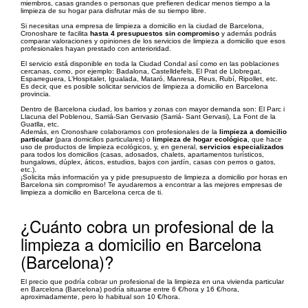
miembros, casas grandes o personas que prefieren dedicar menos tiempo a la
limpieza de su hogar para disfrutar más de su tiempo libre.
Si necesitas una empresa de limpieza a domicilio en la ciudad de Barcelona,
Cronoshare te facilita
hasta 4 presupuestos sin compromiso
y además podrás
comparar valoraciones y opiniones de los servicios de limpieza a domicilio que esos
profesionales hayan prestado con anterioridad.
El servicio está disponible en toda la Ciudad Condal así como en las poblaciones
cercanas, como, por ejemplo: Badalona, Castelldefels, El Prat de Llobregat,
Esparreguera, L’Hospitalet, Igualada, Mataró, Manresa, Reus, Rubí, Ripollet, etc.
Es decir, que es posible solicitar servicios de limpieza a domicilio en Barcelona
provincia.
Dentro de Barcelona ciudad, los barrios y zonas con mayor demanda son: El Parc i
Llacuna del Poblenou, Sarriá-San Gervasio (Sarriá- Sant Gervasi), La Font de la
Guatlla, etc.
Además, en Cronoshare colaboramos con profesionales de la
limpieza a domicilio
particular
(para domicilios particulares) o
limpieza de hogar ecológica
, que hace
uso de productos de limpieza ecológicos, y, en general,
servicios especializados
para todos los domicilios (casas, adosados, chalets, apartamentos turísticos,
bungalows, dúplex, áticos, estudios, bajos con jardín, casas con perros o gatos,
etc.).
¡Solicita más información ya y pide presupuesto de limpieza a domicilio por horas en
Barcelona sin compromiso! Te ayudaremos a encontrar a las mejores empresas de
limpieza a domicilio en Barcelona cerca de ti.
¿Cuánto cobra un profesional de la
limpieza a domicilio en Barcelona
(Barcelona)?
El precio que podría cobrar un profesional de la limpieza en una vivienda particular
en Barcelona (Barcelona) podría situarse entre 6 €/hora y 16 €/hora,
aproximadamente, pero lo habitual son 10 €/hora.