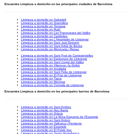
Encuentra Limpieza a domicilio en las principales ciudades de Barcelona
Limpieza a domicilio en Sabadell
Limpieza a domicilio en Granollers
Limpieza a domicilio en Terrassa
Limpieza a domicilio en Rubí
Limpieza a domicilio en Les Franqueses del Vallès
Limpieza a domicilio en Cardedeu
Limpieza a domicilio en L'Hospitalet de Llobregat
Limpieza a domicilio en Sant Just Desvern
Limpieza a domicilio en Sant Adrià de Besòs
Limpieza a domicilio en Montcada i Reixac
Limpieza a domicilio en Sant Fost de Campsentelles
Limpieza a domicilio en Esplugues de Llobregat
Limpieza a domicilio en Sant Cugat del Vallès
Limpieza a domicilio en Vilanova i la Geltrú
Limpieza a domicilio en Igualada
Limpieza a domicilio en Sant Feliu de Llobregat
Limpieza a domicilio en El Prat de Llobregat
Limpieza a domicilio en Tiana
Limpieza a domicilio en Montgat
Limpieza a domicilio en Cornella de Llobregat
Encuentra Limpieza a domicilio en los principales barrios de Barcelona
Limpieza a domicilio en Sant Andreu
Limpieza a domicilio en Nou Barris
Limpieza a domicilio en Gràcia
Limpieza a domicilio en La Nova Esquerra de l'Eixample
Limpieza a domicilio en Sant Antoni
Limpieza a domicilio en Vallcarca i Penitents
Limpieza a domicilio en Eixample
Limpieza a domicilio en El Poble Sec
Limpieza a domicilio en Sants Hostafrancs