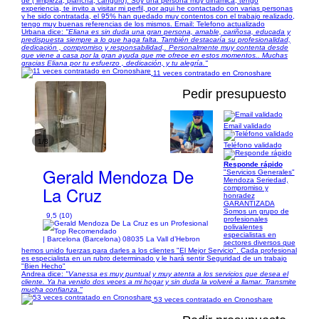
de ( limpieza, plancha, canguro). Soy una persona muy dinamica, tengo
experiencia, te invito a visitar mi perfil, por aqui he contactado con varias personas
y he sido contratada, el 95% han quedado muy contentos con el trabajo realizado,
tengo muy buenas referencias de los mismos. Email: Telefono actualizado
Urbana dice:
"Eliana es sin duda una gran persona, amable, cariñosa, educada y
predispuesta siempre a lo que haga falta. También destacaría su profesionalidad,
dedicación , compromiso y responsabilidad,. Personalmente muy contenta desde
que viene a casa por la gran ayuda que me ofrece en estos momentos.. Muchas
gracias Eliana por tu esfuerzo , dedicación, y tu alegría."
11 veces contratado en Cronoshare
Pedir presupuesto
Email validado
1/8
Teléfono validado
Responde rápido
Gerald Mendoza De
"Servicios Generales"
Mendoza Seriedad,
La Cruz
compromiso y
honradez
GARANTIZADA
Somos un grupo de
9,5 (10)
profesionales
polivalentes
especialistas en
| Barcelona (Barcelona) 08035 La Vall d’Hebron
sectores diversos que
hemos unido fuerzas para darles a los clientes "El Mejor Servicio". Cada profesional
es especialista en un rubro determinado y le hará sentir Seguridad de un trabajo
"Bien Hecho"
Andrea dice:
"Vanessa es muy puntual y muy atenta a los servicios que desea el
cliente. Ya ha venido dos veces a mi hogar y sin duda la volveré a llamar. Transmite
mucha confianza."
53 veces contratado en Cronoshare