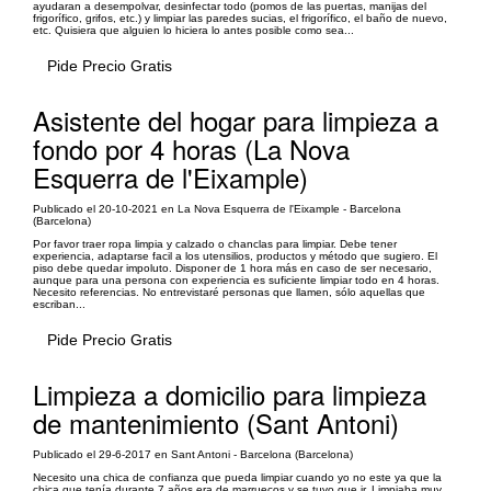
ayudaran a desempolvar, desinfectar todo (pomos de las puertas, manijas del
frigorífico, grifos, etc.) y limpiar las paredes sucias, el frigorífico, el baño de nuevo,
etc. Quisiera que alguien lo hiciera lo antes posible como sea...
Pide Precio Gratis
Asistente del hogar para limpieza a
fondo por 4 horas (La Nova
Esquerra de l'Eixample)
Publicado el 20-10-2021 en La Nova Esquerra de l'Eixample - Barcelona
(Barcelona)
Por favor traer ropa limpia y calzado o chanclas para limpiar. Debe tener
experiencia, adaptarse facil a los utensilios, productos y método que sugiero. El
piso debe quedar impoluto. Disponer de 1 hora más en caso de ser necesario,
aunque para una persona con experiencia es suficiente limpiar todo en 4 horas.
Necesito referencias. No entrevistaré personas que llamen, sólo aquellas que
escriban...
Pide Precio Gratis
Limpieza a domicilio para limpieza
de mantenimiento (Sant Antoni)
Publicado el 29-6-2017 en Sant Antoni - Barcelona (Barcelona)
Necesito una chica de confianza que pueda limpiar cuando yo no este ya que la
chica que tenía durante 7 años era de marruecos y se tuvo que ir. Limpiaba muy