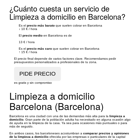
¿Cuánto cuesta un servicio de
Limpieza a domicilio en Barcelona?
Es el
precio más barato
que suelen cobrar en Barcelona
↓
10 €
/
hora
El
precio medio
en Barcelona es de
13 €
/
hora
Es el
precio más caro
que suelen cobrar en Barcelona
↑
15 €
/
hora
El precio final depende de varios factores clave. Recomendamos pedir
presupuestos personalizados a profesionales de tu zona.
es gratis y sin compromiso
Limpieza a domicilio
Barcelona (Barcelona)
Barcelona es una ciudad con una de las demandas más alta para la
limpieza a
domicilio
. Gran parte de la población adulta ha necesitado en alguna ocasión algo
de ayuda en la limpieza de la casa. Ya sea para ocasiones más puntuales o para
más de seguido.
En ambos casos, los barceloneses acostumbran a
comparar precios y opiniones
de la limpieza a domicilio
ofrecida por las empresas o particulares de la capital