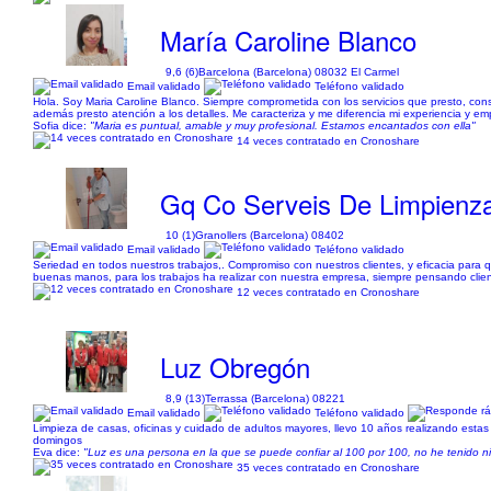
María Caroline Blanco
9,6 (6)
Barcelona (Barcelona) 08032 El Carmel
Email validado
Teléfono validado
Hola. Soy Maria Caroline Blanco. Siempre comprometida con los servicios que presto, con
además presto atención a los detalles. Me caracteriza y me diferencia mi experiencia y empa
Sofia dice:
"Maria es puntual, amable y muy profesional. Estamos encantados con ella"
14 veces contratado en Cronoshare
Gq Co Serveis De Limpienz
10 (1)
Granollers (Barcelona) 08402
Email validado
Teléfono validado
Seriedad en todos nuestros trabajos,. Compromiso con nuestros clientes, y eficacia para q
buenas manos, para los trabajos ha realizar con nuestra empresa, siempre pensando clien
12 veces contratado en Cronoshare
Luz Obregón
8,9 (13)
Terrassa (Barcelona) 08221
Email validado
Teléfono validado
Limpieza de casas, oficinas y cuidado de adultos mayores, llevo 10 años realizando estas
domingos
Eva dice:
"Luz es una persona en la que se puede confiar al 100 por 100, no he tenido n
35 veces contratado en Cronoshare