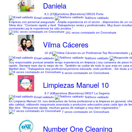
Daniela
8,1 (15)
Barcelona (Barcelona) 08016 Porta
Email validado
Teléfono validado
Empresa con personal asegurado . Amplia experiencia en el sector , disponemos de un co
Silvia dice:
"Contacto rapido y facil. Trabajadoras serias y profesionales. Muy buen result
contratarles pq la experiencia ha sido positiva."
161 veces contratado en Cronoshare
Vilma Cáceres
10 (4)
| 
Email validado
Teléfono validado
Soy responsable puntual amable tengo experiencia en limpieza ( soy camarera de pisos ho
rapido. Siempre trato dar lo mejor de mi . También se cuidar de todo lo que esta en casa e
Maribel dice:
"Trabajadora muy profesional,persona educada ,todo perfecto . Sin duda a 
6 veces contratado en Cronoshare
Limpiezas Manuel 10
9,7 (4)
Barcelona (Barcelona) 08027 La Sagrera
Email validado
Teléfono validado
En Limpieza Manuel 10, nos dedicamos de forma profesional a la limpieza en general, ofre
alta calidad, utilizando maquinaria avanzada y productos adecuados para cada tipo de limp
Mar dice:
"Respuesta rápida, muchas ganas de trabajar y muy bien organizados."
7 veces contratado en Cronoshare
Number One Cleaning