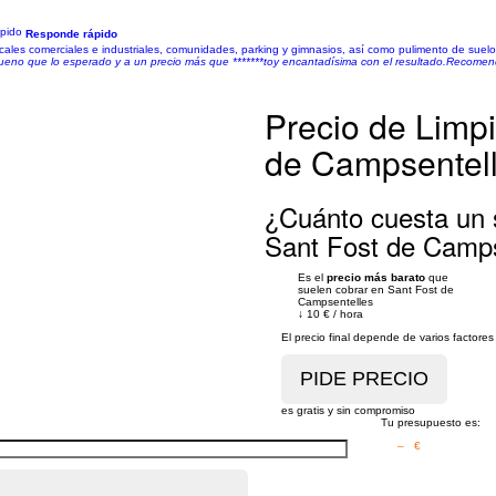
Responde rápido
locales comerciales e industriales, comunidades, parking y gimnasios, así como pulimento de suelo
ueno que lo esperado y a un precio más que *******toy encantadísima con el resultado.Recomen
Precio de Limpi
de Campsentel
¿Cuánto cuesta un s
Sant Fost de Camps
Es el
precio más barato
que
suelen cobrar en Sant Fost de
Campsentelles
↓
10 €
/
hora
El precio final depende de varios factor
es gratis y sin compromiso
Tu presupuesto es:
– €