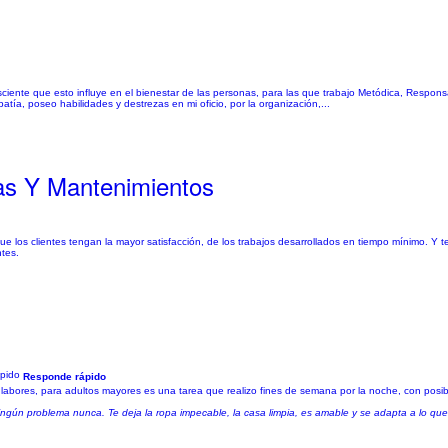
sciente que esto influye en el bienestar de las personas, para las que trabajo Metódica, Respon
tía, poseo habilidades y destrezas en mi oficio, por la organización,...
as Y Mantenimientos
ue los clientes tengan la mayor satisfacción, de los trabajos desarrollados en tiempo mínimo. Y
tes.
Responde rápido
 labores, para adultos mayores es una tarea que realizo fines de semana por la noche, con posib
ingún problema nunca. Te deja la ropa impecable, la casa limpia, es amable y se adapta a lo qu