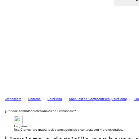
Cronoshare
Domicilio
Barcelona
Sant Fost de Campsentelles (Barcelona)
Lim
¿Por qué contratar profesionales de Cronoshare?
Es gratuito
Usa Cronoshare gratis: recibe presupuestos y contacta con 4 profesionales.