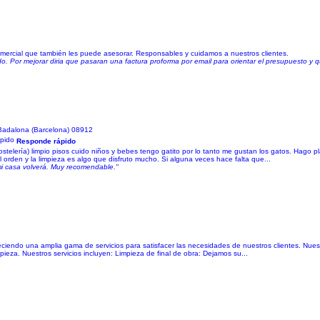
mercial que también les puede asesorar. Responsables y cuidamos a nuestros clientes.
ado. Por mejorar diria que pasaran una factura proforma por email para orientar el presupuesto y
Badalona (Barcelona) 08912
Responde rápido
stelería) limpio pisos cuido niños y bebes tengo gatito por lo tanto me gustan los gatos. Hago 
l orden y la limpieza es algo que disfruto mucho. Si alguna veces hace falta que...
mi casa volverá. Muy recomendable."
ciendo una amplia gama de servicios para satisfacer las necesidades de nuestros clientes. Nues
ieza. Nuestros servicios incluyen: Limpieza de final de obra: Dejamos su...