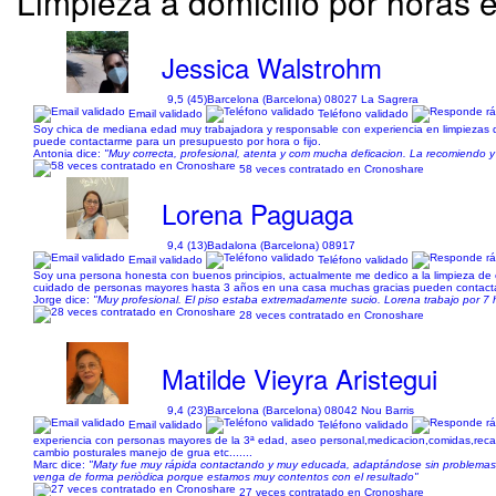
Limpieza a domicilio por horas 
Jessica Walstrohm
9,5 (45)
Barcelona (Barcelona) 08027 La Sagrera
Email validado
Teléfono validado
Soy chica de mediana edad muy trabajadora y responsable con experiencia en limpiezas de
puede contactarme para un presupuesto por hora o fijo.
Antonia dice:
"Muy correcta, profesional, atenta y com mucha deficacion. La recomiendo y 
58 veces contratado en Cronoshare
Lorena Paguaga
9,4 (13)
Badalona (Barcelona) 08917
Email validado
Teléfono validado
Soy una persona honesta con buenos principios, actualmente me dedico a la limpieza de 
cuidado de personas mayores hasta 3 años en una casa muchas gracias pueden contactar
Jorge dice:
"Muy profesional. El piso estaba extremadamente sucio. Lorena trabajo por 7 
28 veces contratado en Cronoshare
Matilde Vieyra Aristegui
9,4 (23)
Barcelona (Barcelona) 08042 Nou Barris
Email validado
Teléfono validado
experiencia con personas mayores de la 3ª edad, aseo personal,medicacion,comidas,re
cambio posturales manejo de grua etc.......
Marc dice:
"Maty fue muy rápida contactando y muy educada, adaptándose sin problemas a
venga de forma periòdica porque estamos muy contentos con el resultado"
27 veces contratado en Cronoshare