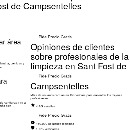
Fost de Campsentelles
Pide Precio Gratis
ar área
Opiniones de clientes
sobre profesionales de la
limpieza en Sant Fost de
plancha, comidas y
..
Pide Precio Gratis
ara
Campsentelles
Miles de usuarios confían en Cronoshare para encontrar los mejores
profesionales
de confianza ( va a
más bien...
4.8/5 estrellas
Pide Precio Gratis
+60.000 opiniones recibidas
100% verificadas