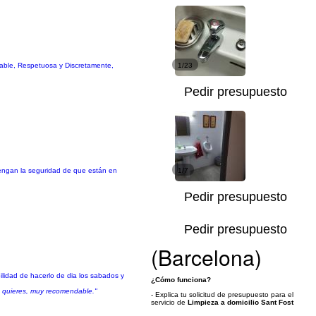
sable, Respetuosa y Discretamente,
1/23
Pedir presupuesto
 tengan la seguridad de que están en
1/7
Pedir presupuesto
Pedir presupuesto
(Barcelona)
ilidad de hacerlo de dia los sabados y
¿Cómo funciona?
e quieres, muy recomendable."
- Explica tu solicitud de presupuesto para el
servicio de
Limpieza a domicilio Sant Fost