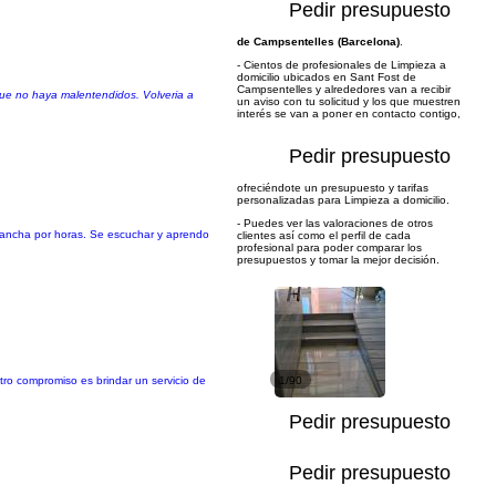
Pedir presupuesto
de Campsentelles (Barcelona)
.
- Cientos de profesionales de Limpieza a
domicilio ubicados en Sant Fost de
Campsentelles y alrededores van a recibir
 que no haya malentendidos. Volveria a
un aviso con tu solicitud y los que muestren
interés se van a poner en contacto contigo,
Pedir presupuesto
ofreciéndote un presupuesto y tarifas
personalizadas para Limpieza a domicilio.
- Puedes ver las valoraciones de otros
plancha por horas. Se escuchar y aprendo
clientes así como el perfil de cada
profesional para poder comparar los
presupuestos y tomar la mejor decisión.
tro compromiso es brindar un servicio de
1/90
Pedir presupuesto
Pedir presupuesto