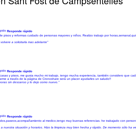
en Sant Fost de Campsentelles
Responde rápido
 pisos y reformas cuidado de personas mayores y niños. Realizo trabajo por horas,semanal,quinc
volvere a solicitarla mas adelante"
Responde rápido
casas y pisos, me gusta mucho mi trabajo, tengo mucha experiencia, también considero que cad
me a través de la página de Cronoshare será un placer ayudarles un saludo!!
horas sin descanso y lo dejo como nuevo."
Responde rápido
cados,paseos,acompañamiento al medico,tengo muy buenas referencias. he trabajado con person
 nuestra situación y horarios. Hizo la limpieza muy bien hecha y rápido. De momento sólo ha v