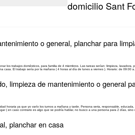
domicilio Sant 
ntenimiento o general, planchar para limpi
onar los trabajos domésticos, para familia de 4 miembros. Las tareas serían: limpieza, lavadora, 
 casa. El trabajo sería por la mañana ( 4 horas al día de lunes a viernes ). Horario: de 09:00 a.
ndo, limpieza de mantenimiento o general p
idad horaria ya que yo varío los turnos a mañana y tarde. Persona seria, responsable, educada, 
ogar ( en caso contrario es algo que se podría hablar, no busco a una persona para 2 días, sino 
al, planchar en casa