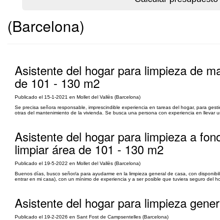
(Barcelona)
Asistente del hogar para limpieza de ma
de 101 - 130 m2
Publicado el 15-1-2021 en Mollet del Vallès (Barcelona)
Se precisa señora responsable, imprescindible experiencia en tareas del hogar, para gesti
otras del mantenimiento de la vivienda. Se busca una persona con experiencia en llevar una
Asistente del hogar para limpieza a fo
limpiar área de 101 - 130 m2
Publicado el 19-5-2022 en Mollet del Vallès (Barcelona)
Buenos días, busco señor/a para ayudarme en la limpieza general de casa, con disponibil
entrar en mi casa), con un mínimo de experiencia y a ser posible que tuviera seguro del h
Asistente del hogar para limpieza gener
Publicado el 19-2-2026 en Sant Fost de Campsentelles (Barcelona)