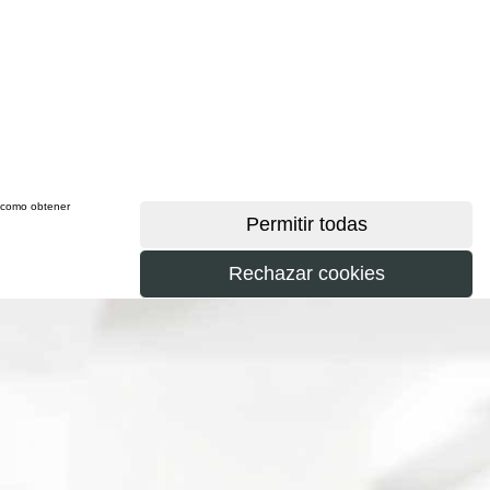
sí como obtener
más