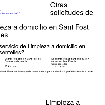
Otras
solicitudes de
s.
dsbles totalmente"
eza a domicilio en Sant Fost
les
ervicio de Limpieza a domicilio en
entelles?
El
precio medio
en Sant Fost de
Es el
precio más caro
que suelen
Campsentelles es de
cobrar en Sant Fost de
Campsentelles
13 €
/
hora
↑
15 €
/
hora
es clave. Recomendamos pedir presupuestos personalizados a profesionales de tu zona.
Limpieza a