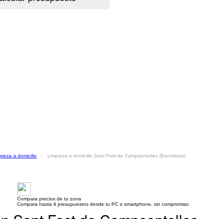
pieza a domicilio
Limpieza a domicilio Sant Fost de Campsentelles (Barcelona)
Compara precios de tu zona
Compara hasta 4 presupuestos desde tu PC o smartphone, sin compromiso.