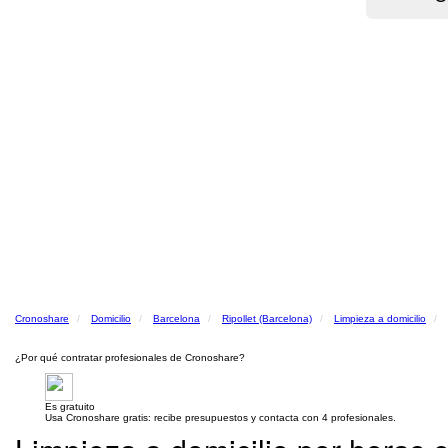
Cronoshare
Domicilio
Barcelona
Ripollet (Barcelona)
Limpieza a domicilio
¿Por qué contratar profesionales de Cronoshare?
Es gratuito
Usa Cronoshare gratis: recibe presupuestos y contacta con 4 profesionales.