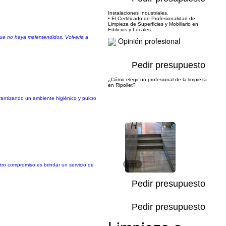
Instalaciones Industriales.
• El Certificado de Profesionalidad de
Limpieza de Superficies y Mobiliario en
Edificios y Locales.
 que no haya malentendidos. Volveria a
Opinión profesional
Pedir presupuesto
¿Cómo elegir un profesional de la limpieza
en Ripollet?
rantizando un ambiente higiénico y pulcro
tro compromiso es brindar un servicio de
1/90
Pedir presupuesto
Pedir presupuesto