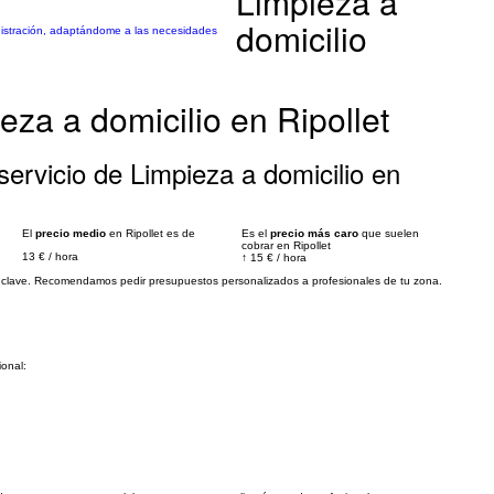
Limpieza a
domicilio
nistración, adaptándome a las necesidades
eza a domicilio en Ripollet
ervicio de Limpieza a domicilio en
El
precio medio
en Ripollet es de
Es el
precio más caro
que suelen
cobrar en Ripollet
13 €
/
hora
↑
15 €
/
hora
es clave. Recomendamos pedir presupuestos personalizados a profesionales de tu zona.
ional: