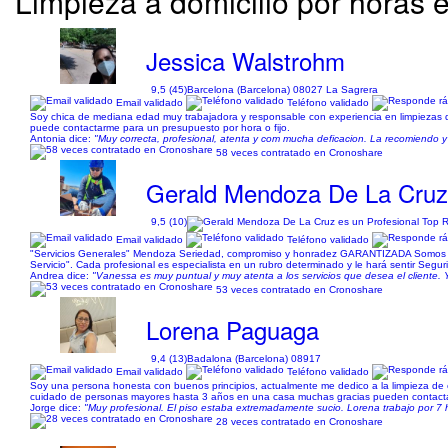
Limpieza a domicilio por horas e
Jessica Walstrohm
9,5 (45)
Barcelona (Barcelona) 08027 La Sagrera
Email validado
Teléfono validado
Soy chica de mediana edad muy trabajadora y responsable con experiencia en limpiezas de
puede contactarme para un presupuesto por hora o fijo.
Antonia dice:
"Muy correcta, profesional, atenta y com mucha deficacion. La recomiendo y 
58 veces contratado en Cronoshare
Gerald Mendoza De La Cru
9,5 (10)
Email validado
Teléfono validado
"Servicios Generales" Mendoza Seriedad, compromiso y honradez GARANTIZADA Somos un gr
Servicio". Cada profesional es especialista en un rubro determinado y le hará sentir Segu
Andrea dice:
"Vanessa es muy puntual y muy atenta a los servicios que desea el cliente. 
53 veces contratado en Cronoshare
Lorena Paguaga
9,4 (13)
Badalona (Barcelona) 08917
Email validado
Teléfono validado
Soy una persona honesta con buenos principios, actualmente me dedico a la limpieza de 
cuidado de personas mayores hasta 3 años en una casa muchas gracias pueden contactar
Jorge dice:
"Muy profesional. El piso estaba extremadamente sucio. Lorena trabajo por 7 
28 veces contratado en Cronoshare