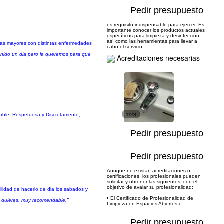
Pedir presupuesto
es requisito indispensable para ejercer. Es
importante conocer los productos actuales
específicos para limpieza y desinfección,
así como las herramientas para llevar a
as mayores con distintas enfermedades
cabo el servicio.
enido un dia però la queremos para que
Acreditaciones necesarias
sable, Respetuosa y Discretamente,
1/23
Pedir presupuesto
Pedir presupuesto
Aunque no existan acreditaciones o
certificaciones, los profesionales pueden
solicitar y obtener las siguientes, con el
objetivo de avalar su profesionalidad:
ilidad de hacerlo de dia los sabados y
• El Certificado de Profesionalidad de
e quieres, muy recomendable."
Limpieza en Espacios Abiertos e
Pedir presupuesto