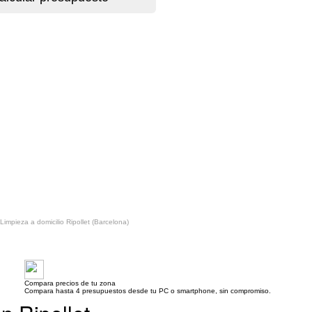
Limpieza a domicilio Ripollet (Barcelona)
Compara precios de tu zona
Compara hasta 4 presupuestos desde tu PC o smartphone, sin compromiso.