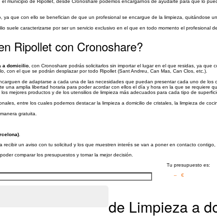
 el municipio de Ripollet, desde Cronoshare podemos encargarnos de ayudarte para que lo pue
cio, ya que con ello se benefician de que un profesional se encargue de la limpieza, quitándose 
lio suele caracterizarse por ser un servicio exclusivo en el que en todo momento el profesional de 
 en Ripollet con Cronoshare?
a a domicilio
, con Cronoshare podrás solicitarlos sin importar el lugar en el que residas, ya q
, con el que se podrán desplazar por todo Ripollet (Sant Andreu, Can Mas, Can Clos, etc.).
e encarguen de adaptarse a cada una de las necesidades que puedan presentar cada uno de los c
te una amplia libertad horaria para poder acordar con ellos el día y hora en la que se requiere qu
 los mejores productos y de los utensilios de limpieza más adecuados para cada tipo de superfici
nales, entre los cuales podemos destacar la limpieza a domicilio de cristales, la limpieza de coci
manera gratuita.
rcelona)
.
a recibir un aviso con tu solicitud y los que muestren interés se van a poner en contacto contigo,
a poder comparar los presupuestos y tomar la mejor decisión.
Tu presupuesto es:
– €
de Limpieza a do