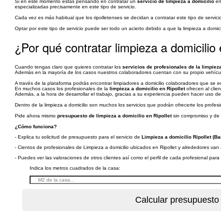
Si en este momento estás pensando en contratar un
servicio de limpieza a domicilio
en
especializadas precisamente en este tipo de servicio.
Cada vez es más habitual que los ripolletenses se decidan a contratar este tipo de servi
Optar por este tipo de servicio puede ser todo un acierto debido a que la limpieza a domici
¿Por qué contratar limpieza a domicilio
Cuando tengas claro que quieres contratar los
servicios de profesionales de la limpiez
Además en la mayoría de los casos nuestros colaboradores cuentan con su propio vehículo
A través de la plataforma podrás encontrar limpiadores a domicilio colaboradores que s
En muchos casos los profesionales de la
limpieza a domicilio en Ripollet
ofrecen al clien
Además, a la hora de desarrollar el trabajo, gracias a su experiencia pueden hacer uso de
Dentro de la limpieza a domicilio son muchos los servicios que podrán ofrecerte los profesio
Pide ahora mismo
presupuesto de limpieza a domicilio en Ripollet
sin compromiso y de 
¿Cómo funciona?
- Explica tu solicitud de presupuesto para el servicio de
Limpieza a domicilio Ripollet (Ba
- Cientos de profesionales de Limpieza a domicilio ubicados en Ripollet y alrededores van 
- Puedes ver las valoraciones de otros clientes así como el perfil de cada profesional par
Indica los metros cuadrados de la casa: