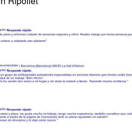
n Ripollet
Responde rápido
 pisos y reformas cuidado de personas mayores y niños. Realizo trabajo por horas,semanal,quinc
volvere a solicitarla mas adelante"
z
| Barcelona (Barcelona) 08035 La Vall d’Hebron
Responde rápido
upo de profesionales polivalentes especialistas en sectores diversos que hemos unido fuerzas
ridad de un trabajo "Bien Hecho"
Ya ha venido dos veces a mi hogar y sin duda la volveré a llamar. Transmite mucha confianza."
Responde rápido
casas y pisos, me gusta mucho mi trabajo, tengo mucha experiencia, también considero que cad
me a través de la página de Cronoshare será un placer ayudarles un saludo!!
horas sin descanso y lo dejo como nuevo."