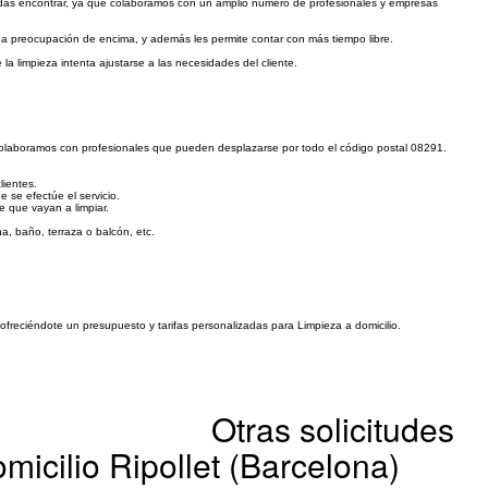
das encontrar, ya que colaboramos con un amplio número de profesionales y empresas
una preocupación de encima, y además les permite contar con más tiempo libre.
la limpieza intenta ajustarse a las necesidades del cliente.
ue colaboramos con profesionales que pueden desplazarse por todo el código postal 08291.
lientes.
e se efectúe el servicio.
e que vayan a limpiar.
na, baño, terraza o balcón, etc.
 ofreciéndote un presupuesto y tarifas personalizadas para Limpieza a domicilio.
Otras solicitudes
micilio Ripollet (Barcelona)