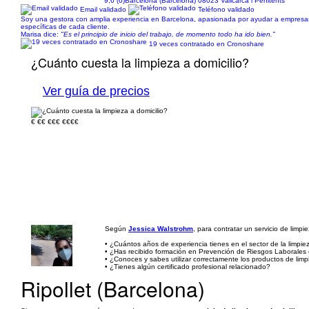
9,6 (6)
Barcelona (Barcelona) 08023 Vallcarca i Penitents
Email validado
Teléfono validado
Soy una gestora con amplia experiencia en Barcelona, apasionada por ayudar a empresas 
específicas de cada cliente.
Marisa dice:
"Es el principio de inicio del trabajo, de momento todo ha ido bien."
19 veces contratado en Cronoshare
¿Cuánto cuesta la limpieza a domicilio?
Ver guía de precios
€
€€
€€€
€€€€
Según
Jessica Walstrohm
, para contratar un servicio de limpi
• ¿Cuántos años de experiencia tienes en el sector de la limpiez
• ¿Has recibido formación en Prevención de Riesgos Laborales e
• ¿Conoces y sabes utilizar correctamente los productos de limp
• ¿Tienes algún certificado profesional relacionado?
Ripollet (Barcelona)