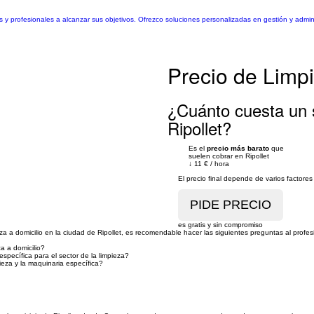
y profesionales a alcanzar sus objetivos. Ofrezco soluciones personalizadas en gestión y admi
Precio de Limpi
¿Cuánto cuesta un s
Ripollet?
Es el
precio más barato
que
suelen cobrar en Ripollet
↓
11 €
/
hora
El precio final depende de varios factor
es gratis y sin compromiso
eza a domicilio en la ciudad de Ripollet, es recomendable hacer las siguientes preguntas al profes
a a domicilio?
specífica para el sector de la limpieza?
ieza y la maquinaria específica?