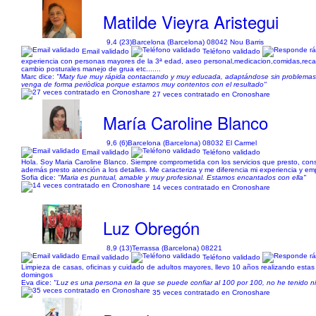
Matilde Vieyra Aristegui
9,4 (23)
Barcelona (Barcelona) 08042 Nou Barris
Email validado
Teléfono validado
experiencia con personas mayores de la 3ª edad, aseo personal,medicacion,comidas,re
cambio posturales manejo de grua etc.......
Marc dice:
"Maty fue muy rápida contactando y muy educada, adaptándose sin problemas a
venga de forma periòdica porque estamos muy contentos con el resultado"
27 veces contratado en Cronoshare
María Caroline Blanco
9,6 (6)
Barcelona (Barcelona) 08032 El Carmel
Email validado
Teléfono validado
Hola. Soy Maria Caroline Blanco. Siempre comprometida con los servicios que presto, con
además presto atención a los detalles. Me caracteriza y me diferencia mi experiencia y empa
Sofia dice:
"Maria es puntual, amable y muy profesional. Estamos encantados con ella"
14 veces contratado en Cronoshare
Luz Obregón
8,9 (13)
Terrassa (Barcelona) 08221
Email validado
Teléfono validado
Limpieza de casas, oficinas y cuidado de adultos mayores, llevo 10 años realizando estas
domingos
Eva dice:
"Luz es una persona en la que se puede confiar al 100 por 100, no he tenido n
35 veces contratado en Cronoshare