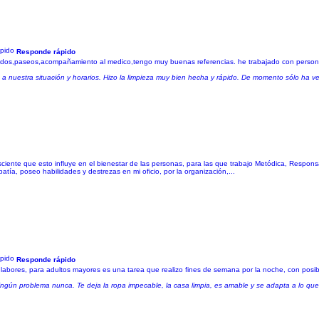
Responde rápido
cados,paseos,acompañamiento al medico,tengo muy buenas referencias. he trabajado con person
 nuestra situación y horarios. Hizo la limpieza muy bien hecha y rápido. De momento sólo ha v
sciente que esto influye en el bienestar de las personas, para las que trabajo Metódica, Respon
tía, poseo habilidades y destrezas en mi oficio, por la organización,...
Responde rápido
 labores, para adultos mayores es una tarea que realizo fines de semana por la noche, con posib
ingún problema nunca. Te deja la ropa impecable, la casa limpia, es amable y se adapta a lo qu