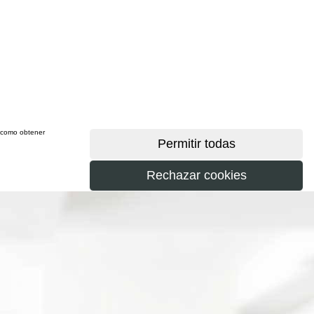
sí como obtener
más