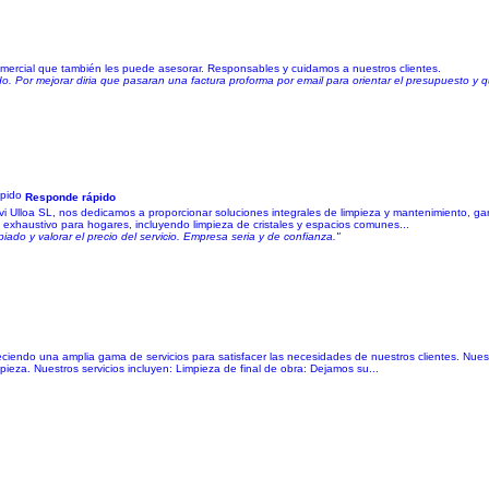
mercial que también les puede asesorar. Responsables y cuidamos a nuestros clientes.
ado. Por mejorar diria que pasaran una factura proforma por email para orientar el presupuesto y
Responde rápido
vi Ulloa SL, nos dedicamos a proporcionar soluciones integrales de limpieza y mantenimiento, ga
 exhaustivo para hogares, incluyendo limpieza de cristales y espacios comunes...
do y valorar el precio del servicio. Empresa seria y de confianza."
ciendo una amplia gama de servicios para satisfacer las necesidades de nuestros clientes. Nues
ieza. Nuestros servicios incluyen: Limpieza de final de obra: Dejamos su...