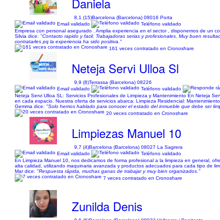
Daniela
8,1 (15)
Barcelona (Barcelona) 08016 Porta
Email validado
Teléfono validado
Empresa con personal asegurado . Amplia experiencia en el sector , disponemos de un co
Silvia dice:
"Contacto rapido y facil. Trabajadoras serias y profesionales. Muy buen result
contratarles pq la experiencia ha sido positiva."
161 veces contratado en Cronoshare
Neteja Servi Ulloa Sl
9,9 (8)
Terrassa (Barcelona) 08226
Email validado
Teléfono validado
Neteja Servi Ulloa SL: Servicios Profesionales de Limpieza y Mantenimiento En Neteja Ser
en cada espacio. Nuestra oferta de servicios abarca: Limpieza Residencial: Mantenimiento
Gemma dice:
"Solo hemos hablado para conocer el estado del inmueble que debe ser limpia
20 veces contratado en Cronoshare
Limpiezas Manuel 10
9,7 (4)
Barcelona (Barcelona) 08027 La Sagrera
Email validado
Teléfono validado
En Limpieza Manuel 10, nos dedicamos de forma profesional a la limpieza en general, ofre
alta calidad, utilizando maquinaria avanzada y productos adecuados para cada tipo de limp
Mar dice:
"Respuesta rápida, muchas ganas de trabajar y muy bien organizados."
7 veces contratado en Cronoshare
Zunilda Denis