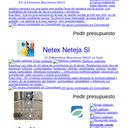
10 años realizando
8,9 (13)
Terrassa (Barcelona) 08221
estas labores, para
adultos mayores es una tarea que realizo fines de semana por la noche, con
posibilidad de hacerlo de dia los sabados y domingos
Eva dice:
"Luz es una persona en la que se puede confiar al 100 por 100, no he
tenido ningún problema nunca. Te deja la ropa impecable, la casa limpia, es
amable y se adapta a lo que quieres, muy recomendable."
35 veces contratado en Cronoshare
Pedir presupuesto
Netex Neteja Sl
10 (5)
Barcelona (Barcelona) 08024 La Salut
Email validado
Teléfono validado
Empresa con más de 10 años de experiencia en el sector. Realizamos todo tipo de
limpiezas (oficinas, comunidades, farmacias, clínicas, veterinarios, centros, locales,
casas particulares, limpiezas puntuales,... Ofrecemos profesionalidad, personal con
experiencia, trato cercano y precio económico.
Ester dice:
"En el primer contacto via telefónica cabe destacar la profesionalidad y
el trato. En la realización del trabajo, puntualidad, amabilidad y eficiencia. Lo
recomendamos sin duda. "
20 veces contratado en Cronoshare
Pedir presupuesto
Email validado
1/9
Teléfono validado
Responde rápido
En ARG Neteges