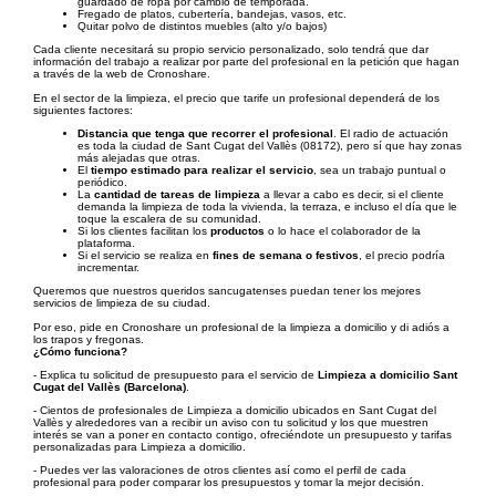
guardado de ropa por cambio de temporada.
Fregado de platos, cubertería, bandejas, vasos, etc.
Quitar polvo de distintos muebles (alto y/o bajos)
Cada cliente necesitará su propio servicio personalizado, solo tendrá que dar
información del trabajo a realizar por parte del profesional en la petición que hagan
a través de la web de Cronoshare.
En el sector de la limpieza, el precio que tarife un profesional dependerá de los
siguientes factores:
Distancia que tenga que recorrer el profesional
. El radio de actuación
es toda la ciudad de Sant Cugat del Vallès (08172), pero sí que hay zonas
más alejadas que otras.
El
tiempo estimado para realizar el servicio
, sea un trabajo puntual o
periódico.
La
cantidad de tareas de limpieza
a llevar a cabo es decir, si el cliente
demanda la limpieza de toda la vivienda, la terraza, e incluso el día que le
toque la escalera de su comunidad.
Si los clientes facilitan los
productos
o lo hace el colaborador de la
plataforma.
Si el servicio se realiza en
fines de semana o festivos
, el precio podría
incrementar.
Queremos que nuestros queridos sancugatenses puedan tener los mejores
servicios de limpieza de su ciudad.
Por eso, pide en Cronoshare un profesional de la limpieza a domicilio y di adiós a
los trapos y fregonas.
¿Cómo funciona?
- Explica tu solicitud de presupuesto para el servicio de
Limpieza a domicilio Sant
Cugat del Vallès (Barcelona)
.
- Cientos de profesionales de Limpieza a domicilio ubicados en Sant Cugat del
Vallès y alrededores van a recibir un aviso con tu solicitud y los que muestren
interés se van a poner en contacto contigo, ofreciéndote un presupuesto y tarifas
personalizadas para Limpieza a domicilio.
- Puedes ver las valoraciones de otros clientes así como el perfil de cada
profesional para poder comparar los presupuestos y tomar la mejor decisión.