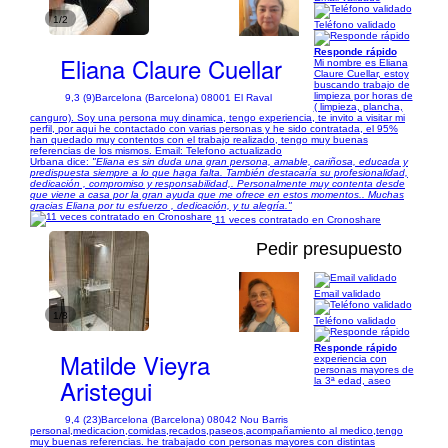
1/2
Teléfono validado
Responde rápido
Eliana Claure Cuellar
Mi nombre es Eliana
Claure Cuellar, estoy
buscando trabajo de
limpieza por horas de
9,3 (9)
Barcelona (Barcelona) 08001 El Raval
( limpieza, plancha,
canguro). Soy una persona muy dinamica, tengo experiencia, te invito a visitar mi
perfil, por aqui he contactado con varias personas y he sido contratada, el 95%
han quedado muy contentos con el trabajo realizado, tengo muy buenas
referencias de los mismos. Email: Telefono actualizado
Urbana dice:
"Eliana es sin duda una gran persona, amable, cariñosa, educada y
predispuesta siempre a lo que haga falta. También destacaría su profesionalidad,
dedicación , compromiso y responsabilidad,. Personalmente muy contenta desde
que viene a casa por la gran ayuda que me ofrece en estos momentos.. Muchas
gracias Eliana por tu esfuerzo , dedicación, y tu alegría."
11 veces contratado en Cronoshare
Pedir presupuesto
Email validado
1/8
Teléfono validado
Responde rápido
Matilde Vieyra
experiencia con
personas mayores de
Aristegui
la 3ª edad, aseo
9,4 (23)
Barcelona (Barcelona) 08042 Nou Barris
personal,medicacion,comidas,recados,paseos,acompañamiento al medico,tengo
muy buenas referencias. he trabajado con personas mayores con distintas