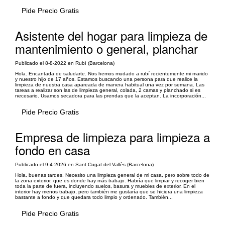
Pide Precio Gratis
Asistente del hogar para limpieza de
mantenimiento o general, planchar
Publicado el 8-8-2022 en Rubí (Barcelona)
Hola. Encantada de saludarte. Nos hemos mudado a rubí recientemente mi marido
y nuestro hijo de 17 años. Estamos buscando una persona para que realice la
limpieza de nuestra casa apareada de manera habitual una vez por semana. Las
tareas a realizar son las de limpieza general, colada, 2 camas y planchado si es
necesario. Usamos secadora para las prendas que la aceptan. La incorporación...
Pide Precio Gratis
Empresa de limpieza para limpieza a
fondo en casa
Publicado el 9-4-2026 en Sant Cugat del Vallès (Barcelona)
Hola, buenas tardes. Necesito una limpieza general de mi casa, pero sobre todo de
la zona exterior, que es donde hay más trabajo. Habría que limpiar y recoger bien
toda la parte de fuera, incluyendo suelos, basura y muebles de exterior. En el
interior hay menos trabajo, pero también me gustaría que se hiciera una limpieza
bastante a fondo y que quedara todo limpio y ordenado. También...
Pide Precio Gratis