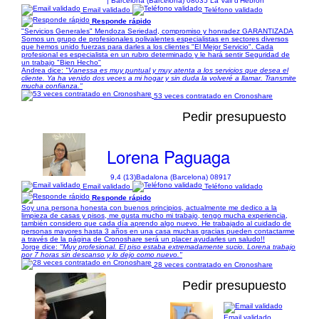
| Barcelona (Barcelona) 08035 La Vall d’Hebron
Email validado
Teléfono validado
Responde rápido
"Servicios Generales" Mendoza Seriedad, compromiso y honradez GARANTIZADA
Somos un grupo de profesionales polivalentes especialistas en sectores diversos
que hemos unido fuerzas para darles a los clientes "El Mejor Servicio". Cada
profesional es especialista en un rubro determinado y le hará sentir Seguridad de
un trabajo "Bien Hecho"
Andrea dice:
"Vanessa es muy puntual y muy atenta a los servicios que desea el
cliente. Ya ha venido dos veces a mi hogar y sin duda la volveré a llamar. Transmite
mucha confianza."
53 veces contratado en Cronoshare
Pedir presupuesto
Lorena Paguaga
9,4 (13)
Badalona (Barcelona) 08917
Email validado
Teléfono validado
Responde rápido
Soy una persona honesta con buenos principios, actualmente me dedico a la
limpieza de casas y pisos, me gusta mucho mi trabajo, tengo mucha experiencia,
también considero que cada día aprendo algo nuevo. He trabajado al cuidado de
personas mayores hasta 3 años en una casa muchas gracias pueden contactarme
a través de la página de Cronoshare será un placer ayudarles un saludo!!
Jorge dice:
"Muy profesional. El piso estaba extremadamente sucio. Lorena trabajo
por 7 horas sin descanso y lo dejo como nuevo."
28 veces contratado en Cronoshare
Pedir presupuesto
Email validado