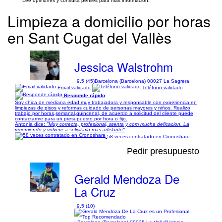
Lee opiniones y consulta perfiles para más información.
Limpieza a domicilio por horas
en Sant Cugat del Vallès
Jessica Walstrohm
9,5 (45)
Barcelona (Barcelona) 08027 La Sagrera
Email validado
Teléfono validado
Responde rápido
Soy chica de mediana edad muy trabajadora y responsable con experiencia en
limpiezas de pisos y reformas cuidado de personas mayores y niños. Realizo
trabajo por horas,semanal,quincenal, de acuerdo a solicitud del cliente puede
contactarme para un presupuesto por hora o fijo.
Antonia dice:
"Muy correcta, profesional, atenta y com mucha deficacion. La
recomiendo y volvere a solicitarla mas adelante"
58 veces contratado en Cronoshare
Pedir presupuesto
Gerald Mendoza De
La Cruz
9,5 (10)