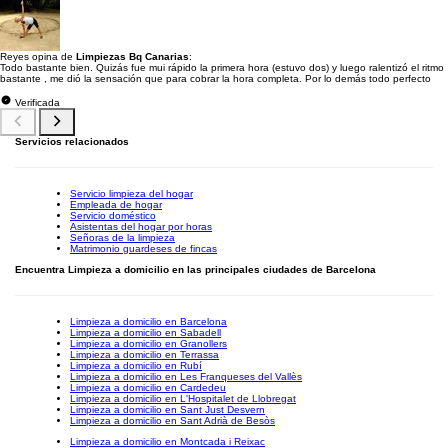
Reyes opina de
Limpiezas Bq Canarias
:
Todo bastante bien. Quizás fue mui rápido la primera hora (estuvo dos) y luego ralentizó el ritmo
bastante , me dió la sensación que para cobrar la hora completa. Por lo demás todo perfecto
Verificada
Servicios relacionados
Servicio limpieza del hogar
Empleada de hogar
Servicio doméstico
Asistentas del hogar por horas
Señoras de la limpieza
Matrimonio guardeses de fincas
Encuentra Limpieza a domicilio en las principales ciudades de Barcelona
Limpieza a domicilio en Barcelona
Limpieza a domicilio en Sabadell
Limpieza a domicilio en Granollers
Limpieza a domicilio en Terrassa
Limpieza a domicilio en Rubí
Limpieza a domicilio en Les Franqueses del Vallès
Limpieza a domicilio en Cardedeu
Limpieza a domicilio en L'Hospitalet de Llobregat
Limpieza a domicilio en Sant Just Desvern
Limpieza a domicilio en Sant Adrià de Besòs
Limpieza a domicilio en Montcada i Reixac