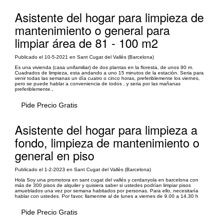
Asistente del hogar para limpieza de
mantenimiento o general para
limpiar área de 81 - 100 m2
Publicado el 10-5-2021 en Sant Cugat del Vallès (Barcelona)
Es una vivienda (casa unifamiliar) de dos plantas en la floresta, de unos 90 m.
Cuadrados de limpieza, esta andando a uno 15 minutos de la estación. Seria para
venir todas las semanas un día cuatro o cinco horas, preferiblemente los viernes,
pero se puede hablar a conveniencia de todos , y seria por las mañanas
preferiblemente.,
Pide Precio Gratis
Asistente del hogar para limpieza a
fondo, limpieza de mantenimiento o
general en piso
Publicado el 1-2-2023 en Sant Cugat del Vallès (Barcelona)
Hola Soy una promotora en sant cugat del vallés y cerdanyola en barcelona con
más de 300 pisos de alquiler y quisiera saber si ustedes podrían limpiar pisos
amueblados una vez por semana habitados por personas. Para ello, necesitaría
hablar con ustedes. Por favor, llamenme al de lunes a viernes de 9.00 a 14.30 h
Pide Precio Gratis