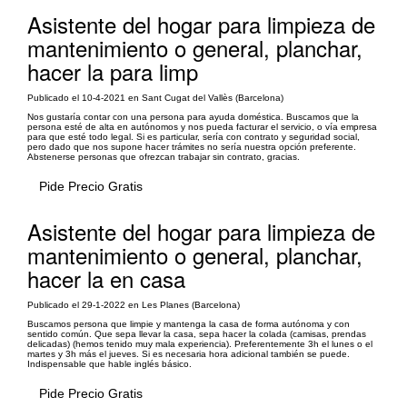
Asistente del hogar para limpieza de
mantenimiento o general, planchar,
hacer la para limp
Publicado el 10-4-2021 en Sant Cugat del Vallès (Barcelona)
Nos gustaría contar con una persona para ayuda doméstica. Buscamos que la
persona esté de alta en autónomos y nos pueda facturar el servicio, o vía empresa
para que esté todo legal. Si es particular, sería con contrato y seguridad social,
pero dado que nos supone hacer trámites no sería nuestra opción preferente.
Abstenerse personas que ofrezcan trabajar sin contrato, gracias.
Pide Precio Gratis
Asistente del hogar para limpieza de
mantenimiento o general, planchar,
hacer la en casa
Publicado el 29-1-2022 en Les Planes (Barcelona)
Buscamos persona que limpie y mantenga la casa de forma autónoma y con
sentido común. Que sepa llevar la casa, sepa hacer la colada (camisas, prendas
delicadas) (hemos tenido muy mala experiencia). Preferentemente 3h el lunes o el
martes y 3h más el jueves. Si es necesaria hora adicional también se puede.
Indispensable que hable inglés básico.
Pide Precio Gratis