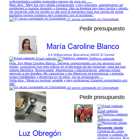
enfermedades cambio posturales manejo de grua etc.......
Marc dice:
"Maty fue muy rápida contactando y muy educada, adaptándose sin
problemas a nuestra situación y horarios. Hizo la limpieza muy bien hecha y rápido.
De momento sólo ha venido un dia però la queremos para que venga de forma
periòdica porque estamos muy contentos con el resultado"
27 veces contratado en Cronoshare
Pedir presupuesto
María Caroline Blanco
9,6 (6)
Barcelona (Barcelona) 08032 El Carmel
Email validado
Teléfono validado
Hola. Soy Maria Caroline Blanco. Siempre comprometida con los servicios que
presto, consciente que esto influye en el bienestar de las personas, para las que
trabajo Metódica, Responsable, Respetuosa y Discretamente, además presto
atención a los detalles. Me caracteriza y me diferencia mi experiencia y empatía,
poseo habilidades y destrezas en mi oficio, por la organización,...
Sofia dice:
"Maria es puntual, amable y muy profesional. Estamos encantados con
ella"
14 veces contratado en Cronoshare
Pedir presupuesto
Email validado
1/23
Teléfono validado
Responde rápido
Luz Obregón
Limpieza de casas,
oficinas y cuidado de
adultos mayores, llevo