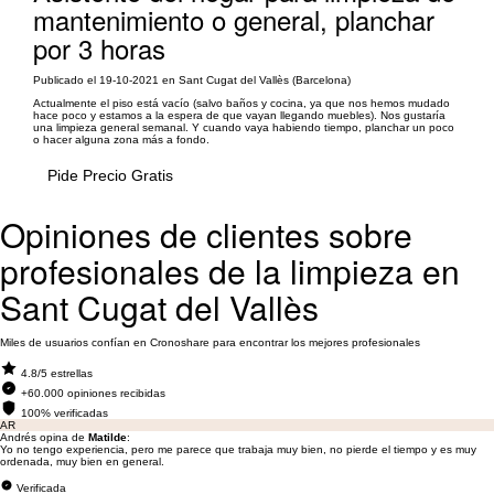
mantenimiento o general, planchar
por 3 horas
Publicado el 19-10-2021 en Sant Cugat del Vallès (Barcelona)
Actualmente el piso está vacío (salvo baños y cocina, ya que nos hemos mudado
hace poco y estamos a la espera de que vayan llegando muebles). Nos gustaría
una limpieza general semanal. Y cuando vaya habiendo tiempo, planchar un poco
o hacer alguna zona más a fondo.
Pide Precio Gratis
Opiniones de clientes sobre
profesionales de la limpieza en
Sant Cugat del Vallès
Miles de usuarios confían en Cronoshare para encontrar los mejores profesionales
4.8/5 estrellas
+60.000 opiniones recibidas
100% verificadas
AR
Andrés opina de
Matilde
:
Yo no tengo experiencia, pero me parece que trabaja muy bien, no pierde el tiempo y es muy
ordenada, muy bien en general.
Verificada