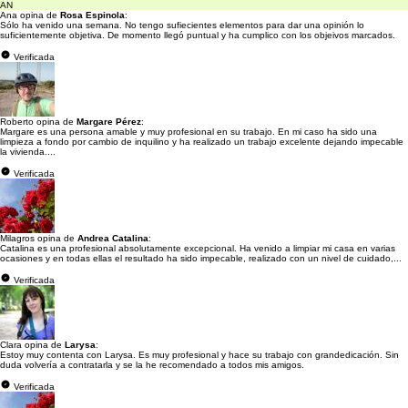
AN
Ana opina de
Rosa Espinola
:
Sólo ha venido una semana. No tengo sufiecientes elementos para dar una opinión lo
suficientemente objetiva. De momento llegó puntual y ha cumplico con los objeivos marcados.
Verificada
Roberto opina de
Margare Pérez
:
Margare es una persona amable y muy profesional en su trabajo. En mi caso ha sido una
limpieza a fondo por cambio de inquilino y ha realizado un trabajo excelente dejando impecable
la vivienda....
Verificada
Milagros opina de
Andrea Catalina
:
Catalina es una profesional absolutamente excepcional. Ha venido a limpiar mi casa en varias
ocasiones y en todas ellas el resultado ha sido impecable, realizado con un nivel de cuidado,...
Verificada
Clara opina de
Larysa
:
Estoy muy contenta con Larysa. Es muy profesional y hace su trabajo con grandedicación. Sin
duda volvería a contratarla y se la he recomendado a todos mis amigos.
Verificada