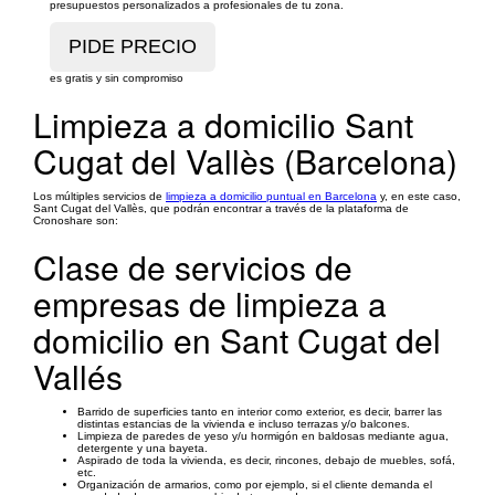
presupuestos personalizados a profesionales de tu zona.
es gratis y sin compromiso
Limpieza a domicilio Sant
Cugat del Vallès (Barcelona)
Los múltiples servicios de
limpieza a domicilio puntual en Barcelona
y, en este caso,
Sant Cugat del Vallès, que podrán encontrar a través de la plataforma de
Cronoshare son:
Clase de servicios de
empresas de limpieza a
domicilio en Sant Cugat del
Vallés
Barrido de superficies tanto en interior como exterior, es decir, barrer las
distintas estancias de la vivienda e incluso terrazas y/o balcones.
Limpieza de paredes de yeso y/u hormigón en baldosas mediante agua,
detergente y una bayeta.
Aspirado de toda la vivienda, es decir, rincones, debajo de muebles, sofá,
etc.
Organización de armarios, como por ejemplo, si el cliente demanda el