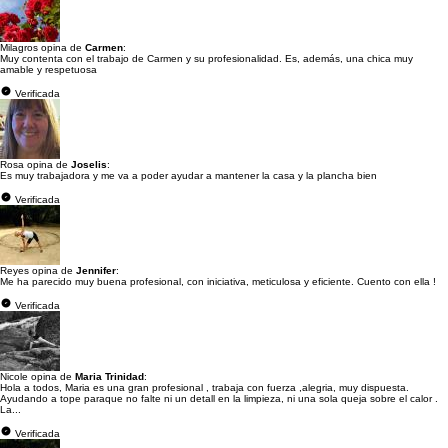
Milagros opina de
Carmen
:
Muy contenta con el trabajo de Carmen y su profesionalidad. Es, además, una chica muy
amable y respetuosa
Verificada
Rosa opina de
Joselis
:
Es muy trabajadora y me va a poder ayudar a mantener la casa y la plancha bien
Verificada
Reyes opina de
Jennifer
:
Me ha parecido muy buena profesional, con iniciativa, meticulosa y eficiente. Cuento con ella !
Verificada
Nicole opina de
Maria Trinidad
:
Hola a todos, Maria es una gran profesional , trabaja con fuerza ,alegria, muy dispuesta.
Ayudando a tope paraque no falte ni un detall en la limpieza, ni una sola queja sobre el calor .
La...
Verificada