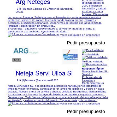
Arg Neteges
llevamos desde el
2000 ofreciendo
innovación y calidad
9,8 (4)
Santa Coloma de Gramenet (Barcelona)
en el sector de la
08921
limpieza. Disponemos
de personal formado. Trabajamos en el barcelonés y entre nuestros servicios
destacan: Limpieza de casas. Tareas de fondo (cocina, baños, cristales y
persianas) o limpiezas semanales. Disponemos de servicio con agua ionizada
(limpieza y desinfección sin productos...
Sharon dice:
"altamente recomendable el servicio en general, el trato, el
presupuesto y el acabado. repetiremos sin duda. "
24 veces contratado en Cronoshare
Pedir presupuesto
Email validado
1/14
Teléfono validado
Responde rápido
Neteja Servi Ulloa Sl
Neteja Servi Ulloa SL:
Servicios
Profesionales de
Limpieza y
9,9 (8)
Terrassa (Barcelona) 08226
Mantenimiento En
Neteja Servi Ulloa SL, nos dedicamos a proporcionar soluciones integrales de
limpieza y mantenimiento, garantizando un ambiente higiénico y pulcro en cada
espacio. Nuestra oferta de servicios abarca: Limpieza Residencial: Mantenimiento
exhaustivo para hogares, incluyendo limpieza de cristales y espacios comunes...
Gemma dice:
"Solo hemos hablado para conocer el estado del inmueble que debe
ser limpiado y valorar el precio del servicio. Empresa seria y de confianza."
20 veces contratado en Cronoshare
Pedir presupuesto