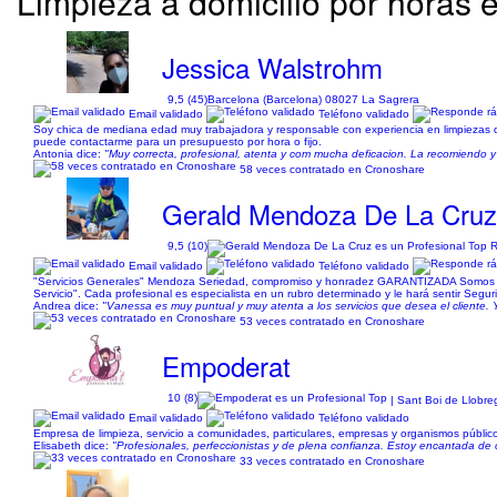
Limpieza a domicilio por horas 
Jessica Walstrohm
9,5 (45)
Barcelona (Barcelona) 08027 La Sagrera
Email validado
Teléfono validado
Soy chica de mediana edad muy trabajadora y responsable con experiencia en limpiezas de
puede contactarme para un presupuesto por hora o fijo.
Antonia dice:
"Muy correcta, profesional, atenta y com mucha deficacion. La recomiendo y 
58 veces contratado en Cronoshare
Gerald Mendoza De La Cru
9,5 (10)
Email validado
Teléfono validado
"Servicios Generales" Mendoza Seriedad, compromiso y honradez GARANTIZADA Somos un gr
Servicio". Cada profesional es especialista en un rubro determinado y le hará sentir Segu
Andrea dice:
"Vanessa es muy puntual y muy atenta a los servicios que desea el cliente. 
53 veces contratado en Cronoshare
Empoderat
10 (8)
| Sant Boi de Llobre
Email validado
Teléfono validado
Empresa de limpieza, servicio a comunidades, particulares, empresas y organismos público
Elisabeth dice:
"Profesionales, perfeccionistas y de plena confianza. Estoy encantada de 
33 veces contratado en Cronoshare