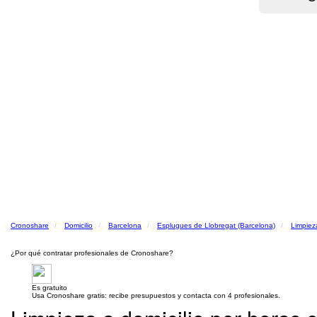
Cronoshare
Domicilio
Barcelona
Esplugues de Llobregat (Barcelona)
Limpieza
¿Por qué contratar profesionales de Cronoshare?
Es gratuito
Usa Cronoshare gratis: recibe presupuestos y contacta con 4 profesionales.