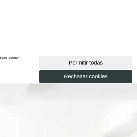
sí como obtener
más