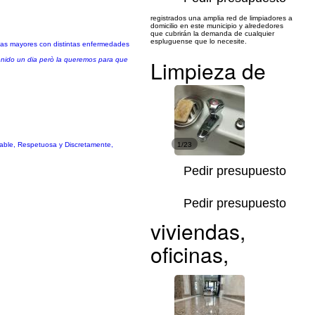
registrados una amplia red de limpiadores a
domicilio en este municipio y alrededores
que cubrirán la demanda de cualquier
espluguense que lo necesite.
as mayores con distintas enfermedades
enido un dia però la queremos para que
Limpieza de
sable, Respetuosa y Discretamente,
1/23
Pedir presupuesto
Pedir presupuesto
viviendas,
oficinas,