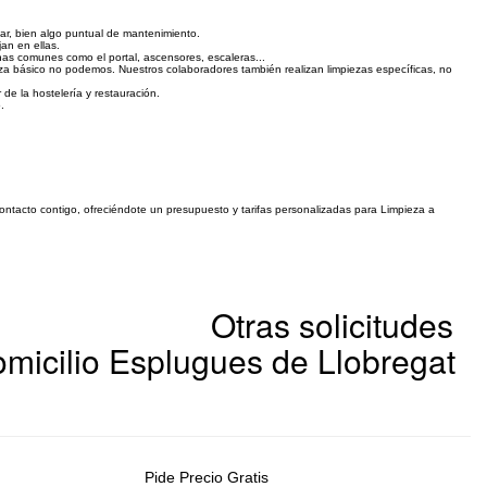
gar, bien algo puntual de mantenimiento.
jan en ellas.
nas comunes como el portal, ascensores, escaleras...
za básico no podemos. Nuestros colaboradores también realizan limpiezas específicas, no
 de la hostelería y restauración.
.
contacto contigo, ofreciéndote un presupuesto y tarifas personalizadas para Limpieza a
Otras solicitudes
micilio Esplugues de Llobregat
Pide Precio Gratis