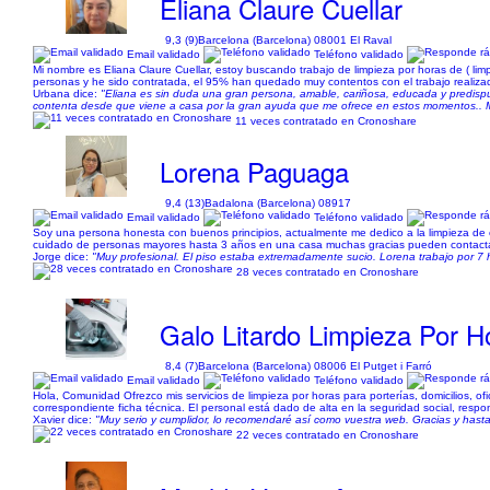
Eliana Claure Cuellar
9,3 (9)
Barcelona (Barcelona) 08001 El Raval
Email validado
Teléfono validado
Mi nombre es Eliana Claure Cuellar, estoy buscando trabajo de limpieza por horas de ( limp
personas y he sido contratada, el 95% han quedado muy contentos con el trabajo realiza
Urbana dice:
"Eliana es sin duda una gran persona, amable, cariñosa, educada y predispu
contenta desde que viene a casa por la gran ayuda que me ofrece en estos momentos.. Muc
11 veces contratado en Cronoshare
Lorena Paguaga
9,4 (13)
Badalona (Barcelona) 08917
Email validado
Teléfono validado
Soy una persona honesta con buenos principios, actualmente me dedico a la limpieza de 
cuidado de personas mayores hasta 3 años en una casa muchas gracias pueden contactar
Jorge dice:
"Muy profesional. El piso estaba extremadamente sucio. Lorena trabajo por 7 
28 veces contratado en Cronoshare
Galo Litardo Limpieza Por H
8,4 (7)
Barcelona (Barcelona) 08006 El Putget i Farró
Email validado
Teléfono validado
Hola, Comunidad Ofrezco mis servicios de limpieza por horas para porterías, domicilios, o
correspondiente ficha técnica. El personal está dado de alta en la seguridad social, respon
Xavier dice:
"Muy serio y cumplidor, lo recomendaré así como vuestra web. Gracias y hasta
22 veces contratado en Cronoshare