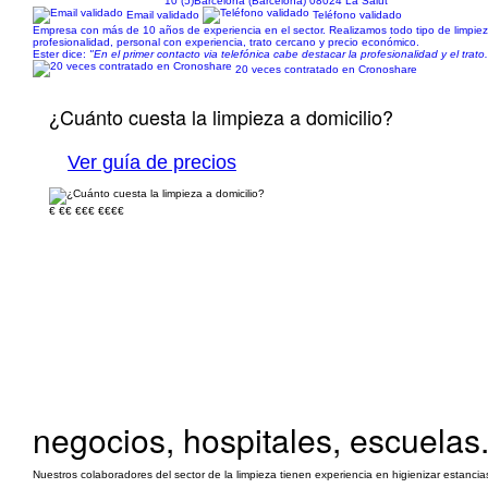
10 (5)
Barcelona (Barcelona) 08024 La Salut
Email validado
Teléfono validado
Empresa con más de 10 años de experiencia en el sector. Realizamos todo tipo de limpiezas 
profesionalidad, personal con experiencia, trato cercano y precio económico.
Ester dice:
"En el primer contacto via telefónica cabe destacar la profesionalidad y el trat
20 veces contratado en Cronoshare
¿Cuánto cuesta la limpieza a domicilio?
Ver guía de precios
€
€€
€€€
€€€€
negocios, hospitales, escuelas.
Nuestros colaboradores del sector de la limpieza tienen experiencia en higienizar estancias