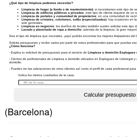
¿Qué tipo de limpieza podemos necesitar?
Limpieza de hogar (a fondo o de mantenimiento)
: si necesitamos este tipo de s
Limpieza de edificios públicos o privados
: este tipo de cliente requiere de un 
Limpieza de portales y comunidad de propietarios
: en una comunidad de vecino
Limpieza de cristales, colchones, sofás (especializadas)
: hay ocasiones en l
solo generales.
Limpieza en negocios
: los dueños de locales también suelen solicitar este tipo 
Lavado y planchado de ropa a domicilio
: además de la limpieza, la gran mayor
Sea el tipo de limpieza que necesites, ¡aquí podrás encontrar los mejores limpiadores del 
Solicita presupuesto y recibe varios por parte de estos profesionales para que puedas e
¿Cómo funciona?
- Explica tu solicitud de presupuesto para el servicio de
Limpieza a domicilio Esplugues 
- Cientos de profesionales de Limpieza a domicilio ubicados en Esplugues de Llobregat y a
domicilio.
- Puedes ver las valoraciones de otros clientes así como el perfil de cada profesional par
Indica los metros cuadrados de la casa:
(Barcelona)