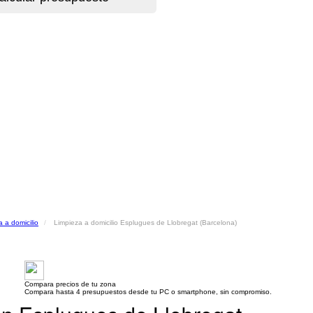
 a domicilio
Limpieza a domicilio Esplugues de Llobregat (Barcelona)
Compara precios de tu zona
Compara hasta 4 presupuestos desde tu PC o smartphone, sin compromiso.