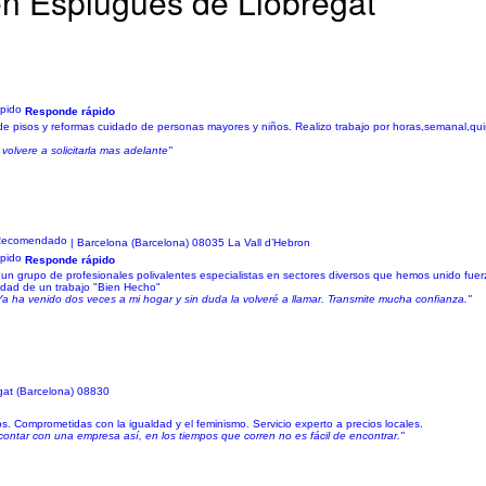
en Esplugues de Llobregat
Responde rápido
 pisos y reformas cuidado de personas mayores y niños. Realizo trabajo por horas,semanal,quinc
volvere a solicitarla mas adelante"
z
| Barcelona (Barcelona) 08035 La Vall d’Hebron
Responde rápido
upo de profesionales polivalentes especialistas en sectores diversos que hemos unido fuerzas
ridad de un trabajo "Bien Hecho"
Ya ha venido dos veces a mi hogar y sin duda la volveré a llamar. Transmite mucha confianza."
gat (Barcelona) 08830
s. Comprometidas con la igualdad y el feminismo. Servicio experto a precios locales.
contar con una empresa así, en los tiempos que corren no es fácil de encontrar."