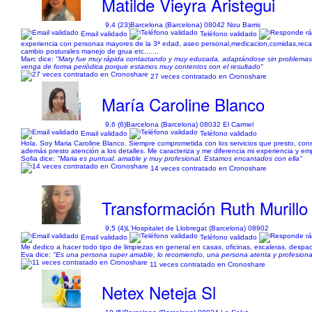
Matilde Vieyra Aristegui
9,4 (23)
Barcelona (Barcelona) 08042 Nou Barris
Email validado
Teléfono validado
experiencia con personas mayores de la 3ª edad, aseo personal,medicacion,comidas,re
cambio posturales manejo de grua etc.......
Marc dice:
"Maty fue muy rápida contactando y muy educada, adaptándose sin problemas a
venga de forma periòdica porque estamos muy contentos con el resultado"
27 veces contratado en Cronoshare
María Caroline Blanco
9,6 (6)
Barcelona (Barcelona) 08032 El Carmel
Email validado
Teléfono validado
Hola. Soy Maria Caroline Blanco. Siempre comprometida con los servicios que presto, con
además presto atención a los detalles. Me caracteriza y me diferencia mi experiencia y empa
Sofia dice:
"Maria es puntual, amable y muy profesional. Estamos encantados con ella"
14 veces contratado en Cronoshare
Transformación Ruth Murillo
9,5 (4)
L'Hospitalet de Llobregat (Barcelona) 08902
Email validado
Teléfono validado
Me dedico a hacer todo tipo de limpiezas en general en casas, oficinas, escaleras, despa
Eva dice:
"Es una persona super amable, lo recomiendo, una persona atenta y profesiona
11 veces contratado en Cronoshare
Netex Neteja Sl