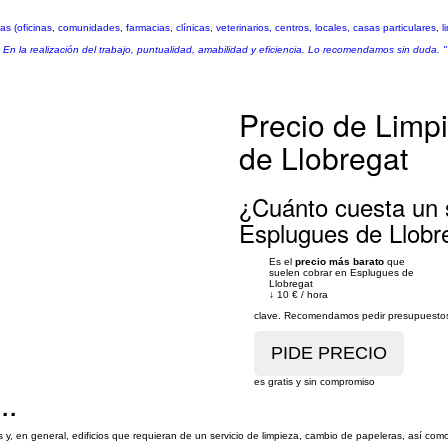
(oficinas, comunidades, farmacias, clínicas, veterinarios, centros, locales, casas particulares, 
o. En la realización del trabajo, puntualidad, amabilidad y eficiencia. Lo recomendamos sin duda. "
Precio de Limp
de Llobregat
¿Cuánto cuesta un s
Esplugues de Llobr
Es el
precio más barato
que
suelen cobrar en Esplugues de
Llobregat
↓
10 €
/
hora
clave. Recomendamos pedir presupuestos 
es gratis y sin compromiso
..
 y, en general, edificios que requieran de un servicio de limpieza, cambio de papeleras, así como