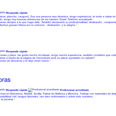
Responde rápido
ieza, plancha, canguro). Soy una persona muy dinamica, tengo experiencia, te invito a visitar mi 
do, tengo muy buenas referencias de los mismos. Email: Telefono actualizado
esta siempre a lo que haga falta. También destacaría su profesionalidad, dedicación , comprom
has gracias Eliana por tu esfuerzo , dedicación, y tu alegría."
Responde rápido
casas y pisos, me gusta mucho mi trabajo, tengo mucha experiencia, también considero que cad
me a través de la página de Cronoshare será un placer ayudarles un saludo!!
horas sin descanso y lo dejo como nuevo."
oras
Responde rápido
Profesional acreditado
ficinas en Barcelona, Madrid, Sevilla, Palma de Mallorca y Menorca. Trabajo con materiales de li
sabilidad civil, riesgos laborales, van bien uniformados y sobre todo nuestros...
 la proxima."