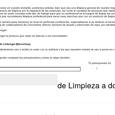
ervicio en nuestro domicilio, podremos solicitar, bien que sea una limpieza general de nuestro ho
servicio de limpieza por la magnitud de las estancias, así como la cantidad de personas que traba
s se suele contratar este tipo de trabajo para que un profesional se encargue de limpiar las zo
as que necesitamos limpieza profesional para sacar esas manchas que con un producto de limpie
de servicio para mantener su local en perfectas condiciones, especialmente si se dedican al sector
ía de colaboradores de Cronoshare ofrecen servicios de lavado y planchado de ropa, por ejemplo
hogar!
scoger la persona que mejor se adecúa a tus necesidades.
de Llobregat (Barcelona)
.
lrededores van a recibir un aviso con tu solicitud y los que muestren interés se van a poner en 
a poder comparar los presupuestos y tomar la mejor decisión.
Tu presupuesto es:
– €
de Limpieza a do