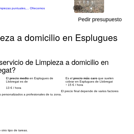
limpiezas puntuales,... Ofrecemos
1/9
Pedir presupuesto
ieza a domicilio en Esplugues
ervicio de Limpieza a domicilio en
egat?
El
precio medio
en Esplugues de
Es el
precio más caro
que suelen
Llobregat es de
cobrar en Esplugues de Llobregat
↑
15 €
/
hora
13 €
/
hora
El precio final depende de varios factores
personalizados a profesionales de tu zona.
 otro tipo de tareas.