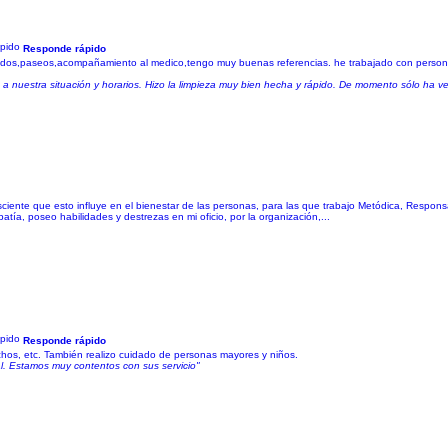
Responde rápido
cados,paseos,acompañamiento al medico,tengo muy buenas referencias. he trabajado con person
 nuestra situación y horarios. Hizo la limpieza muy bien hecha y rápido. De momento sólo ha v
sciente que esto influye en el bienestar de las personas, para las que trabajo Metódica, Respon
tía, poseo habilidades y destrezas en mi oficio, por la organización,...
Responde rápido
chos, etc. También realizo cuidado de personas mayores y niños.
l. Estamos muy contentos con sus servicio"