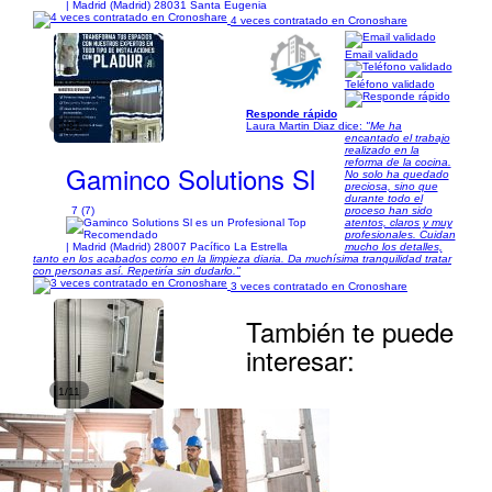
| Madrid (Madrid) 28031 Santa Eugenia
4 veces contratado en Cronoshare
Email validado
Teléfono validado
Responde rápido
1/81
Laura Martin Diaz dice:
"Me ha
encantado el trabajo
realizado en la
reforma de la cocina.
Gaminco Solutions Sl
No solo ha quedado
preciosa, sino que
durante todo el
7 (7)
proceso han sido
atentos, claros y muy
profesionales. Cuidan
| Madrid (Madrid) 28007 Pacífico La Estrella
mucho los detalles,
tanto en los acabados como en la limpieza diaria. Da muchísima tranquilidad tratar
con personas así. Repetiría sin dudarlo."
3 veces contratado en Cronoshare
También te puede
interesar:
1/11