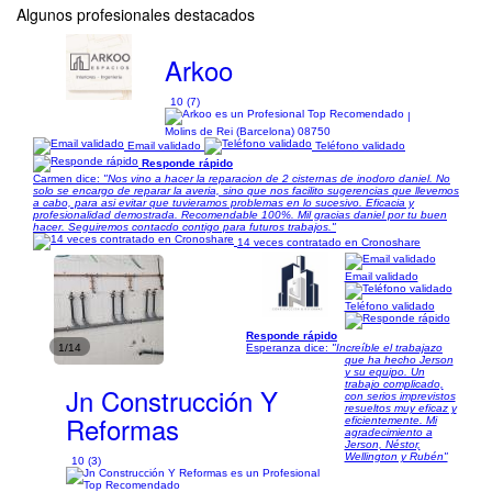
Algunos profesionales destacados
Arkoo
10 (7)
|
Molins de Rei (Barcelona) 08750
Email validado
Teléfono validado
Responde rápido
Carmen dice:
"Nos vino a hacer la reparacion de 2 cisternas de inodoro daniel. No
solo se encargo de reparar la averia, sino que nos facilito sugerencias que llevemos
a cabo, para asi evitar que tuvieramos problemas en lo sucesivo. Eficacia y
profesionalidad demostrada. Recomendable 100%. Mil gracias daniel por tu buen
hacer. Seguiremos contacdo contigo para futuros trabajos."
14 veces contratado en Cronoshare
Email validado
Teléfono validado
Responde rápido
1/14
Esperanza dice:
"Increíble el trabajazo
que ha hecho Jerson
y su equipo. Un
trabajo complicado,
Jn Construcción Y
con serios imprevistos
resueltos muy eficaz y
Reformas
eficientemente. Mi
agradecimiento a
Jerson, Néstor,
Wellington y Rubén"
10 (3)