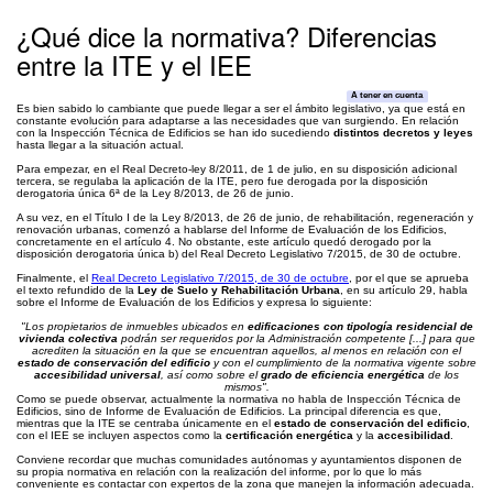
¿Qué dice la normativa? Diferencias
entre la ITE y el IEE
A tener en cuenta
Es bien sabido lo cambiante que puede llegar a ser el ámbito legislativo, ya que está en
constante evolución para adaptarse a las necesidades que van surgiendo. En relación
con la Inspección Técnica de Edificios se han ido sucediendo
distintos decretos y leyes
hasta llegar a la situación actual.
Para empezar, en el Real Decreto-ley 8/2011, de 1 de julio, en su disposición adicional
tercera, se regulaba la aplicación de la ITE, pero fue derogada por la disposición
derogatoria única 6ª de la Ley 8/2013, de 26 de junio.
A su vez, en el Título I de la Ley 8/2013, de 26 de junio, de rehabilitación, regeneración y
renovación urbanas, comenzó a hablarse del Informe de Evaluación de los Edificios,
concretamente en el artículo 4. No obstante, este artículo quedó derogado por la
disposición derogatoria única b) del Real Decreto Legislativo 7/2015, de 30 de octubre.
Finalmente, el
Real Decreto Legislativo 7/2015, de 30 de octubre
, por el que se aprueba
el texto refundido de la
Ley de Suelo y Rehabilitación Urbana
, en su artículo 29, habla
sobre el Informe de Evaluación de los Edificios y expresa lo siguiente:
"Los propietarios de inmuebles ubicados en
edificaciones con tipología residencial de
vivienda colectiva
podrán ser requeridos por la Administración competente [...] para que
acrediten la situación en la que se encuentran aquellos, al menos en relación con el
estado de conservación del edificio
y con el cumplimiento de la normativa vigente sobre
accesibilidad universal
, así como sobre el
grado de eficiencia energética
de los
mismos".
Como se puede observar, actualmente la normativa no habla de Inspección Técnica de
Edificios, sino de Informe de Evaluación de Edificios. La principal diferencia es que,
mientras que la ITE se centraba únicamente en el
estado de conservación del edificio
,
con el IEE se incluyen aspectos como la
certificación energética
y la
accesibilidad
.
Conviene recordar que muchas comunidades autónomas y ayuntamientos disponen de
su propia normativa en relación con la realización del informe, por lo que lo más
conveniente es contactar con expertos de la zona que manejen la información adecuada.