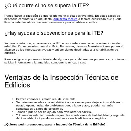
¿Qué ocurre si no se supera la ITE?
Puede darse la situación de que el informe final sea desfavorable. En estos casos es
necesario contratar a un arquitecto,
arquitecto técnico
o técnico cualificado que pueda
llevar a cabo las obras que sean necesarias para rehabilitar el edificio.
¿Hay ayudas o subvenciones para la ITE?
Ya hemos visto que, en ocasiones, la ITE va asociada a una serie de actuaciones de
rehabilitación necesarias para el edificio. Por suerte, diversas Administraciones ponen al
alcance de los interesados ayudas y subvenciones destinadas a la rehabilitación de
edificios.
Para averiguar si podemos disfrutar de alguna ayuda, deberemos ponernos en contacto o
solicitar información a la autoridad competente en cada caso.
Ventajas de la Inspección Técnica de
Edificios
Permite conocer el estado real del inmueble.
Se detectan las obras de rehabilitación necesarias para dejar el inmueble en un
estado óptimo, evitando problemas que, a largo plazo, podrían ser más
complicados y caros de solucionar.
También puede ser de ayuda para revalorizar el edificio.
Y lo más importante: permite mejorar las condiciones de habitabilidad y seguridad
del inmueble, incluyendo en muchos casos la eficiencia energética.
¿Quieres pedir presupuesto para la Inspección Técnica de tu Edificio?