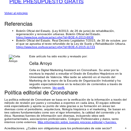
PIDE PRESUPUESTO GRATIS
Volver al principio
Referencias
Boletín Oficial del Estado. (Ley 8/2013, de 26 de junio) de rehabilitación,
regeneración y renovación urbanas. Boletín Oficial del Estado.
https://www.boe.es/buscar/act.php?id=BOE-A-2013-6938
Boletín Oficial del Estado. Real Decreto Legislativo 7/2015, de 30 de octubre, por
el que se aprueba el texto refundido de la Ley de Suelo y Rehabilitación Urbana.
https://www.boe.es/buscar/act.php?id=BOE-A-2015-11723
Este artículo ha sido escrito y revisado por:
Celia Arroyo
Celia es Digital Marketing Assistant en Cronoshare. Su amor por la
escritura la impulsó a estudiar el Grado de Estudios Hispánicos en la
Universidad de Valencia. Más tarde se adentró en el mundo del
Marketing de la mano de la Escuela de Organización Industrial y ha
seguido especializándose en la redacción de contenidos a través de
múltiples cursos.
Ver perfil.
Política editorial de Cronoshare
La política editorial de Cronoshare se basa en la verificación de la información a través del
método de revisión por pares y consultas a expertos en cada área. El equipo editorial
está especializado y aporta su punto de vista gracias a su formación en áreas tan
diversas como el periodismo, arquitectura, filología hispánica o el marketing. Se basan en
tres valores fundamentales como son el rigor informativo, la calidad del contenido y la
ética. Nuestras fuentes de información son diversas, incluyendo sitios web
gubernamentales, asociaciones profesionales, Colegios Profesionales y datos, tanto
internos como externos.
Más información sobre nuestro proceso editorial y fuentes.
Acreditaciones. ¿Cuáles son obligatorias para los profesionales de este sector?
+