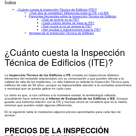
Índice
¿Cuánto cuesta la Inspección Técnica de Edificios (ITE)?
¿Qué dice la normativa? Diferencias entre la ITE y el IEE
Preguntas frecuentes sobre la Inspección Técnica de Edificios
¿Qué se incluye en la ITE?
¿Cada cuánto tiempo se pasa la ITE?
¿Qué ocurre si no se supera la ITE?
¿Hay ayudas o subvenciones para la ITE?
Ventajas de la Inspección Técnica de Edificios
¿Cuánto cuesta la Inspección
Técnica de Edificios (ITE)?
La
Inspección Técnica de los Edificios o ITE
consiste en inspeccionar distintos
elementos del inmueble relacionados con su conservación y que pueden afectar a la
calidad de vida de los residentes. Lo más habitual es solicitar la Inspección Técnica para
edificios de más de 50 años, aunque es imprescindible atender a la normativa autonómica
o municipal que se pueda aplicar en cada caso.
Lo cierto es que, si nos ceñimos a la normativa estatal, la terminología utilizada
actualmente hace referencia al
Informe de Evaluación de los Edificios o IEE
. Aunque
guarda una estrecha relación con la ITE y muchas veces se considera que es lo mismo,
veremos que pueden existir algunas diferencias.
En la siguiente tabla te mostramos algunos precios aproximados para cada tipo de
servicio:
PRECIOS DE LA INSPECCIÓN