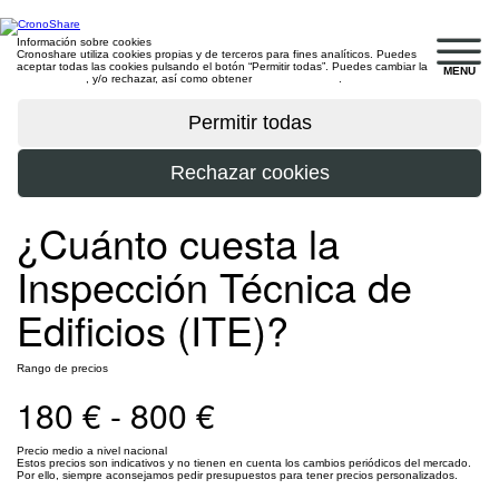
Información sobre cookies
Cronoshare utiliza cookies propias y de terceros para fines analíticos. Puedes
aceptar todas las cookies pulsando el botón “Permitir todas”. Puedes cambiar la
MENU
configuración
, y/o rechazar, así como obtener
más información
.
¿Cuánto cuesta la
Inspección Técnica de
Edificios (ITE)?
Rango de precios
180 € - 800 €
Precio medio a nivel nacional
Estos precios son indicativos y no tienen en cuenta los cambios periódicos del mercado.
Por ello, siempre aconsejamos pedir presupuestos para tener precios personalizados.