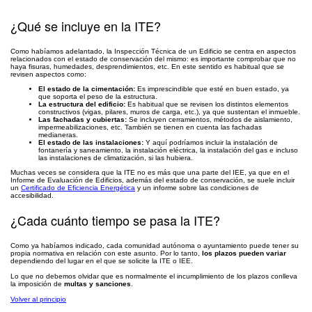
¿Qué se incluye en la ITE?
Como habíamos adelantado, la Inspección Técnica de un Edificio se centra en aspectos
relacionados con el estado de conservación del mismo: es importante comprobar que no
haya fisuras, humedades, desprendimientos, etc. En este sentido es habitual que se
revisen aspectos como:
El estado de la cimentación:
Es imprescindible que esté en buen estado, ya
que soporta el peso de la estructura.
La estructura del edificio:
Es habitual que se revisen los distintos elementos
constructivos (vigas, pilares, muros de carga, etc.), ya que sustentan el inmueble.
Las fachadas y cubiertas:
Se incluyen cerramientos, métodos de aislamiento,
impermeabilizaciones, etc. También se tienen en cuenta las fachadas
medianeras.
El estado de las instalaciones:
Y aquí podríamos incluir la instalación de
fontanería y saneamiento, la instalación eléctrica, la instalación del gas e incluso
las instalaciones de climatización, si las hubiera.
Muchas veces se considera que la ITE no es más que una parte del IEE, ya que en el
Informe de Evaluación de Edificios, además del estado de conservación, se suele incluir
un
Certificado de Eficiencia Energética
y un informe sobre las condiciones de
accesibilidad.
¿Cada cuánto tiempo se pasa la ITE?
Como ya habíamos indicado, cada comunidad autónoma o ayuntamiento puede tener su
propia normativa en relación con este asunto. Por lo tanto,
los plazos pueden variar
dependiendo del lugar en el que se solicite la ITE o IEE.
Lo que no debemos olvidar que es normalmente el incumplimiento de los plazos conlleva
la imposición de
multas y sanciones
.
Volver al principio