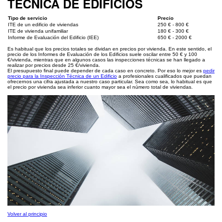
TÉCNICA DE EDIFICIOS
Tipo de servicio
Precio
ITE de un edificio de viviendas
250 € - 800 €
ITE de vivienda unifamiliar
180 € - 300 €
Informe de Evaluación del Edificio (IEE)
650 € - 2000 €
Es habitual que los precios totales se dividan en precios por vivienda. En este sentido, el
precio de los Informes de Evaluación de los Edificios suele oscilar entre 50 € y 100
€/vivienda, mientras que en algunos casos las inspecciones técnicas se han llegado a
realizar por precios desde 25 €/vivienda.
El presupuesto final puede depender de cada caso en concreto. Por eso lo mejor es
pedir
precio para la Inspección Técnica de un Edificio
a profesionales cualificados que puedan
ofrecernos una cifra ajustada a nuestro caso particular. Sea como sea, lo habitual es que
el precio por vivienda sea inferior cuanto mayor sea el número total de viviendas.
Volver al principio