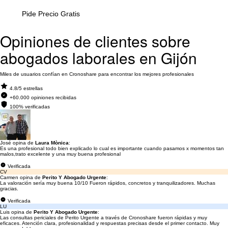
Pide Precio Gratis
Opiniones de clientes sobre
abogados laborales en Gijón
Miles de usuarios confían en Cronoshare para encontrar los mejores profesionales
4.8/5 estrellas
+60.000 opiniones recibidas
100% verificadas
José opina de
Laura Mònica
:
Es una profesional todo bien explicado lo cual es importante cuando pasamos x momentos tan
malos,trato excelente y una muy buena profesional
Verificada
CV
Carmen opina de
Perito Y Abogado Urgente
:
La valoración sería muy buena 10/10 Fueron rápidos, concretos y tranquilizadores. Muchas
gracias.
Verificada
LU
Luis opina de
Perito Y Abogado Urgente
:
Las consultas periciales de Perito Urgente a través de Cronoshare fueron rápidas y muy
eficaces. Atención clara, profesionalidad y respuestas precisas desde el primer contacto. Muy