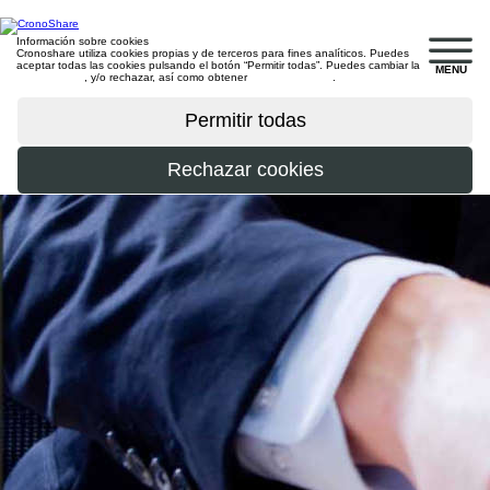
Información sobre cookies
Cronoshare utiliza cookies propias y de terceros para fines analíticos. Puedes
aceptar todas las cookies pulsando el botón “Permitir todas”. Puedes cambiar la
MENU
configuración
, y/o rechazar, así como obtener
más información
.