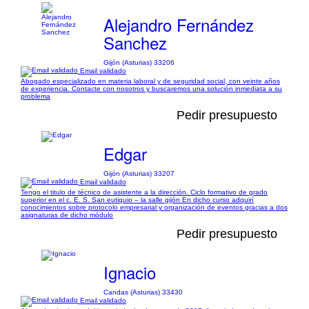
Alejandro Fernández
Sanchez
Gijón (Asturias) 33206
Email validado
Abogado especializado en materia laboral y de seguridad social, con veinte años
de experiencia. Contacte con nosotros y buscaremos una solución inmediata a su
problema
Pedir presupuesto
Edgar
Gijón (Asturias) 33207
Email validado
Tengo el titulo de técnico de asistente a la dirección. Ciclo formativo de grado
superior en el c. E. S. San eutiquio – la salle gijón En dicho curso adquirí
conocimientos sobre protocolo empresarial y organización de eventos gracias a dos
asignaturas de dicho módulo
Pedir presupuesto
Ignacio
Candas (Asturias) 33430
Email validado