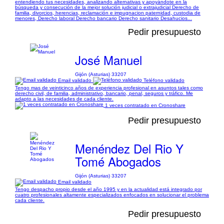
entendiendo tus necesidades, analizando alternativas y apoyándote en la
búsqueda y consecución de la mejor solución judicial o extrajudicial Derecho de
familia, divorcios, herencias, reclamación e impugnacion paternidad, custodia de
menores, Derecho laboral Derecho bancario Derecho sanitario Desahucios...
Pedir presupuesto
José Manuel
Gijón (Asturias) 33207
Email validado
Teléfono validado
Tengo mas de veinticinco años de experiencia profesional en asuntos tales como
derecho civil, de familia, administrativo, bancario, penal, seguros y tráfico. Me
adapto a las necesidades de cada cliente.
1 veces contratado en Cronoshare
Pedir presupuesto
Menéndez Del Rio Y
Tomé Abogados
Gijón (Asturias) 33207
Email validado
Tengo despacho propio desde el año 1995 y en la actualidad está integrado por
cuatro profesionales altamente especializados enfocados en solucionar el problema
cada cliente.
Pedir presupuesto