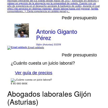
Abogado ejerciente del ica oviedo desde marzo de 2017; licenciado en derecho y
máster en ejercicio de la abogacía por la universidad de oviedo. Cuento con un
año de experiencia en el despacho azcárate & barbajero de avilés, durante el cual
ofrecí mis servicios en distintas materias, desde laboral hasta civil (general, familia,
consumidores...). Cierta experiencia en ámbito penal y...
Pedir presupuesto
Antonio Giganto
Pérez
Gijón (Asturias) 33209
Email validado
Pedir presupuesto
¿Cuánto cuesta un juicio laboral?
Ver guía de precios
€
€€
€€€
€€€€
Abogados laborales Gijón
(Asturias)