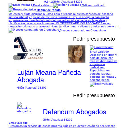
9,3 (1)
Gijón (Asturias) 33201
Email validado
Teléfono validado
Responde rápido
Me es muy grato dirigirme a usted para ofrecerle nuestros servicios de asesoría
jurídico laboral y gestión de recursos humanos. Soy un abogado con amplia
experiencia en derecho laboral y seguridad social así como en la gestión y
planificación de recursos humanos. GUTIÉRREZ ABEJÓN ABOGADOS es un
despacho orientado al asesoramiento jurídico tanto a clientes particulares como a...
5 veces contratado en Cronoshare
Pedir presupuesto
Email validado
Despacho en gijón y
1/2
pola de siero, con
más de diez años de
experiencia
profesional.
Luján Meana Pañeda
Especialista en
derecho laboral,
Abogada
derecho de familia y
derecho penal.
Gijón (Asturias) 33205
Pedir presupuesto
Defendum Abogados
Gijón (Asturias) 33206
Email validado
Prestamos un servicio de asesoramiento jurídico en diferentes áreas del derecho