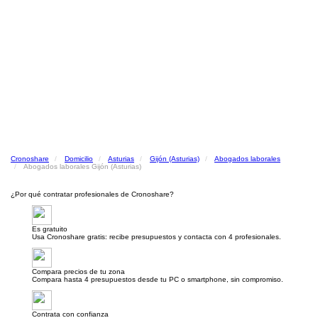
Cronoshare
Domicilio
Asturias
Gijón (Asturias)
Abogados laborales
Abogados laborales Gijón (Asturias)
¿Por qué contratar profesionales de Cronoshare?
Es gratuito
Usa Cronoshare gratis: recibe presupuestos y contacta con 4 profesionales.
Compara precios de tu zona
Compara hasta 4 presupuestos desde tu PC o smartphone, sin compromiso.
Contrata con confianza