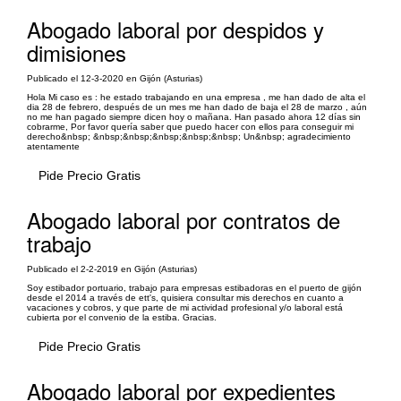
Abogado laboral por despidos y
dimisiones
Publicado el 12-3-2020 en Gijón (Asturias)
Hola Mi caso es : he estado trabajando en una empresa , me han dado de alta el
dia 28 de febrero, después de un mes me han dado de baja el 28 de marzo , aún
no me han pagado siempre dicen hoy o mañana. Han pasado ahora 12 días sin
cobrarme, Por favor quería saber que puedo hacer con ellos para conseguir mi
derecho&nbsp; &nbsp;&nbsp;&nbsp;&nbsp;&nbsp; Un&nbsp; agradecimiento
atentamente
Pide Precio Gratis
Abogado laboral por contratos de
trabajo
Publicado el 2-2-2019 en Gijón (Asturias)
Soy estibador portuario, trabajo para empresas estibadoras en el puerto de gijón
desde el 2014 a través de ett's, quisiera consultar mis derechos en cuanto a
vacaciones y cobros, y que parte de mi actividad profesional y/o laboral está
cubierta por el convenio de la estiba. Gracias.
Pide Precio Gratis
Abogado laboral por expedientes