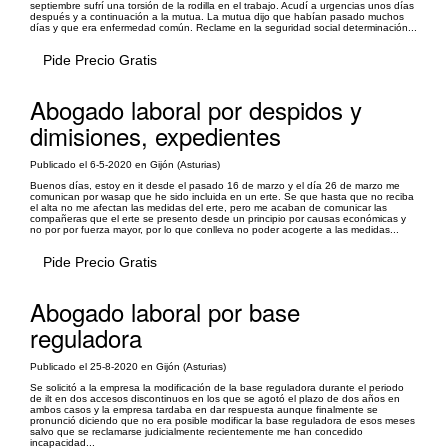
septiembre sufrí una torsión de la rodilla en el trabajo. Acudí a urgencias unos días
después y a continuación a la mutua. La mutua dijo que habían pasado muchos
días y que era enfermedad común. Reclame en la seguridad social determinación...
Pide Precio Gratis
Abogado laboral por despidos y
dimisiones, expedientes
Publicado el 6-5-2020 en Gijón (Asturias)
Buenos días, estoy en it desde el pasado 16 de marzo y el día 26 de marzo me
comunican por wasap que he sido incluida en un erte. Se que hasta que no reciba
el alta no me afectan las medidas del erte, pero me acaban de comunicar las
compañeras que el erte se presento desde un principio por causas económicas y
no por por fuerza mayor, por lo que conlleva no poder acogerte a las medidas...
Pide Precio Gratis
Abogado laboral por base
reguladora
Publicado el 25-8-2020 en Gijón (Asturias)
Se solicitó a la empresa la modificación de la base reguladora durante el periodo
de ilt en dos accesos discontinuos en los que se agotó el plazo de dos años en
ambos casos y la empresa tardaba en dar respuesta aunque finalmente se
pronunció diciendo que no era posible modificar la base reguladora de esos meses
salvo que se reclamarse judicialmente recientemente me han concedido
incapacidad...