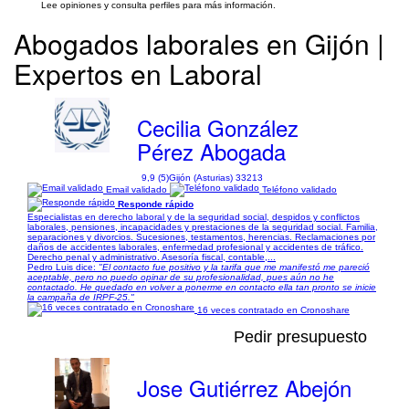
Lee opiniones y consulta perfiles para más información.
Abogados laborales en Gijón |
Expertos en Laboral
Cecilia González
Pérez Abogada
9,9 (5)
Gijón (Asturias) 33213
Email validado
Teléfono validado
Responde rápido
Especialistas en derecho laboral y de la seguridad social, despidos y conflictos
laborales, pensiones, incapacidades y prestaciones de la seguridad social. Familia,
separaciones y divorcios. Sucesiones, testamentos, herencias. Reclamaciones por
daños de accidentes laborales, enfermedad profesional y accidentes de tráfico.
Derecho penal y administrativo. Asesoría fiscal, contable,...
Pedro Luis dice:
"El contacto fue positivo y la tarifa que me manifestó me pareció
aceptable, pero no puedo opinar de su profesionalidad, pues aún no he
contactado. He quedado en volver a ponerme en contacto ella tan pronto se inicie
la campaña de IRPF-25."
16 veces contratado en Cronoshare
Pedir presupuesto
Jose Gutiérrez Abejón