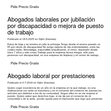
Pide Precio Gratis
Abogados laborales por jubilación
por discapacidad o mejora de puesto
de trabajo
Publicado el 19-5-2025 en Gijón (Asturias)
Estoy de baja y se termina en julio la prórroga Tengo desde el verano pasado un
65 por ciento de discapacidad No tengo mejoría de mis enfermedades, entre las
cuales están, fibromialgia, espondilitis anquilosante, el chron, depresión desde
hace 7 años y más cosas Trabajo para la empresa lacera integra, sólo para
personas con discapacidad, es una empresa de limpieza y mí centro de trabajo...
Pide Precio Gratis
Abogado laboral por prestaciones
Publicado el 4-7-2018 en Gijón (Asturias)
Quiero coger excedencia de un año en la empresa en la que trabajo, es una
multinacional con sede en barcelona y en el convenio del comercio de asturias los
artículos son distintos a los de su comunidad. Segun ellos no se me respeta el
puesto. Quiero saber que derechos tngo, si me rijo por el convenio de mi
comunidad o de la sede, yncsito ayuda para el manuscrito que tngo que presentar
Pide Precio Gratis