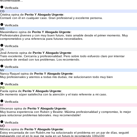
recomendable...
Verificada
CG
Cristina opina de
Perito Y Abogado Urgente
:
Contaré con él en cualquier caso. Gran profesional y excelente persona.
Verificada
MS
Massimiliano opina de
Perito Y Abogado Urgente
:
Profesionales jóvenes y con muy buen futuro, trato amable desde el primer momento. Muy
comprometidos y una referencia para futuras necesidades.
Verificada
JA
José Antonio opina de
Perito Y Abogado Urgente
:
Trato excelente. Cercanía y profesionalidad. Pero sobre todo esfuerzo claro por intentar
ayudarte de verdad con tus problemas. Los recomiendo.
Verificada
NV
Nancy Raquel opina de
Perito Y Abogado Urgente
:
Muy profesionales y atentos a todas mis dudas, me solucionaron todo muy bien
Verificada
PG
Paola opina de
Perito Y Abogado Urgente
:
De momento súper satisfecha con la atención y el trato referente a mi caso.
Verificada
VI
Vincenzo opina de
Perito Y Abogado Urgente
:
Muy buena experiencia con Ruben y Beatriz. Máxima profesionalidad y compromiso, lo mejor
para solucionar problemas laborales. muy recomendable!
Verificada
MÓ
Mónica opina de
Perito Y Abogado Urgente
:
Estoy encantada de con Rubén,me ha solucionado el problema en un par de días, seguiré
trabajando con el en lo que me surja en un futuro,lo recomiendo 100x100