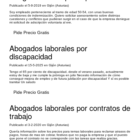
Publicado el 5-9-2019 en Gijón (Asturias)
Soy empleado perteneciente al tramo de edad 50-54, con unas buenas
condiciones de indemnización. Quiero solicitar asesoramiento sobre distintas
cuestiones y conflictos que pudieran surgir en el caso de que la empresa deniegue
mi solicitud de adscripción voluntaria al ere.
Pide Precio Gratis
Abogados laborales por
discapacidad
Publicado el 15-5-2025 en Gijón (Asturias)
Tengo el 65 por ciento de discapacidad, desde el verano pasado, actualmente
estoy de baja y me cumple la prórroga en julio Necesito información de cómo
conseguir mejora de empleo y de futura jubilación por discapacidad Y sí es posible
tramitar Un saludo
Pide Precio Gratis
Abogados laborales por contratos de
trabajo
Publicado el 3-2-2020 en Gijón (Asturias)
Quería información sobre los precios para temas laborales para reclamar atrasos de
pagos, horas de mas sin cobrar, festivos que no paga la empresa y que el puesto
que pone el contrato no se corresponde con las tareas que realiza gracias.