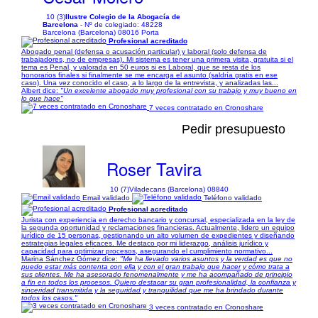
10 (3)
Ilustre Colegio de la Abogacía de
Barcelona
- Nº de colegiado: 48228
Barcelona (Barcelona) 08016 Porta
Profesional acreditado
Abogado penal (defensa o acusación particular) y laboral (solo defensa de
trabajadores, no de empresas). Mi sistema es tener una primera visita, gratuita si el
tema es Penal, y valorada en 50 euros si es Laboral, que se resta de los
honorarios finales si finalmente se me encarga el asunto (saldría gratis en ese
caso). Una vez conocido el caso, a lo largo de la entrevista, y analizadas las...
Albert dice:
"Un excelente abogado muy profesional con su trabajo y muy bueno en
lo que hace"
7 veces contratado en Cronoshare
Pedir presupuesto
Roser Tavira
10 (7)
Viladecans (Barcelona) 08840
Email validado
Teléfono validado
Profesional acreditado
Jurista con experiencia en derecho bancario y concursal, especializada en la ley de
la segunda oportunidad y reclamaciones financieras. Actualmente, lidero un equipo
jurídico de 15 personas, gestionando un alto volumen de expedientes y diseñando
estrategias legales eficaces. Me destaco por mi liderazgo, análisis jurídico y
capacidad para optimizar procesos, asegurando el cumplimiento normativo...
Marina Sánchez Gómez dice:
"Me ha llevado varios asuntos y la verdad es que no
puedo estar más contenta con ella y con el gran trabajo que hacer y cómo trata a
sus clientes. Me ha asesorado fenomenalmente y me ha acompañado de principio
a fin en todos los procesos. Quiero destacar su gran profesionalidad, la confianza y
sinceridad transmitida y la seguridad y tranquilidad que me ha brindado durante
todos los casos."
3 veces contratado en Cronoshare