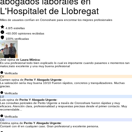
abogados laborales en
L'Hospitalet de Llobregat
Miles de usuarios confían en Cronoshare para encontrar los mejores profesionales
4.8/5 estrellas
+60.000 opiniones recibidas
100% verificadas
José opina de
Laura Mònica
:
Es una profesional todo bien explicado lo cual es importante cuando pasamos x momentos tan
malos,trato excelente y una muy buena profesional
Verificada
CV
Carmen opina de
Perito Y Abogado Urgente
:
La valoración sería muy buena 10/10 Fueron rápidos, concretos y tranquilizadores. Muchas
gracias.
Verificada
LU
Luis opina de
Perito Y Abogado Urgente
:
Las consultas periciales de Perito Urgente a través de Cronoshare fueron rápidas y muy
eficaces. Atención clara, profesionalidad y respuestas precisas desde el primer contacto. Muy
recomendable...
Verificada
CG
Cristina opina de
Perito Y Abogado Urgente
:
Contaré con él en cualquier caso. Gran profesional y excelente persona.