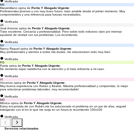
Verificada
MS
Massimiliano opina de
Perito Y Abogado Urgente
:
Profesionales jóvenes y con muy buen futuro, trato amable desde el primer momento. Muy
comprometidos y una referencia para futuras necesidades.
Verificada
JA
José Antonio opina de
Perito Y Abogado Urgente
:
Trato excelente. Cercanía y profesionalidad. Pero sobre todo esfuerzo claro por intentar
ayudarte de verdad con tus problemas. Los recomiendo.
Verificada
NV
Nancy Raquel opina de
Perito Y Abogado Urgente
:
Muy profesionales y atentos a todas mis dudas, me solucionaron todo muy bien
Verificada
PG
Paola opina de
Perito Y Abogado Urgente
:
De momento súper satisfecha con la atención y el trato referente a mi caso.
Verificada
VI
Vincenzo opina de
Perito Y Abogado Urgente
:
Muy buena experiencia con Ruben y Beatriz. Máxima profesionalidad y compromiso, lo mejor
para solucionar problemas laborales. muy recomendable!
Verificada
MÓ
Mónica opina de
Perito Y Abogado Urgente
:
Estoy encantada de con Rubén,me ha solucionado el problema en un par de días, seguiré
trabajando con el en lo que me surja en un futuro,lo recomiendo 100x100
Verificada
Servicios relacionados