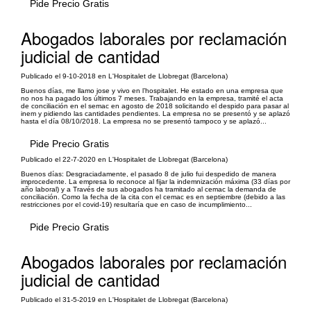
Pide Precio Gratis
Abogados laborales por reclamación
judicial de cantidad
Publicado el 9-10-2018 en L'Hospitalet de Llobregat (Barcelona)
Buenos días, me llamo jose y vivo en l’hospitalet. He estado en una empresa que
no nos ha pagado los últimos 7 meses. Trabajando en la empresa, tramité el acta
de conciliación en el semac en agosto de 2018 solicitando el despido para pasar al
inem y pidiendo las cantidades pendientes. La empresa no se presentó y se aplazó
hasta el día 08/10/2018. La empresa no se presentó tampoco y se aplazó...
Pide Precio Gratis
Publicado el 22-7-2020 en L'Hospitalet de Llobregat (Barcelona)
Buenos días: Desgraciadamente, el pasado 8 de julio fui despedido de manera
improcedente. La empresa lo reconoce al fijar la indemnización máxima (33 días por
año laboral) y a Través de sus abogados ha tramitado al cemac la demanda de
conciliación. Como la fecha de la cita con el cemac es en septiembre (debido a las
restricciones por el covid-19) resultaría que en caso de incumplimiento...
Pide Precio Gratis
Abogados laborales por reclamación
judicial de cantidad
Publicado el 31-5-2019 en L'Hospitalet de Llobregat (Barcelona)