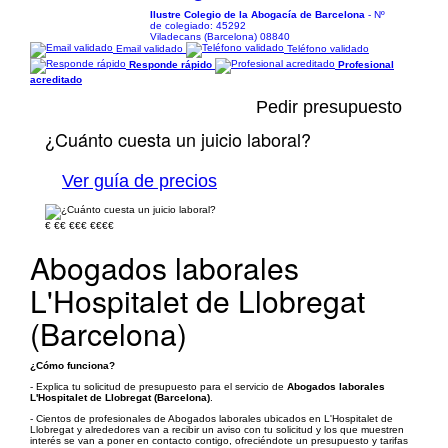
Ilustre Colegio de la Abogacía de Barcelona
- Nº
de colegiado: 45292
Viladecans (Barcelona) 08840
Email validado
Teléfono validado
Responde rápido
Profesional
acreditado
Pedir presupuesto
¿Cuánto cuesta un juicio laboral?
Ver guía de precios
€
€€
€€€
€€€€
Abogados laborales
L'Hospitalet de Llobregat
(Barcelona)
¿Cómo funciona?
- Explica tu solicitud de presupuesto para el servicio de
Abogados laborales
L'Hospitalet de Llobregat (Barcelona)
.
- Cientos de profesionales de Abogados laborales ubicados en L'Hospitalet de
Llobregat y alrededores van a recibir un aviso con tu solicitud y los que muestren
interés se van a poner en contacto contigo, ofreciéndote un presupuesto y tarifas