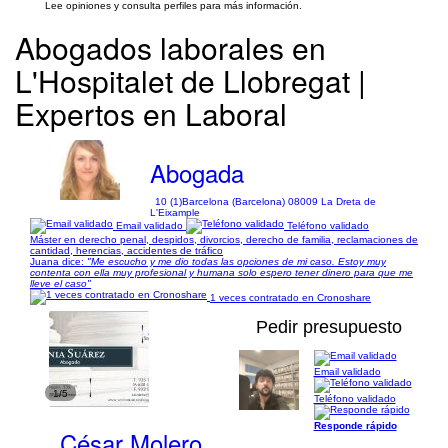
Lee opiniones y consulta perfiles para más información.
Abogados laborales en
L'Hospitalet de Llobregat |
Expertos en Laboral
Abogada
10 (1)
Barcelona (Barcelona) 08009 La Dreta de
L'Eixample
Email validado
Teléfono validado
Máster en derecho penal, despidos, divorcios, derecho de familia, reclamaciones de
cantidad, herencias, accidentes de tráfico
Juana dice:
"Me escucho y me dio todas las opciones de mi caso. Estoy muy
contenta con ella muy profesional y humana solo espero tener dinero para que me
lleve el caso"
1 veces contratado en Cronoshare
Pedir presupuesto
Email validado
1/5
Teléfono validado
Responde rápido
César Molero