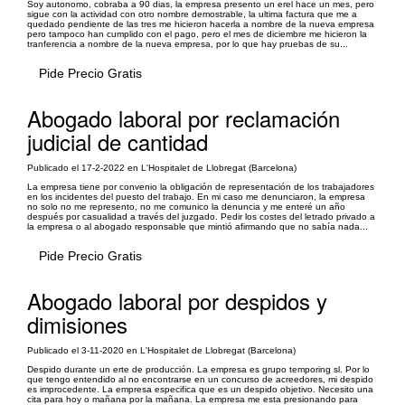
Soy autonomo, cobraba a 90 dias, la empresa presento un erel hace un mes, pero
sigue con la actividad con otro nombre demostrable, la ultima factura que me a
quedado pendiente de las tres me hicieron hacerla a nombre de la nueva empresa
pero tampoco han cumplido con el pago, pero el mes de diciembre me hicieron la
tranferencia a nombre de la nueva empresa, por lo que hay pruebas de su...
Pide Precio Gratis
Abogado laboral por reclamación
judicial de cantidad
Publicado el 17-2-2022 en L'Hospitalet de Llobregat (Barcelona)
La empresa tiene por convenio la obligación de representación de los trabajadores
en los incidentes del puesto del trabajo. En mi caso me denunciaron, la empresa
no solo no me represento, no me comunico la denuncia y me enteré un año
después por casualidad a través del juzgado. Pedir los costes del letrado privado a
la empresa o al abogado responsable que mintió afirmando que no sabía nada...
Pide Precio Gratis
Abogado laboral por despidos y
dimisiones
Publicado el 3-11-2020 en L'Hospitalet de Llobregat (Barcelona)
Despido durante un erte de producción. La empresa es grupo temporing sl. Por lo
que tengo entendido al no encontrarse en un concurso de acreedores, mi despido
es improcedente. La empresa especifica que es un despido objetivo. Necesito una
cita para hoy o mañana por la mañana. La empresa me esta presionando para