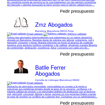
de correduría propia de seguros en la cual trabajamos con las mejores compañías
del mercado y siempre buscando la mejor opción para el cliente calidad-precio....
Pedir presupuesto
Zmz Abogados
Barcelona (Barcelona) 08016 Porta
Email validado
Teléfono validado
Somos tres abogados independientes que trabajamos en un mismo despacho,
ubicado en Barcelona. Nuestras áreas de práctica son laboral, extranjería, civil y
mercantil, consumo y penal. Nuestra intención es poner al alcance de cualquier
persona unos servicios jurídicos completos y de calidad, siguiendo nuestra filosofía
de compromiso, dedicación, excelencia, ética y cercanía con cada uno de...
Pedir presupuesto
Batlle Ferrer
Abogados
Cornella de Llobregat (Barcelona) 08940
Email validado
Despacho de abogados generalista, especialistas en ayudar a la gente a
solucionar sus problemas legales desde la base de la cercanía, confianza y la
máxima calidad de servicio. Los principales ámbitos de dedicación son el derecho
civil, mercantil, concursal, laboral y penal, aunque no nos ponemos límites cuando
se trata de resolver un conflicto de cualquier tipo. Contamos con un administrador...
Pedir presupuesto