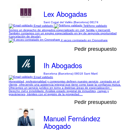
Lex Abogadas
Sant Cugat del Vallès (Barcelona) 08174
Email validado
Teléfono validado
Somos un despacho de abogados especializado en civil, familia y mercantil.
También contamos con un equipo especializado en ley de segunda oportunidad
(cancelación de deuda).
4 veces contratado en Cronoshare
Pedir presupuesto
Ih Abogados
Barcelona (Barcelona) 08018 Sant Martí
Email validado
Honestidad, profesionalidad y compromiso definen nuestro servicio, centrado en el
cliente, ofreciendo una asistencia integral que tiene como base la confianza mutua.
Ofrecemos un servicio jurídico en torno a distintas áreas de especialización: -
Derecho civil e inmobiliario: Análisis estado registral de inmuebles, cargas y
gravámenes, trámites con el registro de la propiedad....
Pedir presupuesto
Manuel Fernández
Abogado