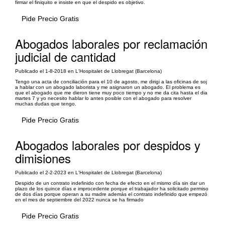
firmar el finiquito e insiste en que el despido es objetivo.
Pide Precio Gratis
Abogados laborales por reclamación
judicial de cantidad
Publicado el 1-8-2018 en L'Hospitalet de Llobregat (Barcelona)
Tengo una acta de conciliación para el 10 de agosto, me dirigi a las oficinas de soj
a hablar con un abogado laborista y me asignaron un abogado. El problema es
que el abogado que me dieron tiene muy poco tiempo y no me da cita hasta el dia
martes 7 y yo necesito hablar lo antes posible con el abogado para resolver
muchas dudas que tengo.
Pide Precio Gratis
Abogados laborales por despidos y
dimisiones
Publicado el 2-2-2023 en L'Hospitalet de Llobregat (Barcelona)
Despido de un contrato indefinido con fecha de efecto en el mismo día sin dar un
plazo de los quince días e improcedente porque el trabajador ha solicitado permiso
de dos días porque operan a su madre además el contrato indefinido que empezó
en el mes de septiembre del 2022 nunca se ha firmado
Pide Precio Gratis