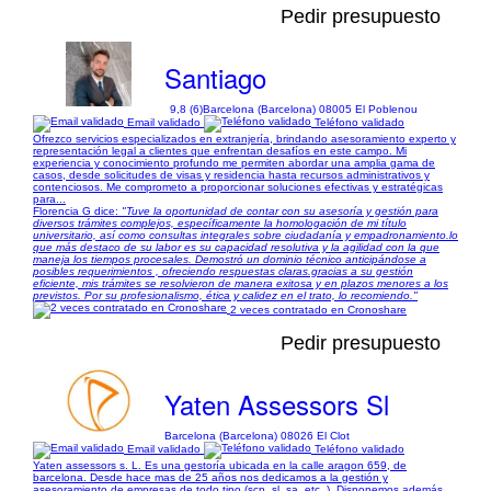
Pedir presupuesto
Santiago
9,8 (6)
Barcelona (Barcelona) 08005 El Poblenou
Email validado
Teléfono validado
Ofrezco servicios especializados en extranjería, brindando asesoramiento experto y
representación legal a clientes que enfrentan desafíos en este campo. Mi
experiencia y conocimiento profundo me permiten abordar una amplia gama de
casos, desde solicitudes de visas y residencia hasta recursos administrativos y
contenciosos. Me comprometo a proporcionar soluciones efectivas y estratégicas
para...
Florencia G dice:
"Tuve la oportunidad de contar con su asesoría y gestión para
diversos trámites complejos, específicamente la homologación de mi título
universitario, así como consultas integrales sobre ciudadanía y empadronamiento. ​lo
que más destaco de su labor es su capacidad resolutiva y la agilidad con la que
maneja los tiempos procesales. Demostró un dominio técnico anticipándose a
posibles requerimientos , ofreciendo respuestas claras. ​gracias a su gestión
eficiente, mis trámites se resolvieron de manera exitosa y en plazos menores a los
previstos. Por su profesionalismo, ética y calidez en el trato, lo recomiendo."
2 veces contratado en Cronoshare
Pedir presupuesto
Yaten Assessors Sl
Barcelona (Barcelona) 08026 El Clot
Email validado
Teléfono validado
Yaten assessors s. L. Es una gestoría ubicada en la calle aragon 659, de
barcelona. Desde hace mas de 25 años nos dedicamos a la gestión y
asesoramiento de empresas de todo tipo (scp, sl, sa, etc..). Disponemos además