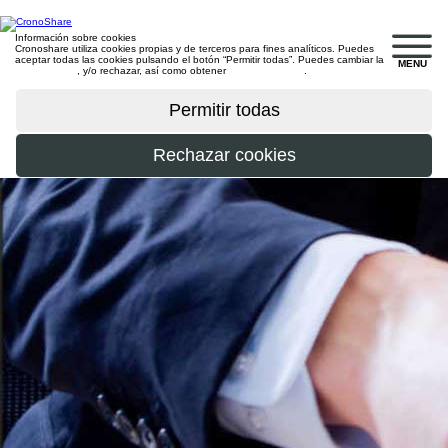
Información sobre cookies
Cronoshare utiliza cookies propias y de terceros para fines analíticos. Puedes
aceptar todas las cookies pulsando el botón “Permitir todas”. Puedes cambiar la
MENU
configuración
, y/o rechazar, así como obtener
más información
.