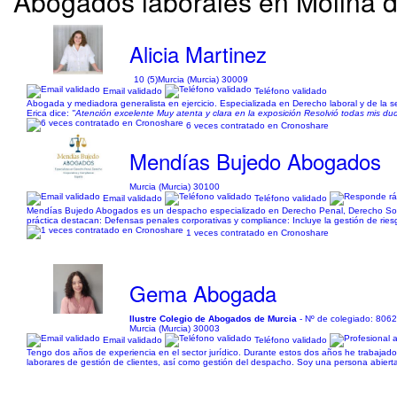
Abogados laborales en Molina d
Alicia Martinez
10 (5)
Murcia (Murcia) 30009
Email validado
Teléfono validado
Abogada y mediadora generalista en ejercicio. Especializada en Derecho laboral y de la 
Erica dice:
"Atención excelente Muy atenta y clara en la exposición Resolvió todas mis du
6 veces contratado en Cronoshare
Mendías Bujedo Abogados
Murcia (Murcia) 30100
Email validado
Teléfono validado
Mendías Bujedo Abogados es un despacho especializado en Derecho Penal, Derecho Societ
práctica destacan: Defensas penales corporativas y compliance: Incluye la gestión de riesg
1 veces contratado en Cronoshare
Gema Abogada
Ilustre Colegio de Abogados de Murcia
- Nº de colegiado: 806
Murcia (Murcia) 30003
Email validado
Teléfono validado
Tengo dos años de experiencia en el sector jurídico. Durante estos dos años he trabajado e
laborares de gestión de clientes, así como gestión del despacho. Soy una persona abiert