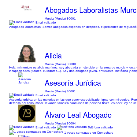
Abogados Laboralistas Murc
Murcia (Murcia) 30001
Email validado
Abogados laboralistas. Somos abogados expertos en despidos, expedientes de regulación 
Alicia
Murcia (Murcia) 30009
Hola! mi nombre es alicia martínez, soy abogada en ejercicio en la zona de murcia y lorca
incapacidades (tutores, curadores...). Soy una abogada joven, entusiasta, metódica y empe
Asesoría Jurídica
Murcia (Murcia) 30001
Email validado
Asesoría jurídica en las materias en las que estoy especializado, junto con mi equipo. Re
defensa del consumidor, llevando también concursos de persona física, es decir, ley de 
Álvaro Leal Abogado
Murcia (Murcia) 30004
Email validado
Teléfono validado
1 veces contratado en Cronoshare