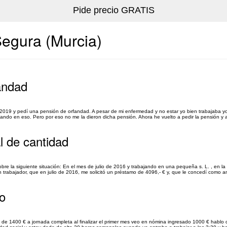
egura (Murcia)
andad
 2019 y pedí una pensión de orfandad. A pesar de mi enfermedad y no estar yo bien trabajaba yo
jando en eso. Pero por eso no me la dieron dicha pensión. Ahora he vuelto a pedir la pensión y a
l de cantidad
re la siguiente situación: En el mes de julio de 2016 y trabajando en una pequeña s. L. , en l
un trabajador, que en julio de 2016, me solicitó un préstamo de 4096,- € y, que le concedí como ant
jo
 1400 € a jornada completa al finalizar el primer mes veo en nómina ingresado 1000 € hablo c