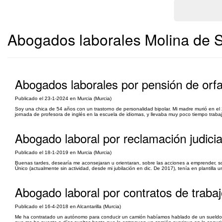
Abogados laborales Molina de S
Abogados laborales por pensión de orf
Publicado el 23-1-2024 en Murcia (Murcia)
Soy una chica de 54 años con un trastorno de personalidad bipolar. Mi madre murió en el
jornada de profesora de inglés en la escuela de idiomas, y llevaba muy poco tiempo traba
Abogado laboral por reclamación judicia
Publicado el 18-1-2019 en Murcia (Murcia)
Buenas tardes, desearía me aconsejaran u orientaran, sobre las acciones a emprender, sob
Único (actualmente sin actividad, desde mi jubilación en dic. De 2017), tenía en plantilla 
Abogado laboral por contratos de traba
Publicado el 16-4-2018 en Alcantarilla (Murcia)
Me ha contratado un autónomo para conducir un camión habíamos hablado de un sueldo de