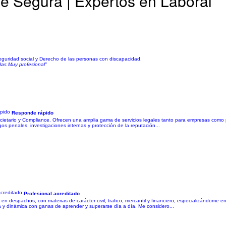
e Segura | Expertos en Laboral
seguridad social y Derecho de las personas con discapacidad.
das Muy profesional"
Responde rápido
ario y Compliance. Ofrecen una amplia gama de servicios legales tanto para empresas como pa
os penales, investigaciones internas y protección de la reputación...
2
Profesional acreditado
n despachos, con materias de carácter civil, trafico, mercantil y financiero, especializándome en
a y dinámica con ganas de aprender y superarse día a día. Me considero...