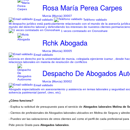
Rosa María Perea Carpes
Murcia (Murcia) 30007
Email validado
Teléfono validado
Mi despacho jurídico está particularmente relacionado con el mundo de la asesoría jurídica
mundo del derecho laboral y defendiendo los intereses de nuestros clientes permaneciendo 
1 veces contratado en Cronoshare
Rchk Abogada
Murcia (Murcia) 30005
Email validado
Licencia en derecho por la universidad de murcia, colegiada ejerciente icamur , desde ha
relaciones laborales en materia de resolución de conflictos
Despacho De Abogados Au
Murcia (Murcia) 30002
Email validado
Abogado especializado en asesoramiento y asistencia en temas laborales y seguridad soci
solvencia patrimonial (asnef, cirex, etc).
¿Cómo funciona?
- Explica tu solicitud de presupuesto para el servicio de
Abogados laborales Molina de Se
- Cientos de profesionales de Abogados laborales ubicados en Molina de Segura y alrededo
- Puedes ver las valoraciones de otros clientes así como el perfil de cada profesional par
Pide precio Gratis para
Abogados laborales
.