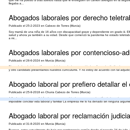
que me ha puesto a días sueltos hasta que le entreguen un camión averiguo en la segurid
llegaba a...
Abogados laborales por derecho teletrab
Publicado el 25-2-2023 en Cabezo de Torres (Murcia)
Soy mamá de una niña de 16 años con discapacidad grave y dependiente en grado iii. Ella
salud y ahora ya también a su edad. Desde que comenzó la pandemia he estado teletraba
a mi...
Abogados laborales por contencioso-adm
Publicado el 26-6-2024 en Murcia (Murcia)
Plaza de la administración general del estado (no comunidad autónoma) adjudicada en com
y otro candidato presentamos nuestros currículums. Y no estoy de acuerdo con tal adjudica
Abogado laboral por prefiero detallar el
Publicado el 25-9-2018 en Churra Cabezo de Torres (Murcia)
A finales de agosto solicité a la empresa cambio de turno con reducción de jornada por 
imposiblie conciliar vida laboral y familiar La empresa me lo ha denado sin ninguna argu
Abogado laboral por reclamación judicia
Publicado el 31-8-2020 en Murcia (Murcia)
Buenas, estoy actualmente de baja por contingencia común desde el pasado 24 de julio, le