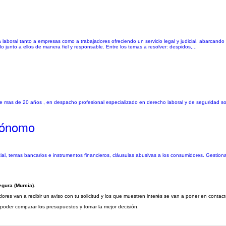
 laboral tanto a empresas como a trabajadores ofreciendo un servicio legal y judicial, abarcando
junto a ellos de manera fiel y responsable. Entre los temas a resolver: despidos,...
ce mas de 20 años , en despacho profesional especializado en derecho laboral y de seguridad soci
tónomo
al, temas bancarios e instrumentos financieros, cláusulas abusivas a los consumidores. Gestio
gura (Murcia)
.
res van a recibir un aviso con tu solicitud y los que muestren interés se van a poner en contac
a poder comparar los presupuestos y tomar la mejor decisión.