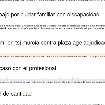
ad social y estoy dado de alta 20 horas semanales cuando yo entraba a trabajar a las 3:30 y ha
ajo por cuidar familiar con discapacidad
 no habla ni anda, y necesita cuidado las 24 horas. No esta escolarizada debido a sus múltipl
jando en casa sin ningún problema. Actualmente me encuentro en baja laboral, pero pronto he
. en tsj murcia contra plaza age adjudica
isión de servicios el 30/05/2024. Hubo un proceso de concurso sólo en el organismo donde trab
ción ya que llevo trabajando 14 años en la unidad a la cual pertenece tal plaza. La adjudicatari
 caso con el profesional
cuidado de dos menores a cargo uno de ellos con custodia compartida. Mi jornada es de tarde y c
mentación. Mi empresa es una multinacional (ikea) y me consta que mi cambio de turno no supondrí
l de cantidad
yendo el convenio de hostelería de la región de murcia por el cual esta reglado mi contrato he