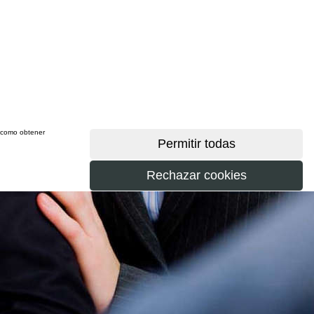
sí como obtener
más