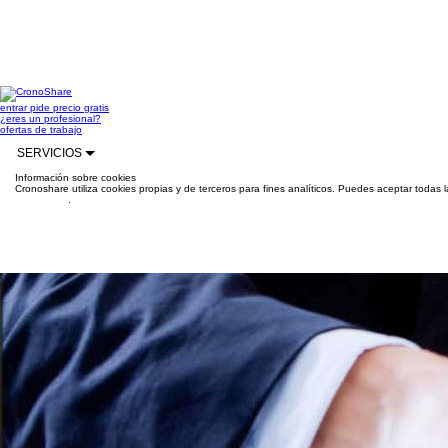
entrar
pide precio gratis
¿eres un profesional?
ofertas de trabajo
SERVICIOS
Información sobre cookies
Cronoshare utiliza cookies propias y de terceros para fines analíticos. Puedes aceptar todas 
información
.