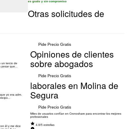
es gratis y sin compromiso
Otras solicitudes de
Pide Precio Gratis
Opiniones de clientes
sobre abogados
 un tercio de
 pesar que...
Pide Precio Gratis
laborales en Molina de
Segura
a que yo era adm.
icipo...
Pide Precio Gratis
Miles de usuarios confían en Cronoshare para encontrar los mejores
profesionales
4.8/5 estrellas
on él y me dice