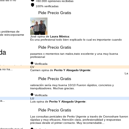
sta las 6 no
+60.000 opiniones recibidas
100% verificadas
Pide Precio Gratis
es problemas de
 de reincorporarme
José opina de
Laura Mònica
:
Es una profesional todo bien explicado lo cual es importante cuando
Pide Precio Gratis
da
pasamos x momentos tan malos,trato excelente y una muy buena
profesional
Verificada
ajo, por el cual yo
CV
a no ha...
Carmen opina de
Perito Y Abogado Urgente
:
La
Pide Precio Gratis
valoración sería muy buena 10/10 Fueron rápidos, concretos y
tranquilizadores. Muchas gracias.
Verificada
on ese turno me es
LU
a...
Luis opina de
Perito Y Abogado Urgente
:
Pide Precio Gratis
Las consultas periciales de Perito Urgente a través de Cronoshare fueron
rápidas y muy eficaces. Atención clara, profesionalidad y respuestas
precisas desde el primer contacto. Muy recomendable...
 observado que el