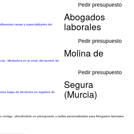
Pedir presupuesto
Abogados
laborales
 diferentes ramas y especialidades del
Pedir presupuesto
Molina de
al . Mediadora en la omal, del servicio de
Pedir presupuesto
Segura
(Murcia)
namos bajas de deudores en registros de
to contigo, ofreciéndote un presupuesto y tarifas personalizadas para Abogados laborales.