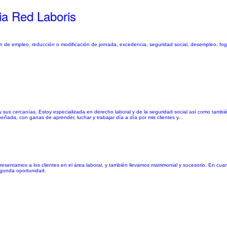
ia Red Laboris
de empleo, reducción o modificación de jornada, excedencia, seguridad social, desempleo, fog
 y sus cercanías. Estoy especializada en derecho laboral y de la seguridad social así como tambi
ñada, con ganas de aprender, luchar y trabajar día a día por mis clientes y...
presentamos a los clientes en el área laboral, y también llevamos matrimonial y sucesorio. En cua
segunda oportunidad.