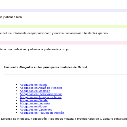
o y atiende bien
ffet fue totalmente desproporcionado y encima nos asustaron bastante), gracias.
do otro profesional y el tenia la preferencia y no yo
Encuentra Abogados en las principales ciudades de Madrid
Abogados en Madrid
Abogados en Alcalá de Henares
Abogados en Móstoles
Abogados en Rivas-Vaciamadrid
Abogados en Torrejón de Ardoz
Abogados en Getafe
Abogados en Leganés
Abogados en Algete
Abogados en Valdemoro
Abogados en Pozuelo de Alarcón
efensa de intereses, negociación. Pide precio y hasta 4 profesionales de tu zona te contactan