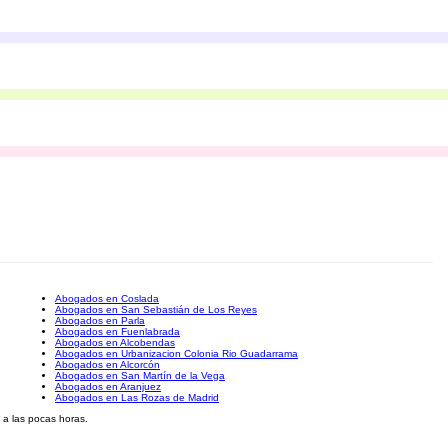
Abogados en Coslada
Abogados en San Sebastián de Los Reyes
Abogados en Parla
Abogados en Fuenlabrada
Abogados en Alcobendas
Abogados en Urbanizacion Colonia Rio Guadarrama
Abogados en Alcorcón
Abogados en San Martín de la Vega
Abogados en Aranjuez
Abogados en Las Rozas de Madrid
 a las pocas horas.