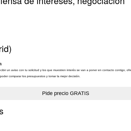
ensa de intereses, negociación
id)
)
.
ibir un aviso con tu solicitud y los que muestren interés se van a poner en contacto contigo, o
a poder comparar los presupuestos y tomar la mejor decisión.
s