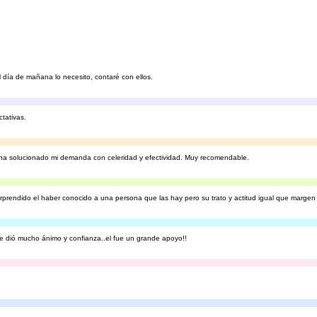
l día de mañana lo necesito, contaré con ellos.
ctativas.
y ha solucionado mi demanda con celeridad y efectividad. Muy recomendable.
rprendido el haber conocido a una persona que las hay pero su trato y actitud igual que margen 
 dió mucho ánimo y confianza..el fue un grande apoyo!!