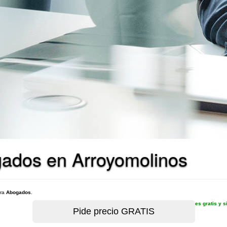
gados en Arroyomolinos
ara
Abogados
.
es gratis y 