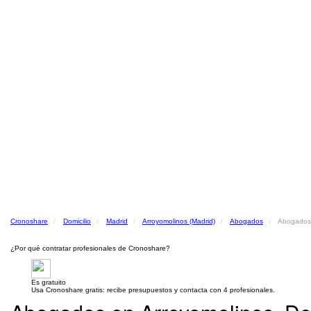
Cronoshare
Domicilio
Madrid
Arroyomolinos (Madrid)
Abogados
Abogados 
¿Por qué contratar profesionales de Cronoshare?
Es gratuito
Usa Cronoshare gratis: recibe presupuestos y contacta con 4 profesionales.