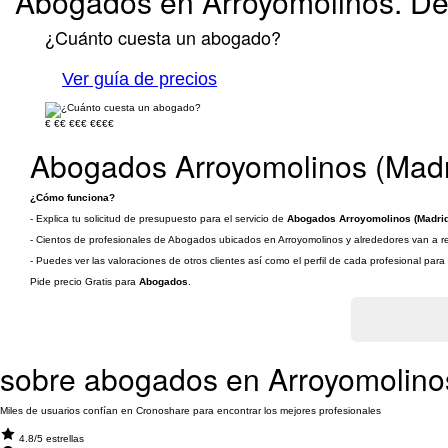
Abogados en Arroyomolinos. Def
¿Cuánto cuesta un abogado?
Ver guía de precios
€
€€
€€€
€€€€
Abogados Arroyomolinos (Madr
¿Cómo funciona?
- Explica tu solicitud de presupuesto para el servicio de
Abogados Arroyomolinos (Madrid
- Cientos de profesionales de Abogados ubicados en Arroyomolinos y alrededores van a rec
- Puedes ver las valoraciones de otros clientes así como el perfil de cada profesional par
Pide precio Gratis para
Abogados
.
sobre abogados en Arroyomolino
Miles de usuarios confían en Cronoshare para encontrar los mejores profesionales
4.8/5 estrellas