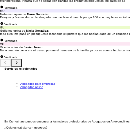
Muy profesional y hasta que no sepas con claridad las preguntas propuestas, no sales de alli
Verificada
MO
Mohamed opina de
María González
:
Estoy muy favorecido con la abogado que me lleva el caso le pongo 100 ace muy buen su trabaj
Verificada
GU
Guillermo opina de
María González
:
todo bien, me pasó un presupuesto razonable (el primero que me habían dado de un conocido bu
Verificada
VG
Vicente opina de
Javier Tormo
:
No lo contrate como era mi deseo porque el heredero de la familia ya por su cuenta habia contrata
Verificada
Servicios relacionados
Abogados para empresas
Abogados online
En Cronoshare puedes encontrar a los mejores profesionales de Abogados en Arroyomolinos. D
¿Quieres trabajar con nosotros?