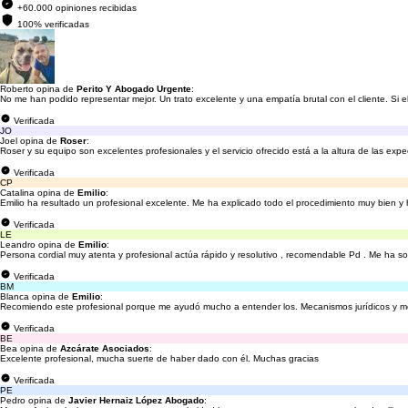
+60.000 opiniones recibidas
100% verificadas
Roberto opina de
Perito Y Abogado Urgente
:
No me han podido representar mejor. Un trato excelente y una empatía brutal con el cliente. Si e
Verificada
JO
Joel opina de
Roser
:
Roser y su equipo son excelentes profesionales y el servicio ofrecido está a la altura de las expe
Verificada
CP
Catalina opina de
Emilio
:
Emilio ha resultado un profesional excelente. Me ha explicado todo el procedimiento muy bien 
Verificada
LE
Leandro opina de
Emilio
:
Persona cordial muy atenta y profesional actúa rápido y resolutivo , recomendable Pd . Me ha so
Verificada
BM
Blanca opina de
Emilio
:
Recomiendo este profesional porque me ayudó mucho a entender los. Mecanismos jurídicos y me
Verificada
BE
Bea opina de
Azcárate Asociados
:
Excelente profesional, mucha suerte de haber dado con él. Muchas gracias
Verificada
PE
Pedro opina de
Javier Hernaiz López Abogado
: