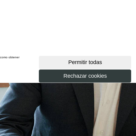
sí como obtener
más