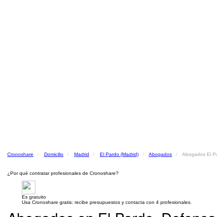
Cronoshare
Domicilio
Madrid
El Pardo (Madrid)
Abogados
Abogados El Pa
¿Por qué contratar profesionales de Cronoshare?
Es gratuito
Usa Cronoshare gratis: recibe presupuestos y contacta con 4 profesionales.