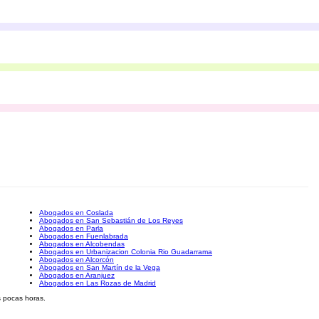
Abogados en Coslada
Abogados en San Sebastián de Los Reyes
Abogados en Parla
Abogados en Fuenlabrada
Abogados en Alcobendas
Abogados en Urbanizacion Colonia Rio Guadarrama
Abogados en Alcorcón
Abogados en San Martín de la Vega
Abogados en Aranjuez
Abogados en Las Rozas de Madrid
s pocas horas.