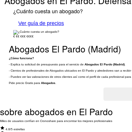
Abogados en El Pardo. Defensa 
¿Cuánto cuesta un abogado?
Ver guía de precios
€
€€
€€€
€€€€
Abogados El Pardo (Madrid)
¿Cómo funciona?
- Explica tu solicitud de presupuesto para el servicio de
Abogados El Pardo (Madrid)
.
- Cientos de profesionales de Abogados ubicados en El Pardo y alrededores van a recibir 
- Puedes ver las valoraciones de otros clientes así como el perfil de cada profesional par
Pide precio Gratis para
Abogados
.
sobre abogados en El Pardo
Miles de usuarios confían en Cronoshare para encontrar los mejores profesionales
4.8/5 estrellas