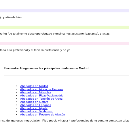
o y atiende bien
ffet fue totalmente desproporcionado y encima nos asustaron bastante), gracias.
do otro profesional y el tenia la preferencia y no yo
Encuentra Abogados en las principales ciudades de Madrid
Abogados en Madrid
Abogados en Alcalá de Henares
Abogados en Móstoles
Abogados en Rivas-Vaciamadrid
Abogados en Torrejón de Ardoz
Abogados en Getafe
Abogados en Leganés
Abogados en Algete
Abogados en Valdemoro
Abogados en Pozuelo de Alarcón
a de intereses, negociación. Pide precio y hasta 4 profesionales de tu zona te contactan a la