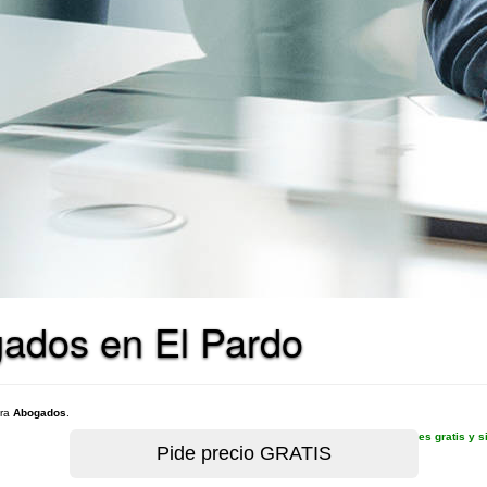
gados en El Pardo
ara
Abogados
.
es gratis y 