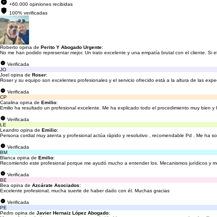
+60.000 opiniones recibidas
100% verificadas
Roberto opina de
Perito Y Abogado Urgente
:
No me han podido representar mejor. Un trato excelente y una empatía brutal con el cliente. Si e
Verificada
JO
Joel opina de
Roser
:
Roser y su equipo son excelentes profesionales y el servicio ofrecido está a la altura de las expe
Verificada
CP
Catalina opina de
Emilio
:
Emilio ha resultado un profesional excelente. Me ha explicado todo el procedimiento muy bien 
Verificada
LE
Leandro opina de
Emilio
:
Persona cordial muy atenta y profesional actúa rápido y resolutivo , recomendable Pd . Me ha so
Verificada
BM
Blanca opina de
Emilio
:
Recomiendo este profesional porque me ayudó mucho a entender los. Mecanismos jurídicos y me
Verificada
BE
Bea opina de
Azcárate Asociados
:
Excelente profesional, mucha suerte de haber dado con él. Muchas gracias
Verificada
PE
Pedro opina de
Javier Hernaiz López Abogado
: