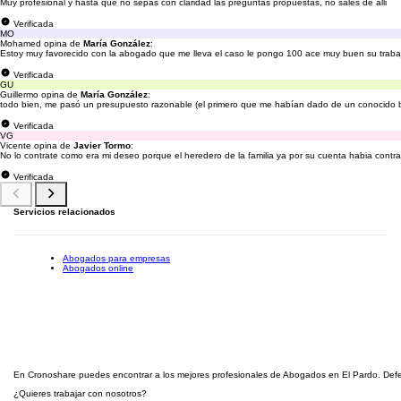
Muy profesional y hasta que no sepas con claridad las preguntas propuestas, no sales de alli
Verificada
MO
Mohamed opina de
María González
:
Estoy muy favorecido con la abogado que me lleva el caso le pongo 100 ace muy buen su trabaj
Verificada
GU
Guillermo opina de
María González
:
todo bien, me pasó un presupuesto razonable (el primero que me habían dado de un conocido bu
Verificada
VG
Vicente opina de
Javier Tormo
:
No lo contrate como era mi deseo porque el heredero de la familia ya por su cuenta habia contrata
Verificada
Servicios relacionados
Abogados para empresas
Abogados online
En Cronoshare puedes encontrar a los mejores profesionales de Abogados en El Pardo. Defens
¿Quieres trabajar con nosotros?