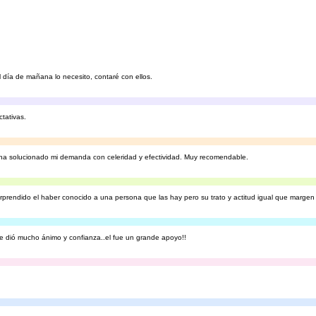
l día de mañana lo necesito, contaré con ellos.
ctativas.
y ha solucionado mi demanda con celeridad y efectividad. Muy recomendable.
rprendido el haber conocido a una persona que las hay pero su trato y actitud igual que margen 
 dió mucho ánimo y confianza..el fue un grande apoyo!!