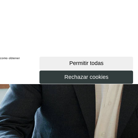
sí como obtener
más