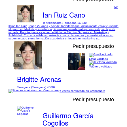
Me
Ian Ruiz Cano
Torredembarra (Tarragona) 43830
llamo Ian Ruiz, tengo 22 años y soy de Torredembarra. Actualmente estoy cursando
el grado en Marketing a distancia, lo cual me permite trabajar en cualquier tipo de
jornada. Por otra parte ya poseo el título de Técnico Superior en Marketing y
Publicidad. Con una sólida experiencia como colaborador y administrativo en un
supermercado y una formación académica enfocada en marketing y...
Pedir presupuesto
Email validado
1/1
Teléfono validado
Brigitte Arenas
Tarragona (Tarragona) 43002
6 veces contratado en Cronoshare
Pedir presupuesto
Guillermo García
Cogollos