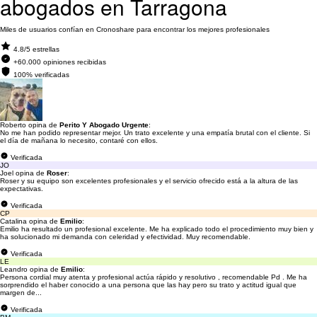
abogados en Tarragona
Miles de usuarios confían en Cronoshare para encontrar los mejores profesionales
4.8/5 estrellas
+60.000 opiniones recibidas
100% verificadas
Roberto opina de
Perito Y Abogado Urgente
:
No me han podido representar mejor. Un trato excelente y una empatía brutal con el cliente. Si
el día de mañana lo necesito, contaré con ellos.
Verificada
JO
Joel opina de
Roser
:
Roser y su equipo son excelentes profesionales y el servicio ofrecido está a la altura de las
expectativas.
Verificada
CP
Catalina opina de
Emilio
:
Emilio ha resultado un profesional excelente. Me ha explicado todo el procedimiento muy bien y
ha solucionado mi demanda con celeridad y efectividad. Muy recomendable.
Verificada
LE
Leandro opina de
Emilio
:
Persona cordial muy atenta y profesional actúa rápido y resolutivo , recomendable Pd . Me ha
sorprendido el haber conocido a una persona que las hay pero su trato y actitud igual que
margen de...
Verificada