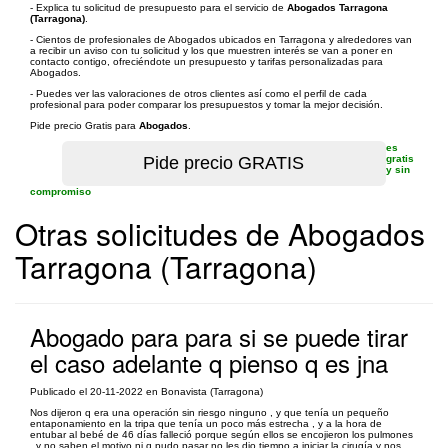
- Explica tu solicitud de presupuesto para el servicio de
Abogados Tarragona
(Tarragona)
.
- Cientos de profesionales de Abogados ubicados en Tarragona y alrededores van
a recibir un aviso con tu solicitud y los que muestren interés se van a poner en
contacto contigo, ofreciéndote un presupuesto y tarifas personalizadas para
Abogados.
- Puedes ver las valoraciones de otros clientes así como el perfil de cada
profesional para poder comparar los presupuestos y tomar la mejor decisión.
Pide precio Gratis para
Abogados
.
es
gratis
y sin
compromiso
Otras solicitudes de Abogados
Tarragona (Tarragona)
Abogado para para si se puede tirar
el caso adelante q pienso q es jna
Publicado el 20-11-2022 en Bonavista (Tarragona)
Nos dijeron q era una operación sin riesgo ninguno , y que tenía un pequeño
entaponamiento en la tripa que tenía un poco más estrecha , y a la hora de
entubar al bebé de 46 días falleció porque según ellos se encojieron los pulmones
, y no saben el motivo ni q pudo pasar no les dio tiempo a iniciar la cirugía y nos