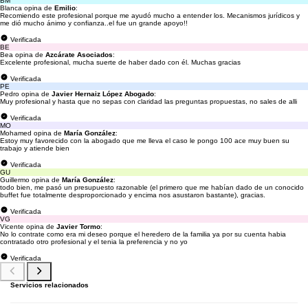
BM
Blanca opina de
Emilio
:
Recomiendo este profesional porque me ayudó mucho a entender los. Mecanismos jurídicos y
me dió mucho ánimo y confianza..el fue un grande apoyo!!
Verificada
BE
Bea opina de
Azcárate Asociados
:
Excelente profesional, mucha suerte de haber dado con él. Muchas gracias
Verificada
PE
Pedro opina de
Javier Hernaiz López Abogado
:
Muy profesional y hasta que no sepas con claridad las preguntas propuestas, no sales de alli
Verificada
MO
Mohamed opina de
María González
:
Estoy muy favorecido con la abogado que me lleva el caso le pongo 100 ace muy buen su
trabajo y atiende bien
Verificada
GU
Guillermo opina de
María González
:
todo bien, me pasó un presupuesto razonable (el primero que me habían dado de un conocido
buffet fue totalmente desproporcionado y encima nos asustaron bastante), gracias.
Verificada
VG
Vicente opina de
Javier Tormo
:
No lo contrate como era mi deseo porque el heredero de la familia ya por su cuenta habia
contratado otro profesional y el tenia la preferencia y no yo
Verificada
Servicios relacionados