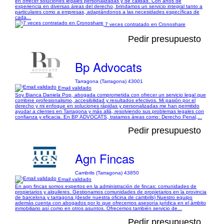
en ofrecer soluciones legales personalizadas y de calidad. Con años de
experiencia en diversas áreas del derecho, brindamos un servicio integral tanto a
particulares como a empresas, adaptándonos a las necesidades específicas de
cada...
7 veces contratado en Cronoshare
Pedir presupuesto
Bp Advocats
Tarragona (Tarragona) 43001
Email validado
Soy Bianca Daniela Pop, abogada comprometida con ofrecer un servicio legal que
combine profesionalismo, accesibilidad y resultados efectivos. Mi pasión por el
derecho y mi enfoque en soluciones rápidas y personalizadas me han permitido
ayudar a clientes en Tarragona y más allá, resolviendo sus problemas legales con
confianza y eficacia. En BP ADVOCATS, tratamos áreas como: Derecho Penal,...
Pedir presupuesto
Agn Fincas
Cambrils (Tarragona) 43850
Email validado
En agn fincas somos expertos en la administración de fincas: comunidades de
propietarios y alquileres. Gestionamos comunidades de propietarios en la provincia
de barcelona y tarragona (desde nuestra oficina de cambrils) Nuestro equipo
además cuenta con abogados por lo que ofrecemos asesoría jurídica en el ámbito
inmobiliario así como en otros asuntos. Ofrecemos también servicio de...
Pedir presupuesto