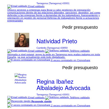
Tarragona (Tarragona) 43001
Email validado
Ofrezco servicios a empresas para llevar a cabo gestiones de preparación
comunicaciones dentro de las relaciones laborales, sanciones, despidos, así como
defender a las empresas frente a demandas de los trabajadores. Asesoramiento y
orientación en gestión de personal Defensa de trabajadores frente a actuaciones
empresariales
Pedir presupuesto
Natividad Prieto
Cambrils (Tarragona) 43850
Email validado
Teléfono validado
Abogada a nivel estatal, tengo la sede en Tarragona pero realizo trabajos en toda
España, ya que actualmente está todo digitalizado.
8 veces contratado en Cronoshare
Pedir presupuesto
Regina Ibañez
Albaladejo Advocada
Tarragona (Tarragona) 43001
Email validado
Teléfono validado
Responde rápido
2 veces contratado en Cronoshare