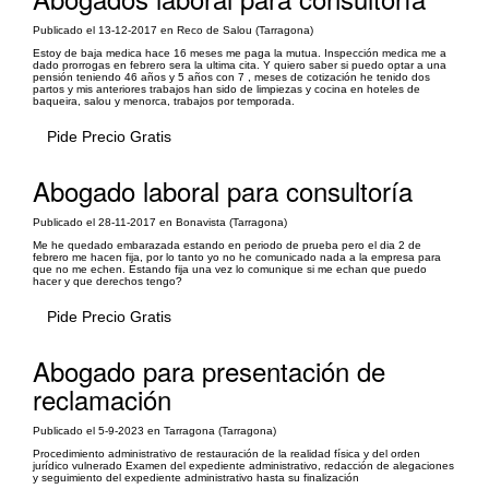
Publicado el 13-12-2017 en Reco de Salou (Tarragona)
Estoy de baja medica hace 16 meses me paga la mutua. Inspección medica me a
dado prorrogas en febrero sera la ultima cita. Y quiero saber si puedo optar a una
pensión teniendo 46 años y 5 años con 7 , meses de cotización he tenido dos
partos y mis anteriores trabajos han sido de limpiezas y cocina en hoteles de
baqueira, salou y menorca, trabajos por temporada.
Pide Precio Gratis
Abogado laboral para consultoría
Publicado el 28-11-2017 en Bonavista (Tarragona)
Me he quedado embarazada estando en periodo de prueba pero el dia 2 de
febrero me hacen fija, por lo tanto yo no he comunicado nada a la empresa para
que no me echen. Estando fija una vez lo comunique si me echan que puedo
hacer y que derechos tengo?
Pide Precio Gratis
Abogado para presentación de
reclamación
Publicado el 5-9-2023 en Tarragona (Tarragona)
Procedimiento administrativo de restauración de la realidad física y del orden
jurídico vulnerado Examen del expediente administrativo, redacción de alegaciones
y seguimiento del expediente administrativo hasta su finalización