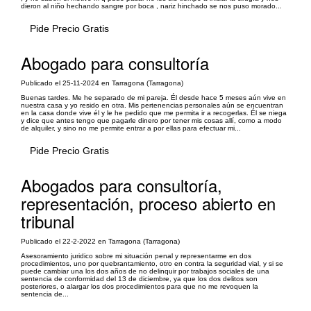
dieron al niño hechando sangre por boca , nariz hinchado se nos puso morado...
Pide Precio Gratis
Abogado para consultoría
Publicado el 25-11-2024 en Tarragona (Tarragona)
Buenas tardes. Me he separado de mi pareja. Él desde hace 5 meses aún vive en
nuestra casa y yo resido en otra. Mis pertenencias personales aún se encuentran
en la casa donde vive él y le he pedido que me permita ir a recogerlas. Él se niega
y dice que antes tengo que pagarle dinero por tener mis cosas allí, como a modo
de alquiler, y sino no me permite entrar a por ellas para efectuar mi...
Pide Precio Gratis
Abogados para consultoría,
representación, proceso abierto en
tribunal
Publicado el 22-2-2022 en Tarragona (Tarragona)
Asesoramiento juridico sobre mi situación penal y representarme en dos
procedimientos, uno por quebrantamiento, otro en contra la seguridad vial, y si se
puede cambiar una los dos años de no delinquir por trabajos sociales de una
sentencia de conformidad del 13 de diciembre, ya que los dos delitos son
posteriores, o alargar los dos procedimientos para que no me revoquen la
sentencia de...