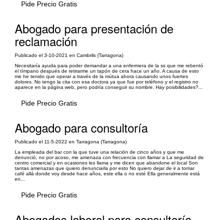
Pide Precio Gratis
Abogado para presentación de
reclamación
Publicado el 3-10-2021 en Cambrils (Tarragona)
Necesitaría ayuda para poder demandar a una enfermera de la ss que me rebentó
el tímpano después de retirarme un tapón de cera hace un año. A causa de esto
me he tenido que operar a través de la mútua ahora causando unos fuertes
dolores. No tengo la cita con esa doctora ya que fue por teléfono y el registro no
aparece en la página web, pero podría conseguir su nombre. Hay posibilidades?...
Pide Precio Gratis
Abogado para consultoría
Publicado el 11-5-2022 en Tarragona (Tarragona)
La empleada del bar con la que tuve una relación de cinco años y que me
denunció, no por acoso, me amenaza con frecuencia con llamar a La seguridad de
centro comercial y en ocasiones les llama y me dicen que abandone el local Son
tantas amenazas que quiero denunciarla por esto No quiero dejar de ir a tomar
café allá donde voy desde hace años, este ella o no esté Ella generalmente está
en...
Pide Precio Gratis
Abogados laboral para consultoría