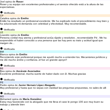
Joel opina de
Roser
:
Roser y su equipo son excelentes profesionales y el servicio ofrecido está a la altura de las
expectativas.
Verificada
CP
Catalina opina de
Emilio
:
Emilio ha resultado un profesional excelente. Me ha explicado todo el procedimiento muy bien y
ha solucionado mi demanda con celeridad y efectividad. Muy recomendable.
Verificada
LE
Leandro opina de
Emilio
:
Persona cordial muy atenta y profesional actúa rápido y resolutivo , recomendable Pd . Me ha
sorprendido el haber conocido a una persona que las hay pero su trato y actitud igual que
margen de...
Verificada
BM
Blanca opina de
Emilio
:
Recomiendo este profesional porque me ayudó mucho a entender los. Mecanismos jurídicos y
me dió mucho ánimo y confianza..el fue un grande apoyo!!
Verificada
BE
Bea opina de
Azcárate Asociados
:
Excelente profesional, mucha suerte de haber dado con él. Muchas gracias
Verificada
PE
Pedro opina de
Javier Hernaiz López Abogado
:
Muy profesional y hasta que no sepas con claridad las preguntas propuestas, no sales de alli
Verificada
MO
Mohamed opina de
María González
:
Estoy muy favorecido con la abogado que me lleva el caso le pongo 100 ace muy buen su
trabajo y atiende bien