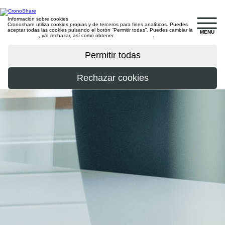
Información sobre cookies
Cronoshare utiliza cookies propias y de terceros para fines analíticos. Puedes
aceptar todas las cookies pulsando el botón “Permitir todas”. Puedes cambiar la
MENU
configuración
, y/o rechazar, así como obtener
más información
.