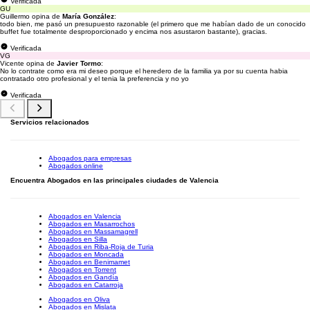
Verificada
GU
Guillermo opina de
María González
:
todo bien, me pasó un presupuesto razonable (el primero que me habían dado de un conocido
buffet fue totalmente desproporcionado y encima nos asustaron bastante), gracias.
Verificada
VG
Vicente opina de
Javier Tormo
:
No lo contrate como era mi deseo porque el heredero de la familia ya por su cuenta habia
contratado otro profesional y el tenia la preferencia y no yo
Verificada
Servicios relacionados
Abogados para empresas
Abogados online
Encuentra Abogados en las principales ciudades de Valencia
Abogados en Valencia
Abogados en Masarrochos
Abogados en Massamagrell
Abogados en Silla
Abogados en Riba-Roja de Turia
Abogados en Moncada
Abogados en Benimamet
Abogados en Torrent
Abogados en Gandía
Abogados en Catarroja
Abogados en Oliva
Abogados en Mislata