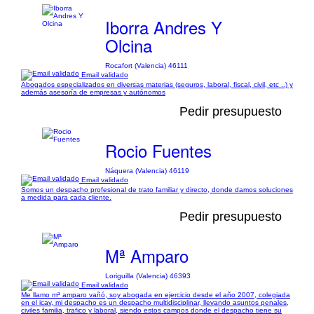
Iborra Andres Y
Olcina
Rocafort (Valencia) 46111
Email validado
Abogados especializados en diversas materias (seguros, laboral, fiscal, civil, etc ..) y
además asesoría de empresas y autónomos
Pedir presupuesto
Rocio Fuentes
Náquera (Valencia) 46119
Email validado
Somos un despacho profesional de trato familiar y directo, donde damos soluciones
a medida para cada cliente.
Pedir presupuesto
Mª Amparo
Loriguilla (Valencia) 46393
Email validado
Me llamo mª amparo vañó, soy abogada en ejercicio desde el año 2007, colegiada
en el icav, mi despacho es un despacho multidisciplinar, llevando asuntos penales,
civiles familia, trafico y laboral, siendo estos campos donde el despacho tiene su