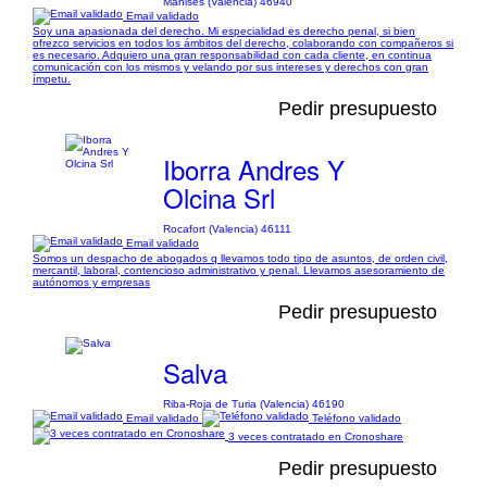
Manises (Valencia) 46940
Email validado
Soy una apasionada del derecho. Mi especialidad es derecho penal, si bien
ofrezco servicios en todos los ámbitos del derecho, colaborando con compañeros si
es necesario. Adquiero una gran responsabilidad con cada cliente, en continua
comunicación con los mismos y velando por sus intereses y derechos con gran
ímpetu.
Pedir presupuesto
Iborra Andres Y
Olcina Srl
Rocafort (Valencia) 46111
Email validado
Somos un despacho de abogados q llevamos todo tipo de asuntos, de orden civil,
mercantil, laboral, contencioso administrativo y penal. Llevamos asesoramiento de
autónomos y empresas
Pedir presupuesto
Salva
Riba-Roja de Turia (Valencia) 46190
Email validado
Teléfono validado
3 veces contratado en Cronoshare
Pedir presupuesto