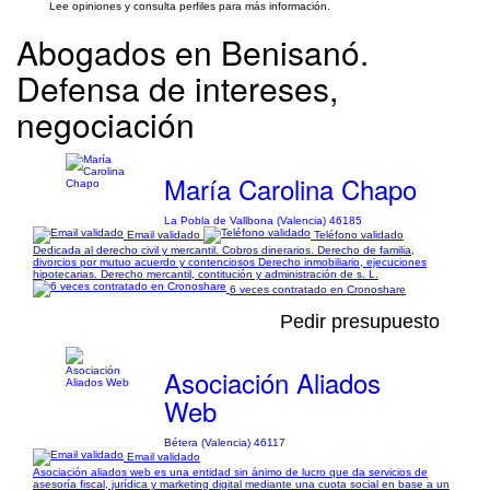
Lee opiniones y consulta perfiles para más información.
Abogados en Benisanó.
Defensa de intereses,
negociación
María Carolina Chapo
La Pobla de Vallbona (Valencia) 46185
Email validado
Teléfono validado
Dedicada al derecho civil y mercantil. Cobros dinerarios. Derecho de familia,
divorcios por mutuo acuerdo y contenciosos Derecho inmobiliario, ejecuciones
hipotecarias. Derecho mercantil, contitución y administración de s. L.
6 veces contratado en Cronoshare
Pedir presupuesto
Asociación Aliados
Web
Bétera (Valencia) 46117
Email validado
Asociación aliados web es una entidad sin ánimo de lucro que da servicios de
asesoría fiscal, jurídica y marketing digital mediante una cuota social en base a un