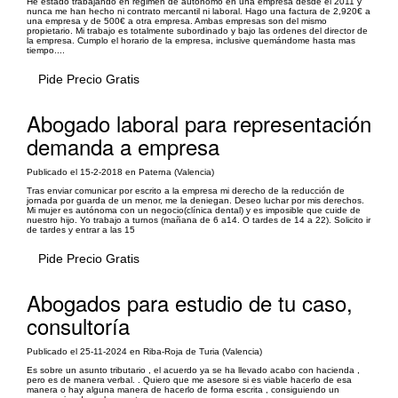
He estado trabajando en régimen de autónomo en una empresa desde el 2011 y
nunca me han hecho ni contrato mercantil ni laboral. Hago una factura de 2,920€ a
una empresa y de 500€ a otra empresa. Ambas empresas son del mismo
propietario. Mi trabajo es totalmente subordinado y bajo las ordenes del director de
la empresa. Cumplo el horario de la empresa, inclusive quemándome hasta mas
tiempo....
Pide Precio Gratis
Abogado laboral para representación
demanda a empresa
Publicado el 15-2-2018 en Paterna (Valencia)
Tras enviar comunicar por escrito a la empresa mi derecho de la reducción de
jornada por guarda de un menor, me la deniegan. Deseo luchar por mis derechos.
Mi mujer es autónoma con un negocio(clínica dental) y es imposible que cuide de
nuestro hijo. Yo trabajo a turnos (mañana de 6 a14. O tardes de 14 a 22). Solicito ir
de tardes y entrar a las 15
Pide Precio Gratis
Abogados para estudio de tu caso,
consultoría
Publicado el 25-11-2024 en Riba-Roja de Turia (Valencia)
Es sobre un asunto tributario , el acuerdo ya se ha llevado acabo con hacienda ,
pero es de manera verbal. . Quiero que me asesore si es viable hacerlo de esa
manera o hay alguna manera de hacerlo de forma escrita , consiguiendo un