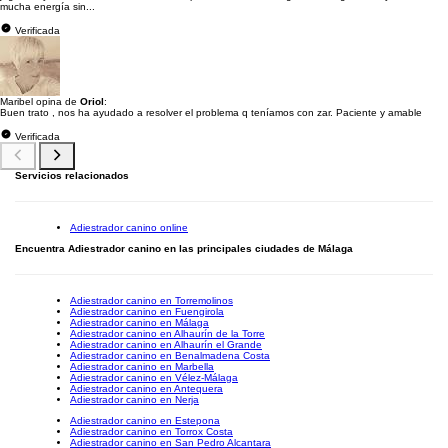
mucha energía sin...
Verificada
Maribel opina de
Oriol
:
Buen trato , nos ha ayudado a resolver el problema q teníamos con zar. Paciente y amable
Verificada
Servicios relacionados
Adiestrador canino online
Encuentra Adiestrador canino en las principales ciudades de Málaga
Adiestrador canino en Torremolinos
Adiestrador canino en Fuengirola
Adiestrador canino en Málaga
Adiestrador canino en Alhaurín de la Torre
Adiestrador canino en Alhaurín el Grande
Adiestrador canino en Benalmadena Costa
Adiestrador canino en Marbella
Adiestrador canino en Vélez-Málaga
Adiestrador canino en Antequera
Adiestrador canino en Nerja
Adiestrador canino en Estepona
Adiestrador canino en Torrox Costa
Adiestrador canino en San Pedro Alcantara