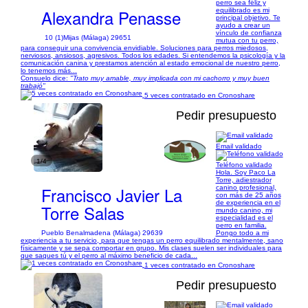
perro sea féliz y
Alexandra Penasse
equilibrado es mi
principal objetivo. Te
ayudo a crear un
vínculo de confianza
10 (1)
Mijas (Málaga) 29651
mutua con tu perro,
para conseguir una convivencia envidiable. Soluciones para perros miedosos,
nerviosos, ansiosos, agresivos. Todos los edades. Si entendemos la psicología y la
comunicación canina y prestamos atención al estado emocional de nuestro perro,
lo tenemos más...
Consuelo dice:
"Trato muy amable, muy implicada con mi cachorro y muy buen
trabajó"
5 veces contratado en Cronoshare
Pedir presupuesto
Email validado
1/4
Teléfono validado
Hola. Soy Paco La
Torre, adiestrador
Francisco Javier La
canino profesional,
con más de 25 años
de experiencia en el
Torre Salas
mundo canino, mi
especialidad es el
perro en familia.
Pueblo Benalmadena (Málaga) 29639
Pongo todo a mi
experiencia a tu servicio, para que tengas un perro equilibrado mentalmente, sano
físicamente y se sepa comportar en grupo. Mis clases suelen ser individuales para
que saques tú y el perro al máximo beneficio de cada...
1 veces contratado en Cronoshare
Pedir presupuesto