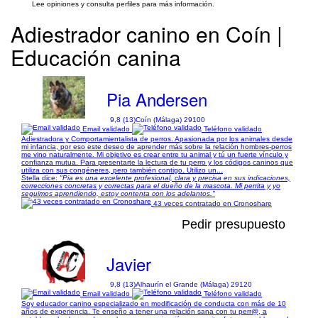
Lee opiniones y consulta perfiles para más información.
Adiestrador canino en Coín |
Educación canina
Pia Andersen
9,8 (13)
Coín (Málaga) 29100
Email validado
Teléfono validado
Adiestradora y Comportamientalista de perros. Apasionada por los animales desde
mi infancia, por eso este deseo de aprender más sobre la relación hombres-perros
me vino naturalmente. Mi objetivo es crear entre tu animal y tú un fuerte vínculo y
confianza mutua. Para presentarte la lectura de tu perro y los códigos caninos que
utiliza con sus congéneres, pero también contigo. Utilizo un...
Stella dice:
"Pia es una excelente profesional, clara y precisa en sus indicaciones,
correcciones concretas y correctas para el dueño de la mascota. Mi perrita y yo
seguimos aprendiendo, estoy contenta con los adelantos."
43 veces contratado en Cronoshare
Pedir presupuesto
Javier
9,8 (13)
Alhaurín el Grande (Málaga) 29120
Email validado
Teléfono validado
Soy educador canino especializado en modificación de conducta con más de 10
años de experiencia. Te enseño a tener una relación sana con tu perr@, a