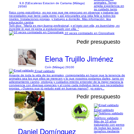
animales. Tengo
9,8 (5)
Escaleras Estacion de Cartama (Málaga)
amplia experiencia en
29580
su cuidado tanto
físico como psicológico, es por eso que me preocupo en observar y trabajar las
necesidades que tiene cada perro y así procurarles una vida feliz a todos los
niveles. Instalaciones propias, y trabajos a domicilio. Más información: ilea
educación canina
Toñi dice:
"María es muy buena profesional, y el trato con ella, es buenísimo, es
increíble lo que mi perra a evolucionado con ella. "
10 veces contratado en Cronoshare
Pedir presupuesto
Elena Trujillo Jiménez
Coín (Málaga) 29100
Email validado
Amante de toda la vida de los animales, comprometida en hacer que la tenencia de
animales sea los que ellos se merecen y lo que nosotros podamos darles, tanto en
adiestramiento canino, etología y cuidados intento entender de la mejor manera la
convivencia con diversas especies y el como cada individuo tiene sus necesidades
propias. ¿Quieres que tú peludo esté en buenas manos?, yo estoy...
Pedir presupuesto
Email validado
1/7
Teléfono validado
Más de 10 años
trabajando con perros
Daniel Domínguez
de todas las razas y
tamaños mediante