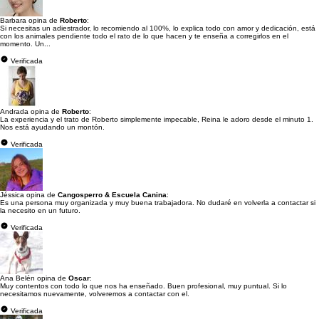
Barbara opina de
Roberto
:
Si necesitas un adiestrador, lo recomiendo al 100%, lo explica todo con amor y dedicación, está
con los animales pendiente todo el rato de lo que hacen y te enseña a corregirlos en el
momento. Un...
Verificada
Andrada opina de
Roberto
:
La experiencia y el trato de Roberto simplemente impecable, Reina le adoro desde el minuto 1.
Nos está ayudando un montón.
Verificada
Jéssica opina de
Cangosperro & Escuela Canina
:
Es una persona muy organizada y muy buena trabajadora. No dudaré en volverla a contactar si
la necesito en un futuro.
Verificada
Ana Belén opina de
Oscar
:
Muy contentos con todo lo que nos ha enseñado. Buen profesional, muy puntual. Si lo
necesitamos nuevamente, volveremos a contactar con el.
Verificada