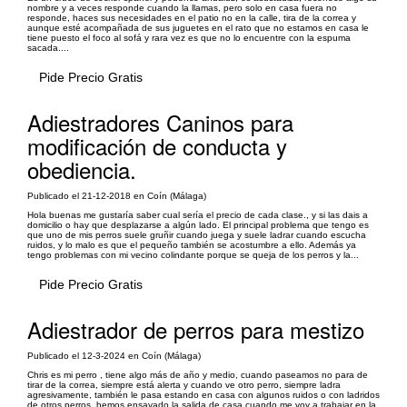
nombre y a veces responde cuando la llamas, pero solo en casa fuera no
responde, haces sus necesidades en el patio no en la calle, tira de la correa y
aunque esté acompañada de sus juguetes en el rato que no estamos en casa le
tiene puesto el foco al sofá y rara vez es que no lo encuentre con la espuma
sacada....
Pide Precio Gratis
Adiestradores Caninos para
modificación de conducta y
obediencia.
Publicado el 21-12-2018 en Coín (Málaga)
Hola buenas me gustaría saber cual sería el precio de cada clase., y si las dais a
domicilio o hay que desplazarse a algún lado. El principal problema que tengo es
que uno de mis perros suele gruñir cuando juega y suele ladrar cuando escucha
ruidos, y lo malo es que el pequeño también se acostumbre a ello. Además ya
tengo problemas con mi vecino colindante porque se queja de los perros y la...
Pide Precio Gratis
Adiestrador de perros para mestizo
Publicado el 12-3-2024 en Coín (Málaga)
Chris es mi perro , tiene algo más de año y medio, cuando paseamos no para de
tirar de la correa, siempre está alerta y cuando ve otro perro, siempre ladra
agresivamente, también le pasa estando en casa con algunos ruidos o con ladridos
de otros perros, hemos ensayado la salida de casa cuando me voy a trabajar en la