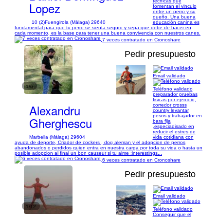
técnicas que
Lopez
fomentan el vinculo
entre un perro y su
dueño. Una buena
10 (2)
Fuengirola (Málaga) 29640
educación canina es
fundamental para que tu perro se sienta seguro y sepa que debe de hacer en
cada momento, es la base para tener una buena convivencia con nuestros canes.
7 veces contratado en Cronoshare
Pedir presupuesto
Email validado
1/6
Teléfono validado
preparador pruebas
fisicas por ejercicio,
Alexandru
corredor crosss
country levantar
pesos y trabajador en
Gherghescu
bara fija
,especiadisado en
reducir el estres de
Marbella (Málaga) 29604
vida cotidiana con
ayuda de deporte, Criador de cockers , dog aleman y el adopcion de perros
abandonados o perdidos quien entra en nuestra carga por toda su vida o hasta un
posible adopcion al final un bon causeur si tu aime :interestings...
6 veces contratado en Cronoshare
Pedir presupuesto
Email validado
1/12
Teléfono validado
Conseguir que el