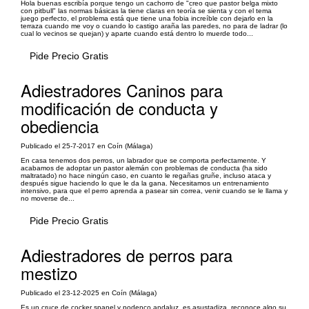
Hola buenas escribía porque tengo un cachorro de "creo que pastor belga mixto
con pitbull" las normas básicas la tiene claras en teoría se sienta y con el tema
juego perfecto, el problema está que tiene una fobia increíble con dejarlo en la
terraza cuando me voy o cuando lo castigo araña las paredes, no para de ladrar (lo
cual lo vecinos se quejan) y aparte cuando está dentro lo muerde todo...
Pide Precio Gratis
Adiestradores Caninos para
modificación de conducta y
obediencia
Publicado el 25-7-2017 en Coín (Málaga)
En casa tenemos dos perros, un labrador que se comporta perfectamente. Y
acabamos de adoptar un pastor alemán con problemas de conducta (ha sido
maltratado) no hace ningún caso, en cuanto le regañas gruñe, incluso ataca y
después sigue haciendo lo que le da la gana. Necesitamos un entrenamiento
intensivo, para que el perro aprenda a pasear sin correa, venir cuando se le llama y
no moverse de...
Pide Precio Gratis
Adiestradores de perros para
mestizo
Publicado el 23-12-2025 en Coín (Málaga)
Es un cruce de cocker spanel y podenco andaluz, es asustadiza, reconoce algo su