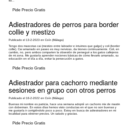
su...
Pide Precio Gratis
Adiestradores de perros para border
collie y mestizo
Publicado el 13-2-2023 en Coín (Málaga)
Tengo dos mascotas cai (mestizo entre labrador e intuimos que galgo) y coli (border
collie). Cai amarrado en paseo es muy nervioso, da tirones continuamente. Coli, en
cambio, no, pero ambos comparten la obsesión de perseguir a los gatos callejeros
de mi zona. Me gustaría aprender nociones básicas de cómo llevarlo amarrado, su
educación en el día a día, evitar la persecución a gatos.
Pide Precio Gratis
Adiestrador para cachorro mediante
sesiones en grupo con otros perros
Publicado el 16-2-2022 en Coín (Málaga)
Buenas mi nombre es patricia, hace una semana adopté un cachorro mix de mastin
con doberman. En estos días hemos visto conductas en el que no son buenas y
me gustaría ir corrigiéndolo poco a poco. Estoy en busca de adiestradores en mi
localidad para obtener precios. Un saludo y gracias.
Pide Precio Gratis