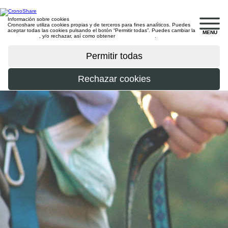
Información sobre cookies
Cronoshare utiliza cookies propias y de terceros para fines analíticos. Puedes
aceptar todas las cookies pulsando el botón “Permitir todas”. Puedes cambiar la
MENU
configuración
, y/o rechazar, así como obtener
más información
.