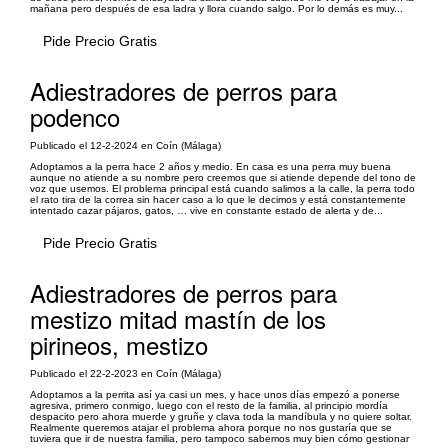
mañana pero después de esa ladra y llora cuando salgo. Por lo demás es muy...
Pide Precio Gratis
Adiestradores de perros para
podenco
Publicado el 12-2-2024 en Coín (Málaga)
Adoptamos a la perra hace 2 años y medio. En casa es una perra muy buena
aunque no atiende a su nombre pero creemos que si atiende depende del tono de
voz que usemos. El problema principal está cuando salimos a la calle, la perra todo
el rato tira de la correa sin hacer caso a lo que le decimos y está constantemente
intentado cazar pájaros, gatos, … vive en constante estado de alerta y de...
Pide Precio Gratis
Adiestradores de perros para
mestizo mitad mastín de los
pirineos, mestizo
Publicado el 22-2-2023 en Coín (Málaga)
Adoptamos a la perrita así ya casi un mes, y hace unos días empezó a ponerse
agresiva, primero conmigo, luego con el resto de la familia, al principio mordía
despacito pero ahora muerde y gruñe y clava toda la mandíbula y no quiere soltar.
Realmente queremos atajar el problema ahora porque no nos gustaría que se
tuviera que ir de nuestra familia, pero tampoco sabemos muy bien cómo gestionar