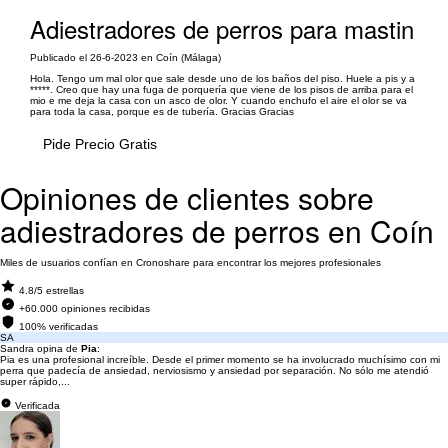
Adiestradores de perros para mastin
Publicado el 26-6-2023 en Coín (Málaga)
Hola. Tengo um mal olor que sale desde uno de los baños del piso. Huele a pis y a
*****. Creo que hay una fuga de porquería que viene de los pisos de arriba para el
mio e me deja la casa con un asco de olor. Y cuando enchufo el aire el olor se va
para toda la casa, porque es de tubería. Gracias Gracias
Pide Precio Gratis
Opiniones de clientes sobre
adiestradores de perros en Coín
Miles de usuarios confían en Cronoshare para encontrar los mejores profesionales
4.8/5 estrellas
+60.000 opiniones recibidas
100% verificadas
SA
Sandra opina de
Pia
:
Pia es una profesional increíble. Desde el primer momento se ha involucrado muchísimo con mi
perra que padecía de ansiedad, nerviosismo y ansiedad por separación. No sólo me atendió
super rápido,...
Verificada