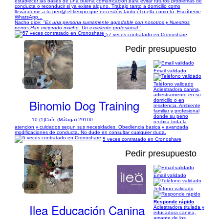
establecer las bases de una buena comunicación para evitar futuros problemas de
conducta o reconducir si ya existe alguno. Trabajo tanto a domicilio como
llevándome a tu perr@ el tiempo que necesitéis tanto él o ella como tú. Escríbeme
WhatsApp...
Nacho dice:
"Es una persona sumamente agradable con nosotros y Nuestros
perros.Han mejorado mucho. Un excelente profesional."
57 veces contratado en Cronoshare
Pedir presupuesto
Email validado
1/1
Teléfono validado
Adiestradora canina,
adiestramiento en su
Binomio Dog Training
domicilio o en
residencia. Ambiente
familiar y profesional
donde su perro
10 (1)
Coín (Málaga) 29100
recibira toda la
atencion y cuidados segun sus necesidades. Obediencia basica y avanzada,
modificaciones de conducta. No dude en consultar cualquier duda.
5 veces contratado en Cronoshare
Pedir presupuesto
Email validado
1/2
Teléfono validado
Responde rápido
Ilea Educación Canina
Adiestradora titulada y
educadora canina,
amante de los