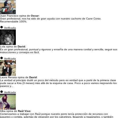
Juan Francisco opina de
Oscar
:
Gran profesional, nos ha sido de gran ayuda con nuestro cachorro de Cane Corso.
Recomendable 100%.
Verificada
Lola opina de
David
:
Es un gran profesional, puntual y riguroso y enseña de una manera cordial y sencilla, seguir sus
instrucciones y consejos es fácil.
Verificada
Laura Renata opina de
David
:
La verdad al principio dudé un poco del método pero es verdad que a partir de la primera clase
pude sacar a Kira (3 meses) más allá de la esquina de casa. Poco a poco vamos mejorando los
paseos y...
Verificada
Alba opina de
Raúl Viso
:
Comenzamos a trabajar con Raúl porque nuestro perro tenía protección de recursos con
juguetes y comida, además de obsesión por los calcetines, llegando a tragárselos, y también