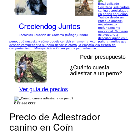
Email validado
Soy Carla, educadora
1/10
canina especializada
en perros pequeños.
Trabajo desde un
enfoque amable,
Creciendog Juntos
respetuoso y
profundamente
emocional. Mi misión
es ayudarte a
Escaleras Estacion de Cartama (Málaga) 29580
descubrir quién es tu
perro, qué necesita y cómo podéis convivir en armonía. Acompaño a familias que
desean comprender a su perro desde la calma, la empatía y la ciencia del
comportamiento. Mi especialización en perros pequeños me...
Pedir presupuesto
¿Cuánto cuesta
adiestrar a un perro?
1/6
Ver guía de precios
€
€€
€€€
€€€€
Precio de Adiestrador
canino en Coín