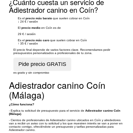
¿Cuánto cuesta un servicio de
Adiestrador canino en Coín?
Es el
precio más barato
que suelen cobrar en Coín
↓
24 €
/
sesión
El
precio medio
en Coín es de
29 €
/
sesión
Es el
precio más caro
que suelen cobrar en Coín
↑
35 €
/
sesión
El precio final depende de varios factores clave. Recomendamos pedir
presupuestos personalizados a profesionales de tu zona.
es gratis y sin compromiso
Adiestrador canino Coín
(Málaga)
¿Cómo funciona?
- Explica tu solicitud de presupuesto para el servicio de
Adiestrador canino Coín
(Málaga)
.
- Cientos de profesionales de Adiestrador canino ubicados en Coín y alrededores
van a recibir un aviso con tu solicitud y los que muestren interés se van a poner en
contacto contigo, ofreciéndote un presupuesto y tarifas personalizadas para
Adiestrador canino.