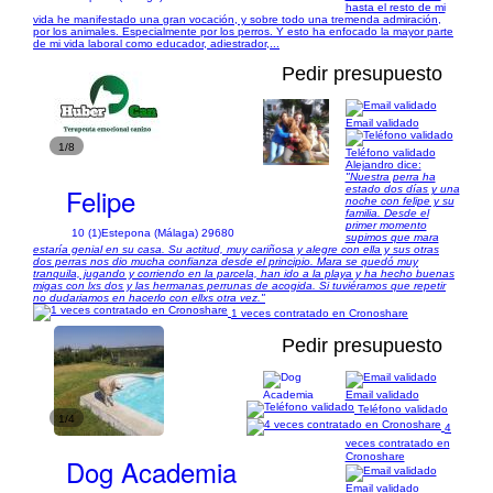
hasta el resto de mi
vida he manifestado una gran vocación, y sobre todo una tremenda admiración,
por los animales. Especialmente por los perros. Y esto ha enfocado la mayor parte
de mi vida laboral como educador, adiestrador,...
Pedir presupuesto
Email validado
1/8
Teléfono validado
Alejandro dice:
"Nuestra perra ha
Felipe
estado dos días y una
noche con felipe y su
familia. Desde el
primer momento
10 (1)
Estepona (Málaga) 29680
supimos que mara
estaría genial en su casa. Su actitud, muy cariñosa y alegre con ella y sus otras
dos perras nos dio mucha confianza desde el principio. Mara se quedó muy
tranquila, jugando y corriendo en la parcela, han ido a la playa y ha hecho buenas
migas con lxs dos y las hermanas perrunas de acogida. Si tuviéramos que repetir
no dudariamos en hacerlo con ellxs otra vez."
1 veces contratado en Cronoshare
Pedir presupuesto
Email validado
Teléfono validado
1/4
4
veces contratado en
Cronoshare
Dog Academia
Email validado