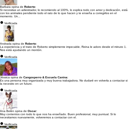
Barbara opina de
Roberto
:
Si necesitas un adiestrador, lo recomiendo al 100%, lo explica todo con amor y dedicación, está
con los animales pendiente todo el rato de lo que hacen y te enseña a corregirlos en el
momento. Un...
Verificada
Andrada opina de
Roberto
:
La experiencia y el trato de Roberto simplemente impecable, Reina le adoro desde el minuto 1.
Nos está ayudando un montón.
Verificada
Jéssica opina de
Cangosperro & Escuela Canina
:
Es una persona muy organizada y muy buena trabajadora. No dudaré en volverla a contactar si
la necesito en un futuro.
Verificada
Ana Belén opina de
Oscar
:
Muy contentos con todo lo que nos ha enseñado. Buen profesional, muy puntual. Si lo
necesitamos nuevamente, volveremos a contactar con el.
Verificada