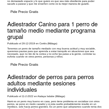
no demasiado espacio y lo que quiero es que sea más obediente para poder
sacarlo a pasear y que me enseñen como es la mejor manera de guiarlo.
Pide Precio Gratis
Adiestrador Canino para 1 perro de
tamaño medio mediante programa
grupal
Publicado el 26-12-2019 en Cortés (Málaga)
Tenemos un perro de tamaño mediado con muy buena actitud y muy sociable,
queremos pautas para que aprenda a estar tranquilo en situaciones que sea
necesario, que no tire de la correa y no eche las patas a la gente, controlar su
euforia cuando ve otros perros, personas y niños.
Pide Precio Gratis
Adiestrador de perros para perros
adultos mediante sesiones
individuales
Publicado el 11-2-2022 en Atalaya Isdabe (Málaga)
Hami es un perro muy bueno en casa, pero tiene problema en socializar con otros
perros, se pone en modo cazador y si esta suelto probablemente resulte en un
mordisco, solo hacia perros grandes. Es un perro que adoptamos cuando tenia dos