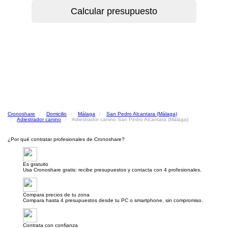
Cronoshare
Domicilio
Málaga
San Pedro Alcantara (Málaga)
Adiestrador canino
Adiestrador canino San Pedro Alcantara (Málaga)
¿Por qué contratar profesionales de Cronoshare?
Es gratuito
Usa Cronoshare gratis: recibe presupuestos y contacta con 4 profesionales.
Compara precios de tu zona
Compara hasta 4 presupuestos desde tu PC o smartphone, sin compromiso.
Contrata con confianza