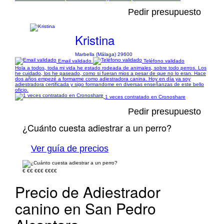
Pedir presupuesto
Kristina
Marbella (Málaga) 29600
Email validado
Teléfono validado
Hola a todos, toda mi vida he estado rodeada de animales, sobre todo perros. Los
he cuidado, los he paseado, como si fueran mios a pesar de que no lo eran. Hace
dos años empezé a formarme como adiestradora canina. Hoy en día ya soy
adiestradora certificada y sigo formandome en diversas enseñanzas de este bello
oficio.
1 veces contratado en Cronoshare
Pedir presupuesto
¿Cuánto cuesta adiestrar a un perro?
Ver guía de precios
€
€€
€€€
€€€€
Precio de Adiestrador
canino en San Pedro