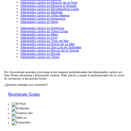
Adiestrador canino en Alhaurín de la Torre
Adiestrador canino en Alhaurín el Grande
Adiestrador canino en Benalmadena Costa
Adiestrador canino en Marbella
Adiestrador canino en Vélez-Málaga
Adiestrador canino en Antequera
Adiestrador canino en Nerja
Adiestrador canino en Estepona
Adiestrador canino en Torrox Costa
Adiestrador canino en Mijas
Adiestrador canino en Coín
Adiestrador canino en Torre del Mar
Adiestrador canino en Arroyo de La Miel
Adiestrador canino en San Luis de Sabinillas
Adiestrador canino en Rincón de la Victoria
Adiestrador canino en Ronda
Adiestrador canino en Torrox
En Cronoshare puedes encontrar a los mejores profesionales de Adiestrador canino en
San Pedro Alcantara | Educación canina. Pide precio y hasta 4 profesionales de tu zona
te contactan a las pocas horas.
¿Quieres trabajar con nosotros?
Regístrate Gratis