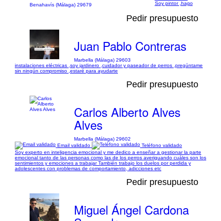
Soy pintor ,hago
Benahavís (Málaga) 29679
Pedir presupuesto
Juan Pablo Contreras
Marbella (Málaga) 29603
instalaciones eléctricas ,soy jardinero ,cuidador y paseador de perros ,pregúntame
sin ningún compromiso ,estaré para ayudarte
Pedir presupuesto
Carlos Alberto Alves
Alves
Marbella (Málaga) 29602
Email validado
Teléfono validado
Soy experto en inteligencia emocional y me dedico a enseñar a gestionar la parte
emocional tanto de las personas como las de los perros averiguando cuáles son los
sentimientos y emociones a trabajar También trabajo los duelos por perdida y
adolescentes con problemas de comportamiento, adicciones etc
Pedir presupuesto
Miguel Ángel Cardona