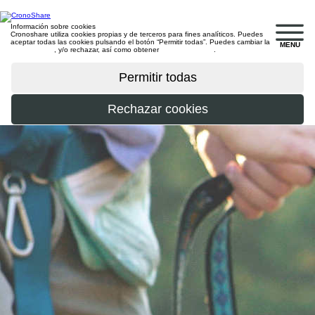
Información sobre cookies
Cronoshare utiliza cookies propias y de terceros para fines analíticos. Puedes
aceptar todas las cookies pulsando el botón “Permitir todas”. Puedes cambiar la
MENU
configuración
, y/o rechazar, así como obtener
más información
.