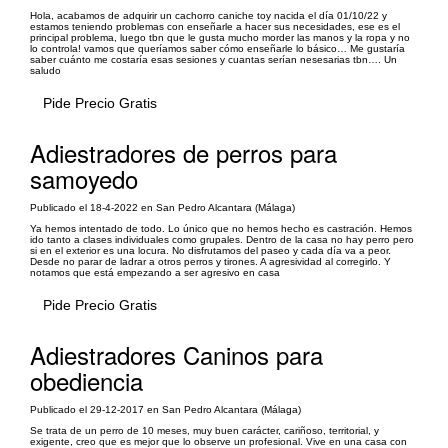
Hola, acabamos de adquirir un cachorro caniche toy nacida el día 01/10/22 y
estamos teniendo problemas con enseñarle a hacer sus necesidades, ese es el
principal problema, luego tbn que le gusta mucho morder las manos y la ropa y no
lo controla! vamos que queríamos saber cómo enseñarle lo básico… Me gustaría
saber cuánto me costaría esas sesiones y cuantas serían nesesarias tbn…. Un
saludo
Pide Precio Gratis
Adiestradores de perros para
samoyedo
Publicado el 18-4-2022 en San Pedro Alcantara (Málaga)
Ya hemos intentado de todo. Lo único que no hemos hecho es castración. Hemos
ido tanto a clases individuales como grupales. Dentro de la casa no hay perro pero
si en el exterior es una locura. No disfrutamos del paseo y cada día va a peor.
Desde no parar de ladrar a otros perros y tirones. A agresividad al corregirlo. Y
notamos que está empezando a ser agresivo en casa
Pide Precio Gratis
Adiestradores Caninos para
obediencia
Publicado el 29-12-2017 en San Pedro Alcantara (Málaga)
Se trata de un perro de 10 meses, muy buen carácter, cariñoso, territorial, y
exigente, creo que es mejor que lo observe un profesional. Vive en una casa con