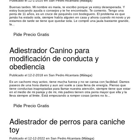
Publicado el 12-1-2020 en San Pedro Alcantara (Málaga)
Buenas tardes. Mi nombre es maria, te escribo porque ya estoy desesperada. Y
estoy buscando ayuda o consejos y te he encontrado. Te comento. Tengo una
perra de 11 años, es un cruce de pequinés con bodeguero. El problema es que
jamás ha estado sola, siempre había alguien en casa y ahora cuando mi novio y yo
estamos de tarde se tiene que quedar sola. Le compré una jaula bastante grande,
la...
Pide Precio Gratis
Adiestrador Canino para
modificación de conducta y
obediencia
Publicado el 12-2-2018 en San Pedro Alcantara (Málaga)
Es un cachorro muy activo, tiene mucha fuerza y no se cansa con facilidad. Damos
paseos de una hora diarios y aun así vuele a casa llena de energía. Pienso que
tiene conductas inapropiadas para llamar nuestra atención, siempre tiene que estar
en el medio de mi pareja y de mi, mis padres tienen otra perra mayor que ella y la
lleva siempre al limite. Está empezando a romper cosas (antes no lo...
Pide Precio Gratis
Adiestrador de perros para caniche
toy
Publicado el 12-12-2022 en San Pedro Alcantara (Málaga)