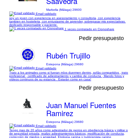
Saavedra
Marbella (Málaga) 29600
Email validado
soy un joven con experiencia en asesoramiento y consultoria, con experiencia
tambien en hosteleria, con entusiasmo de aprender, sobrepasar mis expectativas.
dedicado responsable y paciente.
1 veces contratado en Cronoshare
Pedir presupuesto
Rubén Trujillo
Estepona (Málaga) 29680
Email validado
Trato a los animales como si fueran míos duermen dentro, sofás compartidos , trato
profesional , certificado de adiestramiento y cambio de conducta , Mando fotos y
vídeos continuos de su estancia . Estarán como en casa!
Pedir presupuesto
Juan Manuel Fuentes
Ramirez
Estepona (Málaga) 29680
Email validado
Tengo mas de 20 años como adiestrador de perros en obediencia básica y militar o
de seguridad privada, realizo adiestramientos básicos, modificación de conducta,
corrección de miedos y ansiedad. Etología canina y nutricionista canino