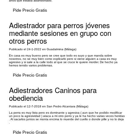
años que estaba abandonado.
Pide Precio Gratis
Adiestrador para perros jóvenes
mediante sesiones en grupo con
otros perros
Publicado el 24-1-2022 en Guadalmina (Málaga)
En casa es muy bueno pero se cree que todo es suyo y que manda sobre
nosotros, no se muy bien como explicarlo pero si viene alguien a casa es muy
agresivo y si sale a la calle todo al que se cruce le quiere morder. De hecho ya
hemos tenido varios problemas.
Pide Precio Gratis
Adiestradores Caninos para
obediencia
Publicado el 12-7-2018 en San Pedro Alcantara (Málaga)
La perra es muy lista pero es dominante y agresiva ( aun que he podido modificar
un poco la agresividad ) ataca a mi otro perro y ya le ha hecho varias veces heridas
. Al sacarlos juntos se monta encima lo muerde del cuello o donde pille y no lo deja
.
Pide Precio Gratis