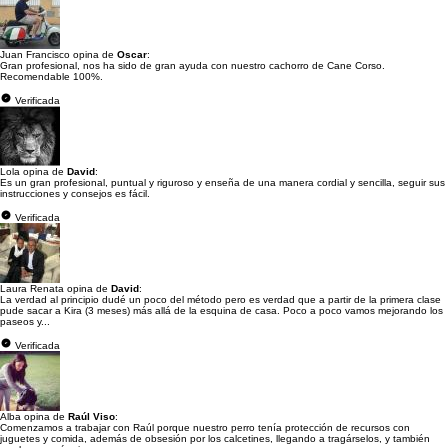
Juan Francisco opina de
Oscar
:
Gran profesional, nos ha sido de gran ayuda con nuestro cachorro de Cane Corso.
Recomendable 100%.
Verificada
Lola opina de
David
:
Es un gran profesional, puntual y riguroso y enseña de una manera cordial y sencilla, seguir sus
instrucciones y consejos es fácil.
Verificada
Laura Renata opina de
David
:
La verdad al principio dudé un poco del método pero es verdad que a partir de la primera clase
pude sacar a Kira (3 meses) más allá de la esquina de casa. Poco a poco vamos mejorando los
paseos y...
Verificada
Alba opina de
Raúl Viso
:
Comenzamos a trabajar con Raúl porque nuestro perro tenía protección de recursos con
juguetes y comida, además de obsesión por los calcetines, llegando a tragárselos, y también