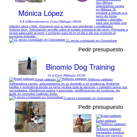
Soy Mónica,
adiestradora canina
Mónica López
en Málaga. Te
ayudaré a educar a tu
perro de forma
positiva y divertida,
9,8 (4)
Benalmadena Costa (Málaga) 29630
para que tengáis una
relación sana y feliz. ¡Consigue que tu perro sea obediente y equilibrado!
Antonio dice:
"Información sencilla sobre el estado emocional del perro. Programa a
seguir adecuado al perro y consejos para mi en el dia a dia con respecto al
programa indicado."
21 veces contratado en Cronoshare
Pedir presupuesto
Binomio Dog Training
10 (1)
Coín (Málaga) 29100
Email validado
Teléfono validado
Adiestradora canina, adiestramiento en su domicilio o en residencia. Ambiente
familiar y profesional donde su perro recibira toda la atencion y cuidados segun sus
necesidades. Obediencia basica y avanzada, modificaciones de conducta. No
dude en consultar cualquier duda.
5 veces contratado en Cronoshare
Pedir presupuesto
Email validado
1/2
Teléfono validado
preparador pruebas
fisicas por ejercicio,