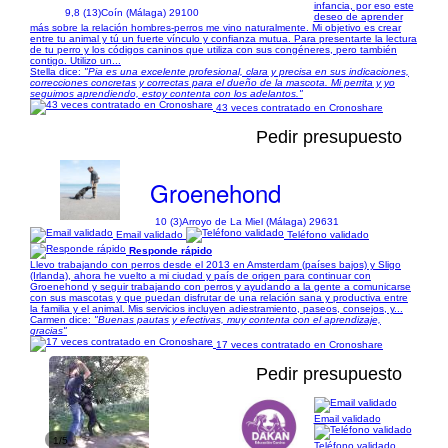
infancia, por eso este
9,8 (13)
Coín (Málaga) 29100
deseo de aprender
más sobre la relación hombres-perros me vino naturalmente. Mi objetivo es crear
entre tu animal y tú un fuerte vínculo y confianza mutua. Para presentarte la lectura
de tu perro y los códigos caninos que utiliza con sus congéneres, pero también
contigo. Utilizo un...
Stella dice:
"Pia es una excelente profesional, clara y precisa en sus indicaciones,
correcciones concretas y correctas para el dueño de la mascota. Mi perrita y yo
seguimos aprendiendo, estoy contenta con los adelantos."
43 veces contratado en Cronoshare
Pedir presupuesto
Groenehond
10 (3)
Arroyo de La Miel (Málaga) 29631
Email validado
Teléfono validado
Responde rápido
Llevo trabajando con perros desde el 2013 en Amsterdam (países bajos) y Sligo
(Irlanda), ahora he vuelto a mi ciudad y país de origen para continuar con
Groenehond y seguir trabajando con perros y ayudando a la gente a comunicarse
con sus mascotas y que puedan disfrutar de una relación sana y productiva entre
la familia y el animal. Mis servicios incluyen adiestramiento, paseos, consejos, y...
Carmen dice:
"Buenas pautas y efectivas, muy contenta con el aprendizaje,
gracias"
17 veces contratado en Cronoshare
Pedir presupuesto
Email validado
1/5
Teléfono validado