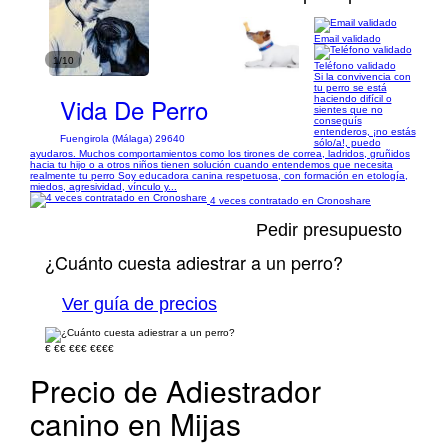
Email validado
1/10
Teléfono validado
Si la convivencia con
tu perro se está
Vida De Perro
haciendo difícil o
sientes que no
conseguís
entenderos, ¡no estás
Fuengirola (Málaga) 29640
sólo/a!, puedo
ayudaros. Muchos comportamientos como los tirones de correa, ladridos, gruñidos
hacia tu hijo o a otros niños tienen solución cuando entendemos que necesita
realmente tu perro Soy educadora canina respetuosa, con formación en etología,
miedos, agresividad, vínculo y...
4 veces contratado en Cronoshare
Pedir presupuesto
¿Cuánto cuesta adiestrar a un perro?
Ver guía de precios
€
€€
€€€
€€€€
Precio de Adiestrador
canino en Mijas