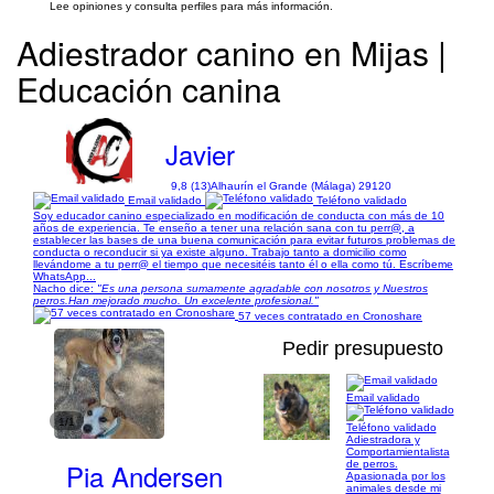
Lee opiniones y consulta perfiles para más información.
Adiestrador canino en Mijas |
Educación canina
Javier
9,8 (13)
Alhaurín el Grande (Málaga) 29120
Email validado
Teléfono validado
Soy educador canino especializado en modificación de conducta con más de 10
años de experiencia. Te enseño a tener una relación sana con tu perr@, a
establecer las bases de una buena comunicación para evitar futuros problemas de
conducta o reconducir si ya existe alguno. Trabajo tanto a domicilio como
llevándome a tu perr@ el tiempo que necesitéis tanto él o ella como tú. Escríbeme
WhatsApp...
Nacho dice:
"Es una persona sumamente agradable con nosotros y Nuestros
perros.Han mejorado mucho. Un excelente profesional."
57 veces contratado en Cronoshare
Pedir presupuesto
Email validado
1/1
Teléfono validado
Adiestradora y
Comportamientalista
Pia Andersen
de perros.
Apasionada por los
animales desde mi