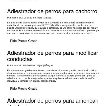
Adiestrador de perros para cachorro
Publicado el 2-11-2020 en Mijas (Málaga)
La idea es de alguna forma evitar que la vecina de arriba esté constantemente
manchando mi terraza por sacudir ****** de alfombras y demás, por lo que no
puedo utilizar mi terraza, que aunque estrecha, es útil al menos para tender ropa y
no puedo. Por lo tanto, necesitaría un cerramiento de lo más económico posible, ya
que no es para aislar ni para nada más que no sea evitar ensuciar mi terraza.
Pide Precio Gratis
Adiestrador de perros para modificar
conductas
Publicado el 18-2-2020 en Mijas (Málaga)
Es labrador con golden retrvier es cruce tiene 13 meses y le da miedo todo ruidos,
algunas persona, a otros perros grandes, negros sobretodo, y se pone agresiva, es
hembra, la llevábamos a todas parte parque canino al campo playa ect., pero se
relaciona poco por la inseguridad que tiene quisiera saber cuanto vale la sesión
individual y también en grupo, gracias maite.
Pide Precio Gratis
Adiestrador de perros para american