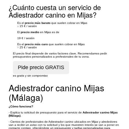
¿Cuánto cuesta un servicio de
Adiestrador canino en Mijas?
Es el
precio más barato
que suelen cobrar en Mijas
↓
15 €
/
sesión
El
precio medio
en Mijas es de
19 €
/
sesión
Es el
precio más caro
que suelen cobrar en Mijas
↑
25 €
/
sesión
El precio final depende de varios factores clave. Recomendamos pedir
presupuestos personalizados a profesionales de tu zona.
es gratis y sin compromiso
Adiestrador canino Mijas
(Málaga)
¿Cómo funciona?
- Explica tu solicitud de presupuesto para el servicio de
Adiestrador canino Mijas
(Málaga)
.
- Cientos de profesionales de Adiestrador canino ubicados en Mijas y alrededores
van a recibir un aviso con tu solicitud y los que muestren interés se van a poner en
contacto contigo, ofreciéndote un presupuesto y tarifas personalizadas para