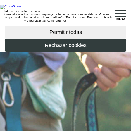
Información sobre cookies
Cronoshare utiliza cookies propias y de terceros para fines analíticos. Puedes
aceptar todas las cookies pulsando el botón “Permitir todas”. Puedes cambiar la
MENU
configuración
, y/o rechazar, así como obtener
más información
.