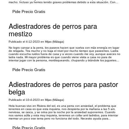
macho. Incluso ya hemos tenido graves problemas debido a esta situación. Con...
Pide Precio Gratis
Adiestradores de perros para
mestizo
Publicado el 4-12-2023 en Mijas (Málaga)
No logro cansar a la perra, los paseos hacen que vuelva con más energía en lugar
de relajada. Tira mucho y no baja el nivel por mucho tiempo que paseemos. Ladra
cuando escucha ruidos fuera de casa y a veces cuando me voy, aunque aveces no
ladra nada. Mi mayor problema es que cuando viene visita a casa no para de
intentar jugar con la persona, mordisqueando, chupando y tirándole los juguetes...
Pide Precio Gratis
Adiestradores de perros para pastor
belga
Publicado el 10-4-2023 en Mijas (Málaga)
Hola buenas vivo en Riviera del sol, es una perra con ansiedad, el problema que
tenemos en casa es que esta inquieta, nos despierta por la mañana a las 5 am,
nerviosa, se rasca, y se orina por la noche por la ansiedad suponemos. Cuando
nos vamos aúlla y esta muy inquieta, tenemos un collar anti ladridos, para intentar
mermar un poco ese tema pero no funciona del todo. Necesito ayuda para...
Pide Precio Gratis