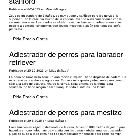
stanford
Publicado el 6-2-2025 en Mijas (Málaga)
Zeus es un stanford de 3’5años, es muy bueno y cariñoso pero los nervios “le
superan”…en la calle tira mucho de la cadena, atiende a las correcciones con la
cadena pero a los 2 segundos se olvida…estamos buscando adiestradora a ser
posible a domicilio, si tenemos que llevarlo nosotros a algún sitio tampoco sería
problema…
Pide Precio Gratis
Adiestrador de perros para labrador
retriever
Publicado el 25-10-2023 en Mijas (Málaga)
La perra se llama bella tiene un año recién cumplido. Tiene displasia de cadera. Es
muy nerviosa, cariñosa y juguetona. En casa esta quieta y obediente pero cuando
sale a la calle no escucha, tira de la correa, salta encima de la gente para
saludarla, no tiene ningún paseo tranquilo todo el rato es una locura
Pide Precio Gratis
Adiestrador de perros para mestizo
Publicado el 29-5-2025 en Mijas (Málaga)
Hace huecos en el jardín del frente de la casa, teniendo 800 metros de jardín para
hacerlos en otro lado, muerde y araña con las garras ( obviamente es buscando
jugar) se sube a todo el mundo ( es muy sociable y hermoso pero como es muy