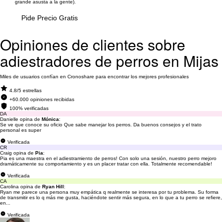
grande asusta a la gente).
Pide Precio Gratis
Opiniones de clientes sobre
adiestradores de perros en Mijas
Miles de usuarios confían en Cronoshare para encontrar los mejores profesionales
4.8/5 estrellas
+60.000 opiniones recibidas
100% verificadas
DA
Danielle opina de
Mónica
:
Se ve que conoce su oficio Que sabe manejar los perros. Da buenos consejos y el trato
personal es super
Verificada
CR
Craig opina de
Pia
:
Pia es una maestra en el adiestramiento de perros! Con solo una sesión, nuestro perro mejoro
dramáticamente su comportamiento y es un placer tratar con ella. Totalmente recomendable!
Verificada
CA
Carolina opina de
Ryan Hill
:
Ryan me parece una persona muy empática q realmente se interesa por tu problema. Su forma
de transmitir es lo q más me gusta, haciéndote sentir más segura, en lo que a tu perro se refiere,
en...
Verificada