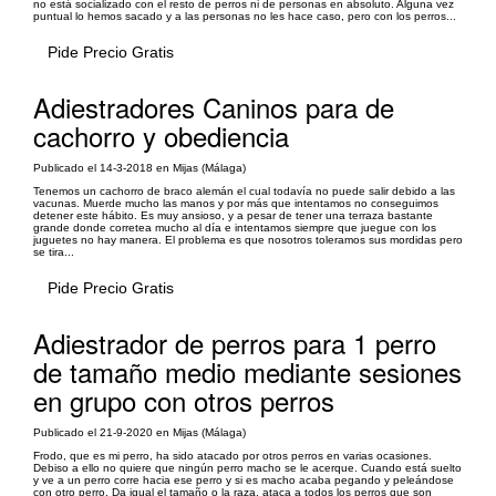
no está socializado con el resto de perros ni de personas en absoluto. Alguna vez
puntual lo hemos sacado y a las personas no les hace caso, pero con los perros...
Pide Precio Gratis
Adiestradores Caninos para de
cachorro y obediencia
Publicado el 14-3-2018 en Mijas (Málaga)
Tenemos un cachorro de braco alemán el cual todavía no puede salir debido a las
vacunas. Muerde mucho las manos y por más que intentamos no conseguimos
detener este hábito. Es muy ansioso, y a pesar de tener una terraza bastante
grande donde corretea mucho al día e intentamos siempre que juegue con los
juguetes no hay manera. El problema es que nosotros toleramos sus mordidas pero
se tira...
Pide Precio Gratis
Adiestrador de perros para 1 perro
de tamaño medio mediante sesiones
en grupo con otros perros
Publicado el 21-9-2020 en Mijas (Málaga)
Frodo, que es mi perro, ha sido atacado por otros perros en varias ocasiones.
Debiso a ello no quiere que ningún perro macho se le acerque. Cuando está suelto
y ve a un perro corre hacia ese perro y si es macho acaba pegando y peleándose
con otro perro. Da igual el tamaño o la raza, ataca a todos los perros que son