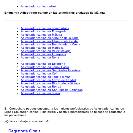
Adiestrador canino online
Encuentra Adiestrador canino en las principales ciudades de Málaga
Adiestrador canino en Torremolinos
Adiestrador canino en Fuengirola
Adiestrador canino en Málaga
Adiestrador canino en Alhaurín de la Torre
Adiestrador canino en Alhaurín el Grande
Adiestrador canino en Benalmadena Costa
Adiestrador canino en Marbella
Adiestrador canino en Vélez-Málaga
Adiestrador canino en Antequera
Adiestrador canino en Nerja
Adiestrador canino en Estepona
Adiestrador canino en Torrox Costa
Adiestrador canino en San Pedro Alcantara
Adiestrador canino en Coín
Adiestrador canino en Torre del Mar
Adiestrador canino en Arroyo de La Miel
Adiestrador canino en Rincón de la Victoria
Adiestrador canino en Ronda
Adiestrador canino en San Luis de Sabinillas
Adiestrador canino en Torrox
En Cronoshare puedes encontrar a los mejores profesionales de Adiestrador canino en
Mijas | Educación canina. Pide precio y hasta 4 profesionales de tu zona te contactan a
las pocas horas.
¿Quieres trabajar con nosotros?
Regístrate Gratis