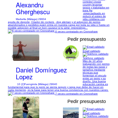
Alexandru
corredor crosss
country levantar
pesos y trabajador en
Gherghescu
bara fija
,especiadisado en
reducir el estres de
Marbella (Málaga) 29604
vida cotidiana con
ayuda de deporte, Criador de cockers , dog aleman y el adopcion de perros
abandonados o perdidos quien entra en nuestra carga por toda su vida o hasta un
posible adopcion al final un bon causeur si tu aime :interestings...
6 veces contratado en Cronoshare
Pedir presupuesto
Email validado
1/12
Teléfono validado
Más de 10 años
trabajando con perros
Daniel Domínguez
de todas las razas y
tamaños mediante
técnicas que
Lopez
fomentan el vinculo
entre un perro y su
dueño. Una buena
10 (2)
Fuengirola (Málaga) 29640
educación canina es
fundamental para que tu perro se sienta seguro y sepa que debe de hacer en
cada momento, es la base para tener una buena convivencia con nuestros canes.
7 veces contratado en Cronoshare
Pedir presupuesto
Email validado