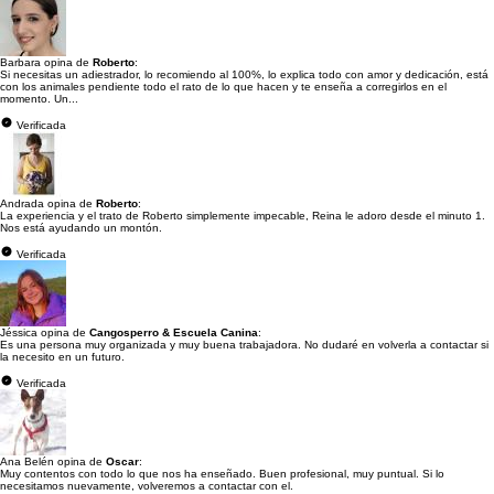
Barbara opina de
Roberto
:
Si necesitas un adiestrador, lo recomiendo al 100%, lo explica todo con amor y dedicación, está
con los animales pendiente todo el rato de lo que hacen y te enseña a corregirlos en el
momento. Un...
Verificada
Andrada opina de
Roberto
:
La experiencia y el trato de Roberto simplemente impecable, Reina le adoro desde el minuto 1.
Nos está ayudando un montón.
Verificada
Jéssica opina de
Cangosperro & Escuela Canina
:
Es una persona muy organizada y muy buena trabajadora. No dudaré en volverla a contactar si
la necesito en un futuro.
Verificada
Ana Belén opina de
Oscar
:
Muy contentos con todo lo que nos ha enseñado. Buen profesional, muy puntual. Si lo
necesitamos nuevamente, volveremos a contactar con el.