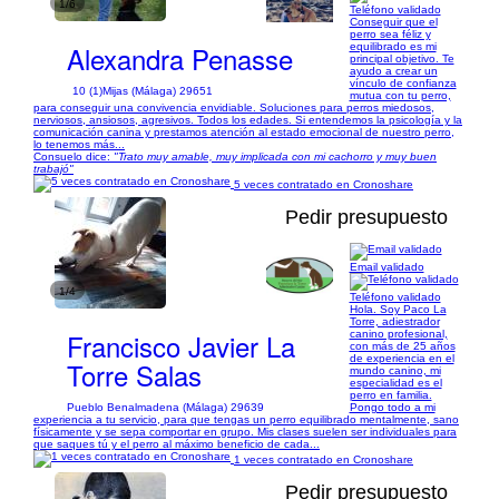
1/6
Teléfono validado
Conseguir que el
perro sea féliz y
Alexandra Penasse
equilibrado es mi
principal objetivo. Te
ayudo a crear un
vínculo de confianza
10 (1)
Mijas (Málaga) 29651
mutua con tu perro,
para conseguir una convivencia envidiable. Soluciones para perros miedosos,
nerviosos, ansiosos, agresivos. Todos los edades. Si entendemos la psicología y la
comunicación canina y prestamos atención al estado emocional de nuestro perro,
lo tenemos más...
Consuelo dice:
"Trato muy amable, muy implicada con mi cachorro y muy buen
trabajó"
5 veces contratado en Cronoshare
Pedir presupuesto
Email validado
1/4
Teléfono validado
Hola. Soy Paco La
Torre, adiestrador
Francisco Javier La
canino profesional,
con más de 25 años
de experiencia en el
Torre Salas
mundo canino, mi
especialidad es el
perro en familia.
Pueblo Benalmadena (Málaga) 29639
Pongo todo a mi
experiencia a tu servicio, para que tengas un perro equilibrado mentalmente, sano
físicamente y se sepa comportar en grupo. Mis clases suelen ser individuales para
que saques tú y el perro al máximo beneficio de cada...
1 veces contratado en Cronoshare
Pedir presupuesto