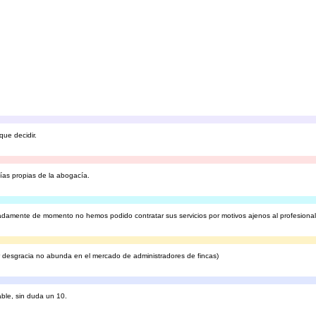
ue decidir.
ías propias de la abogacía.
iadamente de momento no hemos podido contratar sus servicios por motivos ajenos al profesiona
or desgracia no abunda en el mercado de administradores de fincas)
able, sin duda un 10.