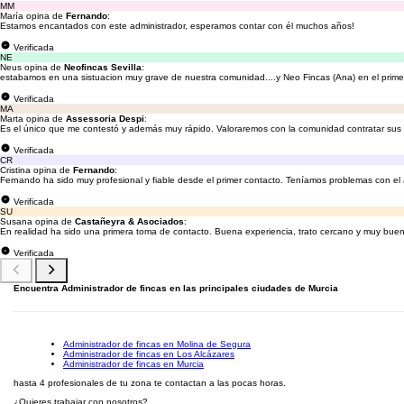
MM
María opina de
Fernando
:
Estamos encantados con este administrador, esperamos contar con él muchos años!
Verificada
NE
Neus opina de
Neofincas Sevilla
:
estabamos en una sistuacion muy grave de nuestra comunidad....y Neo Fincas (Ana) en el primer c
Verificada
MA
Marta opina de
Assessoria Despi
:
Es el único que me contestó y además muy rápido. Valoraremos con la comunidad contratar sus s
Verificada
CR
Cristina opina de
Fernando
:
Fernando ha sido muy profesional y fiable desde el primer contacto. Teníamos problemas con el a
Verificada
SU
Susana opina de
Castañeyra & Asociados
:
En realidad ha sido una primera toma de contacto. Buena experiencia, trato cercano y muy bue
Verificada
Encuentra Administrador de fincas en las principales ciudades de Murcia
Administrador de fincas en Molina de Segura
Administrador de fincas en Los Alcázares
Administrador de fincas en Murcia
hasta 4 profesionales de tu zona te contactan a las pocas horas.
¿Quieres trabajar con nosotros?