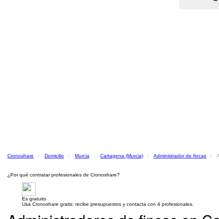
Cronoshare
Domicilio
Murcia
Cartagena (Murcia)
Administrador de fincas
A
¿Por qué contratar profesionales de Cronoshare?
Es gratuito
Usa Cronoshare gratis: recibe presupuestos y contacta con 4 profesionales.