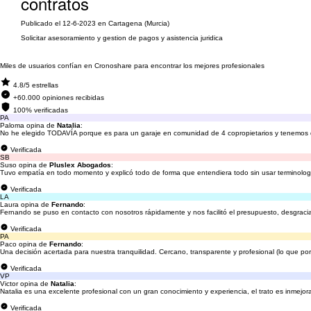
contratos
Publicado el 12-6-2023 en Cartagena (Murcia)
Solicitar asesoramiento y gestion de pagos y asistencia juridica
Miles de usuarios confían en Cronoshare para encontrar los mejores profesionales
4.8/5 estrellas
+60.000 opiniones recibidas
100% verificadas
PA
Paloma opina de
Natalia
:
No he elegido TODAVÍA porque es para un garaje en comunidad de 4 copropietarios y tenemos q
Verificada
SB
Suso opina de
Pluslex Abogados
:
Tuvo empatía en todo momento y explicó todo de forma que entendiera todo sin usar terminolog
Verificada
LA
Laura opina de
Fernando
:
Fernando se puso en contacto con nosotros rápidamente y nos facilitó el presupuesto, desgrac
Verificada
PA
Paco opina de
Fernando
:
Una decisión acertada para nuestra tranquilidad. Cercano, transparente y profesional (lo que p
Verificada
VP
Victor opina de
Natalia
:
Natalia es una excelente profesional con un gran conocimiento y experiencia, el trato es inmejor
Verificada