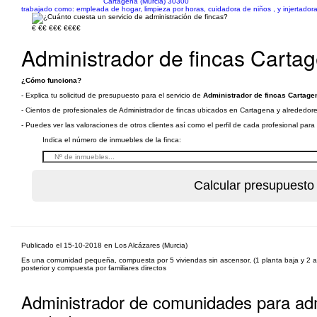
Cartagena (Murcia) 30300
trabajado como: empleada de hogar, limpieza por horas, cuidadora de niños , y injertador
€
€€
€€€
€€€€
Administrador de fincas Carta
¿Cómo funciona?
- Explica tu solicitud de presupuesto para el servicio de
Administrador de fincas Cartage
- Cientos de profesionales de Administrador de fincas ubicados en Cartagena y alrededores
- Puedes ver las valoraciones de otros clientes así como el perfil de cada profesional par
Indica el número de inmuebles de la finca:
Publicado el 15-10-2018 en Los Alcázares (Murcia)
Es una comunidad pequeña, compuesta por 5 viviendas sin ascensor, (1 planta baja y 2 alt
posterior y compuesta por familiares directos
Administrador de comunidades para adm