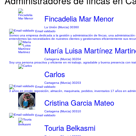
Administradores de fincas en Ca
Fincadelia Mar Menor
La Unión (Murcia) 30360
Email validado
Somos una empresa dedicada a la gestión y administración de fincas, una administración d
entendemos las necesidades de nuestros clientes y gestionamos eficientemente sus recurso
María Luisa Martínez Martin
Cartagena (Murcia) 30204
Soy una persona proactiva y eficiente en mi trabajo, agradable y buena presencia con trat
Carlos
Cartagena (Murcia) 30203
Email validado
3 años en eroski, reposición, almacén, maquinaria, pedidos, inventarios 17 años en admi
Cristina Garcia Mateo
Cartagena (Murcia) 30310
Email validado
Touria Belkasmi