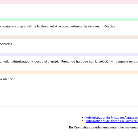
ontacto comprendió...y facilitó al máximo como solventar la situaión..... Gracias
ervicios.
nterior administrador y, desde el principio, Fernando ha dado con la solución y ha puesto en ord
na atención.
Administrador de fincas en Alguazas
Administrador de fincas en Javali N
En Cronoshare puedes encontrar a los mejores pr