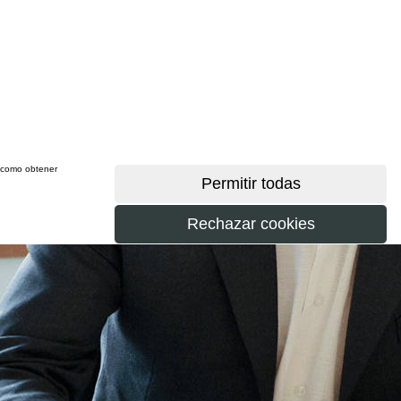
sí como obtener
más