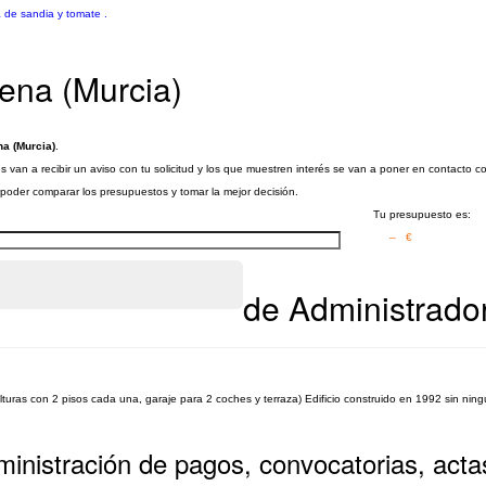
a de sandia y tomate .
gena (Murcia)
na (Murcia)
.
 van a recibir un aviso con tu solicitud y los que muestren interés se van a poner en contacto co
a poder comparar los presupuestos y tomar la mejor decisión.
Tu presupuesto es:
– €
de Administrador
uras con 2 pisos cada una, garaje para 2 coches y terraza) Edificio construido en 1992 sin nin
inistración de pagos, convocatorias, acta