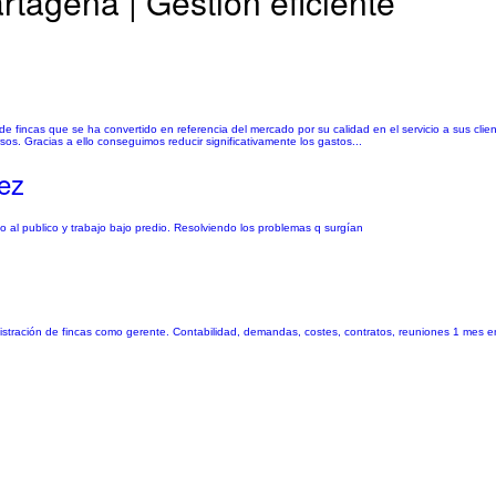
rtagena | Gestión eficiente
e fincas que se ha convertido en referencia del mercado por su calidad en el servicio a sus cli
s. Gracias a ello conseguimos reducir significativamente los gastos...
ez
o al publico y trabajo bajo predio. Resolviendo los problemas q surgían
nistración de fincas como gerente. Contabilidad, demandas, costes, contratos, reuniones 1 mes 