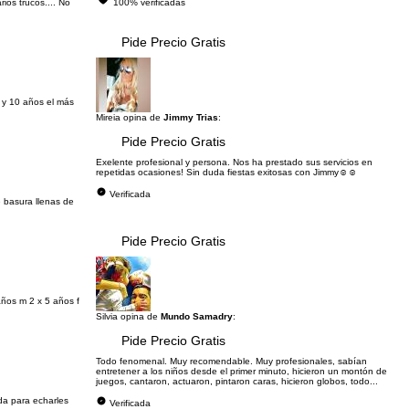
ios trucos.... No
100% verificadas
Pide Precio Gratis
 y 10 años el más
Mireia opina de
Jimmy Trias
:
Pide Precio Gratis
Exelente profesional y persona. Nos ha prestado sus servicios en
repetidas ocasiones! Sin duda fiestas exitosas con Jimmy☺️☺️
Verificada
 basura llenas de
Pide Precio Gratis
años m 2 x 5 años f
Silvia opina de
Mundo Samadry
:
Pide Precio Gratis
Todo fenomenal. Muy recomendable. Muy profesionales, sabían
entretener a los niños desde el primer minuto, hicieron un montón de
juegos, cantaron, actuaron, pintaron caras, hicieron globos, todo...
da para echarles
Verificada