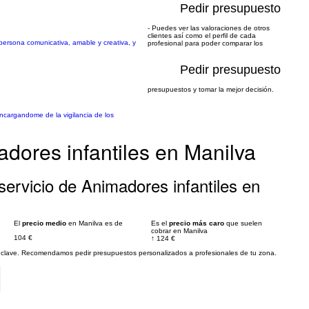
Pedir presupuesto
- Puedes ver las valoraciones de otros
clientes así como el perfil de cada
ersona comunicativa, amable y creativa, y
profesional para poder comparar los
Pedir presupuesto
presupuestos y tomar la mejor decisión.
ncargandome de la vigilancia de los
dores infantiles en Manilva
ervicio de Animadores infantiles en
El
precio medio
en Manilva es de
Es el
precio más caro
que suelen
cobrar en Manilva
104 €
↑
124 €
es clave. Recomendamos pedir presupuestos personalizados a profesionales de tu zona.