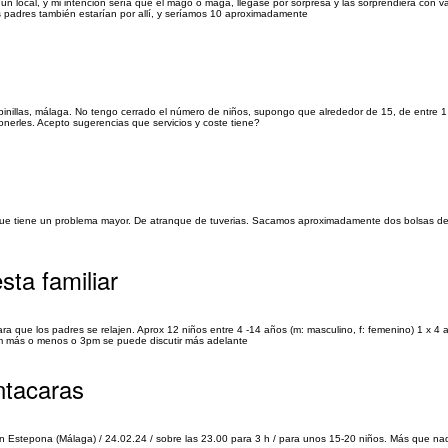
 un local, y mi intención sería que el mago o maga, llegase por sorpresa y las sorprendiera con var
s padres también estarían por allí, y seríamos 10 aproximadamente
binillas, málaga. No tengo cerrado el número de niños, supongo que alrededor de 15, de entre 1
erles. Acepto sugerencias que servicios y coste tiene?
a que tiene un problema mayor. De atranque de tuverias. Sacamos aproximadamente dos bolsas de
sta familiar
que los padres se relajen. Aprox 12 niños entre 4 -14 años (m: masculino, f: femenino) 1 x 4 
0pm más o menos o 3pm se puede discutir más adelante
ntacaras
 Estepona (Málaga) / 24.02.24 / sobre las 23.00 para 3 h / para unos 15-20 niños. Más que na