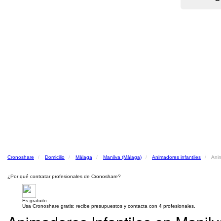
Cronoshare
Domicilio
Málaga
Manilva (Málaga)
Animadores infantiles
Anim
¿Por qué contratar profesionales de Cronoshare?
Es gratuito
Usa Cronoshare gratis: recibe presupuestos y contacta con 4 profesionales.