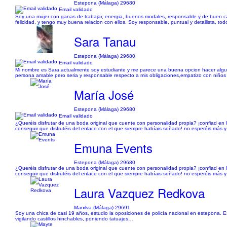
Estepona (Málaga) 29680
Email validado
Soy una mujer con ganas de trabajar, energia, buenos modales, responsable y de buen cara
felicidad, y tengo muy buena relacion con ellos. Soy responsable, puntual y detallista, to
Sara Tanau
Estepona (Málaga) 29680
Email validado
Mi nombre es Sara,actualmente soy estudiante y me parece una buena opcion hacer algun
persona amable pero seria y responsable respecto a mis obligaciones,empatizo con niños 
María José
Estepona (Málaga) 29680
Email validado
¿Queréis disfrutar de una boda original que cuente con personalidad propia? ¡confiad en
conseguir que disfrutéis del enlace con el que siempre habíais soñado! no esperéis más y
Emuna Events
Estepona (Málaga) 29680
¿Queréis disfrutar de una boda original que cuente con personalidad propia? ¡confiad en
conseguir que disfrutéis del enlace con el que siempre habíais soñado! no esperéis más y
Laura Vazquez Redkova
Manilva (Málaga) 29691
Soy una chica de casi 19 años, estudio la oposiciones de policía nacional en estepona. 
vigilando castillos hinchables, poniendo tatuajes…