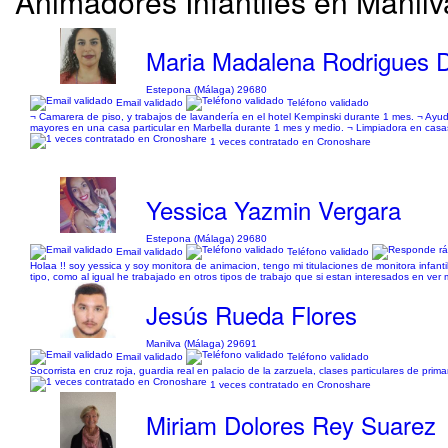
Animadores Infantiles en Manilv
Maria Madalena Rodrigues D
Estepona (Málaga) 29680
Email validado
Teléfono validado
¬ Camarera de piso, y trabajos de lavandería en el hotel Kempinski durante 1 mes. ¬ Ayud
mayores en una casa particular en Marbella durante 1 mes y medio. ¬ Limpiadora en casa
1 veces contratado en Cronoshare
Yessica Yazmin Vergara
Estepona (Málaga) 29680
Email validado
Teléfono validado
Holaa !! soy yessica y soy monitora de animacion, tengo mi titulaciones de monitora infant
tipo, como al igual he trabajado en otros tipos de trabajo que si estan interesados en ver 
Jesús Rueda Flores
Manilva (Málaga) 29691
Email validado
Teléfono validado
Socorrista en cruz roja, guardia real en palacio de la zarzuela, clases particulares de prim
1 veces contratado en Cronoshare
Miriam Dolores Rey Suarez