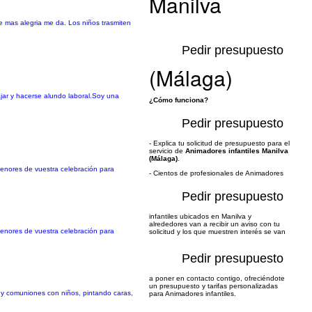
Manilva
e mas alegria me da. Los niños trasmiten
Pedir presupuesto
(Málaga)
jar y hacerse alundo laboral.Soy una
¿Cómo funciona?
Pedir presupuesto
- Explica tu solicitud de presupuesto para el
servicio de
Animadores infantiles Manilva
(Málaga)
.
menores de vuestra celebración para
- Cientos de profesionales de Animadores
Pedir presupuesto
infantiles ubicados en Manilva y
alrededores van a recibir un aviso con tu
menores de vuestra celebración para
solicitud y los que muestren interés se van
Pedir presupuesto
a poner en contacto contigo, ofreciéndote
un presupuesto y tarifas personalizadas
 y comuniones con niños, pintando caras,
para Animadores infantiles.