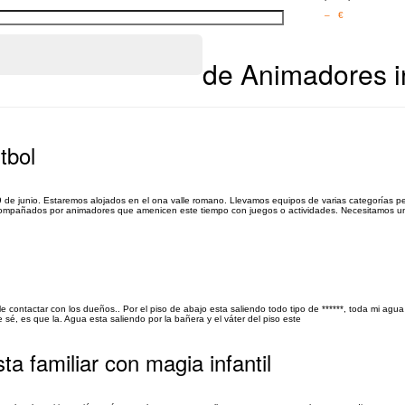
– €
de Animadores in
tbol
9 de junio. Estaremos alojados en el ona valle romano. Llevamos equipos de varias categorías p
 acompañados por animadores que amenicen este tiempo con juegos o actividades. Necesitamos 
ble contactar con los dueños.. Por el piso de abajo esta saliendo todo tipo de ******, toda mi agua
 sé, es que la. Agua esta saliendo por la bañera y el váter del piso este
ta familiar con magia infantil