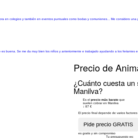
adora en colegios y también en eventos puntuales como bodas y comuniones... Me considero una p
es buena. Se me da muy bien los niños y anteriormente e trabajado ayudando a los feriantes e
Precio de Anima
¿Cuánto cuesta un s
Manilva?
Es el
precio más barato
que
suelen cobrar en Manilva
↓
87 €
El precio final depende de varios factor
es gratis y sin compromiso
Tu presupuesto es: