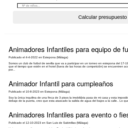
Animadores Infantiles para equipo de fu
Publicado el 4-4-2022 en Estepona (Málaga)
Somos un club de futbol de sevilla que va a participar en un torneo en estepona del 17-1
que el tiempo que estén en el hotel (fuera de las horas de competición) se encuentren
por...
Animador Infantil para cumpleaños
Publicado el 10-8-2023 en Estepona (Málaga)
Soy la única inquilina de una finca de 3 pisos la imobiliária pasa de mi casa y esta imposi
debajo de la puerta, creo que esta atascado la salida de agua del bajos a la calle.. Lo que
Animadores Infantiles para evento o fies
Publicado el 12-10-2023 en San Luis de Sabinillas (Málaga)