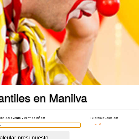
ntiles en Manilva
ción del evento y el nº de niños:
Tu presupuesto es:
– €