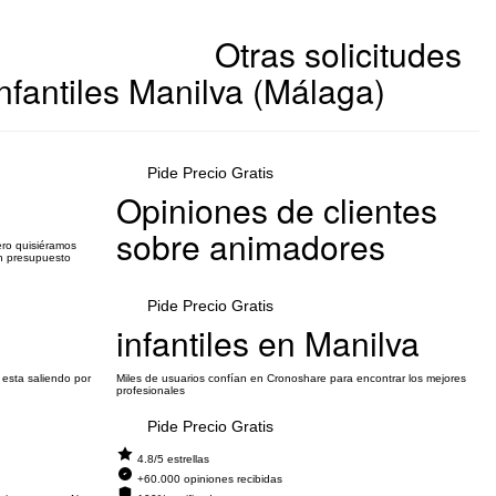
Otras solicitudes
fantiles Manilva (Málaga)
Pide Precio Gratis
Opiniones de clientes
sobre animadores
ero quisiéramos
un presupuesto
Pide Precio Gratis
infantiles en Manilva
 esta saliendo por
Miles de usuarios confían en Cronoshare para encontrar los mejores
profesionales
Pide Precio Gratis
4.8/5 estrellas
+60.000 opiniones recibidas