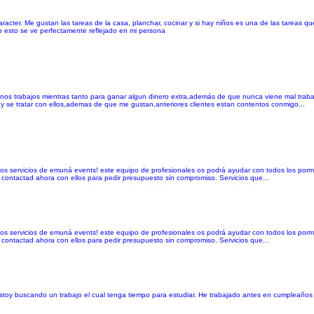
cter. Me gustan las tareas de la casa, planchar, cocinar y si hay niños es una de las tareas qu
do esto se ve perfectamente reflejado en mi persona
os trabajos mientras tanto para ganar algun dinero extra,además de que nunca viene mal traba
y se tratar con ellos,ademas de que me gustan,anteriores clientes estan contentos conmigo...
 los servicios de emuná events! este equipo de profesionales os podrá ayudar con todos los por
 contactad ahora con ellos para pedir presupuesto sin compromiso. Servicios que...
 los servicios de emuná events! este equipo de profesionales os podrá ayudar con todos los por
 contactad ahora con ellos para pedir presupuesto sin compromiso. Servicios que...
Estoy buscando un trabajo el cual tenga tiempo para estudiar. He trabajado antes en cumpleaños