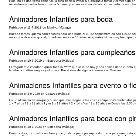
Hola, no es una fiesta como tal, la niña decidió invitar a 4 amigas a tomar y comer algo en
necesitamos mucho tiempo, sería 5 niñas, y en un local sin decoración ni nada de eso, lo
Animadores Infantiles para boda
Publicado el 11-7-2018 en Manilva (Málaga)
Buenas tardes Querria saber costes para una boda el 08 de septiembre en san luis de sa
mayor (no descarto que algún adolescente de 14 años se apunte). No se muy bien que pon
Animadores Infantiles para cumpleaños
Publicado el 10-6-2019 en Estepona (Málaga)
El fregadero e intentado quitar toda la ****** que salia de hay y nos hemos dado cuent
ladrillos y toallitas negras y olorosas. Por si sirve de algo la información. Graciaa
Animaciones Infantiles para evento o fie
Publicado el 3-6-2026 en Casares (Málaga)
Es un almuerzo de amigos y busco que mantengan a los chicos ocupados/entretenidos para 
1 x 7 años f 2 x 11 años f y m 1 x 13 años f 2 x 14 años f 1 x 15 años m Desde las 2:3
Animadores Infantiles para boda con pi
Publicado el 10-1-2024 en Estepona (Málaga)
Buenos días, mi nombre es José y me gustaría pedir presupuesto. Sería para una boda en