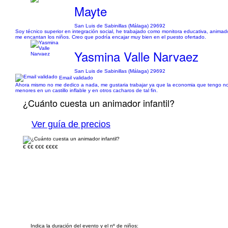
Mayte
San Luis de Sabinillas (Málaga) 29692
Soy técnico superior en integración social, he trabajado como monitora educativa, anim
me encantan los niños. Creo que podría encajar muy bien en el puesto ofertado.
Yasmina Valle Narvaez
San Luis de Sabinillas (Málaga) 29692
Email validado
Ahora mismo no me dedico a nada, me gustaria trabajar ya que la economia que tengo no 
menores en un castillo inflable y en otros cacharos de tal fin.
¿Cuánto cuesta un animador infantil?
Ver guía de precios
€
€€
€€€
€€€€
Indica la duración del evento y el nº de niños: