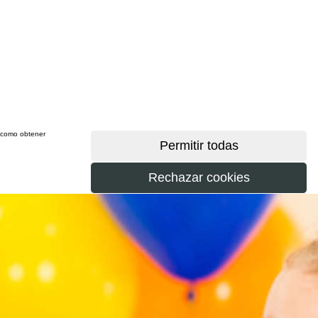
sí como obtener
más