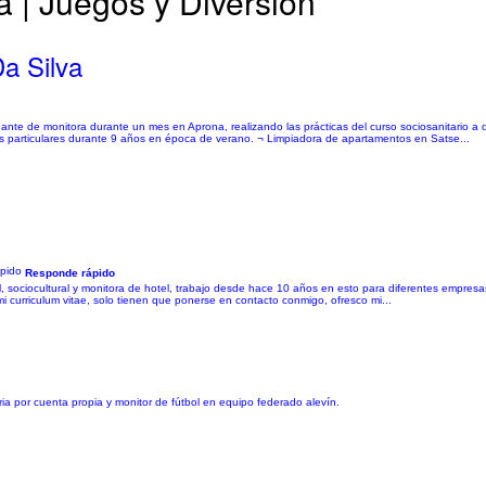
a | Juegos y Diversión
a Silva
ante de monitora durante un mes en Aprona, realizando las prácticas del curso sociosanitario a 
s particulares durante 9 años en época de verano. ¬ Limpiadora de apartamentos en Satse...
Responde rápido
il, sociocultural y monitora de hotel, trabajo desde hace 10 años en esto para diferentes empres
mi curriculum vitae, solo tienen que ponerse en contacto conmigo, ofresco mi...
aria por cuenta propia y monitor de fútbol en equipo federado alevín.