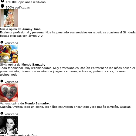
+60.000 opiniones recibidas
100% verificadas
Mireia opina de
Jimmy Trias
:
Exelente profesional y persona. Nos ha prestado sus servicios en repetidas ocasiones! Sin duda
fiestas exitosas con Jimmy☺️☺️
Verificada
Silvia opina de
Mundo Samadry
:
Todo fenomenal. Muy recomendable. Muy profesionales, sabían entretener a los niños desde el
primer minuto, hicieron un montón de juegos, cantaron, actuaron, pintaron caras, hicieron
globos, todo...
Verificada
Vanesa opina de
Mundo Samadry
:
Capitán América todo un cierto. los niños estuvieron encantado y los papás también. Gracias
Verificada
Ana Claudia opina de
Pep
: