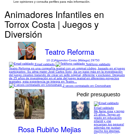
Lee opiniones y consulta perfiles para más información.
Animadores Infantiles en
Torrox Costa | Juegos y
Diversión
Teatro Reforma
10 (1)
Algarrobo-Costa (Málaga) 29750
Email validado
Teléfono validado
Teatro Reforma es una compañía teatral con un original código, basado en el juego
participativo. Su alma mater José Carlos Soto, da un paso más en la investigación
del juego creativo tratando de crear un sello original, diferente y exclusivo. Después
de 25 años de investigación en el arte del juego teatral en diferentes proyectos
teatrales, esta experiencia se integra en Teatro...
2 veces contratado en Cronoshare
Pedir presupuesto
Email validado
Me llamo rosa y tengo
1/11
25 años. Tengo un
grado en educación
infantil y ¡me
encantan los peques!
Rosa Rubiño Mejias
además me gustan
mucho los idiomas.