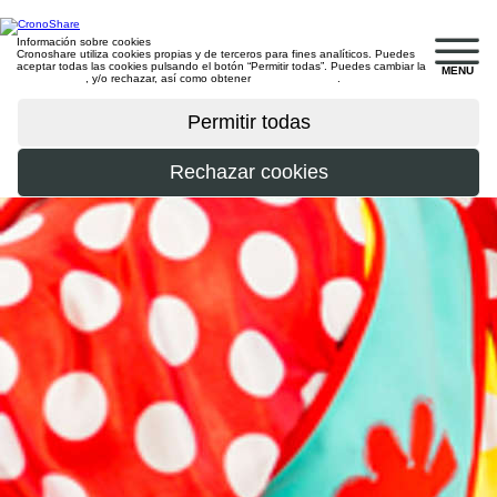
Información sobre cookies
Cronoshare utiliza cookies propias y de terceros para fines analíticos. Puedes
aceptar todas las cookies pulsando el botón “Permitir todas”. Puedes cambiar la
MENU
configuración
, y/o rechazar, así como obtener
más información
.