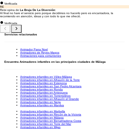
Verificada
RE
Reisi opina de
La Bruja De La Diversión
:
Al final no hare el servicio pero porque decidimos no hacerlo pero es encantadora, la
recomiendo en atención, ideas y con todo lo que me ofreció.
Verificada
Servicios relacionados
Animador Papa Noel
Animadores de Reyes Magos
Animaciones para comuniones
Encuentra Animadores infantiles en las principales ciudades de Málaga
Animadores infantiles en Vélez-Málaga
Animadores infantiles en Alhaurín de la Torre
Animadores infantiles en Estepona
Animadores infantiles en San Pedro Alcantara
Animadores infantiles en Ronda
Animadores infantiles en Antequera
Animadores infantiles en Torremolinos
Animadores infantiles en Alhaurín el Grande
Animadores infantiles en Nerja
Animadores infantiles en Manilva
Animadores infantiles en Marbella
Animadores infantiles en Rincón de la Victoria
Animadores infantiles en Málaga
Animadores infantiles en Benalmadena Costa
Animadores infantiles en Torre del Mar
Animadores infantiles en Mijas