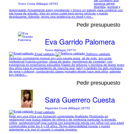
Me considero una
persona alegre,
Torrox Costa (Málaga) 29793
divertida, puntual y
responsable. Actualmente estoy opositando y busco un trabajo para combinar con
mis horas de estudio. Vivo en torrox costa pero tengo vehículo y puedo
desplazarme. Además, tengo otra residencia en motril y por...
Pedir presupuesto
Eva Garrido Palomera
Torrox (Málaga) 29770
Email validado
Teléfono validado
Deberían contratarme porque soy una navaja suiza, sé de todo, soy actriz
profesional (cuenta-cuentos, obras de teatro, monólogos de comedia), con
experiencia en enseñanza educativa (clases de refuerzo y monitora de teatro joven
dos años para el ayuntamiento de mancha real, jaén) y también he sido profesora
de yoga y chikung, conduciendo clases grupales desde hace seis años, además
soy médico...
Pedir presupuesto
Sara Guerrero Cuesta
Algarrobo-Costa (Málaga) 29750
Email validado
Hola! soy una chica con formación universitaria finalizada (Graduada en
pedagogía) que busca trabajo de niñera o de profesora particular (a domicilio,
online, semipresencial) que cuenta con experiencia previa con niños con una edad
comprendida entre los 4 y 16 años. Tengo disponibilidad horaria y puedo
adaptarme a lo que el usuario o usuaria requiera.