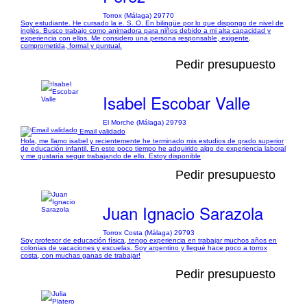
Torrox (Málaga) 29770
Soy estudiante. He cursado la e. S. O. En bilingüe por lo que dispongo de nivel de
inglés. Busco trabajo como animadora para niños debido a mi alta capacidad y
experiencia con ellos. Me considero una persona responsable, exigente,
comprometida, formal y puntual.
Pedir presupuesto
Isabel Escobar Valle
El Morche (Málaga) 29793
Email validado
Hola, me llamo isabel y recientemente he terminado mis estudios de grado superior
de educación infantil. En este poco tiempo he adquirido algo de experiencia laboral
y me gustaría seguir trabajando de ello. Estoy disponible
Pedir presupuesto
Juan Ignacio Sarazola
Torrox Costa (Málaga) 29793
Soy profesor de educación física, tengo experiencia en trabajar muchos años en
colonias de vacaciones y escuelas. Soy argentino y llegué hace poco a torrox
costa, con muchas ganas de trabajar!
Pedir presupuesto