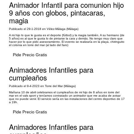
Animador Infantil para comunion hijo
9 años con globos, pintacaras,
magia
Publicado el 29-1-2018 en Vélez-Málaga (Málaga)
A mi hijo lo que le gusta es el deporte (fútbol) y la magia también. A su hermano (de
5 años) es al que le gusta lo de pintarse la cara y demás. No tengo muy claro que
hacer por lo que pido asesoramiento. El evento se realizaría en la playa, chiringuito
el colonia en torre del mar (al lado del faro)
Pide Precio Gratis
Animadores Infantiles para
cumpleaños
Publicado el 9-4-2023 en Torre del Mar (Málaga)
Mañana 10 de abril celebramos el cumpleaños de mi hijo de 8 años en torre del
mar en el vals sport y teníamos contratado un animador que me acaba de avisar
que no puede venir. El servicio sería en las instalaciones del centro deportivo de 17
a 19h.
Pide Precio Gratis
Animadores Infantiles para