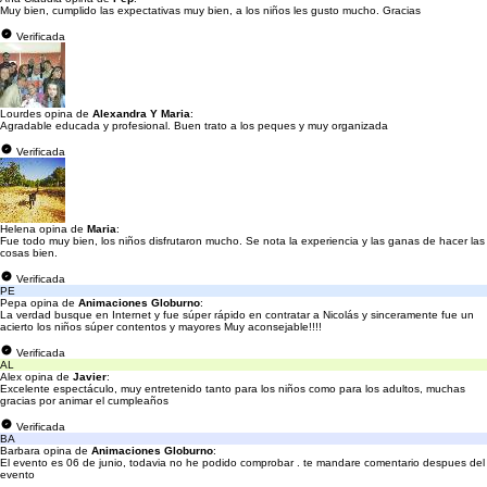
Muy bien, cumplido las expectativas muy bien, a los niños les gusto mucho. Gracias
Verificada
Lourdes opina de
Alexandra Y Maria
:
Agradable educada y profesional. Buen trato a los peques y muy organizada
Verificada
Helena opina de
Maria
:
Fue todo muy bien, los niños disfrutaron mucho. Se nota la experiencia y las ganas de hacer las
cosas bien.
Verificada
PE
Pepa opina de
Animaciones Globurno
:
La verdad busque en Internet y fue súper rápido en contratar a Nicolás y sinceramente fue un
acierto los niños súper contentos y mayores Muy aconsejable!!!!
Verificada
AL
Alex opina de
Javier
:
Excelente espectáculo, muy entretenido tanto para los niños como para los adultos, muchas
gracias por animar el cumpleaños
Verificada
BA
Barbara opina de
Animaciones Globurno
:
El evento es 06 de junio, todavia no he podido comprobar . te mandare comentario despues del
evento