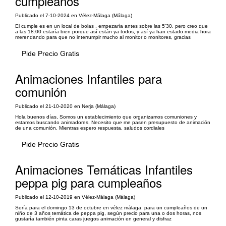
cumpleaños
Publicado el 7-10-2024 en Vélez-Málaga (Málaga)
El cumple es en un local de bolas , empezaría antes sobre las 5'30, pero creo que
a las 18:00 estaría bien porque así están ya todos, y así ya han estado media hora
merendando para que no interrumpir mucho al monitor o monitores, gracias
Pide Precio Gratis
Animaciones Infantiles para
comunión
Publicado el 21-10-2020 en Nerja (Málaga)
Hola buenos días, Somos un establecimiento que organizamos comuniones y
estamos buscando animadores. Necesito que me pasen presupuesto de animación
de una comunión. Mientras espero respuesta, saludos cordiales
Pide Precio Gratis
Animaciones Temáticas Infantiles
peppa pig para cumpleaños
Publicado el 12-10-2019 en Vélez-Málaga (Málaga)
Sería para el domingo 13 de octubre en vélez málaga, para un cumpleaños de un
niño de 3 años temática de peppa pig, según precio para una o dos horas, nos
gustaría también pinta caras juegos animación en general y disfraz