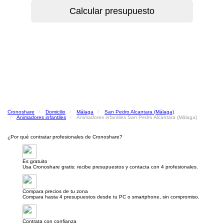
Cronoshare
Domicilio
Málaga
San Pedro Alcantara (Málaga)
Animadores infantiles
Animadores infantiles San Pedro Alcantara (Málaga)
¿Por qué contratar profesionales de Cronoshare?
Es gratuito
Usa Cronoshare gratis: recibe presupuestos y contacta con 4 profesionales.
Compara precios de tu zona
Compara hasta 4 presupuestos desde tu PC o smartphone, sin compromiso.
Contrata con confianza