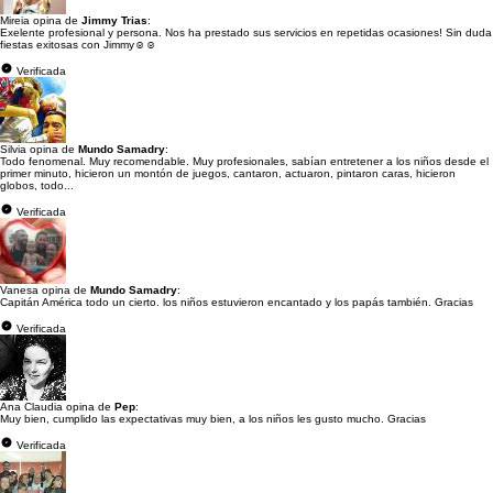
Mireia opina de
Jimmy Trias
:
Exelente profesional y persona. Nos ha prestado sus servicios en repetidas ocasiones! Sin duda
fiestas exitosas con Jimmy☺️☺️
Verificada
Silvia opina de
Mundo Samadry
:
Todo fenomenal. Muy recomendable. Muy profesionales, sabían entretener a los niños desde el
primer minuto, hicieron un montón de juegos, cantaron, actuaron, pintaron caras, hicieron
globos, todo...
Verificada
Vanesa opina de
Mundo Samadry
:
Capitán América todo un cierto. los niños estuvieron encantado y los papás también. Gracias
Verificada
Ana Claudia opina de
Pep
:
Muy bien, cumplido las expectativas muy bien, a los niños les gusto mucho. Gracias
Verificada