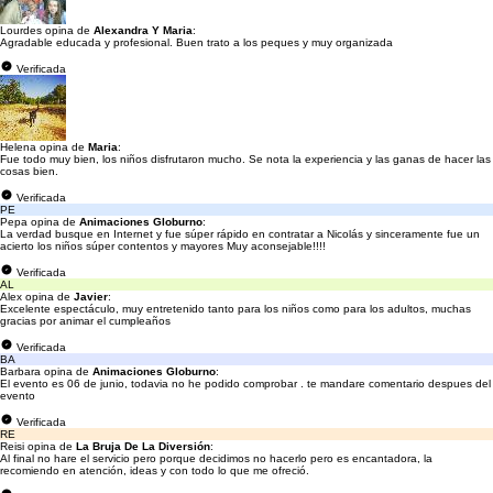
Lourdes opina de
Alexandra Y Maria
:
Agradable educada y profesional. Buen trato a los peques y muy organizada
Verificada
Helena opina de
Maria
:
Fue todo muy bien, los niños disfrutaron mucho. Se nota la experiencia y las ganas de hacer las
cosas bien.
Verificada
PE
Pepa opina de
Animaciones Globurno
:
La verdad busque en Internet y fue súper rápido en contratar a Nicolás y sinceramente fue un
acierto los niños súper contentos y mayores Muy aconsejable!!!!
Verificada
AL
Alex opina de
Javier
:
Excelente espectáculo, muy entretenido tanto para los niños como para los adultos, muchas
gracias por animar el cumpleaños
Verificada
BA
Barbara opina de
Animaciones Globurno
:
El evento es 06 de junio, todavia no he podido comprobar . te mandare comentario despues del
evento
Verificada
RE
Reisi opina de
La Bruja De La Diversión
:
Al final no hare el servicio pero porque decidimos no hacerlo pero es encantadora, la
recomiendo en atención, ideas y con todo lo que me ofreció.