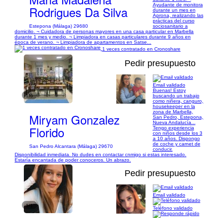
Ayudante de monitora
Rodrigues Da Silva
durante un mes en
Aprona, realizando las
prácticas del curso
Estepona (Málaga) 29680
sociosanitario a
domicilio. ¬ Cuidadora de personas mayores en una casa particular en Marbella
durante 1 mes y medio. ¬ Limpiadora en casas particulares durante 9 años en
época de verano. ¬ Limpiadora de apartamentos en Satse...
1 veces contratado en Cronoshare
Pedir presupuesto
Email validado
Buenas! Estoy
1/6
buscando un trabajo
como niñera, canguro,
housekeeper en la
zona de Marbella,
Miryam Gonzalez
San Pedro, Estepona,
Nueva Andalucía...
Florido
Tengo experiencia
con niños desde los 3
a 10 años. Dispongo
de coche y carnet de
San Pedro Alcantara (Málaga) 29670
conducir.
Disponibilidad inmediata. No dudes en contactar cnmigo si estas interesado.
Estaría encantada de poder conoceros. Un abrazo.
Pedir presupuesto
Email validado
1/1
Teléfono validado