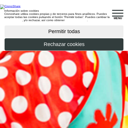
Información sobre cookies
Cronoshare utiliza cookies propias y de terceros para fines analíticos. Puedes
aceptar todas las cookies pulsando el botón “Permitir todas”. Puedes cambiar la
MENU
configuración
, y/o rechazar, así como obtener
más información
.