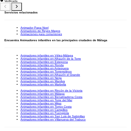
Verificada
Servicios relacionados
Animador Papa Noel
Animadores de Reyes Magos
Animaciones para comuniones
Encuentra Animadores infantiles en las principales ciudades de Málaga
Animadores infantiles en Vélez-Málaga
Animadores infantiles en Alhaurín de la Torre
Animadores infantiles en Estepona
Animadores infantiles en Ronda
Animadores infantiles en Antequera
Animadores infantiles en Torremolinos
Animadores infantiles en Alhaurín el Grande
Animadores infantiles en Nerja
Animadores infantiles en Manilva
Animadores infantiles en Marbella
Animadores infantiles en Rincón de la Victoria
Animadores infantiles en Málaga
Animadores infantiles en Benalmadena Costa
Animadores infantiles en Torre del Mar
Animadores infantiles en Mijas
Animadores infantiles en Torrox Costa
Animadores infantiles en Campillos
Animadores infantiles en Fuengirola
Animadores infantiles en San Luis de Sabinillas
Animadores infantiles en Villanueva del Trabuco