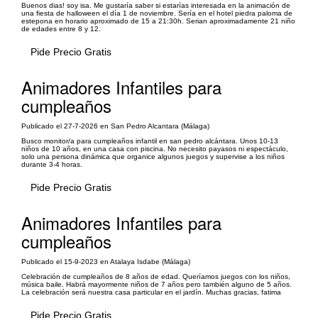
Buenos dias! soy isa. Me gustaría saber si estarías interesada en la animación de
una fiesta de halloween el día 1 de noviembre. Sería en el hotel piedra paloma de
estepona en horario aproximado de 15 a 21:30h. Serian aproximadamente 21 niño
de edades entre 8 y 12.
Pide Precio Gratis
Animadores Infantiles para
cumpleaños
Publicado el 27-7-2026 en San Pedro Alcantara (Málaga)
Busco monitor/a para cumpleaños infantil en san pedro alcántara. Unos 10-13
niños de 10 años, en una casa con piscina. No necesito payasos ni espectáculo,
solo una persona dinámica que organice algunos juegos y supervise a los niños
durante 3-4 horas.
Pide Precio Gratis
Animadores Infantiles para
cumpleaños
Publicado el 15-9-2023 en Atalaya Isdabe (Málaga)
Celebración de cumpleaños de 8 años de edad. Queríamos juegos con los niños,
música baile. Habrá mayormente niños de 7 años pero también alguno de 5 años.
La celebración será nuestra casa particular en el jardín. Muchas gracias, fatima
Pide Precio Gratis