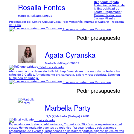
Responde rápido
Rosalia Fontes
Instructor de teatro de
la Especialidad de
Teatro Programador
Cultural Teatro José
Marbella (Málaga) 29602
Jacinto Milanés
Presentador del Centro Cultural Casa Polo Montañés. Animador Cabaret Tropicana
de Cuba
1 veces contratado en Cronoshare
Pedir presupuesto
Agata Cyranska
Marbella (Málaga) 29602
Teléfono validado
Ahora mismo doy clases de baile hip hop freestyle en una escuela de baile a los
niños de 7-9 años. Anteriormente era camarera, cajera y recepcionista. Estoy en
búsqueda de trabajo.
3 veces contratado en Cronoshare
Pedir presupuesto
Marbella Party
9,5 (2)
Marbella (Málaga) 29601
Email validado
Especialista en bodas y celebraciones, Con más de 20 años de experiencia en el
sector, Hemos realizado eventos de todo tipo; Ya sean bodas , celebraciones
organización de eventos, Disponemos de karaoke y pantalla gigante de 3x2metros