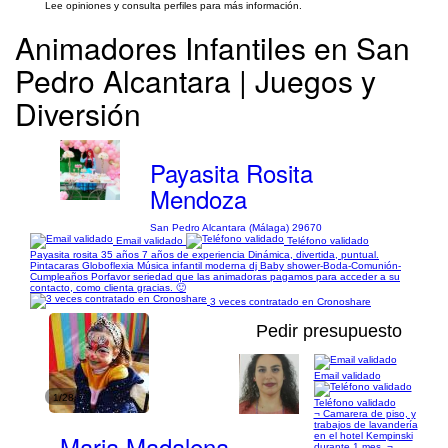
Lee opiniones y consulta perfiles para más información.
Animadores Infantiles en San
Pedro Alcantara | Juegos y
Diversión
Payasita Rosita
Mendoza
San Pedro Alcantara (Málaga) 29670
Email validado
Teléfono validado
Payasita rosita 35 años 7 años de experiencia Dinámica, divertida, puntual.
Pintacaras Globoflexia Música infantil moderna dj Baby shower-Boda-Comunión-
Cumpleaños Porfavor seriedad que las animadoras pagamos para acceder a su
contacto, como clienta gracias. 🙂
3 veces contratado en Cronoshare
Pedir presupuesto
Email validado
1/28
Teléfono validado
¬ Camarera de piso, y
trabajos de lavandería
Maria Madalena
en el hotel Kempinski
durante 1 mes. ¬