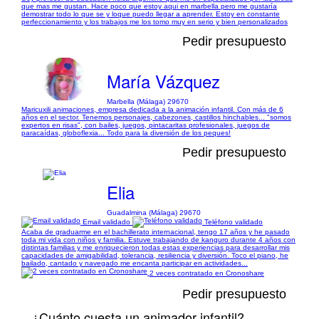
que mas me gustan. Hace poco que estoy aqui en marbella pero me gustaría
demostrar todo lo que se y loque puedo llegar a aprender. Estoy en constante
perfeccionamiento y los trabajos me los tomo muy en serio y bien personalizados
Pedir presupuesto
María Vázquez
Marbella (Málaga) 29670
Maricuxili animaciones, empresa dedicada a la animación infantil. Con más de 6
años en el sector. Tenemos personajes, cabezones, castillos hinchables... "somos
expertos en risas", con bailes, juegos, pintacaritas profesionales, juegos de
paracaídas, globoflexia... Todo para la diversión de los peques!
Pedir presupuesto
Elia
Guadalmina (Málaga) 29670
Email validado
Teléfono validado
Acaba de graduarme en el bachillerato internacional, tengo 17 años y he pasado
toda mi vida con niños y familia. Estuve trabajando de kanguro durante 4 años con
distintas familias y me enriquecieron todas estas experiencias para desarrollar mis
capacidades de amigabilidad, tolerancia, resiliencia y diversión. Toco el piano, he
bailado, cantado y navegado me encanta participar en actividades...
2 veces contratado en Cronoshare
Pedir presupuesto
¿Cuánto cuesta un animador infantil?