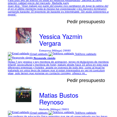
Para todo tipo de evento no dude en pedirnos presupuesto, Siempre la mejor
relación calidad precio del mercado, Marbella party
Juan dice:
"Gran trabajo por parte del equipo nos cambiaron de lugar la cabina del
dj en el último momento toda la música fue espectacular y los mayores terminaron
cantando karaoke. El repertorio de karaoke es interminable. Sin duda volveremos a
repetir"
Pedir presupuesto
Yessica Yazmin
Vergara
Estepona (Málaga) 29680
Email validado
Teléfono validado
Responde rápido
Holaa !! soy yessica y soy monitora de animacion, tengo mi titulaciones de monitora
infantil, sociocultural y monitora de hotel, trabajo desde hace 10 años en esto para
diferentes empresas y hoteles, aparte en eventos de todo tipo, como al igual he
trabajado en otros tipos de trabajo que si estan interesados en ver mi curriculum
vitae, solo tienen que ponerse en contacto conmigo, ofresco mi...
Pedir presupuesto
Matias Bustos
Reynoso
Marbella (Málaga) 29601
Email validado
Teléfono validado
Soy profesor de educación física argentino que me eh especializado por las áreas