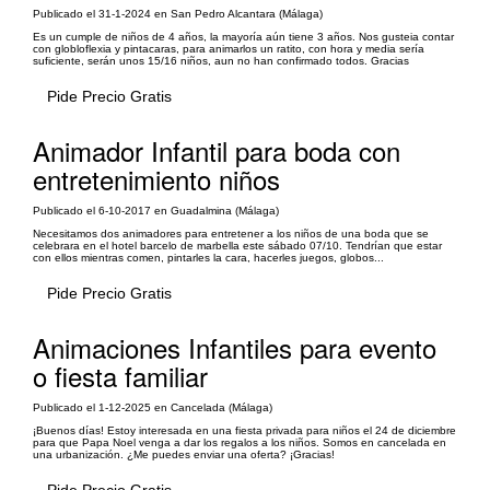
Publicado el 31-1-2024 en San Pedro Alcantara (Málaga)
Es un cumple de niños de 4 años, la mayoría aún tiene 3 años. Nos gusteia contar
con globloflexia y pintacaras, para animarlos un ratito, con hora y media sería
suficiente, serán unos 15/16 niños, aun no han confirmado todos. Gracias
Pide Precio Gratis
Animador Infantil para boda con
entretenimiento niños
Publicado el 6-10-2017 en Guadalmina (Málaga)
Necesitamos dos animadores para entretener a los niños de una boda que se
celebrara en el hotel barcelo de marbella este sábado 07/10. Tendrían que estar
con ellos mientras comen, pintarles la cara, hacerles juegos, globos...
Pide Precio Gratis
Animaciones Infantiles para evento
o fiesta familiar
Publicado el 1-12-2025 en Cancelada (Málaga)
¡Buenos días! Estoy interesada en una fiesta privada para niños el 24 de diciembre
para que Papa Noel venga a dar los regalos a los niños. Somos en cancelada en
una urbanización. ¿Me puedes enviar una oferta? ¡Gracias!