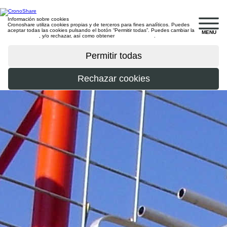
Información sobre cookies
Cronoshare utiliza cookies propias y de terceros para fines analíticos. Puedes
aceptar todas las cookies pulsando el botón “Permitir todas”. Puedes cambiar la
MENU
configuración
, y/o rechazar, así como obtener
más información
.