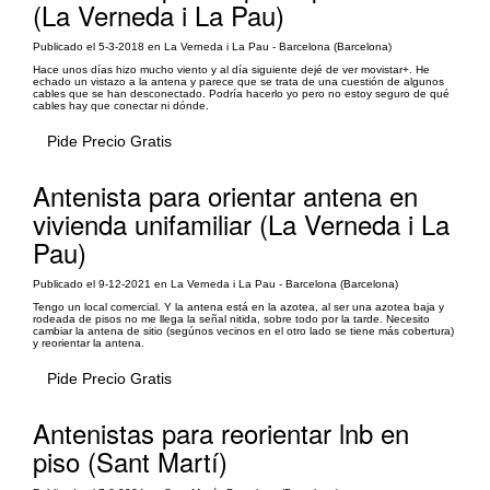
(La Verneda i La Pau)
Publicado el 5-3-2018 en La Verneda i La Pau - Barcelona (Barcelona)
Hace unos días hizo mucho viento y al día siguiente dejé de ver movistar+. He
echado un vistazo a la antena y parece que se trata de una cuestión de algunos
cables que se han desconectado. Podría hacerlo yo pero no estoy seguro de qué
cables hay que conectar ni dónde.
Pide Precio Gratis
Antenista para orientar antena en
vivienda unifamiliar (La Verneda i La
Pau)
Publicado el 9-12-2021 en La Verneda i La Pau - Barcelona (Barcelona)
Tengo un local comercial. Y la antena está en la azotea, al ser una azotea baja y
rodeada de pisos no me llega la señal nitida, sobre todo por la tarde. Necesito
cambiar la antena de sitio (segúnos vecinos en el otro lado se tiene más cobertura)
y reorientar la antena.
Pide Precio Gratis
Antenistas para reorientar lnb en
piso (Sant Martí)