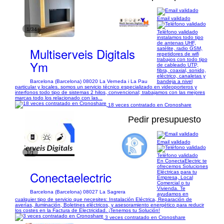
Email validado
1/34
Teléfono validado
instalamos todo tipo
de antenas UHF,
Multiserveis Digitals
satélite, radio GSM,
repetidores de wifi
trabajos con todo tipo
Ym
de cableado UTP,
fibra, coaxial, sonido,
eléctrico, canaletas y
Barcelona (Barcelona) 08020 La Verneda i La Pau
bandeja a nivel
particular y locales. somos un servicio técnico especializado en videoporteros y
interfonos todo tipo de sistemas 2 hilos, convencional; trabajamos con las mejores
marcas todo los relacionado con las...
18 veces contratado en Cronoshare
Pedir presupuesto
Email validado
1/1
Teléfono validado
En ConectaElectric te
ofrecemos Soluciones
Conectaelectric
Eléctricas para tu
Empresa, Local
Comercial o tu
Vivienda. Te
Barcelona (Barcelona) 08027 La Sagrera
ayudamos en
cualquier tipo de servicio que necesites: Instalación Eléctrica, Reparación de
averías, iluminación, Boletines eléctricos, y asesoramiento energético para reducir
los costes en la Factura de Electricidad. ¡Tenemos tu Solución!
3 veces contratado en Cronoshare