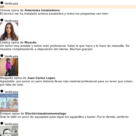
Verificada
VP
Victoria opina de
Antenistas Instaladores
:
El tecnico me ha instalado antena parabolica y todos los programas van bien.
Verificada
Cristina opina de
Ricardo
:
Un señor muy amable y sobre todo profesional. Sabe lo que hace y lo hace de maravilla. Se
muestra completamente a disposición del cliente. Muchas gracias!
Verificada
Margarita opina de
Juan Carlos Lopez
:
Agradable, por poner un pero debería llevar más material profesional para no tener que volver.,
por falta de este.
Verificada
Enrique opina de
Electricistautonomomalaga
:
Solo le faltó un poco de aquaplast para tapar los agujerillos y barrer. Por lo demás, perfecto
Verificada