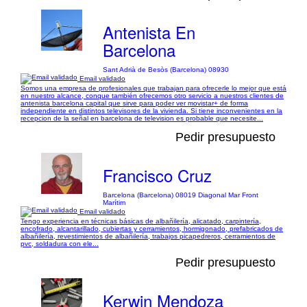
Antenista En
Barcelona
Sant Adrià de Besòs (Barcelona) 08930
Email validado
Somos una empresa de profesionales que trabajan para ofrecerle lo mejor que está
en nuestro alcance, conque también ofrecemos otro servicio a nuestros clientes de
antenista barcelona capital que sirve para poder ver movistar+ de forma
independiente en distintos televisores de la vivienda. Si tiene inconvenientes en la
recepcion de la señal en barcelona de television es probable que necesite...
Pedir presupuesto
Francisco Cruz
Barcelona (Barcelona) 08019 Diagonal Mar Front
Marítim
Email validado
Tengo experiencia en técnicas básicas de albañilería, alicatado, carpintería,
encofrado, alcantarillado, cubiertas y cerramientos, hormigonado, prefabricados de
albañilería, revestimientos de albañilería, trabajos picapedreros, cerramientos de
pvc, soldadura con ele...
Pedir presupuesto
Kerwin Mendoza