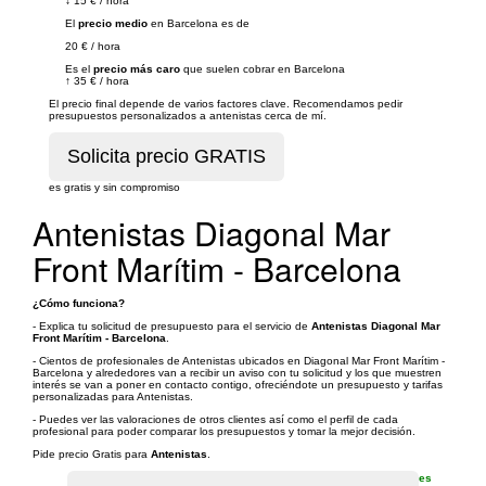
↓
15 €
/
hora
El
precio medio
en Barcelona es de
20 €
/
hora
Es el
precio más caro
que suelen cobrar en Barcelona
↑
35 €
/
hora
El precio final depende de varios factores clave. Recomendamos pedir
presupuestos personalizados a antenistas cerca de mí.
es gratis y sin compromiso
Antenistas Diagonal Mar
Front Marítim - Barcelona
¿Cómo funciona?
- Explica tu solicitud de presupuesto para el servicio de
Antenistas Diagonal Mar
Front Marítim - Barcelona
.
- Cientos de profesionales de Antenistas ubicados en Diagonal Mar Front Marítim -
Barcelona y alrededores van a recibir un aviso con tu solicitud y los que muestren
interés se van a poner en contacto contigo, ofreciéndote un presupuesto y tarifas
personalizadas para Antenistas.
- Puedes ver las valoraciones de otros clientes así como el perfil de cada
profesional para poder comparar los presupuestos y tomar la mejor decisión.
Pide precio Gratis para
Antenistas
.
es