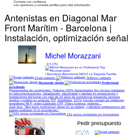
Contrata con confianza
Lee opiniones y consulta perfiles para más información.
Antenistas en Diagonal Mar
Front Marítim - Barcelona |
Instalación, optimización señal
Michel Morazzani
9,5 (75)
| Barcelona (Barcelona) 08013 La Sagrada Família
Email validado
Teléfono validado
Responde rápido
Profesional
acreditado
Presupuestos sin compromiso. Trabajos 100% Garantizados Soy técnico instalador
en telecomunicaciones, climatización, electricidad y manitas en reparaciones y
instalaciones del hogar con más de 20 años de experiencia prestando servicios
rápidos y pulidos en antenas TDT, Satelitales, CCTV (circuito cerrado de vigilancia),
repetidores Wi Fi, redes Cableado UTP, Vídeo porteros, porteros...
José dice:
"Muy buen profesional, limpio en su trabajo, y dándote explicaciones del
trabajo realizado.Yo lo recomiendo."
151 veces contratado en Cronoshare
Pedir presupuesto