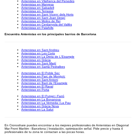
Antenistas en Vilafranca del Penedès
Antenistas en Manresa
Antenistas en Sabadell
Antenistas en Terrassa
Antenistas en Sant Vicenç dels Horts
Antenistas en Sant Joan Despí
Antenistas en Molins de Rei
Antenistas en Cerdanyola del Vallès
Antenistas en Palafolls
Encuentra Antenistas en los principales barrios de Barcelona
Antenistas en Sant Andreu
Antenistas en Les Corts
Antenistas en La Dreta de L'Eixample
Antenistas en Gràcia
Antenistas en Sant Martí
Antenistas en Sarrià Pedralbes
Antenistas en El Poble Sec
Antenistas en Parc de Montjuïc
Antenistas en Sant Antoni
Antenistas en Barri de l'Eixample
Antenistas en El Raval
Antenistas en Porta
Antenistas en El Putget i Farró
Antenistas en La Bonanova
Antenistas en La Verneda i La Pau
Antenistas en Gràcia Nova
Antenistas en La Salut
En Cronoshare puedes encontrar a los mejores profesionales de Antenistas en Diagonal
Mar Front Marítim - Barcelona | Instalación, optimización señal. Pide precio y hasta 4
profesionales de tu zona te contactan a las pocas horas.