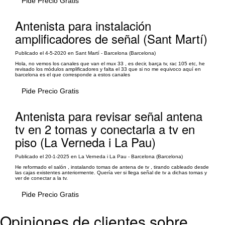
Pide Precio Gratis
Antenista para instalación
amplificadores de señal (Sant Martí)
Publicado el 4-5-2020 en Sant Martí - Barcelona (Barcelona)
Hola, no vemos los canales que van el mux 33 , es decir, barça tv, rac 105 etc, he
revisado los módulos amplificadores y falta el 33 que si no me equivoco aquí en
barcelona es el que corresponde a estos canales
Pide Precio Gratis
Antenista para revisar señal antena
tv en 2 tomas y conectarla a tv en
piso (La Verneda i La Pau)
Publicado el 20-1-2025 en La Verneda i La Pau - Barcelona (Barcelona)
He reformado el salón , instalando tomas de antena de tv , tirando cableado desde
las cajas existentes anteriormente. Quería ver si llega señal de tv a dichas tomas y
ver de conectar a la tv.
Pide Precio Gratis
Opiniones de clientes sobre