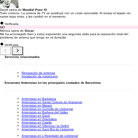
David opina de
Mondial Pose Sl
:
Todo correcto. La antena de TV se sustituyó con un coste razonable. Al revisar el tejado vio
varias tejas rotas, y las cambió en el momento.
Verificada
MÓ
Mónica opina de
Oscar
:
Me ha aconsejado bien y estoy esperando una segunda visita para la reparación total del
problema de antena que tengo en mi domicilio
Verificada
Servicios relacionados
Reparación de antenas
Instalación de pararrayos
Encuentra Antenistas en las principales ciudades de Barcelona
Antenistas en Badalona
Antenistas en Santa Coloma de Gramenet
Antenistas en Mataró
Antenistas en Cornella de Llobregat
Antenistas en Barbera del Valles
Antenistas en Gavà
Antenistas en Granollers
Antenistas en Calella
Antenistas en Vilanova i la Geltrú
Antenistas en Sant Boi de Llobregat
Antenistas en L'Hospitalet de Llobregat