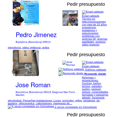
Pedir presupuesto
Email validado
Técnico en
1/3
telecomunicaciones
con mas de 10 años
experiencia,
instalamos y
Pedro Jimenez
solucionamos
problemas con
antenas tdt, antenas
satelitales, porteros,
Badalona (Barcelona) 08913
video porteros,
megafonía, video vigilancia, redes,
Pedir presupuesto
Email validado
Teléfono validado
1/7
Responde rápido
Reformas y
reparaciones:
Jose Roman
Cocinas, baños,
techos, paredes,
suelos, parquet,
pintura, comunidades,
Barcelona (Barcelona) 08019 Diagonal Mar Front
fachadas y parquings,
Marítim
alisado, fontaneria,
electricidad. Pequeñas instalaciones: Luces, enchufes, grifos, persianas, wc,
lavabos, vitroceramica, calentadores, mamparas de...
2 veces contratado en Cronoshare
Pedir presupuesto