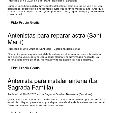
Publicado el 7-6-2024 en Sant Martí - Barcelona (Barcelona)
Durante unas horas al dia, hay canales del satelite astra que no se ven o se ven
pixelizados, sobretodo los horizontales. Esto ocurre unos meses al año. Creo que
hay que mover un poco el lnb, yo no puedo hacerlo ya que no llego y desconozco
como hacerlo.
Pide Precio Gratis
Antenistas para reparar astra (Sant
Martí)
Publicado el 30-5-2018 en Sant Martí - Barcelona (Barcelona)
El receptor ya no capta la señal de la antena en el terrado: reconoce la emisora
que debería verse, pero no capta señal alguna y no hay imagen ni sonido. La
antena tiene unos 18 años. He mirado y no he sabido ver nada anormal.
Pide Precio Gratis
Antenista para instalar antena (La
Sagrada Família)
Publicado el 19-10-2020 en La Sagrada Família - Barcelona (Barcelona)
Quiero instalar una antena parabólica en la azotea de mi vivienda para recibir señal
en mi piso. Hay un patio interior por el que baja el cable de la antena convencional.
Estoy en un primer piso y hay dos pisos encima.