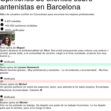
antenistas en Barcelona
Miles de usuarios confían en Cronoshare para encontrar los mejores profesionales
4.8/5 estrellas
+60.000 opiniones recibidas
100% verificadas
Rosi opina de
Miquel
:
Quiero destacar la profesionalidad de Mikel. Nos envió presupuesto para colocar una antena +
central, previa visita, a la comunidad de vecinos. Llegó a la hora acordada, el precio fue muy
bueno y,...
Verificada
NU
Nuria opina de
Larune Hometech
:
Manel muchas gracias , Muy profesional y resolutivo . Lo recomiendo y recomendaré . Muchas
gracias
Verificada
JO
Joana opina de
Michel
:
Un servicio perfecto en todos los aspectos, tanto, que además le he dado propina. Encantada.
Altamente recomendado. Saludos ☘️
Verificada
BE
Beatriz opina de
Michel
:
Aún no he probado su trabajo. Ha dejado una parte de su trabajo inconcluso. Lo ha dejado
para que lo termine, pero si no tengo ni idea