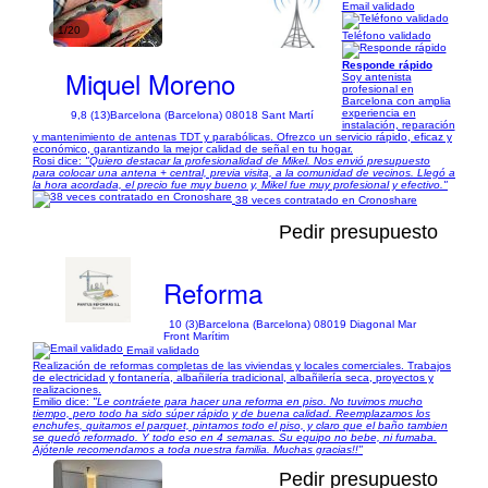
Email validado
1/20
Teléfono validado
Responde rápido
Miquel Moreno
Soy antenista
profesional en
Barcelona con amplia
experiencia en
9,8 (13)
Barcelona (Barcelona) 08018 Sant Martí
instalación, reparación
y mantenimiento de antenas TDT y parabólicas. Ofrezco un servicio rápido, eficaz y
económico, garantizando la mejor calidad de señal en tu hogar.
Rosi dice:
"Quiero destacar la profesionalidad de Mikel. Nos envió presupuesto
para colocar una antena + central, previa visita, a la comunidad de vecinos. Llegó a
la hora acordada, el precio fue muy bueno y, Mikel fue muy profesional y efectivo."
38 veces contratado en Cronoshare
Pedir presupuesto
Reforma
10 (3)
Barcelona (Barcelona) 08019 Diagonal Mar
Front Marítim
Email validado
Realización de reformas completas de las viviendas y locales comerciales. Trabajos
de electricidad y fontanería, albañilería tradicional, albañilería seca, proyectos y
realizaciones.
Emilio dice:
"Le contráete para hacer una reforma en piso. No tuvimos mucho
tiempo, pero todo ha sido súper rápido y de buena calidad. Reemplazamos los
enchufes, quitamos el parquet, pintamos todo el piso, y claro que el baño tambien
se quedó reformado. Y todo eso en 4 semanas. Su equipo no bebe, ni fumaba.
Ajótenle recomendamos a toda nuestra familia. Muchas gracias!!"
Pedir presupuesto