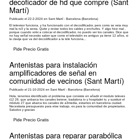
decoficador de hd que compre (Sant
Martí)
Publicado el 22-2-2024 en Sant Martí - Barcelona (Barcelona)
El televisor funciona, y ha funcionado con el decodificador, pero como se veia muy
mal la tv3 y la sexta. Quite y revise todos los cables y enchufes. Y algo hice mal ,
porque cuando volvi a colocar el decodificador, no puedo ver los canales. Dice que
no hay señal necesito saber que como el televisión es antiguo ya tiene 12 años, si
la clavija que va del decodificador a la tele funciona...
Pide Precio Gratis
Antenistas para instalación
amplificadores de señal en
comunidad de vecinos (Sant Martí)
Publicado el 21-10-2024 en Sant Martí - Barcelona (Barcelona)
Hola, tenemos identificado el problema que consiste en añadir el modulo televes
t12 26, que anbarca los canales beteve, badalona tv y hospitalet tv, y sustituir el
módulo 27 que abarca los canales de a3media, estamos en barcelona ciudad.
Necesitaria presupuesto para etse trabajo, es para la comunidad de propietarios.
Saludos y gracias
Pide Precio Gratis
Antenistas para reparar parabólica