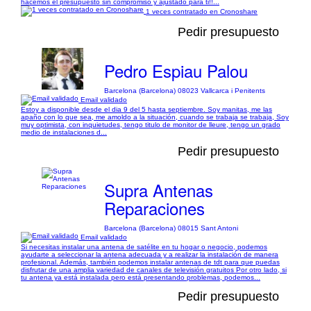
hacemos el presupuesto sin compromiso y ajustado para ti!!...
1 veces contratado en Cronoshare
Pedir presupuesto
Pedro Espiau Palou
Barcelona (Barcelona) 08023 Vallcarca i Penitents
Email validado
Estoy a disponible desde el dia 9 del 5 hasta septiembre. Soy manitas, me las
apaño con lo que sea, me amoldo a la situación, cuando se trabaja se trabaja, Soy
muy optimista, con inquietudes, tengo titulo de monitor de lleure, tengo un grado
medio de instalaciones d...
Pedir presupuesto
Supra Antenas
Reparaciones
Barcelona (Barcelona) 08015 Sant Antoni
Email validado
Si necesitas instalar una antena de satélite en tu hogar o negocio, podemos
ayudarte a seleccionar la antena adecuada y a realizar la instalación de manera
profesional. Además, también podemos instalar antenas de tdt para que puedas
disfrutar de una amplia variedad de canales de televisión gratuitos Por otro lado, si
tu antena ya está instalada pero está presentando problemas, podemos...
Pedir presupuesto