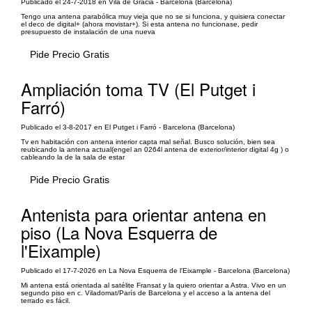
Publicado el 24-7-2018 en Vila de Gràcia - Barcelona (Barcelona)
Tengo una antena parabólica muy vieja que no se si funciona, y quisiera conectar
el deco de digital+ (ahora movistar+). Si esta antena no funcionase, pedir
presupuesto de instalación de una nueva
Pide Precio Gratis
Ampliación toma TV (El Putget i
Farró)
Publicado el 3-8-2017 en El Putget i Farró - Barcelona (Barcelona)
Tv en habitación con antena interior capta mal señal. Busco solución, bien sea
reubicando la antena actual(engel an 0264l antena de exterior/interior digital 4g ) o
cableando la de la sala de estar
Pide Precio Gratis
Antenista para orientar antena en
piso (La Nova Esquerra de
l'Eixample)
Publicado el 17-7-2026 en La Nova Esquerra de l'Eixample - Barcelona (Barcelona)
Mi antena está orientada al satélite Fransat y la quiero orientar a Astra. Vivo en un
segundo piso en c. Viladomat/París de Barcelona y el acceso a la antena del
terrado es fácil.