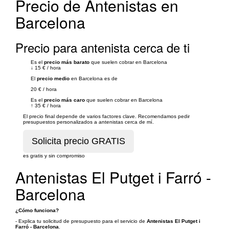
Precio de Antenistas en
Barcelona
Precio para antenista cerca de ti
Es el
precio más barato
que suelen cobrar en Barcelona
↓
15 €
/
hora
El
precio medio
en Barcelona es de
20 €
/
hora
Es el
precio más caro
que suelen cobrar en Barcelona
↑
35 €
/
hora
El precio final depende de varios factores clave. Recomendamos pedir
presupuestos personalizados a antenistas cerca de mí.
es gratis y sin compromiso
Antenistas El Putget i Farró -
Barcelona
¿Cómo funciona?
- Explica tu solicitud de presupuesto para el servicio de
Antenistas El Putget i
Farró - Barcelona
.