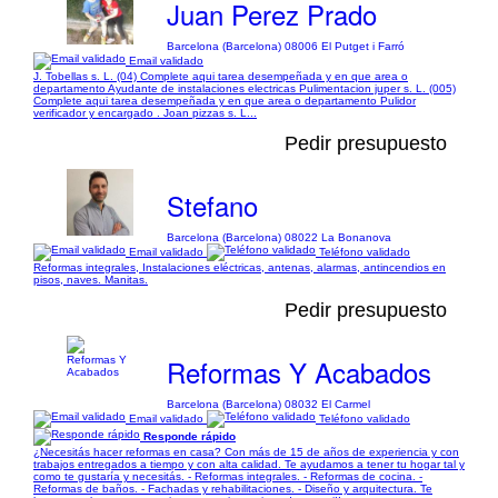
Juan Perez Prado
Barcelona (Barcelona) 08006 El Putget i Farró
Email validado
J. Tobellas s. L. (04) Complete aqui tarea desempeñada y en que area o
departamento Ayudante de instalaciones electricas Pulimentacion juper s. L. (005)
Complete aqui tarea desempeñada y en que area o departamento Pulidor
verificador y encargado . Joan pizzas s. L...
Pedir presupuesto
Stefano
Barcelona (Barcelona) 08022 La Bonanova
Email validado
Teléfono validado
Reformas integrales, Instalaciones eléctricas, antenas, alarmas, antincendios en
pisos, naves. Manitas.
Pedir presupuesto
Reformas Y Acabados
Barcelona (Barcelona) 08032 El Carmel
Email validado
Teléfono validado
Responde rápido
¿Necesitás hacer reformas en casa? Con más de 15 de años de experiencia y con
trabajos entregados a tiempo y con alta calidad. Te ayudamos a tener tu hogar tal y
como te gustaría y necesitás. - Reformas integrales. - Reformas de cocina. -
Reformas de baños. - Fachadas y rehabilitaciones. - Diseño y arquitectura. Te