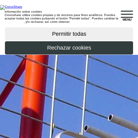
Información sobre cookies
Cronoshare utiliza cookies propias y de terceros para fines analíticos. Puedes
aceptar todas las cookies pulsando el botón “Permitir todas”. Puedes cambiar la
MENU
configuración
, y/o rechazar, así como obtener
más información
.