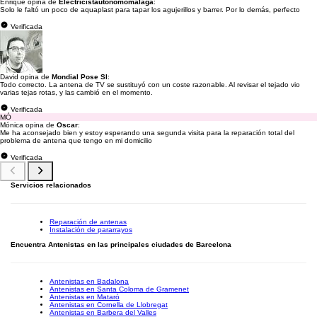
Enrique opina de
Electricistautonomomalaga
:
Solo le faltó un poco de aquaplast para tapar los agujerillos y barrer. Por lo demás, perfecto
Verificada
David opina de
Mondial Pose Sl
:
Todo correcto. La antena de TV se sustituyó con un coste razonable. Al revisar el tejado vio
varias tejas rotas, y las cambió en el momento.
Verificada
MÓ
Mónica opina de
Oscar
:
Me ha aconsejado bien y estoy esperando una segunda visita para la reparación total del
problema de antena que tengo en mi domicilio
Verificada
Servicios relacionados
Reparación de antenas
Instalación de pararrayos
Encuentra Antenistas en las principales ciudades de Barcelona
Antenistas en Badalona
Antenistas en Santa Coloma de Gramenet
Antenistas en Mataró
Antenistas en Cornella de Llobregat
Antenistas en Barbera del Valles