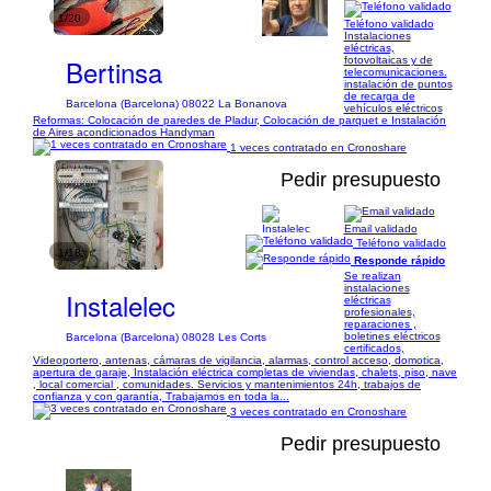
1/20
Teléfono validado
Instalaciones
eléctricas,
Bertinsa
fotovoltaicas y de
telecomunicaciones.
instalación de puntos
de recarga de
Barcelona (Barcelona) 08022 La Bonanova
vehículos eléctricos
Reformas: Colocación de paredes de Pladur, Colocación de parquet e Instalación
de Aires acondicionados Handyman
1 veces contratado en Cronoshare
Pedir presupuesto
Email validado
Teléfono validado
1/18
Responde rápido
Se realizan
instalaciones
Instalelec
eléctricas
profesionales,
reparaciones ,
boletines eléctricos
Barcelona (Barcelona) 08028 Les Corts
certificados,
Videoportero, antenas, cámaras de vigilancia, alarmas, control acceso, domotica,
apertura de garaje, Instalación eléctrica completas de viviendas, chalets, piso, nave
, local comercial , comunidades. Servicios y mantenimientos 24h, trabajos de
confianza y con garantía, Trabajamos en toda la...
3 veces contratado en Cronoshare
Pedir presupuesto