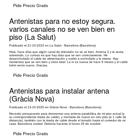
Pide Precio Gratis
Antenistas para no estoy segura.
varios canales no se ven bien en
piso (La Salut)
Publicado el 21-10-2024 en La Salut - Barcelona (Barcelona)
Hola, hace días que algún canal de televisión no se ve bien. Antena 3 y la sexta,
sobretodo. Lo curioso es que hay días que se ven correctamente. He
desenchufado el cable de alimentación y vuelto a enchufarlo y lo mismo. Hay
momentos que se ven bien y otros fatal. La tv es nueva de hace 6 meses y el cable
hdmi venía nuevo. Gracias.
Pide Precio Gratis
Antenistas para instalar antena
(Gràcia Nova)
Publicado el 13-10-2020 en Gràcia Nova - Barcelona (Barcelona)
Necesito presupuesto para desmontar una antena parabólica de mi piso actual (y
su correspondiente tirada de cable), y montarla de nuevo en otro piso (a 1 calle de
distancia), también con la tirada de cable desde el terrado hasta el comedor de mi
casa. Barcelona ciudad. Debería hacerse el lunes 26 de octubre.
Pide Precio Gratis