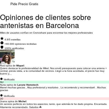
Pide Precio Gratis
Opiniones de clientes sobre
antenistas en Barcelona
Miles de usuarios confían en Cronoshare para encontrar los mejores profesionales
4.8/5 estrellas
+60.000 opiniones recibidas
100% verificadas
Rosi opina de
Miquel
:
Quiero destacar la profesionalidad de Mikel. Nos envió presupuesto para colocar una antena +
central, previa visita, a la comunidad de vecinos. Llegó a la hora acordada, el precio fue muy
bueno y,...
Verificada
NU
Nuria opina de
Larune Hometech
:
Manel muchas gracias , Muy profesional y resolutivo . Lo recomiendo y recomendaré . Muchas
gracias
Verificada
JO
Joana opina de
Michel
:
Un servicio perfecto en todos los aspectos, tanto, que además le he dado propina. Encantada.
Altamente recomendado. Saludos ☘️