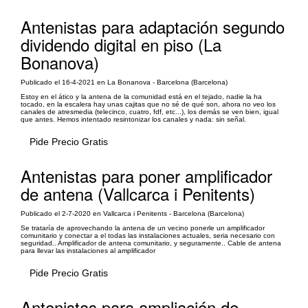
Antenistas para adaptación segundo
dividendo digital en piso (La
Bonanova)
Publicado el 16-4-2021 en La Bonanova - Barcelona (Barcelona)
Estoy en el ático y la antena de la comunidad está en el tejado, nadie la ha
tocado, en la escalera hay unas cajitas que no sé de qué son, ahora no veo los
canales de atresmedia (telecinco, cuatro, fdf, etc...), los demás se ven bien, igual
que antes. Hemos intentado resintonizar los canales y nada: sin señal.
Pide Precio Gratis
Antenistas para poner amplificador
de antena (Vallcarca i Penitents)
Publicado el 2-7-2020 en Vallcarca i Penitents - Barcelona (Barcelona)
Se trataría de aprovechando la antena de un vecino ponerle un amplificador
comunitario y conectar a el todas las instalaciones actuales, seria necesario con
seguridad.. Amplificador de antena comunitario, y seguramente.. Cable de antena
para llevar las instalaciones al amplificador
Pide Precio Gratis
Antenistas para ampliación de