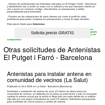
- Cientos de profesionales de Antenistas ubicados en El Putget i Farró - Barcelona
y alrededores van a recibir un aviso con tu solicitud y los que muestren interés se
van a poner en contacto contigo, ofreciéndote un presupuesto y tarifas
personalizadas para Antenistas.
- Puedes ver las valoraciones de otros clientes así como el perfil de cada
profesional para poder comparar los presupuestos y tomar la mejor decisión.
Pide precio Gratis para
Antenistas
.
es
gratis
y sin
compromiso
Otras solicitudes de Antenistas
El Putget i Farró - Barcelona
Antenistas para instalar antena en
comunidad de vecinos (La Salut)
Publicado el 16-2-2026 en La Salut - Barcelona (Barcelona)
Suministro e instalación de antena de unos 15 metros de altura para una
comunidad de vecinos, el cableado en los pisos ya está hecho y solo es necesario
cambiar la antena actual que la señal no llega bien por estar detrás de un edificio
más alto por una mayor (calculamos de unos 15 metros). Solicitamos presupuesto
para suministro de nueva antena y cambio de antena.