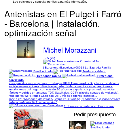
Lee opiniones y consulta perfiles para más información.
Antenistas en El Putget i Farró
- Barcelona | Instalación,
optimización señal
Michel Morazzani
9,5 (75)
| Barcelona (Barcelona) 08013 La Sagrada Família
Email validado
Teléfono validado
Responde rápido
Profesional
acreditado
Presupuestos sin compromiso. Trabajos 100% Garantizados Soy técnico instalador
en telecomunicaciones, climatización, electricidad y manitas en reparaciones y
instalaciones del hogar con más de 20 años de experiencia prestando servicios
rápidos y pulidos en antenas TDT, Satelitales, CCTV (circuito cerrado de vigilancia),
repetidores Wi Fi, redes Cableado UTP, Vídeo porteros, porteros...
José dice:
"Muy buen profesional, limpio en su trabajo, y dándote explicaciones del
trabajo realizado.Yo lo recomiendo."
151 veces contratado en Cronoshare
Pedir presupuesto
Email validado