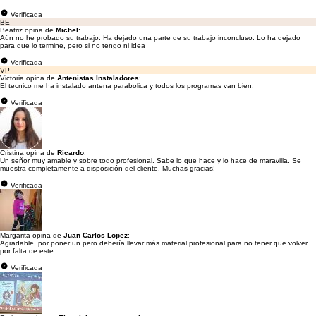
Verificada
BE
Beatriz opina de
Michel
:
Aún no he probado su trabajo. Ha dejado una parte de su trabajo inconcluso. Lo ha dejado
para que lo termine, pero si no tengo ni idea
Verificada
VP
Victoria opina de
Antenistas Instaladores
:
El tecnico me ha instalado antena parabolica y todos los programas van bien.
Verificada
Cristina opina de
Ricardo
:
Un señor muy amable y sobre todo profesional. Sabe lo que hace y lo hace de maravilla. Se
muestra completamente a disposición del cliente. Muchas gracias!
Verificada
Margarita opina de
Juan Carlos Lopez
:
Agradable, por poner un pero debería llevar más material profesional para no tener que volver.,
por falta de este.
Verificada