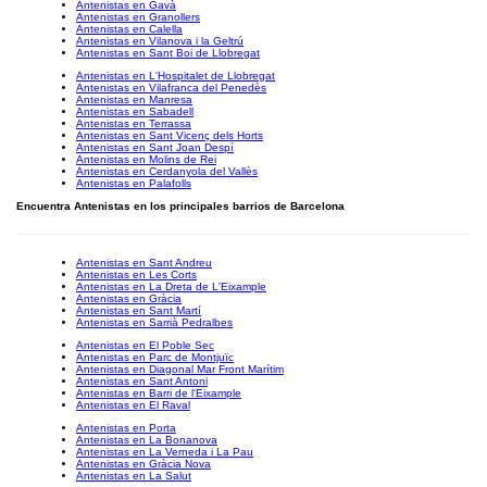
Antenistas en Gavà
Antenistas en Granollers
Antenistas en Calella
Antenistas en Vilanova i la Geltrú
Antenistas en Sant Boi de Llobregat
Antenistas en L'Hospitalet de Llobregat
Antenistas en Vilafranca del Penedès
Antenistas en Manresa
Antenistas en Sabadell
Antenistas en Terrassa
Antenistas en Sant Vicenç dels Horts
Antenistas en Sant Joan Despí
Antenistas en Molins de Rei
Antenistas en Cerdanyola del Vallès
Antenistas en Palafolls
Encuentra Antenistas en los principales barrios de Barcelona
Antenistas en Sant Andreu
Antenistas en Les Corts
Antenistas en La Dreta de L'Eixample
Antenistas en Gràcia
Antenistas en Sant Martí
Antenistas en Sarrià Pedralbes
Antenistas en El Poble Sec
Antenistas en Parc de Montjuïc
Antenistas en Diagonal Mar Front Marítim
Antenistas en Sant Antoni
Antenistas en Barri de l'Eixample
Antenistas en El Raval
Antenistas en Porta
Antenistas en La Bonanova
Antenistas en La Verneda i La Pau
Antenistas en Gràcia Nova
Antenistas en La Salut