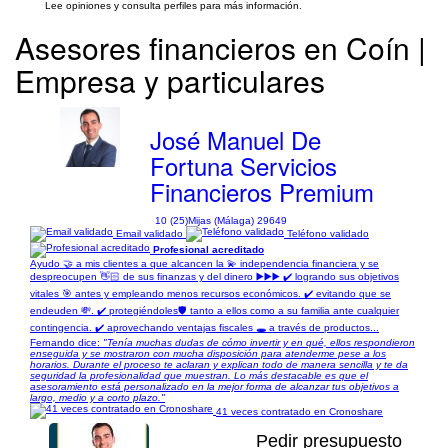
Lee opiniones y consulta perfiles para más información.
Asesores financieros en Coín |
Empresa y particulares
José Manuel De
Fortuna Servicios
Financieros Premium
10 (25)
Mijas (Málaga) 29649
Email validado
Teléfono validado
Profesional acreditado
Ayudo 🤝 a mis clientes a que alcancen la 💫 independencia financiera y se
despreocupen 👋🏻 de sus finanzas y del dinero ▶️▶️▶️ ✔️ logrando sus objetivos
vitales 🎯 antes y empleando menos recursos económicos. ✔️ evitando que se
endeuden 💸. ✔️ protegiéndoles🛡️ tanto a ellos como a su familia ante cualquier
contingencia. ✔️ aprovechando ventajas fiscales 🕳️ a través de productos...
Fernando dice:
"Tenía muchas dudas de cómo invertir y en qué, ellos respondieron
enseguida y se mostraron con mucha disposición para atenderme pese a los
horarios. Durante el proceso te aclaran y explican todo de manera sencilla y te da
seguridad la profesionalidad que muestran. Lo más destacable es que el
asesoramiento está personalizado en la mejor forma de alcanzar tus objetivos a
largo, medio y a corto plazo."
41 veces contratado en Cronoshare
Pedir presupuesto