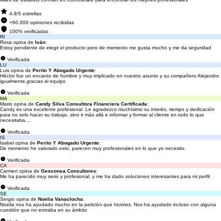
4.8/5 estrellas
+60.000 opiniones recibidas
100% verificadas
RI
Rosa opina de
Iván
:
Estoy pendiente de elegir el producto pero de momento me gusta mucho y me da seguridad
Verificada
LU
Luis opina de
Perito Y Abogado Urgente
:
Héctor fue un encanto de hombre y muy implicado en nuestro asunto y su compañero Alejandro
igualmente,gracias al equipo
Verificada
MA
Mario opina de
Candy Silva Consultora Financiera Certificada
:
Candy es una excelente profesional. Le agradezco muchísimo su interés, tiempo y dedicación
para no solo hacer su trabajo, sino ir más allá e informar y formar al cliente en todo lo que
necesitaba....
Verificada
IS
Isabel opina de
Perito Y Abogado Urgente
:
De momento he valorado esto, parecen muy profesionales en lo que yo necesito.
Verificada
CA
Carmen opina de
Gesconsa Consultores
:
Me ha parecido muy serio y profesional, y me ha dado soluciones interesantes para mi perfil
Verificada
SE
Sergio opina de
Noelia Vanaclocha
:
Noelia nos ha ayudado mucho en la petición que hicimos. Nos ha ayudado incluso con alguna
cuestión que no entraba en su ámbito