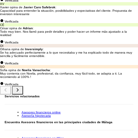
Verificada
XV
Xavier opina de
Javier Caro Safebrok
:
Capacidad para entender la situación, posibilidades y expectativas del cliente. Propuesta de
inversion interesante
Verificada
CÉ
César opina de
Adrian
:
Todo muy bien. Nos llamó para pedir detalles y poder hacer un informe más ajustado a la
realidad
Verificada
OI
Oihana opina de
Inversimply
:
Se ha adecuado perfectamente a lo que necesitaba y me ha explicado todo de manera muy
sencilla y fácilmente entendible.
Verificada
SO
Sofia opina de
Noelia Vanaclocha
:
Muy contenta con Noelia, profesional, da confianza, muy fácil todo, se adapta a ti. La
recomiendo al 100% !
Verificada
Servicios relacionados
Asesores financieros online
Asesoría hipotecaria
Encuentra Asesores financieros en las principales ciudades de Málaga