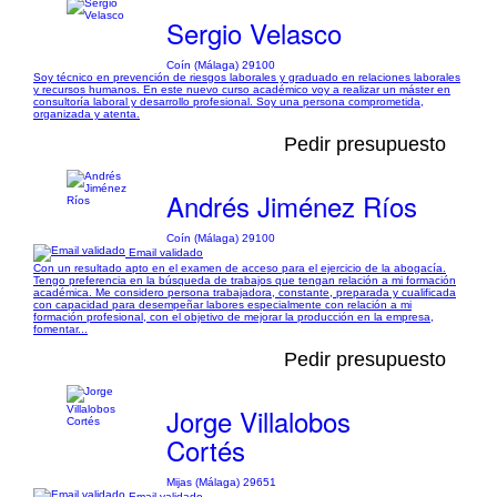
Sergio Velasco
Coín (Málaga) 29100
Soy técnico en prevención de riesgos laborales y graduado en relaciones laborales
y recursos humanos. En este nuevo curso académico voy a realizar un máster en
consultoría laboral y desarrollo profesional. Soy una persona comprometida,
organizada y atenta.
Pedir presupuesto
Andrés Jiménez Ríos
Coín (Málaga) 29100
Email validado
Con un resultado apto en el examen de acceso para el ejercicio de la abogacía.
Tengo preferencia en la búsqueda de trabajos que tengan relación a mi formación
académica. Me considero persona trabajadora, constante, preparada y cualificada
con capacidad para desempeñar labores especialmente con relación a mi
formación profesional, con el objetivo de mejorar la producción en la empresa,
fomentar...
Pedir presupuesto
Jorge Villalobos
Cortés
Mijas (Málaga) 29651
Email validado