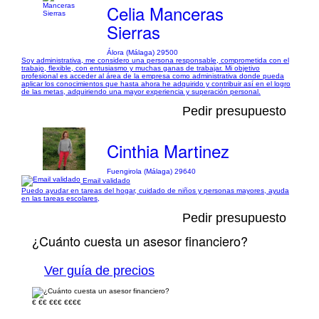
Celia Manceras
Sierras
Álora (Málaga) 29500
Soy administrativa, me considero una persona responsable, comprometida con el
trabajo, flexible, con entusiasmo y muchas ganas de trabajar. Mi objetivo
profesional es acceder al área de la empresa como administrativa donde pueda
aplicar los conocimientos que hasta ahora he adquirido y contribuir así en el logro
de las metas, adquiriendo una mayor experiencia y superación personal.
Pedir presupuesto
Cinthia Martinez
Fuengirola (Málaga) 29640
Email validado
Puedo ayudar en tareas del hogar, cuidado de niños y personas mayores, ayuda
en las tareas escolares,
Pedir presupuesto
¿Cuánto cuesta un asesor financiero?
Ver guía de precios
€
€€
€€€
€€€€