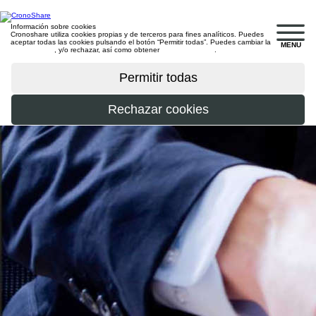
Información sobre cookies
Cronoshare utiliza cookies propias y de terceros para fines analíticos. Puedes
aceptar todas las cookies pulsando el botón “Permitir todas”. Puedes cambiar la
MENU
configuración
, y/o rechazar, así como obtener
más información
.