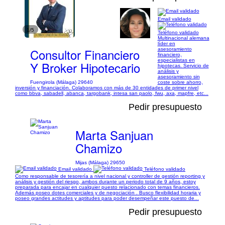
Email validado
1/5
Teléfono validado
Multinacional alemana
líder en
Consultor Financiero
asesoramiento
financiero,
especialistas en
Y Broker Hipotecario
hipotecas. Servicio de
análisis y
asesoramiento sin
Fuengirola (Málaga) 29640
coste sobre ahorro,
inversión y financiación. Colaboramos con más de 30 entidades de primer nivel
como bbva, sabadell, abanca, targobank, intesa san paolo, fwu, axa, mapfre, etc...
Pedir presupuesto
Marta Sanjuan
Chamizo
Mijas (Málaga) 29650
Email validado
Teléfono validado
Como responsable de tesorería a nivel nacional y controller de gestión reporting y
análisis y gestión del riesgo, ambos durante un periodo total de 9 años, estoy
preparada para encajar en cualquier puesto relacionado con temas financieros.
Además poseo dotes comerciales y de negociación . Busco flexibilidad horaria y
poseo grandes actitudes y aptitudes para poder desempeñar este puesto de...
Pedir presupuesto