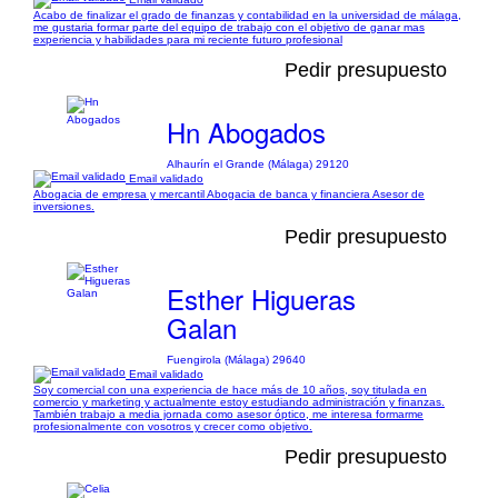
Acabo de finalizar el grado de finanzas y contabilidad en la universidad de málaga,
me gustaria formar parte del equipo de trabajo con el objetivo de ganar mas
experiencia y habilidades para mi reciente futuro profesional
Pedir presupuesto
Hn Abogados
Alhaurín el Grande (Málaga) 29120
Email validado
Abogacia de empresa y mercantil Abogacia de banca y financiera Asesor de
inversiones.
Pedir presupuesto
Esther Higueras
Galan
Fuengirola (Málaga) 29640
Email validado
Soy comercial con una experiencia de hace más de 10 años, soy titulada en
comercio y marketing y actualmente estoy estudiando administración y finanzas.
También trabajo a media jornada como asesor óptico, me interesa formarme
profesionalmente con vosotros y crecer como objetivo.
Pedir presupuesto