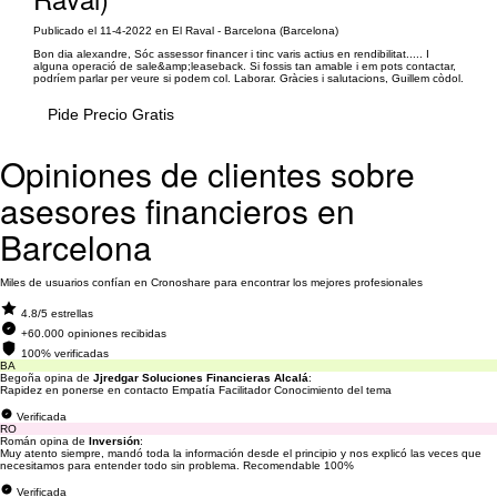
Publicado el 11-4-2022 en El Raval - Barcelona (Barcelona)
Bon dia alexandre, Sóc assessor financer i tinc varis actius en rendibilitat..... I
alguna operació de sale&amp;leaseback. Si fossis tan amable i em pots contactar,
podríem parlar per veure si podem col. Laborar. Gràcies i salutacions, Guillem còdol.
Pide Precio Gratis
Opiniones de clientes sobre
asesores financieros en
Barcelona
Miles de usuarios confían en Cronoshare para encontrar los mejores profesionales
4.8/5 estrellas
+60.000 opiniones recibidas
100% verificadas
BA
Begoña opina de
Jjredgar Soluciones Financieras Alcalá
:
Rapidez en ponerse en contacto Empatía Facilitador Conocimiento del tema
Verificada
RO
Román opina de
Inversión
:
Muy atento siempre, mandó toda la información desde el principio y nos explicó las veces que
necesitamos para entender todo sin problema. Recomendable 100%
Verificada