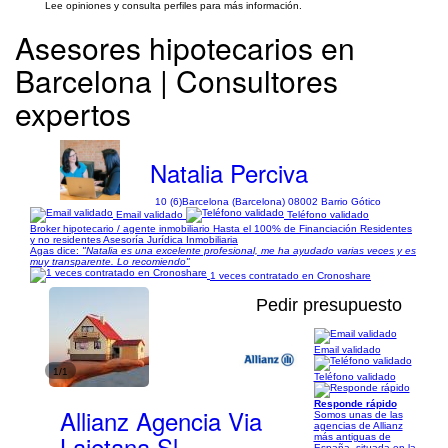
Lee opiniones y consulta perfiles para más información.
Asesores hipotecarios en
Barcelona | Consultores
expertos
Natalia Perciva
10 (6)
Barcelona (Barcelona) 08002 Barrio Gótico
Email validado
Teléfono validado
Broker hipotecario / agente inmobiliario Hasta el 100% de Financiación Residentes
y no residentes Asesoría Jurídica Inmobiliaria
Agas dice:
"Natalia es una excelente profesional, me ha ayudado varias veces y es
muy transparente. Lo recomiendo"
1 veces contratado en Cronoshare
Pedir presupuesto
Email validado
1/1
Teléfono validado
Responde rápido
Allianz Agencia Via
Somos unas de las
agencias de Allianz
Laietana Sl
más antiguas de
España, situada en la