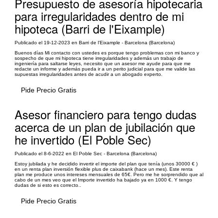
Presupuesto de asesoría hipotecaria
para irregularidades dentro de mi
hipoteca (Barri de l'Eixample)
Publicado el 19-12-2023 en Barri de l'Eixample - Barcelona (Barcelona)
Buenos días Mi contacto con ustedes es porque tengo problemas con mi banco y
sospecho de que mi hipoteca tiene irregularidades y además un trabajo de
ingeniería para saltarse leyes, necesito que un asesor me ayude para que me
redacte un informe y además pueda ir a un perito judicial para que me valide las
supuestas irregularidades antes de acudir a un abogado experto.
Pide Precio Gratis
Asesor financiero para tengo dudas
acerca de un plan de jubilación que
he invertido (El Poble Sec)
Publicado el 8-6-2022 en El Poble Sec - Barcelona (Barcelona)
Estoy jubilada y he decidido invertir el importe del plan que tenía (unos 30000 € )
en un renta plan inversión flexible plus de caixabank (hace un mes). Este renta
plan me produce unos intereses mensuales de 65€. Pero me he sorprendido que al
cabo de un mes veo que el Importe invertido ha bajado ya en 1000 €. Y tengo
dudas de si esto es correcto..
Pide Precio Gratis