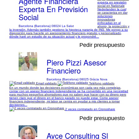
Agente Financiera
experta en previsión
Experta En Previsión
social en Nationale
Nederlanden la cual
se caracteriza en dar
Social
soluciones
innovadoras
enfocadas en al
Barcelona (Barcelona) 08024 La Salut
ahorro, la protección y
la inversión. Además también gestiono la hipoteca naranja de ING. Me pongo a su
disposición para hacerle un asesoramiento financiero gratuito y personalizado,
dónde haré un estudio de su situación actual y le propondré...
Pedir presupuesto
Piero Pizzi Asesor
Financiero
Barcelona (Barcelona) 08025 Gràcia Nova
Email validado
Teléfono validado
En un mundo donde las decisiones económicas son cada vez más complejas,
contar con un asesor financiero independiente se ha convertido en una necesidad
para muchos pequeños ahorradores que no saben que hacer con su dinero pero
tienen claro que el dinero en el banco parado no puede estar. Como asesor
financiero independiente, mi labor se centra en ayudar a mis clientes a tomar
decisiones...
2 veces contratado en Cronoshare
Pedir presupuesto
Ayce Consulting Sl