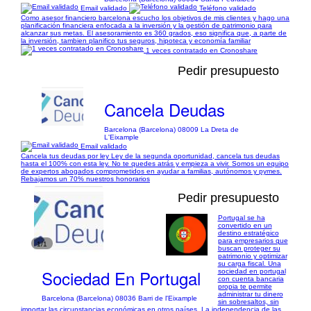
Email validado
Teléfono validado
Como asesor financiero barcelona escucho los objetivos de mis clientes y hago una
planificación financiera enfocada a la inversión y la gestión de patrimonio para
alcanzar sus metas. El asesoramiento es 360 grados, eso significa que, a parte de
la inversión, tambien planifico tus seguros, hipoteca y economía familiar
1 veces contratado en Cronoshare
Pedir presupuesto
Cancela Deudas
Barcelona (Barcelona) 08009 La Dreta de
L'Eixample
Email validado
Cancela tus deudas por ley Ley de la segunda oportunidad, cancela tus deudas
hasta el 100% con esta ley. No te quedes atrás y empieza a vivir. Somos un equipo
de expertos abogados comprometidos en ayudar a familias, autónomos y pymes.
Rebajamos un 70% nuestros honorarios
Pedir presupuesto
Portugal se ha
convertido en un
destino estratégico
para empresarios que
1/1
buscan proteger su
patrimonio y optimizar
su carga fiscal. Una
Sociedad En Portugal
sociedad en portugal
con cuenta bancaria
propia te permite
administrar tu dinero
Barcelona (Barcelona) 08036 Barri de l'Eixample
sin sobresaltos, sin
importar las circunstancias económicas en otros países. La independencia de las