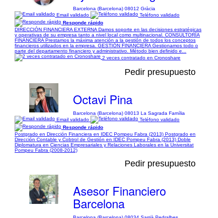
Barcelona (Barcelona) 08012 Gràcia
Email validado
Teléfono validado
Responde rápido
DIRECCIÓN FINANCIERA EXTERNA Damos soporte en las decisiones estratégicas
y operativas de su empresa tanto a nivel local como multinacional. CONSULTORÍA
FINANCIERA Prestamos la máxima atención a la gestión de todos los conceptos
financieros utilizados en la empresa. GESTIÓN FINANCIERA Gestionamos todo o
parte del departamento financiero y administrativo. Método bien definido e...
2 veces contratado en Cronoshare
Pedir presupuesto
Octavi Pina
Barcelona (Barcelona) 08013 La Sagrada Família
Email validado
Teléfono validado
Responde rápido
Postgrado en Dirección Financiera en IDEC Pompeu Fabra (2013) Postgrado en
Dirección Contable y Cobtrol de Gestión en IDEC Pompeu Fabra (2013) Doble
Diplomatura en Ciencias Empresariales y Relaciones Laborales en la Universitat
Pompeu Fabra (2008-2012)
Pedir presupuesto
Asesor Financiero
Barcelona
Barcelona (Barcelona) 08034 Sarrià Pedralbes