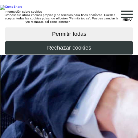
Información sobre cookies
Cronoshare utiliza cookies propias y de terceros para fines analíticos. Puedes
aceptar todas las cookies pulsando el botón “Permitir todas”. Puedes cambiar la
MENU
configuración
, y/o rechazar, así como obtener
más información
.