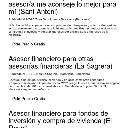
asesor/a me aconseje lo mejor para
mí (Sant Antoni)
Publicado el 9-7-2025 en Sant Antoni - Barcelona (Barcelona)
Hola, He recibido el pago de unas opciones de mi empresa y quiero saber qué es
lo más conveniente si abonarlo a la hipoteca (interés fijo) para reducir el tiempo de
la hipoteca o invertirlo y generar intereses por encima de los intereses de la
hipoteca.
Pide Precio Gratis
Asesor financiero para otras
asesorías financieras (La Sagrera)
Publicado el 8-1-2019 en La Sagrera - Barcelona (Barcelona)
Sacaron a un ocupa del piso, corriendo y de prisa cambiaron cerraduras
(chapuceros), dejando la puerta hecha ****** (tengo fotos) La puerta maciza original
de un edificio de 1911 en consell de cent. Medida de la hoja es 76,3x233,3
Necesito arreglar desperfectos.
Pide Precio Gratis
Asesor financiero para fondos de
inversión y compra de vivienda (El
Raval)