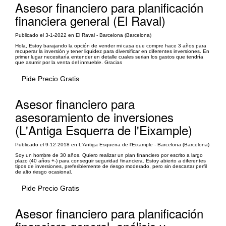
Asesor financiero para planificación
financiera general (El Raval)
Publicado el 3-1-2022 en El Raval - Barcelona (Barcelona)
Hola, Estoy barajando la opción de vender mi casa que compre hace 3 años para
recuperar la inversión y tener liquidez para diversificar en diferentes inversiones. En
primer lugar necesitaría entender en detalle cuales serian los gastos que tendría
que asumir por la venta del inmueble. Gracias
Pide Precio Gratis
Asesor financiero para
asesoramiento de inversiones
(L'Antiga Esquerra de l'Eixample)
Publicado el 9-12-2018 en L'Antiga Esquerra de l'Eixample - Barcelona (Barcelona)
Soy un hombre de 30 años. Quiero realizar un plan financiero por escrito a largo
plazo (40 años +-) para conseguir seguridad financiera. Estoy abierto a diferentes
tipos de inversiones, preferiblemente de riesgo moderado, pero sin descartar perfil
de alto riesgo ocasional.
Pide Precio Gratis
Asesor financiero para planificación