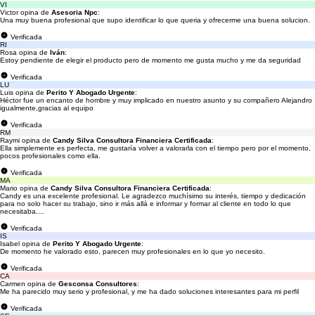
VI
Victor opina de
Asesoria Npc
:
Una muy buena profesional que supo identificar lo que queria y ofrecerme una buena solucion.
Verificada
RI
Rosa opina de
Iván
:
Estoy pendiente de elegir el producto pero de momento me gusta mucho y me da seguridad
Verificada
LU
Luis opina de
Perito Y Abogado Urgente
:
Héctor fue un encanto de hombre y muy implicado en nuestro asunto y su compañero Alejandro
igualmente,gracias al equipo
Verificada
RM
Raymi opina de
Candy Silva Consultora Financiera Certificada
:
Ella simplemente es perfecta, me gustaría volver a valorarla con el tiempo pero por el momento,
pocos profesionales como ella.
Verificada
MA
Mario opina de
Candy Silva Consultora Financiera Certificada
:
Candy es una excelente profesional. Le agradezco muchísimo su interés, tiempo y dedicación
para no solo hacer su trabajo, sino ir más allá e informar y formar al cliente en todo lo que
necesitaba....
Verificada
IS
Isabel opina de
Perito Y Abogado Urgente
:
De momento he valorado esto, parecen muy profesionales en lo que yo necesito.
Verificada
CA
Carmen opina de
Gesconsa Consultores
:
Me ha parecido muy serio y profesional, y me ha dado soluciones interesantes para mi perfil
Verificada