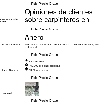
Pide Precio Gratis
Opiniones de clientes
sobre carpinteros en
 corredera vista
rab de...
Pide Precio Gratis
Anero
. Nuestra intencion
Miles de usuarios confían en Cronoshare para encontrar los mejores
profesionales
Pide Precio Gratis
4.8/5 estrellas
+60.000 opiniones recibidas
centro de Santander
100% verificadas
Pide Precio Gratis
hita Móvil: .
Pide Precio Gratis