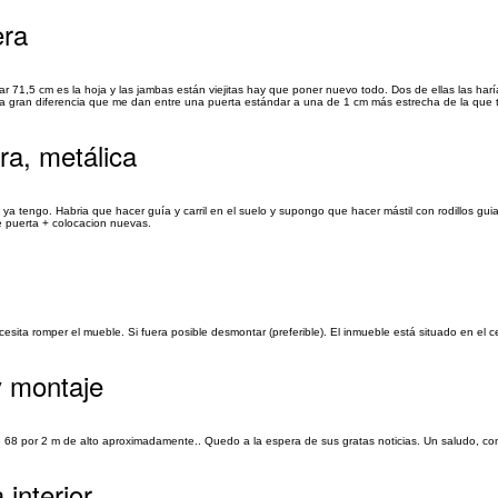
era
71,5 cm es la hoja y las jambas están viejitas hay que poner nuevo todo. Dos de ellas las haría
la gran diferencia que me dan entre una puerta estándar a una de 1 cm más estrecha de la que t
a, metálica
a tengo. Habria que hacer guía y carril en el suelo y supongo que hacer mástil con rodillos guia
de puerta + colocacion nuevas.
sita romper el mueble. Si fuera posible desmontar (preferible). El inmueble está situado en el 
y montaje
8 por 2 m de alto aproximadamente.. Quedo a la espera de sus gratas noticias. Un saludo, conc
interior