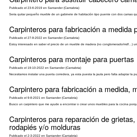
Publicado el 23-6-2019 en Santander (Cantabria)
Seria quitar pequeño mueble de un gabinete de habitación tipo puente con dos camas que
Carpinteros para fabricación a medida p
Publicado el 27-9-2022 en Santander (Cantabria)
Estoy interesado en saber el precio de un mueble de madera (no conglomerado/mdf…) uno
Carpinteros para montaje para puertas
Publicado el 19-10-2022 en Santander (Cantabria)
Necesitamos instalar una puerta corredera, ya esta puesta la jaula pero falta adaptar la pu
Carpintero para fabricación a medida, 
Publicado el 9-8-2021 en Santander (Cantabria)
Busco un carpintero que me ayude a encontrar o crear unos muebles para la cocina porq
Carpinteros para reparación de grietas,
rodapiés y/o molduras
Publicado el 2-3-2022 en Santander (Cantabria)