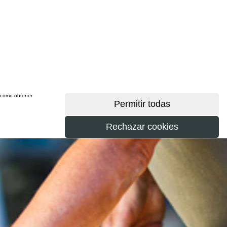
sí como obtener
más