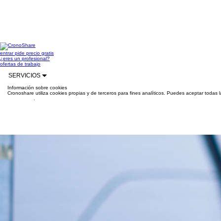
entrar
pide precio gratis
¿eres un profesional?
ofertas de trabajo
SERVICIOS
Información sobre cookies
Cronoshare utiliza cookies propias y de terceros para fines analíticos. Puedes aceptar todas 
información
.