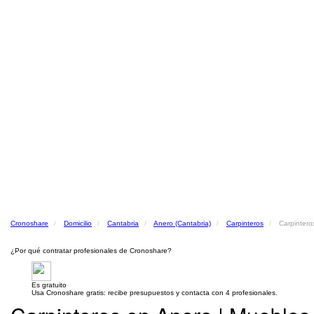
Cronoshare
Domicilio
Cantabria
Anero (Cantabria)
Carpinteros
Carpintero
¿Por qué contratar profesionales de Cronoshare?
Es gratuito
Usa Cronoshare gratis: recibe presupuestos y contacta con 4 profesionales.