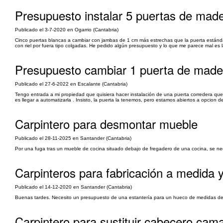
Presupuesto instalar 5 puertas de mad
Publicado el 3-7-2020 en Ogarrio (Cantabria)
Cinco puertas blancas a cambiar con jambas de 1 cm más estrechas que la puerta estándar 
con riel por fuera tipo colgadas. He pedido algún presupuesto y lo que me parece mal es 
Presupuesto cambiar 1 puerta de mader
Publicado el 27-6-2022 en Escalante (Cantabria)
Tengo entrada a mi propiedad que quisiera hacer instalación de una puerta corredera que y
es llegar a automatizarla . Insisto, la puerta la tenemos, pero estamos abiertos a opcion 
Carpintero para desmontar mueble
Publicado el 28-11-2025 en Santander (Cantabria)
Por una fuga tras un mueble de cocina situado debajo de fregadero de una cocina, se nece
Carpinteros para fabricación a medida 
Publicado el 14-12-2020 en Santander (Cantabria)
Buenas tardes. Necesito un presupuesto de una estantería para un hueco de medidas de 6
Carpintero para sustituir cabecero cama 