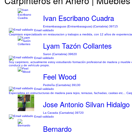
Carpinteros en Anero | Muebles 
Ivan Escribano Cuadra
Entrambasaguas (Entrambasaguas) (Cantabria) 39715
Email validado
Carpintero especializado en restauracion y trabajos a medida, con 12 años de experiencia, t
Lyam Tazón Collantes
Saron (Cantabria) 39620
Email validado
Soy carpintero, actualmente estoy estudiando formación profesional de madera y mueble e
conducir y de vehículo propio.
Feel Wood
Pedreña (Cantabria) 39130
Email validado
Especialista en estructucturas de madera para tejos, terrazas, fachadas, casitas etc... Carp
Jose Antonio Silvan Hidalgo
La Cavada (Cantabria) 39720
Email validado
Bernardo