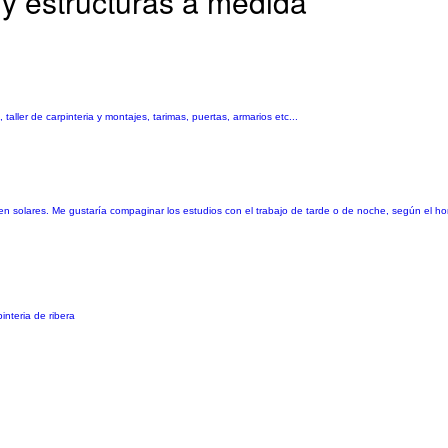
y estructuras a medida
aller de carpinteria y montajes, tarimas, puertas, armarios etc...
n solares. Me gustaría compaginar los estudios con el trabajo de tarde o de noche, según el ho
interia de ribera