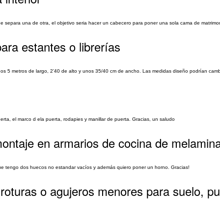
 separa una de otra, el objetivo seria hacer un cabecero para poner una sola cama de matrimo
ara estantes o librerías
s 5 metros de largo, 2’40 de alto y unos 35/40 cm de ancho. Las medidas diseño podrían camb
erta, el marco d ela puerta, rodapies y manillar de puerta. Gracias, un saludo
montaje en armarios de cocina de melamin
ue tengo dos huecos no estandar vacíos y además quiero poner un horno. Gracias!
 roturas o agujeros menores para suelo, pu