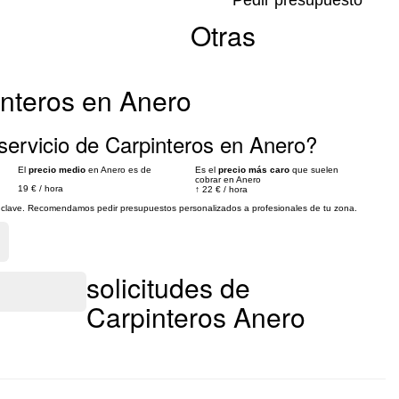
Pedir presupuesto
Otras
interos en Anero
servicio de Carpinteros en Anero?
El
precio medio
en Anero es de
Es el
precio más caro
que suelen
cobrar en Anero
19 €
/
hora
↑
22 €
/
hora
es clave. Recomendamos pedir presupuestos personalizados a profesionales de tu zona.
solicitudes de
Carpinteros Anero