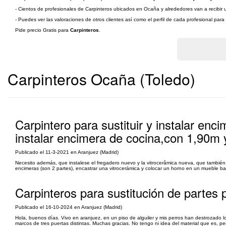
- Cientos de profesionales de Carpinteros ubicados en Ocaña y alrededores van a recibir u
- Puedes ver las valoraciones de otros clientes así como el perfil de cada profesional par
Pide precio Gratis para
Carpinteros
.
Carpinteros Ocaña (Toledo)
Carpintero para sustituir y instalar enc
instalar encimera de cocina,con 1,90m
Publicado el 11-3-2021 en Aranjuez (Madrid)
Necesito además, que instalese el fregadero nuevo y la vitrocerâmica nueva, que también
encimeras (son 2 partes), encastrar una vitrocerámica y colocar un horno en un mueble bajo
Carpinteros para sustitución de partes 
Publicado el 16-10-2024 en Aranjuez (Madrid)
Hola, buenos días. Vivo en aranjuez, en un piso de alguiler y mis perros han destrozado l
marcos de tres puertas distintas. Muchas gracias. No tengo ni idea del material que es, 