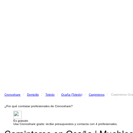
Cronoshare
Domicilio
Toledo
Ocaña (Toledo)
Carpinteros
Carpinteros Oca
¿Por qué contratar profesionales de Cronoshare?
Es gratuito
Usa Cronoshare gratis: recibe presupuestos y contacta con 4 profesionales.