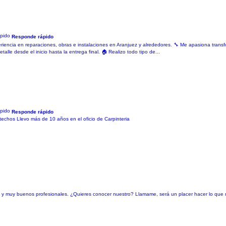
Responde rápido
periencia en reparaciones, obras e instalaciones en Aranjuez y alrededores. 🔧 Me apasiona transf
lle desde el inicio hasta la entrega final. 🏠 Realizo todo tipo de...
Responde rápido
echos Llevo más de 10 años en el oficio de Carpinteria
s y muy buenos profesionales. ¿Quieres conocer nuestro? Llamame, será un placer hacer lo que 