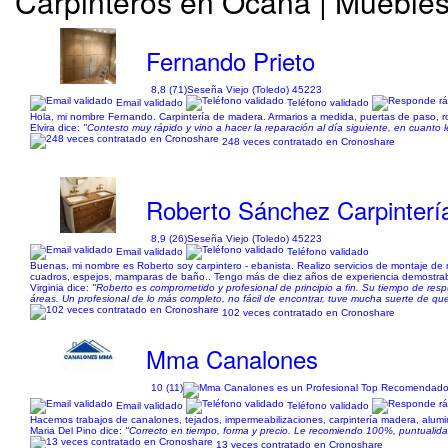
Carpinteros en Ocaña | Muebles
Fernando Prieto
8,8 (71)
Seseña Viejo (Toledo) 45223
Email validado
Teléfono validado
Hola, mi nombre Fernando. Carpintería de madera. Armarios a medida, puertas de paso, roda
Elvira dice:
"Contesto muy rápido y vino a hacer la reparación al día siguiente, en cuanto 
248 veces contratado en Cronoshare
Roberto Sánchez Carpintería
8,9 (26)
Seseña Viejo (Toledo) 45223
Email validado
Teléfono validado
Buenas, mi nombre es Roberto soy carpintero - ebanista. Realizo servicios de montaje de mo
cuadros, espejos, mamparas de baño.. Tengo más de diez años de experiencia demostrable en
Virginia dice:
"Roberto es comprometido y profesional de principio a fin. Su tiempo de resp
áreas. Un profesional de lo más completo, no fácil de encontrar, tuve mucha suerte de que e
102 veces contratado en Cronoshare
Mma Canalones
10 (11)
Email validado
Teléfono validado
Hacemos trabajos de canalones, tejados, impermeabilizaciones, carpintería madera, alumi
Maria Del Pino dice:
"Correcto en tiempo, forma y precio. Le recomiendo 100%, puntualidad
13 veces contratado en Cronoshare