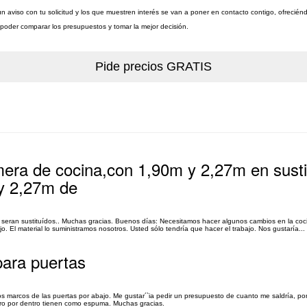
n aviso con tu solicitud y los que muestren interés se van a poner en contacto contigo, ofrecién
a poder comparar los presupuestos y tomar la mejor decisión.
imera de cocina,con 1,90m y 2,27m en sustit
 y 2,27m de
 seran sustituídos.. Muchas gracias. Buenos días: Necesitamos hacer algunos cambios en la coci
. El material lo suministramos nosotros. Usted sólo tendría que hacer el trabajo. Nos gustaría...
para puertas
os marcos de las puertas por abajo. Me gustar´`ia pedir un presupuesto de cuanto me saldría, po
pero por dentro tienen como espuma. Muchas gracias.