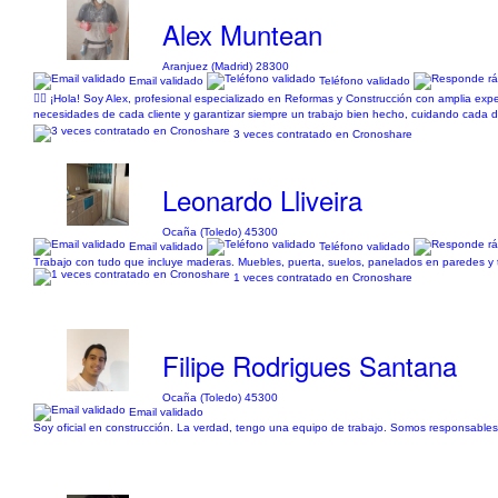
Alex Muntean
Aranjuez (Madrid) 28300
Email validado
Teléfono validado
👷‍♂️ ¡Hola! Soy Alex, profesional especializado en Reformas y Construcción con amplia ex
necesidades de cada cliente y garantizar siempre un trabajo bien hecho, cuidando cada deta
3 veces contratado en Cronoshare
Leonardo Lliveira
Ocaña (Toledo) 45300
Email validado
Teléfono validado
Trabajo con tudo que incluye maderas. Muebles, puerta, suelos, panelados en paredes y t
1 veces contratado en Cronoshare
Filipe Rodrigues Santana
Ocaña (Toledo) 45300
Email validado
Soy oficial en construcción. La verdad, tengo una equipo de trabajo. Somos responsable