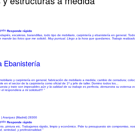
 y estructuras a medida
Responde rápido
piés, escaleras, barandillas, todo tipo de mobiliario, carpintería y ebanistería en general. Tod
le mande las fotos que me solicitó. Muy puntual. Llego a la hora que quedamos. Trabajo realizado
 Ebanistería
biliario y carpintería en general, fabricación de mobiliario a medida; cambio de cerradura; coloc
 el sector de la carpintería como oficial de 1ª y jefe de taller. Domino todos los...
uesta y trato son impecables aún y la calidad de su trabajo es perfecta, demuestra su extensa e
l respondiera a mi solicitud!!! "
| Aranjuez (Madrid) 28300
Responde rápido
nio, pintura etc. Trabajamos rápido, limpio y económico. Pide tu presupuesto sin compromiso, 
, seriedad, y profesionalidad."