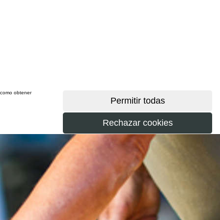
sí como obtener
más