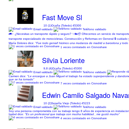
Fast Move Sl
10 (1)
Ocaña (Toledo) 45300
Email validado
Teléfono validado
🚛✨ ¿Necesitas un transporte rápido y seguro? ✨🏍️📦 Ofrecemos un servicio de transport
transporte especializado de motocicletas. Construcción y Reformas en General 🔒 cuidado y
María Dolores dice:
"Fue todo genial! hicimos una mudanza de madrid a barcelona y todo 
1 veces contratado en Cronoshare
Silvia Loriente
9,8 (4)
Ocaña (Toledo) 45300
Email validado
Teléfono validado
Carmen dice:
"Le encargue a Juan Miguel el trabajo ha estado superpendiente y dandome t
que se ha tomado"
7 veces contratado en Cronoshare
Edwin Camilo Salgado Navar
10 (2)
Seseña Viejo (Toledo) 45223
Email validado
Teléfono validado
Soy una persona comprometida con su trabajo tengo 8 años de experiencia en instalaciones
Isabel dice:
"Es un profesional que trabaja con mucha habilidad , me gustó mucho"
4 veces contratado en Cronoshare