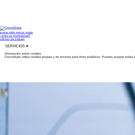
entrar
pide precio gratis
¿eres un profesional?
ofertas de trabajo
SERVICIOS
Información sobre cookies
Cronoshare utiliza cookies propias y de terceros para fines analíticos. Puedes aceptar todas 
información
.