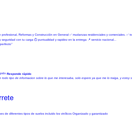
e profesional, Reformas y Construcción en General ✅ mudanzas residenciales y comerciales. ✅ t
 seguridad con tu carga ⏱️ puntualidad y rapidez en la entrega 📍 servicio nacional...
perfecto"
Responde rápido
odo tipo de informacion sobre lo que me interesaba, solo espero ya que me lo traiga, y estoy se
rete
 de diferentes tipos de suelos incluido los vinílicos Organizado y garantizado