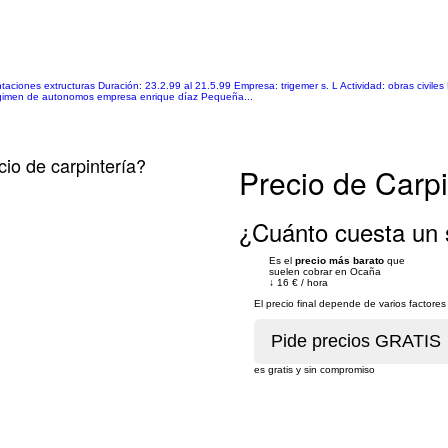
entaciones extructuras Duración: 23.2.99 al 21.5.99 Empresa: trigemer s. L Actividad: obras civiles
: régimen de autonomos empresa enrique díaz Pequeña...
cio de carpintería?
Precio de Carp
¿Cuánto cuesta un 
Es el
precio más barato
que
suelen cobrar en Ocaña
↓
16 €
/
hora
El precio final depende de varios factor
es gratis y sin compromiso