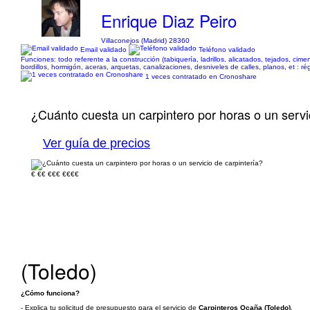
Enrique Diaz Peiro
Villaconejos (Madrid) 28360
Email validado
Teléfono validado
Funciones: todo referente a la construcción (tabiquería, ladrillos, alicatados, tejados, cim
bordillos, hormigón, aceras, arquetas, canalizaciones, desniveles de calles, planos, et 
1 veces contratado en Cronoshare
¿Cuánto cuesta un carpintero por horas o un servi
Ver guía de precios
€
€€
€€€
€€€€
(Toledo)
¿Cómo funciona?
- Explica tu solicitud de presupuesto para el servicio de
Carpinteros Ocaña (Toledo)
.