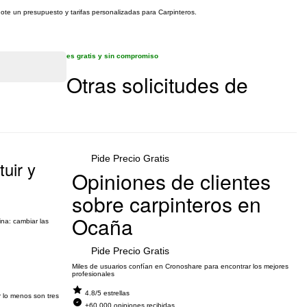
dote un presupuesto y tarifas personalizadas para Carpinteros.
es gratis y sin compromiso
Otras solicitudes de
Pide Precio Gratis
uir y
Opiniones de clientes
sobre carpinteros en
Ocaña
na: cambiar las
Pide Precio Gratis
Miles de usuarios confían en Cronoshare para encontrar los mejores
profesionales
4.8/5 estrellas
r lo menos son tres
+60.000 opiniones recibidas