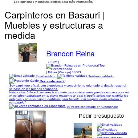
Lee opiniones y consulta perfiles para más información.
Carpinteros en Basauri |
Muebles y estructuras a
medida
Brandon Reina
9,6 (21)
| Bilbao (Vizcaya) 48003
Email validado
Teléfono validado
Responde rápido
Soy carpintero oficial, con experiencia y conocimiento orientado al detalle, este rol
se basa en los buenos acabados.
Naiara dice:
"Hace 1 semana le contrate para colocar unas puertas en casa y es un
chico súper trabajador en el último momento le pedí si podía colocarme también los
rodapiés y no tuvo ningún problema para hacerlo. Sin ninguna duda volvería a
contratarlo"
30 veces contratado en Cronoshare
Pedir presupuesto
Email validado
1/30
Teléfono validado