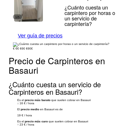
¿Cuánto cuesta un
carpintero por horas o
un servicio de
1/5
carpintería?
Ver guía de precios
€
€€
€€€
€€€€
Precio de Carpinteros en
Basauri
¿Cuánto cuesta un servicio de
Carpinteros en Basauri?
Es el
precio más barato
que suelen cobrar en Basauri
↓
16 €
/
hora
El
precio medio
en Basauri es de
19 €
/
hora
Es el
precio más caro
que suelen cobrar en Basauri
↑
23 €
/
hora