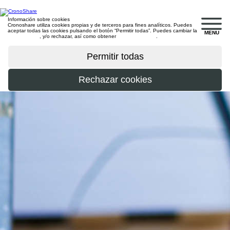
Información sobre cookies
Cronoshare utiliza cookies propias y de terceros para fines analíticos. Puedes
aceptar todas las cookies pulsando el botón “Permitir todas”. Puedes cambiar la
MENU
configuración
, y/o rechazar, así como obtener
más información
.