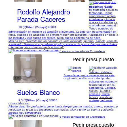
Responde rápido
Rodolfo Alejandro
Mi profesión actual es
fontanería. Tengo
Parada Caceres
conocimiento amplio
en el ramo y todo lo
que es instalación y a
acabado en general.
10 (2)
Bilbao (Vizcaya) 48004
Tengo estudios de
administración en manejo de almacén e inventario. Cuento con documentación en
regla. Trabajos de acabado de primera y buen presupuesto. Razonables en base a
las medidas y exigencias del cliente. Si no queda perfecto no se hace.
Malena dice:
"Rodolfo fue un encanto en todo momento, puntual, amable, correcto
y educado. Solucionó el problema rápido y volvió al de pocos días por unas dudas
q teníamos, sin cobrarnos nada adicional"
6 veces contratado en Cronoshare
Pedir presupuesto
Teléfono validado
Somos la segunda generación en esta
1/6
carpintería, realizamos todo tipo de
trabajos en madera y
relacionados con la
carpintería. Cocinas,
Suelos Blanco
suelos., puertas ,
armarios, tarima
técnica, escaleras,
9,3 (2)
Bilbao (Vizcaya) 48003
portales, reformas
comerciales etc.
Alfredo dice:
"Un profesional como hacía tiempo que no trataba, atento, concreto y
resolutivo en todas las cuestiones planteadas. Muy a tener en cuenta y además
precios muy competitivos "
5 veces contratado en Cronoshare
Pedir presupuesto