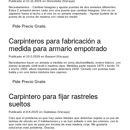
Publicado el 21-11-2024 en Doneztebe (Vizcaya)
Necesitariamos: - Cambiar bisagras y ajustar puertas de dos armarios diferentes.
Estos 2 armarios tienen cada uno una puerta que cambiar bisagras. Uno es un
zapatero hasta el techo y el otro es un armario empotrado. - Ajustar burlete de la
puerta de la cocina de madera con cristal en medio.
Pide Precio Gratis
Carpinteros para fabricación a
medida para armario empotrado
Publicado el 10-2-2026 en Basauri (Vizcaya)
Necesitamos hacer un armario a medida en zona abuhardillada, entero blanco, con
interior acabado símil textil o madera clara. Medidas parte trasera 1875 x fondo 70
x ancho 1900, altura maximiza parte delantera 2400. Cerrado con puertas todo
balda y en uno delos módulos tres cajones.
Pide Precio Gratis
Carpintero para fijar rastreles
sueltos
Publicado el 8-6-2020 en Galdakao (Vizcaya)
Creo que el problema es que hay varios ristreles que deberían sujetar a un par de
tarimas de elondo en 3 habitaciones y o se han soltado o roto las uniones, con lo
que cada vez que se pasa por encima de esta madera cruje. Me gustaría
solucionar este problema. Gracias.