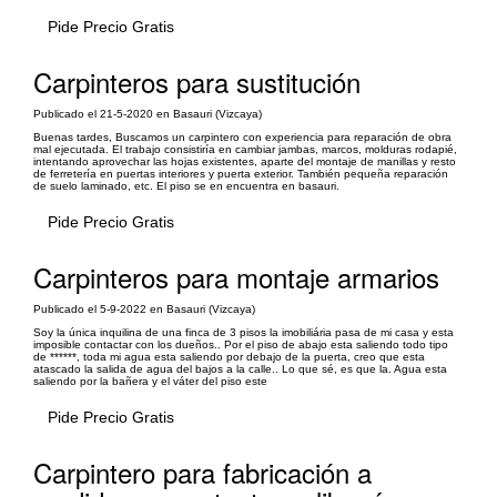
Pide Precio Gratis
Carpinteros para sustitución
Publicado el 21-5-2020 en Basauri (Vizcaya)
Buenas tardes, Buscamos un carpintero con experiencia para reparación de obra
mal ejecutada. El trabajo consistiría en cambiar jambas, marcos, molduras rodapié,
intentando aprovechar las hojas existentes, aparte del montaje de manillas y resto
de ferretería en puertas interiores y puerta exterior. También pequeña reparación
de suelo laminado, etc. El piso se en encuentra en basauri.
Pide Precio Gratis
Carpinteros para montaje armarios
Publicado el 5-9-2022 en Basauri (Vizcaya)
Soy la única inquilina de una finca de 3 pisos la imobiliária pasa de mi casa y esta
imposible contactar con los dueños.. Por el piso de abajo esta saliendo todo tipo
de ******, toda mi agua esta saliendo por debajo de la puerta, creo que esta
atascado la salida de agua del bajos a la calle.. Lo que sé, es que la. Agua esta
saliendo por la bañera y el váter del piso este
Pide Precio Gratis
Carpintero para fabricación a