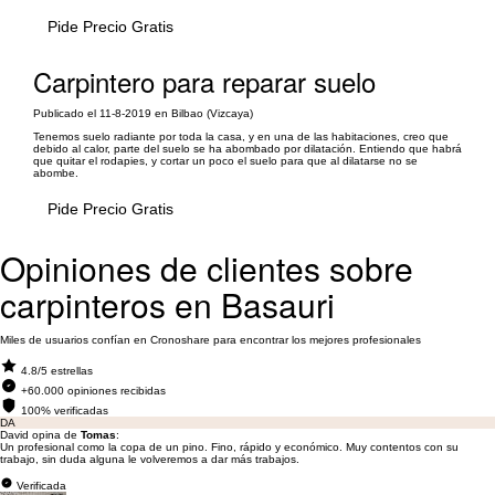
Pide Precio Gratis
Carpintero para reparar suelo
Publicado el 11-8-2019 en Bilbao (Vizcaya)
Tenemos suelo radiante por toda la casa, y en una de las habitaciones, creo que
debido al calor, parte del suelo se ha abombado por dilatación. Entiendo que habrá
que quitar el rodapies, y cortar un poco el suelo para que al dilatarse no se
abombe.
Pide Precio Gratis
Opiniones de clientes sobre
carpinteros en Basauri
Miles de usuarios confían en Cronoshare para encontrar los mejores profesionales
4.8/5 estrellas
+60.000 opiniones recibidas
100% verificadas
DA
David opina de
Tomas
:
Un profesional como la copa de un pino. Fino, rápido y económico. Muy contentos con su
trabajo, sin duda alguna le volveremos a dar más trabajos.
Verificada