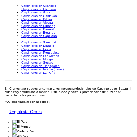
Carpinteros en Usansolo
Carpinteros en Etxebarri
Carpinteros en Getxo
Carpinteros en Galdakao
Carpinteros en Bilbao
Carpinteros en Algorta
Carpinteros en Durango
Carpinteros en Barakaldo
Carpinteros en Berango
Carpinteros en Sopelana
Carpinteros en Santurtzi
Carpinteros en Erandio
Carpinteros en Leioa
Carpinteros en Portugalete
Carpinteros en Las Arenas
Carpinteros en Mungia
Carpinteros en Sestao
Carpinteros en Trapagaran
Carpinteros en Artatza (Leioa)
Carpinteros en La Peña
En Cronoshare puedes encontrar a los mejores profesionales de Carpinteros en Basauri |
Muebles y estructuras a medida. Pide precio y hasta 4 profesionales de tu zona te
contactan a las pocas horas.
¿Quieres trabajar con nosotros?
Regístrate Gratis