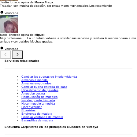
Jardín Ignacio opina de
Marco Fraga
:
Trabajan con mucha dedicación, sin prisas y son muy amables.Los recomiendo
Verificada
Marie Therese opina de
Miguel
:
Muy profesional ... En un futuro volvería a solicitar sus servicios y también le recomendaría a mis
amigos y conoscidos Muchas gracias.
Verificada
Servicios relacionados
Cambiar las puertas de interior vivienda
Armarios a medida
Armarios empotrados
Cambiar puerta entrada de casa
Revestimiento de paredes
Amueblar cocina
Restauración de muebles
Instalar puerta blindada
Hacer mueble a medida
Hacer vestidor
Ebanistas
Encimeras de madera
Cambiar ventanas de madera
Barandillas de madera
Encuentra Carpinteros en las principales ciudades de Vizcaya