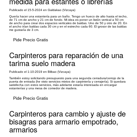
medida para estantes o librerías
Publicado el 15-5-2024 en Galdakao (Vizcaya)
Quería hacer una estantería para un baño. Tengo un hueco de alto hasta el techo,
de 71 cm de ancho y 21 cm de fondo. Mi idea es poner un listón vertical a 50 cm
de ancho para crear dos espacios verticales de baldas. Uno de 50 y otro de 20. En
el ancho irían baldas cada 30 cm y en el estrecho cada 60. El grosor de las baldas
me gustaría de 3 cm.
Pide Precio Gratis
Carpinteros para reparación de una
tarima suelo madera
Publicado el 1-10-2019 en Bilbao (Vizcaya)
También estoy solicitando presupuesto para una segunda cerradura/cerrojo de la
puerta de entrada (he visto servicios mixtos de carpintería y cerrajería). Si quedara
satisfecha con estos servicios, más adelante estaría interesada en encargar
estanterías y una mesa de comedor de madera.
Pide Precio Gratis
Carpinteros para cambio y ajuste de
bisagras para armario empotrado,
armarios