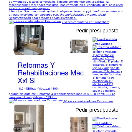
de viviendas y locales comerciales. Nuestro compromiso con la calidad, la
responsabilidad y el poder resolutivo, nos convierte en el candidato ideal para llevar
a cabo con éxito tus proyecto.
Liher dice:
"Un gran trabajo quitando el gotelé, luciendo y pintando las paredes con
un trato excelente con nosotros y mucha profesionalidad y puntualidad.
Recomendación para próximas obras si tenemos."
2 veces contratado en Cronoshare
Pedir presupuesto
Email validado
1/14
Teléfono validado
1) proyectos en
autocad y 3d 2)
Reformas Y
albañilería 3) pladur 4)
escayola 5) pintura 6)
tejado y arreglos de
Rehabilitaciones Mac
tejados 7) fachadas y
arreglos de fachadas
Xxi Sl
8) fontanería 9)
calefacción 10)
electricidad 11)
carpintería, puertas,
8,5 (4)
Bilbao (Vizcaya) 48004
suelo de madera,
parquet flotante etc. Reformas & rehabilitaciones mac xxi s. L. B-95791331 C/
carretera bilbao galdakao nº13 Tfn:
10 veces contratado en Cronoshare
Pedir presupuesto
Email validado
1/6
Teléfono validado