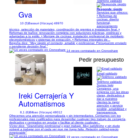
Teléfono validado
Responde rápido
Gva
Servicios que ofrezco:
• Reformas de
cocinas: diseño
funcional,
10 (5)
Basauri (Vizcaya) 48970
asesoramiento
técnico, selección de materiales, coordinación de gremios e instalación final. •
Reformas de baños: renovación completa con soluciones prácticas, estéticas y
adaptadas a tu estilo. • Montaje de cocinas: instalación profesional de mobiliario,
electrodomésticos y sistemas de extracción. • Reformas integrales de...
Begoña dice:
"Muy rápido el contacto, amable y profesional. Presupuesto enviado
y pendiente decisión final."
14 veces contratado en Cronoshare
Pedir presupuesto
Email validado
1/8
Teléfono validado
Somos Ireki
Cerrajeros, una
Ireki Cerrajería Y
empresa con las ideas
claras, dedicados a
dar a nuestros
Automatismos
clientes la mejor
atención y servicio
posible, amabilidad y
8,1 (6)
Bilbao (Vizcaya) 48012
transparencia.
Ofrecemos una atención personalizada y sin intermediarios. Contamos con los
profesionales mas cualificados para desarrollar cualquier tipo trabajo de cerrajería,
dedicados y centrados en ayudar y facilitar al cliente cualquier...
Víctor dice:
"Grandísimo profesional y gran trabajo. Muy satisfecho y sin duda
volveré a trabajar con él cada ver que me haga falta. Relación calidad-precio
inmejorable"
19 veces contratado en Cronoshare