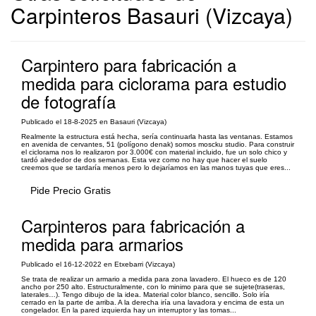
Carpinteros Basauri (Vizcaya)
Carpintero para fabricación a
medida para ciclorama para estudio
de fotografía
Publicado el 18-8-2025 en Basauri (Vizcaya)
Realmente la estructura está hecha, sería continuarla hasta las ventanas. Estamos
en avenida de cervantes, 51 (polígono denak) somos moscku studio. Para construir
el ciclorama nos lo realizaron por 3.000€ con material incluido, fue un solo chico y
tardó alrededor de dos semanas. Esta vez como no hay que hacer el suelo
creemos que se tardaría menos pero lo dejaríamos en las manos tuyas que eres...
Pide Precio Gratis
Carpinteros para fabricación a
medida para armarios
Publicado el 16-12-2022 en Etxebarri (Vizcaya)
Se trata de realizar un armario a medida para zona lavadero. El hueco es de 120
ancho por 250 alto. Estructuralmente, con lo minimo para que se sujete(traseras,
laterales…). Tengo dibujo de la idea. Material color blanco, sencillo. Solo iría
cerrado en la parte de arriba. A la derecha iría una lavadora y encima de esta un
congelador. En la pared izquierda hay un interruptor y las tomas...