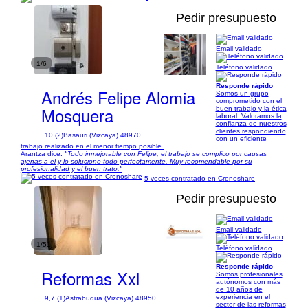
Pedir presupuesto
Email validado
1/6
Teléfono validado
Responde rápido
Andrés Felipe Alomia
Somos un grupo
comprometido con el
Mosquera
buen trabajo y la ética
laboral. Valoramos la
confianza de nuestros
clientes respondiendo
10 (2)
Basauri (Vizcaya) 48970
con un eficiente
trabajo realizado en el menor tiempo posible.
Arantza dice:
"Todo inmejorable con Felipe, el trabajo se complico por causas
ajenas a el y lo soluciono todo perfectamente. Muy recomendable por su
profesionalidad y el buen trato."
5 veces contratado en Cronoshare
Pedir presupuesto
Email validado
1/51
Teléfono validado
Responde rápido
Reformas Xxl
Somos profesionales
autónomos con más
de 10 años de
experiencia en el
9,7 (1)
Astrabudua (Vizcaya) 48950
sector de las reformas