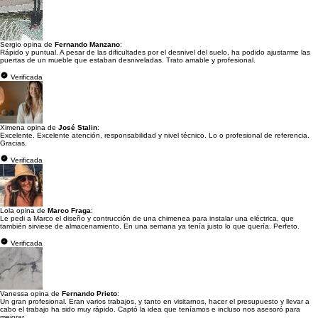
Sergio opina de
Fernando Manzano
:
Rápido y puntual. A pesar de las dificultades por el desnivel del suelo, ha podido ajustarme las
puertas de un mueble que estaban desniveladas. Trato amable y profesional.
Verificada
Ximena opina de
José Stalin
:
Excelente. Excelente atención, responsabilidad y nivel técnico. Lo o profesional de referencia.
Gracias.
Verificada
Lola opina de
Marco Fraga
:
Le pedi a Marco el diseño y contrucción de una chimenea para instalar una eléctrica, que
también sirviese de almacenamiento. En una semana ya tenía justo lo que quería. Perfeto.
Verificada
Vanessa opina de
Fernando Prieto
:
Un gran profesional. Eran varios trabajos, y tanto en visitarnos, hacer el presupuesto y llevar a
cabo el trabajo ha sido muy rápido. Captó la idea que teníamos e incluso nos asesoró para
mejorar...