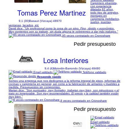
Carpintero ebanista,
con experiencia
Tomas Perez Martinez
dilatada,62 años,
todo tipo de arreglos,
montajes en
carpinteria mobiliarios,
9,1 (30)
Basauri (Vizcaya) 48970
suelos, puertas,
ventanas, lacados, etc
David dice:
"Un profesional como la copa de un pino. Fino, rápido y económico.
Muy contentos con su trabajo, sin duda alguna le volveremos a dar más trabajos."
95 veces contratado en Cronoshare
Pedir presupuesto
Losa Interiores
9,4 (4)
Moiordin-Barrondo (Vizcaya) 48480
Email validado
Teléfono validado
Responde rápido
Somos una empresa que nos dedicamos a la reforma integral de pisos, reformas de
cocinas y carpintería en general, así como a la fabricación de armarios y muebles a
medida. Presupuestos sin compromiso.
Marian dice:
"Son puntuales, muy formales, trabajan muy bien, son minuciosos y el
trato es inmejorable. Son muy recomendables. El precio y la calidad también están
muy bien."
8 veces contratado en Cronoshare
Pedir presupuesto
Email validado
1/11