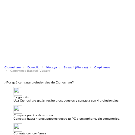
Cronoshare
Domicilio
Vizcaya
Basauri (Vizcaya)
Carpinteros
Carpinteros Basauri (Vizcaya)
¿Por qué contratar profesionales de Cronoshare?
Es gratuito
Usa Cronoshare gratis: recibe presupuestos y contacta con 4 profesionales.
Compara precios de tu zona
Compara hasta 4 presupuestos desde tu PC o smartphone, sin compromiso.
Contrata con confianza