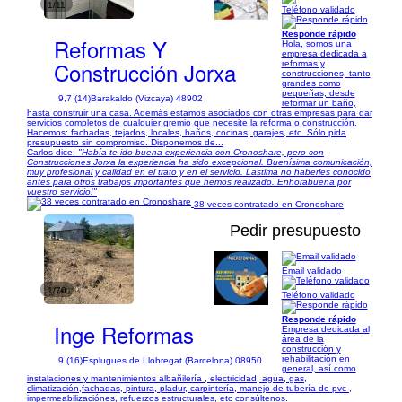
1/11
Teléfono validado
Responde rápido
Reformas Y
Hola, somos una
empresa dedicada a
Construcción Jorxa
reformas y
construcciones, tanto
grandes como
pequeñas, desde
9,7 (14)
Barakaldo (Vizcaya) 48902
reformar un baño,
hasta construir una casa. Además estamos asociados con otras empresas para dar
servicios completos de cualquier gremio que necesite la reforma o construcción.
Hacemos: fachadas, tejados, locales, baños, cocinas, garajes, etc. Sólo pida
presupuesto sin compromiso. Disponemos de...
Carlos dice:
"Había te ido buena experiencia con Cronoshare, pero con
Construcciones Jorxa la experiencia ha sido excepcional. Buenísima comunicación,
muy profesional y calidad en el trato y en el servicio. Lastima no haberles conocido
antes para otros trabajos importantes que hemos realizado. Enhorabuena por
vuestro servicio!"
38 veces contratado en Cronoshare
Pedir presupuesto
Email validado
1/70
Teléfono validado
Responde rápido
Inge Reformas
Empresa dedicada al
área de la
construcción y
rehabilitación en
9 (16)
Esplugues de Llobregat (Barcelona) 08950
general, así como
instalaciones y mantenimientos albañilería , electricidad, agua, gas,
climatización,fachadas, pintura, pladur, carpintería, manejo de tubería de pvc ,
impermeabilizaciónes, refuerzos estructurales, etc consúltenos.