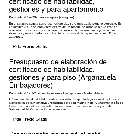
certificado de habitabilidad,
gestiones y para apartamento
Publicado el 2-7-2025 en Zaragoza (Zaragoza)
En el catastro consta como uso residencial, pero más abajo pone lo comercio. Es
un inmueble que se encuentra dentro de un bloque de pisos solo que esté en
concreto, nunca se usó como vivienda, está en la primera planta junto a más
viviendas y está dotado de cocina, baño, dormitorio independiente, etc. Es en
Zaragoza.
Pide Precio Gratis
Presupuesto de elaboración de
certificado de habitabilidad,
gestiones y para piso (Arganzuela
Embajadores)
Publicado el 19-1-2026 en Arganzuela Embajadores - Madrid (Madrid)
Informe tecnico de viabilidad del uso de vivienda que incluye memoria, planos y
justificacion de la normativa urbanistica del pgou madrid y cte. Cumplimentación de
losimpresos oficiales de solicitud, tasas e icio. Presentación por registro de:
Solicitud inicial Contestación a requeridos
Pide Precio Gratis
Presupuesto de no sé si está