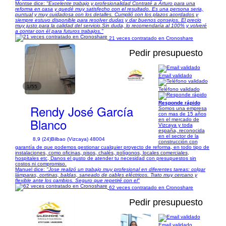
Montse dice:
"Excelente trabajo y profesionalidad Contraté a Arturo para una
reforma en casa y quedé muy satisfecho con el resultado. Es una persona seria,
puntual y muy cuidadosa con los detalles. Cumplió con los plazos acordados y
siempre estuvo disponible para resolver dudas y dar buenos consejos. El precio
muy justo para la calidad del servicio.Sin duda, lo recomendaría al 100% y volveré
a contar con él para futuros trabajos."
21 veces contratado en Cronoshare
Pedir presupuesto
Email validado
1/55
Teléfono validado
Responde rápido
Rendy José García
Somos una empresa
con mas de 15 años
Blanco
en el mercado de
Vizcaya y toda
españa, reconocida
en el sector de la
8,9 (24)
Bilbao (Vizcaya) 48004
construcción con
garantía de que podemos gestionar cualquier proyecto de reforma, en todo tipo de
instalaciones, como oficinas, pisos, chalés, polígonos, locales comerciales,
hospitales etc, Danos el gusto de atender tu necesidad con presupuestos sin
costos ni compromiso.
Manuel dice:
"Jose realizó un trabajo muy profesional en diferentes tareas: colgar
lámparas, cortinas, baldas, saneado de cables eléctricos. Trato muy cercano y
flexible ante los cambios. Seguro que repetiré con el"
62 veces contratado en Cronoshare
Pedir presupuesto
Email validado