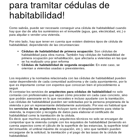
para tramitar cédulas de
habitabilidad!
Como sabrás, puede ser necesario conseguir una cédula de habitabilidad cuando
hay que dar de alta los suministros en el inmueble (agua, gas, electricidad, etc.) o
para alquilar o vender una vivienda.
Por otro lado, hay que tener en cuenta que existen distintos tipos de cédula de
habitabilidad, dependiendo de las circunstancias:
Cédulas de habitabilidad de primera ocupación
: Son cédulas de
habitabilidad para obra nueva. También hay cédulas de habitabilidad de
primera ocupación por rehabilitación, que afectaría a viviendas en las que
se ha realizado una gran reforma
Cédulas de habitabilidad de segunda ocupación
: En este caso, se
orientan a viviendas usadas o preexistentes.
Los requisitos y la normativa relacionada con las cédulas de habitabilidad pueden
variar dependiendo de cada comunidad autónoma y de cada ayuntamiento, por lo
que es importante contar con expertos que conozcan bien el procedimiento a
seguir.
Al contratar los servicios de
arquitectos para cédulas de habitabilidad
no solo
contarás con profesionales que sepan cómo proceder en cada caso concreto, sino
que podrán asesorarte en lo que necesites e incluso ayudarte con la tramitación.
Las cédulas de habitabilidad pueden ser solicitadas por la persona propietaria de la
vivienda o por un representante debidamente autorizado. Por eso es habitual que
los
servicios de los arquitectos
incluyan tanto el desplazamiento para visitar la
vivienda, la inspección y recogida de datos para elaborar el certificado de
habitabilidad como la tramitación de la cédula.
Es decir, que muchos arquitectos y arquitectos técnicos no solo se encargan de
comprobar que la vivienda cumple con los requisitos de habitabilidad (teniendo en
cuenta aspectos como el cálculo de la superficie de las estancias, la superficie total
del inmueble, el umbral máximo de ocupación, etc.), sino que también pueden
encargarse de la solicitud, la tramitación y el pago de las tasas de la cédula de
habitabilidad.