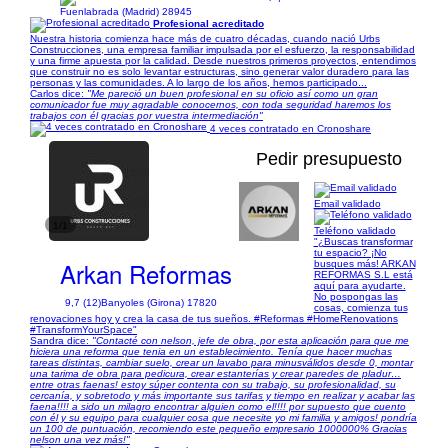
Fuenlabrada (Madrid) 28945
Profesional acreditado
Nuestra historia comienza hace más de cuatro décadas, cuando nació Urbs
Construcciones, una empresa familiar impulsada por el esfuerzo, la responsabilidad
y una firme apuesta por la calidad. Desde nuestros primeros proyectos, entendimos
que construir no es solo levantar estructuras, sino generar valor duradero para las
personas y las comunidades. A lo largo de los años, hemos participado...
Carlos dice:
"Me pareció un buen profesional en su oficio así como un gran
comunicador fue muy agradable conocernos, con toda seguridad haremos los
trabajos con él gracias por vuestra intermediación"
4 veces contratado en Cronoshare
Pedir presupuesto
Email validado
1/1
Teléfono validado
"¿Buscas transformar
tu espacio? ¡No
Arkan Reformas
busques más! ARKAN
REFORMAS S.L está
aquí para ayudarte.
No pospongas las
9,7 (12)
Banyoles (Girona) 17820
cosas, comienza tus
renovaciones hoy y crea la casa de tus sueños. #Reformas #HomeRenovations
#TransformYourSpace"
Sandra dice:
"Contacté con nelson, jefe de obra, por esta aplicación para que me
hiciera una reforma que tenia en un establecimiento. Tenía que hacer muchas
tareas distintas, cambiar suelo, crear un lavabo para minusválidos desde 0, montar
una tarima de obra para pedicura, crear estanterías y crear paredes de pladur…
entre otras faenas! estoy súper contenta con su trabajo, su profesionalidad, su
cercanía, y sobretodo y más importante sus tarifas y tiempo en realizar y acabar las
faena!!!! a sido un milagro encontrar alguien como el!!!! por supuesto que cuento
con él y su equipo para cualquier cosa que necesite yo mi familia y amigos! pondría
un 100 de puntuación, recomiendo este pequeño empresario 1000000% Gracias
nelson una vez más!"