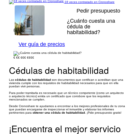
18 veces contratado en Cronoshare
Pedir presupuesto
¿Cuánto cuesta una
cédula de
habitabilidad?
1/19
Ver guía de precios
€
€€
€€€
€€€€
Cédulas de habitabilidad
Las
cédulas de habitabilidad
son documentos que certifican o acreditan que una
vivienda cumple con los requisitos de habitabilidad necesarios para que en ella
puedan vivir personas.
Para poder tramitarla es necesario que un técnico competente (como un arquitecto
o arquitecto técnico) emita un certificado que corrobore que los requisitos
mencionados se cumplen.
Desde Cronoshare te ayudamos a encontrar a los mejores profesionales de tu zona
que puedan encargarse de inspeccionar el inmueble y elaborar los informes
pertinentes para
obtener una cédula de habitabilidad
. ¡Pide presupuesto gratis!
¡Encuentra el mejor servicio