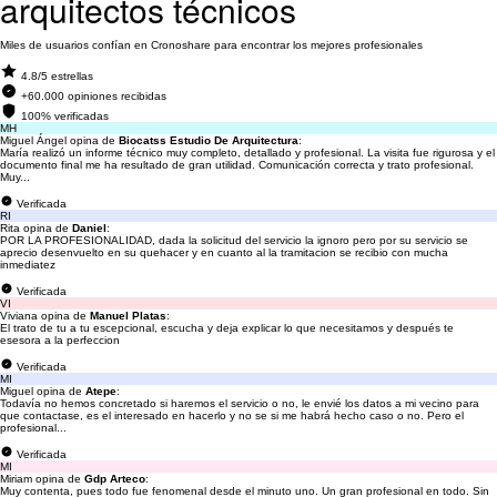
arquitectos técnicos
Miles de usuarios confían en Cronoshare para encontrar los mejores profesionales
4.8/5 estrellas
+60.000 opiniones recibidas
100% verificadas
MH
Miguel Ángel opina de
Biocatss Estudio De Arquitectura
:
María realizó un informe técnico muy completo, detallado y profesional. La visita fue rigurosa y el
documento final me ha resultado de gran utilidad. Comunicación correcta y trato profesional.
Muy...
Verificada
RI
Rita opina de
Daniel
:
POR LA PROFESIONALIDAD, dada la solicitud del servicio la ignoro pero por su servicio se
aprecio desenvuelto en su quehacer y en cuanto al la tramitacion se recibio con mucha
inmediatez
Verificada
VI
Viviana opina de
Manuel Platas
:
El trato de tu a tu escepcional, escucha y deja explicar lo que necesitamos y después te
esesora a la perfeccion
Verificada
MI
Miguel opina de
Atepe
:
Todavía no hemos concretado si haremos el servicio o no, le envié los datos a mi vecino para
que contactase, es el interesado en hacerlo y no se si me habrá hecho caso o no. Pero el
profesional...
Verificada
MI
Miriam opina de
Gdp Arteco
:
Muy contenta, pues todo fue fenomenal desde el minuto uno. Un gran profesional en todo. Sin