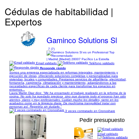
Cédulas de habitabilidad |
Expertos
Gaminco Solutions Sl
7 (7)
| Madrid (Madrid) 28007 Pacífico La Estrella
Email validado
Teléfono validado
Responde rápido
Somos una empresa especializada en reformas integrales, mantenimiento y
ejecución de obras, ofreciendo soluciones completas y personalizadas para
viviendas, locales y comunidades. Prestamos servicios de albañilería, electricidad,
fontanería, carpintería, climatización y mantenimiento, adaptándonos a las
necesidades específicas de cada cliente para transformar los espacios en
entornos...
Laura Martin Diaz dice:
"Me ha encantado el trabajo realizado en la reforma de la
cocina. No solo ha quedado preciosa, sino que durante todo el proceso han sido
atentos, claros y muy profesionales. Cuidan mucho los detalles, tanto en los
acabados como en la limpieza diaria. Da muchísima tranquilidad tratar con
personas así. Repetiría sin dudarlo."
3 veces contratado en Cronoshare
Pedir presupuesto
Email validado