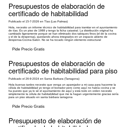
Presupuestos de elaboración de
certificado de habitabilidad
Publicado el 15-7-2026 en Tías (Las Palmas)
Hola, necesito un informe técnico de habitabilidad para tramitar en el ayuntamiento
de tías. Es un piso de 1988 y tengo la ficha catastral. La distribución original ha
cambiado ligeramente porque se han eliminado dos tabiques finos (el de la cocina
y el de la despensa), quedando ahora integrados en un espacio abierto de
despensa-Cocina-Salon. No se ha tocado ningún elemento estructural
Pide Precio Gratis
Presupuestos de elaboración de
certificado de habitabilidad para piso
Publicado el 26-9-2024 en Santa Barbara (Tarragona)
Hola buenas tardes necesito que venga un aparejador a mi casa para hacerme la
célula de habitabilidad yo tengo el borrador pero como aquí no había cocina y se
ha puesto que ya lo sé el ayuntamiento de aquí y está todo en orden necesito
simplemente la célula de habitabilidad que me la hagan urgentemente gracias sería
para un piso situado en santa bárbara tarragona
Pide Precio Gratis
Presupuesto de elaboración de