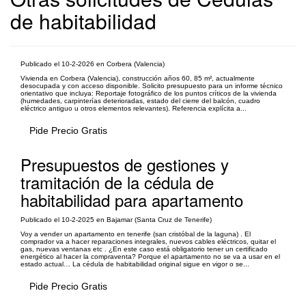
de habitabilidad
Publicado el 10-2-2026 en Corbera (Valencia)
Vivienda en Corbera (Valencia), construcción años 60, 85 m², actualmente
desocupada y con acceso disponible. Solicito presupuesto para un informe técnico
orientativo que incluya: Reportaje fotográfico de los puntos críticos de la vivienda
(humedades, carpinterías deterioradas, estado del cierre del balcón, cuadro
eléctrico antiguo u otros elementos relevantes). Referencia explícita a...
Pide Precio Gratis
Presupuestos de gestiones y
tramitación de la cédula de
habitabilidad para apartamento
Publicado el 10-2-2025 en Bajamar (Santa Cruz de Tenerife)
Voy a vender un apartamento en tenerife (san cristóbal de la laguna) . El
comprador va a hacer reparaciones integrales, nuevos cables eléctricos, quitar el
gas, nuevas ventanas etc . ¿En este caso está obligatorio tener un certificado
energético al hacer la compraventa? Porque el apartamento no se va a usar en el
estado actual… La cédula de habitabilidad original sigue en vigor o se...
Pide Precio Gratis