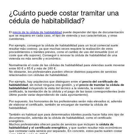
¿Cuánto puede costar tramitar una
cédula de habitabilidad?
El
precio de la cédula de habitabilidad
puede depender del tipo de documentación
que se requiera en cada caso, el tipo de vivienda y sus características, y otras
cuestiones.
Por ejemplo, conseguir la cédula de habitabilidad para un local comercial suele
resultar más costoso, ya que muchas veces requiere la realización de otros
procedimientos o trámites previos, como el cambio de uso del inmueble (con el
coste que ello supone). Conseguir o renovar la cédula de habitablidad de una
vivienda es más sencillo y económico.
Normalmente el coste de las cédulas de habitabilidad para viviendas suele moverse
entre 60 € o 65 € y más de 160 €.
No obstante, los profesionales pueden ofrecer distintos paquetes de servicios
relacionados con cédulas de habitabilidad.
Por ejemplo, hay arquitectos que distinguen entre el
precio del certificado de
habitabilidad
, sin incluir ninguna otra gestión, y el
precio de tramitar la cédula de
habitabilidad
incluyendo la visita del técnico a la vivienda, la emisión del
certificado, la tramitación de la cédula y el pago de las tasas correspondientes (esto
último puede variar dependiendo de cada ayuntamiento).
Por supuesto, los honorarios de los profesionales serán más elevados si, además
de elaborar el certificado, también se encargan de tramitar la cédula de
habitabilidad.
También es habitual que para determinados trámites pueda hacer falta otro tipo de
documentación, además de la cédula de habitabilidad, como el certificado
energético.
Muchos profesionales ofrecen packs de servicios que incluyen la
cédula de
habitabilidad y el certificado energético
, y que suelen resultar más económicos
que contratar cada servicio por separado. En concreto, estos packs suelen costar