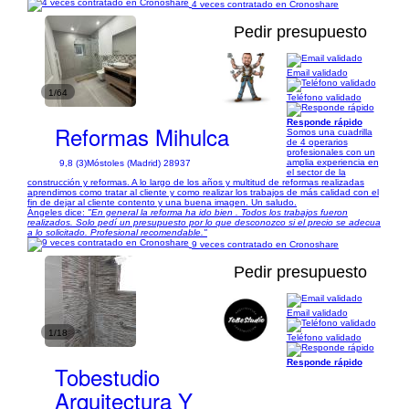
4 veces contratado en Cronoshare
Pedir presupuesto
Email validado
1/64
Teléfono validado
Responde rápido
Reformas Mihulca
Somos una cuadrilla
de 4 operarios
profesionales con un
amplia experiencia en
9,8 (3)
Móstoles (Madrid) 28937
el sector de la
construcción y reformas. A lo largo de los años y multitud de reformas realizadas
aprendimos como tratar al cliente y como realizar los trabajos de más calidad con el
fin de dejar al cliente contento y una buena imagen. Un saludo.
Ángeles dice:
"En general la reforma ha ido bien . Todos los trabajos fueron
realizados. Solo pedí un presupuesto por lo que desconozco si el precio se adecua
a lo solicitado. Profesional recomendable."
9 veces contratado en Cronoshare
Pedir presupuesto
Email validado
1/18
Teléfono validado
Responde rápido
Tobestudio
Arquitectura Y