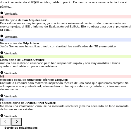
duda lo recomiendo al 💯✖️💯 rapidez, calidad, precio. En menos de una semana tenía todo el
trámite...
Verificada
AL
Adolfo opina de
Fan Arquitectura
:
Esta valoración es muy temprana, ya que todavía estamos al comienzo de unas actuaciones
muy complejas, el IEE o Informe de Evaluación del Edificio. Ello no obsta para que el profesional
SI esta...
Verificada
NG
Nieves opina de
Gdp Arteco
:
Jesús Gómez nos ha explicado todo con claridad: los certificados de ITE y energético
Verificada
EL
Elena opina de
Estudio Octubre
:
Aún no han realizado el servicio pero han respondido rápido y son muy amables. Hemos
quedado en hablar un poco más adelante.
Verificada
ME
Mercedes opina de
Arquitecto Técnico Ezequiel
:
Contraté a Ezequiel para realizar la inspección técnica de una casa que queremos comprar. No
sólo apareció con puntualidad, además hizo un trabajo cuidadoso y detallado, interesándose
sinceramente...
Verificada
FS
Federico opina de
Andrea Pinet Álvarez
:
Me dado una información clara, se ha mostrado resolutiva y me ha orientado en todo.momento
de lo que se necesitaba
Verificada
Servicios relacionados