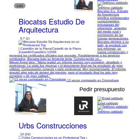
1/85
Teléfono validado
Biocatss S.L. Estudio
de Arquitectura
Biocatss Estudio De
significa profesionales
comprometidos,
entusiastas del
Arquitectura
urbanismo, amantes
del medio rural y
promotores de las
9,7 (1)
futuras generaciones.
Biocatss siempre a su
lado, le ayudará con
| Castellón de la Plana/Castelló de la Plana
sus reformas, su
(Castelló/Castellón) 12006
nueva construcción y
generará los certificados oficiales que necesite. Paralelamente a los servicios
nombrados, Biocatss bajo su ferviente lema "Construyendo un...
Miguel Ángel dice:
"María realizó un informe técnico muy completo, detallado y
profesional. La visita fue rigurosa y el documento final me ha resultado de gran
utilidad. Comunicación correcta y trato profesional. Muy recomendable. El informe
requirió algo más de tiempo del previsto, pero el resultado final ha sido muy
completo y de gran calidad."
13 veces contratado en Cronoshare
Pedir presupuesto
Email validado
1/2
Teléfono validado
Urbs Construcciones
10 (24)
|