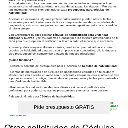
entre 100 € y más de 200 €.
En cualquier caso, hay que tener en cuenta que las tarifas no siempre incluyen
aspectos como el desplazamiento, el coste de las tasas, los visados… Por eso es
tan importante revisar bien qué incluye cada
presupuesto para cédulas de
habitabilidad
.
Además, en ocasiones, algunos profesionales también pueden ofrecer tarifas
especiales para administradores de fincas o representantes de comunidades de
propietarios, así como para personas que necesiten gestionar más de una cédula
al mismo tiempo.
Con Cronoshare puedes solicitar
cédulas de habitabilidad para viviendas
antiguas y nuevas
, y te ayudaremos a encontrar a los mejores profesionales de tu
zona para que preparen el certificado o lleven a cabo el servicio que necesites.
Y, como podrás comparar distintas ofertas, tendrás la oportunidad de encontrar
cédulas de habitabilidad baratas o con un precio más competitivo. ¡No lo dudes y
pide presupuesto sin compromiso a través de nuestra plataforma!
¿Cómo funciona?
- Explica tu solicitud de presupuesto para el servicio de
Cédulas de habitabilidad
.
- Cientos de profesionales de Cédulas de habitabilidad ubicados en tu ciudad y
alrededores van a recibir un aviso con tu solicitud y los que muestren interés se van
a poner en contacto contigo, ofreciéndote un presupuesto y tarifas personalizadas
para Cédulas de habitabilidad.
- Puedes ver las valoraciones de otros clientes así como el perfil de cada
profesional para poder comparar los presupuestos y tomar la mejor decisión.
Pide precio Gratis para
Cédulas de habitabilidad
.
es
gratis
y sin
compromiso
Otras solicitudes de Cédulas