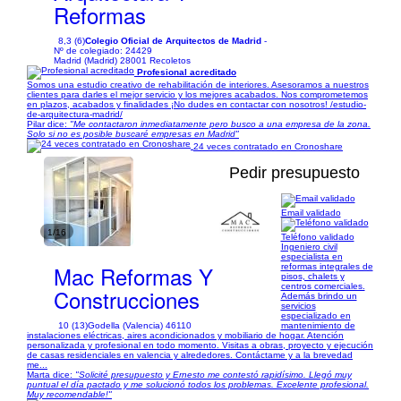
Reformas
8,3 (6)
Colegio Oficial de Arquitectos de Madrid
-
Nº de colegiado: 24429
Madrid (Madrid) 28001 Recoletos
Profesional acreditado
Somos una estudio creativo de rehabilitación de interiores. Asesoramos a nuestros
clientes para darles el mejor servicio y los mejores acabados. Nos comprometemos
en plazos, acabados y finalidades ¡No dudes en contactar con nosotros! /estudio-
de-arquitectura-madrid/
Pilar dice:
"Me contactaron inmediatamente pero busco a una empresa de la zona.
Solo si no es posible buscaré empresas en Madrid"
24 veces contratado en Cronoshare
Pedir presupuesto
Email validado
1/16
Teléfono validado
Ingeniero civil
especialista en
Mac Reformas Y
reformas integrales de
pisos, chalets y
centros comerciales.
Construcciones
Además brindo un
servicios
especializado en
10 (13)
Godella (Valencia) 46110
mantenimiento de
instalaciones eléctricas, aires acondicionados y mobiliario de hogar. Atención
personalizada y profesional en todo momento. Visitas a obras, proyecto y ejecución
de casas residenciales en valencia y alrededores. Contáctame y a la brevedad
me...
Marta dice:
"Solicité presupuesto y Ernesto me contestó rapidísimo. Llegó muy
puntual el día pactado y me solucionó todos los problemas. Excelente profesional.
Muy recomendable!"