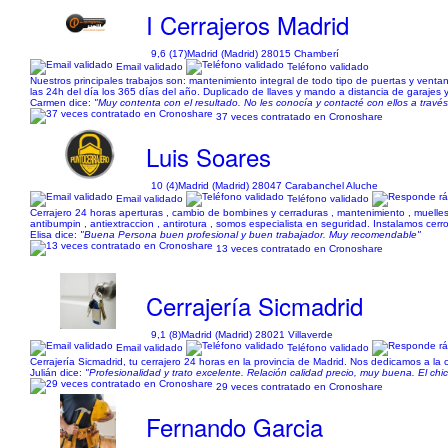
I Cerrajeros Madrid
9,6 (17)
Madrid (Madrid) 28015 Chamberí
Email validado
Teléfono validado
Nuestros principales trabajos son: mantenimiento integral de todo tipo de puertas y venta
las 24h del día los 365 días del año. Duplicado de llaves y mando a distancia de garajes y
Carmen dice:
"Muy contenta con el resultado. No les conocía y contacté con ellos a travé
37 veces contratado en Cronoshare
Luis Soares
10 (4)
Madrid (Madrid) 28047 Carabanchel Aluche
Email validado
Teléfono validado
Cerrajero 24 horas aperturas , cambio de bombines y cerraduras , mantenimiento , muelle
antibumpin , antiextraccion , antirotura , somos especialista en seguridad. Instalamos ce
Elisa dice:
"Buena Persona buen profesional y buen trabajador. Muy recomendable"
13 veces contratado en Cronoshare
Cerrajería Sicmadrid
9,1 (8)
Madrid (Madrid) 28021 Villaverde
Email validado
Teléfono validado
Cerrajería Sicmadrid, tu cerrajero 24 horas en la provincia de Madrid. Nos dedicamos a l
Julián dice:
"Profesionalidad y trato excelente. Relación calidad precio, muy buena. El c
29 veces contratado en Cronoshare
Fernando Garcia