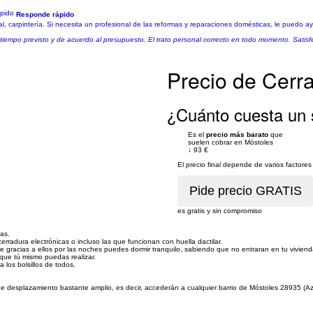
Responde rápido
, carpintería. Si necesita un profesional de las reformas y reparaciones domésticas, le puedo a
 tiempo previsto y de acuerdo al presupuesto. El trato personal correcto en todo momento. Satisfe
Precio de Cerr
¿Cuánto cuesta un 
Es el
precio más barato
que
suelen cobrar en Móstoles
↓
93 €
El precio final depende de varios factor
es gratis y sin compromiso
ras.
erradura electrónicas o incluso las que funcionan con huella dactilar.
ue gracias a ellos por las noches puedes dormir tranquilo, sabiendo que no entraran en tu viviend
a que tú mismo puedas realizar.
 los bolsillos de todos.
de desplazamiento bastante amplio, es decir, accederán a cualquier barrio de Móstoles 28935 (A