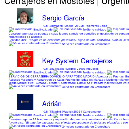
Cerrajeros en Móstoles | Urgent
Sergio García
9,5 (28)
Madrid (Madrid) 28018 Palomeras Bajas
Email validado
Teléfono validado
Cerrajero apertura de puertas y cajas fuertes cambio de bombillos e instalación de cerra
reparaciones de aluminio
Felicidad dice:
"Sergio es un excelente profesional, digno de total confianza, puntual, ce
55 veces contratado en Cronoshare
Key System Cerrajeros
9,6 (281)
Madrid (Madrid) 28008 Argüelles
Email validado
Teléfono validado
SERVICIOS DE CERRAJERIA DOMICILIO PARA TODO MADRID *Apertura de Puertas, Buzones, C
Accesos *Apertura y Reparacion de Cajas Fuertes de todas las Marcas y Modelos *Manten
Jesús Manuel dice:
"Servicial, atento y profesional. Limpio en el trabajo y correctísimo en 
44 veces contratado en Cronoshare
Adrián
9,8 (4)
Madrid (Madrid) 28024 Campamento
Email validado
Teléfono validado
Cerrajero urgente 24 h •apertura y reparación de puertas y cerraduras •instalación de bom
Álvaro dice:
"El trato fue exquisito, con el mejor presupuesto de todos los ofertados y co
24 veces contratado en Cronoshare