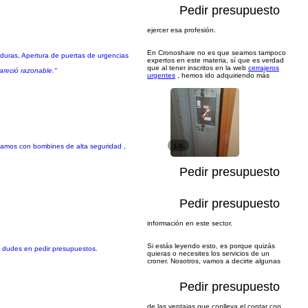
Pedir presupuesto
ejercer esa profesión.
En Cronoshare no es que seamos tampoco
raduras, Apertura de puertas de urgencias
expertos en este materia, sí que es verdad
que al tener inscritos en la web
cerrajeros
areció razonable."
urgentes
, hemos ido adquiriendo más
ajamos con bombines de alta seguridad ,
1/6
Pedir presupuesto
Pedir presupuesto
información en este sector.
Si estás leyendo esto, es porque quizás
No dudes en pedir presupuestos.
quieras o necesites los servicios de un
croner. Nosotros, vamos a decirte algunas
Pedir presupuesto
de las ventajas que conlleva el contar con