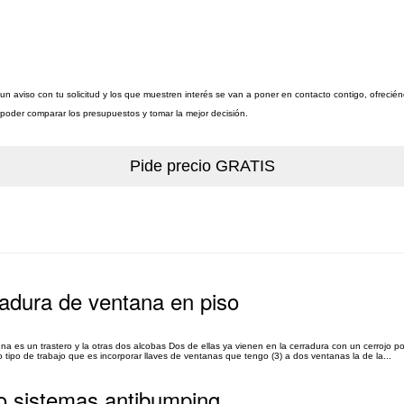
un aviso con tu solicitud y los que muestren interés se van a poner en contacto contigo, ofrecié
a poder comparar los presupuestos y tomar la mejor decisión.
radura de ventana en piso
na es un trastero y la otras dos alcobas Dos de ellas ya vienen en la cerradura con un cerrojo p
 tipo de trabajo que es incorporar llaves de ventanas que tengo (3) a dos ventanas la de la...
 o sistemas antibumping