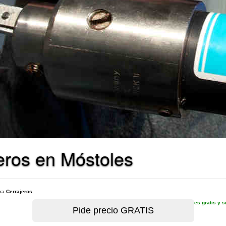
eros en Móstoles
ara
Cerrajeros
.
es gratis y 