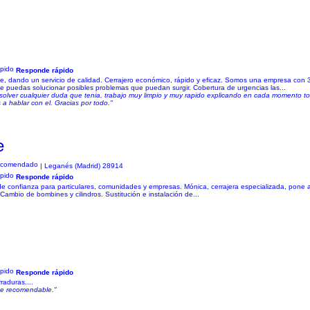
Responde rápido
, dando un servicio de calidad. Cerrajero económico, rápido y eficaz. Somos una empresa con 
ue puedas solucionar posibles problemas que puedan surgir. Cobertura de urgencias las...
 resolver cualquier duda que tenia, trabajo muy limpio y muy rapido explicando en cada momento 
a hablar con el. Gracias por todo."
e
| Leganés (Madrid) 28914
Responde rápido
 de confianza para particulares, comunidades y empresas. Mónica, cerrajera especializada, pone a
Cambio de bombines y cilindros. Sustitución e instalación de...
Responde rápido
raduras....
nte recomendable."