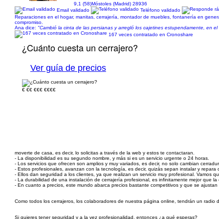
9,1 (58)
Móstoles (Madrid) 28936
Email validado
Teléfono validado
Reparaciones en el hogar, manitas, cerrajería, montador de muebles, fontanería en general
compromiso.
Ana dice:
"Cambió la cinta de las persianas y arregló los cajetines estupendamente, en el
167 veces contratado en Cronoshare
¿Cuánto cuesta un cerrajero?
Ver guía de precios
€
€€
€€€
€€€€
moverte de casa, es decir, lo solicitas a través de la web y estos te contactaran.
- La disponibilidad es su segundo nombre, y más si es un servicio urgente o 24 horas.
- Los servicios que ofrecen son amplios y muy variados, es decir, no solo cambian cerradu
- Estos profesionales, avanzan con la tecnología, es decir, quizás sepan instalar y repara c
- Ellos dan seguridad a los clientes, ya que realizan un servicio muy profesional. Vamos q
- La durabilidad de una instalación de cerrajería profesional, es infinitamente mejor que l
- En cuanto a precios, este mundo abarca precios bastante competitivos y que se ajustan a
Como todos los cerrajeros, los colaboradores de nuestra página online, tendrán un radio 
Si quieres tener seguridad y a la vez profesionalidad, entonces ¿a qué esperas?