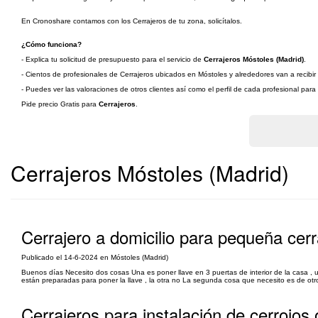
En Cronoshare contamos con los Cerrajeros de tu zona, solicítalos.
¿Cómo funciona?
- Explica tu solicitud de presupuesto para el servicio de
Cerrajeros Móstoles (Madrid)
.
- Cientos de profesionales de Cerrajeros ubicados en Móstoles y alrededores van a recibir 
- Puedes ver las valoraciones de otros clientes así como el perfil de cada profesional par
Pide precio Gratis para
Cerrajeros
.
Cerrajeros Móstoles (Madrid)
Cerrajero a domicilio para pequeña cer
Publicado el 14-6-2024 en Móstoles (Madrid)
Buenos días Necesito dos cosas Una es poner llave en 3 puertas de interior de la casa , u
están preparadas para poner la llave , la otra no La segunda cosa que necesito es de otro
Cerrajeros para instalación de cerrojos