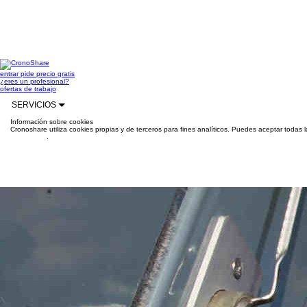
entrar
pide precio gratis
¿eres un profesional?
ofertas de trabajo
SERVICIOS
Información sobre cookies
Cronoshare utiliza cookies propias y de terceros para fines analíticos. Puedes aceptar todas 
información
.