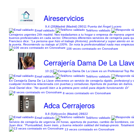
Aireservicios
9,4 (28)
Madrid (Madrid) 28011 Puerta del Ángel Lucero
Email validado
Teléfono validado
Cerrajeros urgentes 24h madrid. Nos trasladamos a tu hogar o empresa de manera urgente
buenos profesionales en cada sector. Ofrecemos diferentes servicios de cerrajería para q
Francisco dice:
"La persona que hizo el trabajo (Antonio), profesional y super atento en
la puerta. Recomiendo su trabajo al 100%. Se nota la profesionalidad nada mas empiezas 
106 veces contratado en Cronoshare
Cerrajería Dama De La Llav
10 (1)
Email validado
Teléfono validado
En Cerrajería Dama De La Llave ofrecemos un servicio de cerrajería rápido, profesional y
cualquier incidencia relacionada con puertas y cerraduras: Apertura de puertas sin daños. 
José Daniel dice:
"No quedó bien a la primera pero volvió para dejarlo funcionando 👍"
8 veces contratado en Cronoshare
Adca Cerrajeros
9,8 (5)
Alcorcón (Madrid) 28922
Email validado
Teléfono validado
Servicio de cerrajería de urgencia 24 horas, apertura de puertas, cambio de bombines, cer
Juan dice:
"Puntualidad, buen trato, y buena relación calidad del trabajo-precio. Totalme
13 veces contratado en Cronoshare