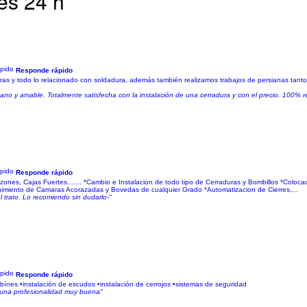
es 24 h
Responde rápido
duras y todo lo relacionado con soldadura, además también realizamos trabajos de persianas tanto
rcano y amable. Totalmente satisfecha con la instalación de una cerradura y con el precio. 100%
Responde rápido
ajas Fuertes....... *Cambio e Instalacion de todo tipo de Cerraduras y Bombillos *Colocaci
imiento de Camaras Acorazadas y Bovedas de cualquier Grado *Automatizacion de Cierres,...
el trato. Lo recomiendo sin dudarlo-"
Responde rápido
bínes •instalación de escudos •instalación de cerrojos •sistemas de seguridad
n una profesionalidad muy buena"