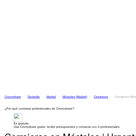
Cronoshare
Domicilio
Madrid
Móstoles (Madrid)
Cerrajeros
Cerrajeros Mós
¿Por qué contratar profesionales de Cronoshare?
Es gratuito
Usa Cronoshare gratis: recibe presupuestos y contacta con 4 profesionales.