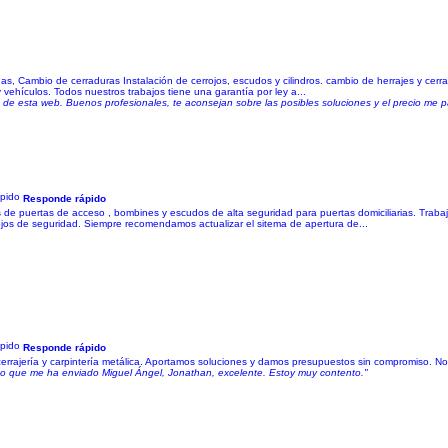
nas, Cambio de cerraduras Instalación de cerrojos, escudos y cilindros. cambio de herrajes y cer
 vehículos. Todos nuestros trabajos tiene una garantía por ley a...
s de esta web. Buenos profesionales, te aconsejan sobre las posibles soluciones y el precio me p
Responde rápido
s de puertas de acceso , bombines y escudos de alta seguridad para puertas domiciliarias. Trab
rrojos de seguridad. Siempre recomendamos actualizar el sitema de apertura de...
Responde rápido
a cerrajería y carpintería metálica. Aportamos soluciones y damos presupuestos sin compromiso. 
hico que me ha enviado Miguel Ángel, Jonathan, excelente. Estoy muy contento."