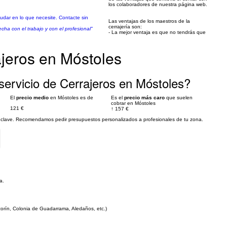
los colaboradores de nuestra página web.
yudar en lo que necesite. Contacte sin
Las ventajas de los maestros de la
cerrajería son:
cha con el trabajo y con el profesional"
- La mejor ventaja es que no tendrás que
ajeros en Móstoles
servicio de Cerrajeros en Móstoles?
El
precio medio
en Móstoles es de
Es el
precio más caro
que suelen
cobrar en Móstoles
121 €
↑
157 €
es clave. Recomendamos pedir presupuestos personalizados a profesionales de tu zona.
a.
zorín, Colonia de Guadarrama, Aledaños, etc.)