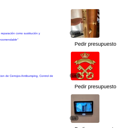
 reparación como sustitución y
1/10
 recomendable"
Pedir presupuesto
on de Cerrojos Antibumping, Control de
1/64
Pedir presupuesto
1/9