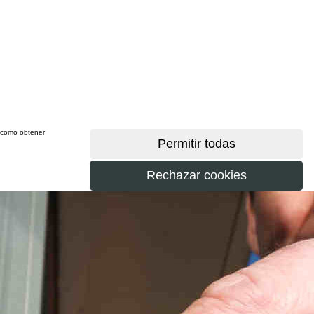
sí como obtener
más