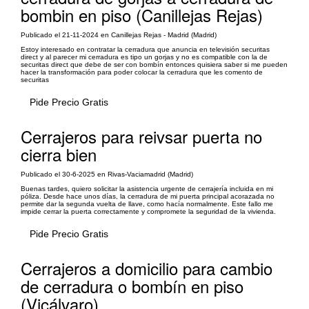
bombin en piso (Canillejas Rejas)
Publicado el 21-11-2024 en Canillejas Rejas - Madrid (Madrid)
Estoy interesado en contratar la cerradura que anuncia en televisión securitas
direct y al parecer mi cerradura es tipo un gorjas y no es compatible con la de
securitas direct que debe de ser con bombín entonces quisiera saber si me pueden
hacer la transformación para poder colocar la cerradura que les comento de
securitas
Pide Precio Gratis
Cerrajeros para reivsar puerta no
cierra bien
Publicado el 30-6-2025 en Rivas-Vaciamadrid (Madrid)
Buenas tardes, quiero solicitar la asistencia urgente de cerrajería incluida en mi
póliza. Desde hace unos días, la cerradura de mi puerta principal acorazada no
permite dar la segunda vuelta de llave, como hacía normalmente. Este fallo me
impide cerrar la puerta correctamente y compromete la seguridad de la vivienda.
Pide Precio Gratis
Cerrajeros a domicilio para cambio
de cerradura o bombín en piso
(Vicálvaro)