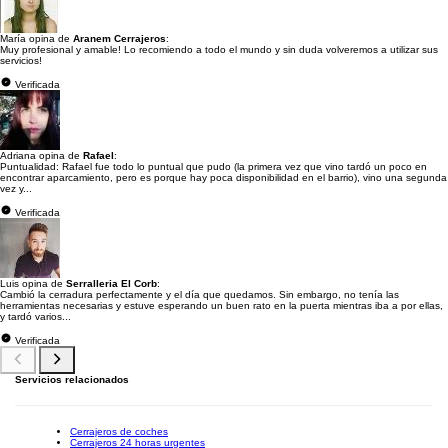
María opina de
Aranem Cerrajeros
:
Muy profesional y amable! Lo recomiendo a todo el mundo y sin duda volveremos a utilizar sus
servicios!
Verificada
Adriana opina de
Rafael
:
Puntualidad: Rafael fue todo lo puntual que pudo (la primera vez que vino tardó un poco en
encontrar aparcamiento, pero es porque hay poca disponibilidad en el barrio), vino una segunda
vez y...
Verificada
Luis opina de
Serralleria El Corb
:
Cambió la cerradura perfectamente y el día que quedamos. Sin embargo, no tenía las
herramientas necesarias y estuve esperando un buen rato en la puerta mientras iba a por ellas,
y tardó varios...
Verificada
Servicios relacionados
Cerrajeros de coches
Cerrajeros 24 horas urgentes