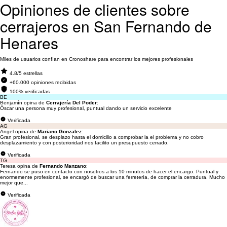
Opiniones de clientes sobre
cerrajeros en San Fernando de
Henares
Miles de usuarios confían en Cronoshare para encontrar los mejores profesionales
4.8/5 estrellas
+60.000 opiniones recibidas
100% verificadas
BE
Benjamín opina de
Cerrajería Del Poder
:
Óscar una persona muy profesional, puntual dando un servicio excelente
Verificada
AG
Angel opina de
Mariano Gonzalez
:
Gran profesional, se desplazo hasta el domicilio a comprobar la el problema y no cobro
desplazamiento y con posterioridad nos facilito un presupuesto cerrado.
Verificada
TG
Teresa opina de
Fernando Manzano
:
Fernando se puso en contacto con nosotros a los 10 minutos de hacer el encargo. Puntual y
enormemente profesional, se encargó de buscar una ferretería, de comprar la cerradura. Mucho
mejor que...
Verificada