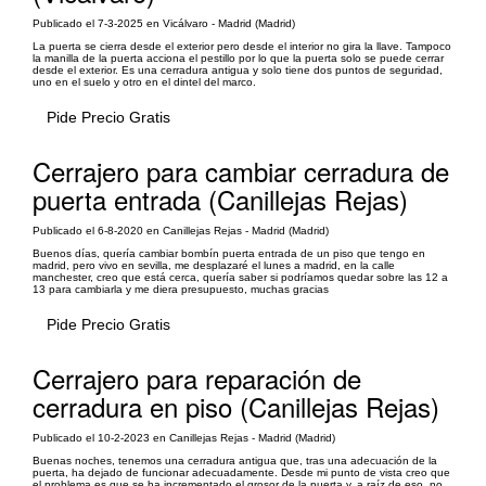
Publicado el 7-3-2025 en Vicálvaro - Madrid (Madrid)
La puerta se cierra desde el exterior pero desde el interior no gira la llave. Tampoco
la manilla de la puerta acciona el pestillo por lo que la puerta solo se puede cerrar
desde el exterior. Es una cerradura antigua y solo tiene dos puntos de seguridad,
uno en el suelo y otro en el dintel del marco.
Pide Precio Gratis
Cerrajero para cambiar cerradura de
puerta entrada (Canillejas Rejas)
Publicado el 6-8-2020 en Canillejas Rejas - Madrid (Madrid)
Buenos días, quería cambiar bombín puerta entrada de un piso que tengo en
madrid, pero vivo en sevilla, me desplazaré el lunes a madrid, en la calle
manchester, creo que está cerca, quería saber si podríamos quedar sobre las 12 a
13 para cambiarla y me diera presupuesto, muchas gracias
Pide Precio Gratis
Cerrajero para reparación de
cerradura en piso (Canillejas Rejas)
Publicado el 10-2-2023 en Canillejas Rejas - Madrid (Madrid)
Buenas noches, tenemos una cerradura antigua que, tras una adecuación de la
puerta, ha dejado de funcionar adecuadamente. Desde mi punto de vista creo que
el problema es que se ha incrementado el grosor de la puerta y, a raíz de eso, no