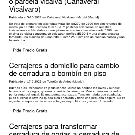
o parcela vicalva (Cañaveral
Vicálvaro)
Publicado el 5-10-2023 en Cañaveral Vicálvaro - Madrid (Madrid)
Se trata de preparar en taller unas vigas de ipn200 de 2700 mm con refuerzo del
mismo ipn de 2000 cortado total 5 ud. Y posterior colocacion en nuestras
instalaciones soldandolas a unos pilares existentes colocados dada 5200 mm,
encima de dicha estructura se colocaran perfiles df120*3 y una chapa grecada
fornando una cubierta de unos 20800 mm * 2500mm con un canalon corrido y una
bajante. La...
Pide Precio Gratis
Cerrajeros a domicilio para cambio
de cerradura o bombín en piso
Publicado el 17-5-2021 en Torrejón de Ardoz (Madrid)
Buenos días. Mi hombre es jesús sancho Mi hijo ha perdido las llaves y aunque
tenemos otros juegos, queremos cambiar la cerradura. Vive en torrejón de ardoz
por la zona del juncal. Es una puerta acorazada. También habría que cuadrarla,
pues al echar la llave no queda bien encajada y tiene una pequeña holgura. No es
urgente, aunque cuanto antes lo hagan mejor. Muchas gracias. Un saludo,
Pide Precio Gratis
Cerrajeros para transformar
cerradura de gorjas a cerradura de