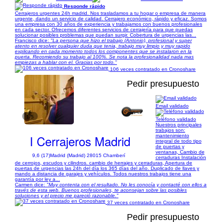
Responde rápido
Cerrajeros urgentes 24h madrid. Nos trasladamos a tu hogar o empresa de manera
urgente, dando un servicio de calidad. Cerrajero económico, rápido y eficaz. Somos
una empresa con 30 años de experiencia y trabajamos con buenos profesionales
en cada sector. Ofrecemos diferentes servicios de cerrajería para que puedas
solucionar posibles problemas que puedan surgir. Cobertura de urgencias las...
Francisco dice:
"La persona que hizo el trabajo (Antonio), profesional y super
atento en resolver cualquier duda que tenia, trabajo muy limpio y muy rapido
explicando en cada momento todos los componentes que se instalaron en la
puerta. Recomiendo su trabajo al 100%. Se nota la profesionalidad nada mas
empiezas a hablar con el. Gracias por todo."
106 veces contratado en Cronoshare
Pedir presupuesto
Email validado
1/5
Teléfono validado
Nuestros principales
trabajos son:
I Cerrajeros Madrid
mantenimiento
integral de todo tipo
de puertas y
ventanas, Cambio de
9,6 (17)
Madrid (Madrid) 28015 Chamberí
cerraduras Instalación
de cerrojos, escudos y cilindros. cambio de herrajes y cerraduras, Apertura de
puertas de urgencias las 24h del día los 365 días del año. Duplicado de llaves y
mando a distancia de garajes y vehículos. Todos nuestros trabajos tiene una
garantía por ley a...
Carmen dice:
"Muy contenta con el resultado. No les conocía y contacté con ellos a
través de esta web. Buenos profesionales, te aconsejan sobre las posibles
soluciones y el precio me pareció razonable."
37 veces contratado en Cronoshare
Pedir presupuesto