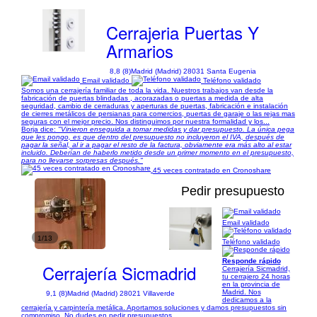
Cerrajeria Puertas Y
Armarios
8,8 (8)
Madrid (Madrid) 28031 Santa Eugenia
Email validado
Teléfono validado
Somos una cerrajería familiar de toda la vida. Nuestros trabajos van desde la
fabricación de puertas blindadas , acorazadas o puertas a medida de alta
seguridad, cambio de cerraduras y aperturas de puertas, fabricación e instalación
de cierres metálicos de persianas para comercios, puertas de garaje o las rejas mas
seguras con el mejor precio. Nos distinguimos por nuestra formalidad y los...
Borja dice:
"Vinieron enseguida a tomar medidas y dar presupuesto. La única pega
que les pongo, es que dentro del presupuesto no incluyeron el IVA, después de
pagar la señal, al ir a pagar el resto de la factura, obviamente era más alto al estar
incluido. Deberían de haberlo metido desde un primer momento en el presupuesto,
para no llevarse sorpresas después."
45 veces contratado en Cronoshare
Pedir presupuesto
Email validado
1/13
Teléfono validado
Responde rápido
Cerrajería Sicmadrid
Cerrajería Sicmadrid,
tu cerrajero 24 horas
en la provincia de
Madrid. Nos
9,1 (8)
Madrid (Madrid) 28021 Villaverde
dedicamos a la
cerrajería y carpintería metálica. Aportamos soluciones y damos presupuestos sin
compromiso. No dudes en pedir presupuestos.