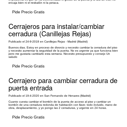
encaja bien ni el resbalón ni la petaca.
Pide Precio Gratis
Cerrajeros para instalar/cambiar
cerradura (Canillejas Rejas)
Publicado el 24-9-2018 en Canillejas Rejas - Madrid (Madrid)
Buenos dias. Estoy en proceso de divorcio y necesito cambiar la cerradura del piso
y necesito aumentar la seguridad de la puerta. No es urgente ya que funciona bien
pero me gustaria cambiarlo esta semana. Necesito presupuesto y consejo Un
saludo
Pide Precio Gratis
Cerrajero para cambiar cerradura de
puerta entrada
Publicado el 19-4-2020 en San Fernando de Henares (Madrid)
Cuanto cuesta cambiar el bombín de la puerta de acceso al piso y cambiar un
bombín de una cerradura redonda de habitación con llave; todo incluido, mano de
obra, desplazamiento, y yo pongo las 2 cerraduras, y urgente en 24 horas.
Pide Precio Gratis