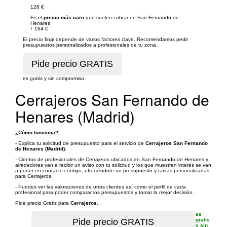
126 €
Es el
precio más caro
que suelen cobrar en San Fernando de
Henares
↑
164 €
El precio final depende de varios factores clave. Recomendamos pedir
presupuestos personalizados a profesionales de tu zona.
es gratis y sin compromiso
Cerrajeros San Fernando de
Henares (Madrid)
¿Cómo funciona?
- Explica tu solicitud de presupuesto para el servicio de
Cerrajeros San Fernando
de Henares (Madrid)
.
- Cientos de profesionales de Cerrajeros ubicados en San Fernando de Henares y
alrededores van a recibir un aviso con tu solicitud y los que muestren interés se van
a poner en contacto contigo, ofreciéndote un presupuesto y tarifas personalizadas
para Cerrajeros.
- Puedes ver las valoraciones de otros clientes así como el perfil de cada
profesional para poder comparar los presupuestos y tomar la mejor decisión.
Pide precio Gratis para
Cerrajeros
.
es
gratis
y sin