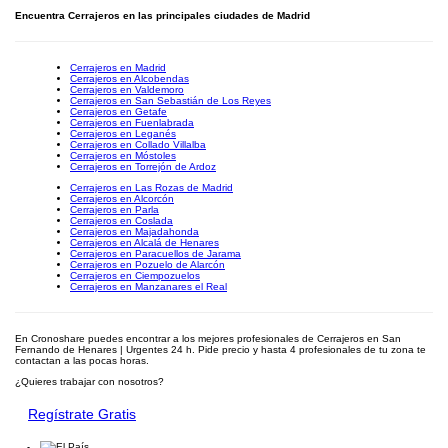
Encuentra Cerrajeros en las principales ciudades de Madrid
Cerrajeros en Madrid
Cerrajeros en Alcobendas
Cerrajeros en Valdemoro
Cerrajeros en San Sebastián de Los Reyes
Cerrajeros en Getafe
Cerrajeros en Fuenlabrada
Cerrajeros en Leganés
Cerrajeros en Collado Villalba
Cerrajeros en Móstoles
Cerrajeros en Torrejón de Ardoz
Cerrajeros en Las Rozas de Madrid
Cerrajeros en Alcorcón
Cerrajeros en Parla
Cerrajeros en Coslada
Cerrajeros en Majadahonda
Cerrajeros en Alcalá de Henares
Cerrajeros en Paracuellos de Jarama
Cerrajeros en Pozuelo de Alarcón
Cerrajeros en Ciempozuelos
Cerrajeros en Manzanares el Real
En Cronoshare puedes encontrar a los mejores profesionales de Cerrajeros en San
Fernando de Henares | Urgentes 24 h. Pide precio y hasta 4 profesionales de tu zona te
contactan a las pocas horas.
¿Quieres trabajar con nosotros?
Regístrate Gratis