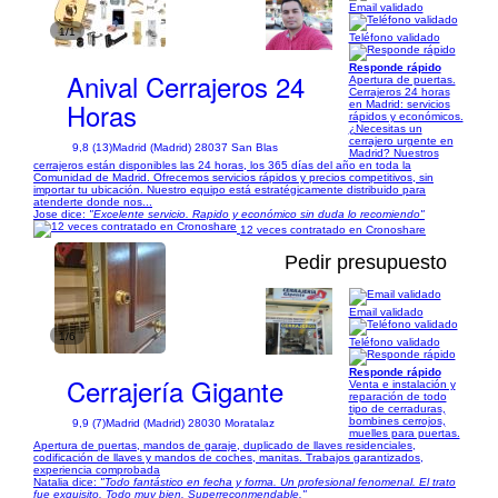
Email validado
1/1
Teléfono validado
Responde rápido
Anival Cerrajeros 24
Apertura de puertas.
Cerrajeros 24 horas
Horas
en Madrid: servicios
rápidos y económicos.
¿Necesitas un
cerrajero urgente en
9,8 (13)
Madrid (Madrid) 28037 San Blas
Madrid? Nuestros
cerrajeros están disponibles las 24 horas, los 365 días del año en toda la
Comunidad de Madrid. Ofrecemos servicios rápidos y precios competitivos, sin
importar tu ubicación. Nuestro equipo está estratégicamente distribuido para
atenderte donde nos...
Jose dice:
"Excelente servicio. Rapido y económico sin duda lo recomiendo"
12 veces contratado en Cronoshare
Pedir presupuesto
Email validado
1/6
Teléfono validado
Responde rápido
Cerrajería Gigante
Venta e instalación y
reparación de todo
tipo de cerraduras,
bombines cerrojos,
9,9 (7)
Madrid (Madrid) 28030 Moratalaz
muelles para puertas.
Apertura de puertas, mandos de garaje, duplicado de llaves residenciales,
codificación de llaves y mandos de coches, manitas. Trabajos garantizados,
experiencia comprobada
Natalia dice:
"Todo fantástico en fecha y forma. Un profesional fenomenal. El trato
fue exquisito. Todo muy bien. Superreconmendable."