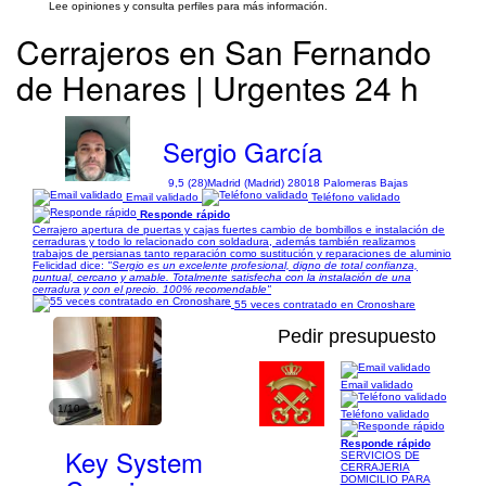
Lee opiniones y consulta perfiles para más información.
Cerrajeros en San Fernando
de Henares | Urgentes 24 h
Sergio García
9,5 (28)
Madrid (Madrid) 28018 Palomeras Bajas
Email validado
Teléfono validado
Responde rápido
Cerrajero apertura de puertas y cajas fuertes cambio de bombillos e instalación de
cerraduras y todo lo relacionado con soldadura, además también realizamos
trabajos de persianas tanto reparación como sustitución y reparaciones de aluminio
Felicidad dice:
"Sergio es un excelente profesional, digno de total confianza,
puntual, cercano y amable. Totalmente satisfecha con la instalación de una
cerradura y con el precio. 100% recomendable"
55 veces contratado en Cronoshare
Pedir presupuesto
Email validado
1/10
Teléfono validado
Responde rápido
Key System
SERVICIOS DE
CERRAJERIA
DOMICILIO PARA