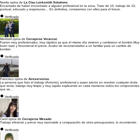
Noelia opina de
La Clau Locksmith Solutions
:
Encantada de haber encontrado a alguien profesional en la zona. Trato de 10, trabajo de 10,
puntual, educado y respetuoso… En definitiva, contaremos con ellos para el futuro.
Verificada
Meritxell opina de
Cerrajeros Veracruz
:
Fueron muy profesionales, muy rápidos ya que el mismo día vinieron y cambiaron el bombin.Muy
buen trato y fenomenal el precio. Acabo de recomendarlos a un familiar para un cambio de
bombin
Verificada
Francisco opina de
Aireservicios
:
La persona que hizo el trabajo (Antonio), profesional y super atento en resolver cualquier duda
que tenia, trabajo muy limpio y muy rapido explicando en cada momento todos los componentes
que se...
Verificada
Carol opina de
Cerrajeros Mesado
:
Trabajo eficiente y precio muy razonable a comparación de otros presupuestos, lo recomiendo.
Verificada