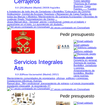
Cerrajeros
TODO MADRID
*Apertura de Puertas,
Buzones, Cajas
9,6 (281)
Madrid (Madrid) 28008 Argüelles
Fuertes....... *Cambio
e Instalacion de todo tipo de Cerraduras y Bombillos *Colocacion de Cerrojos
Antibumping, Control de Accesos *Apertura y Reparacion de Cajas Fuertes de
todas las Marcas y Modelos *Mantenimiento de Camaras Acorazadas y Bovedas de
cualquier Grado *Automatizacion de Cierres,...
Jesús Manuel dice:
"Servicial, atento y profesional. Limpio en el trabajo y
correctísimo en el trato. Lo recomiendo sin dudarlo-"
44 veces contratado en Cronoshare
Pedir presupuesto
Email validado
1/64
Teléfono validado
Responde rápido
Servicios Integrales
Cerrajería en general.
Apertura de puertas.
Ass
Bombillos, cerraduras
y cerrojos.
Amaestramiento de
bombillos. Muelles
9,9 (9)
Rivas-Vaciamadrid (Madrid) 28521
cierra puertas.
Mantenimiento comunidades de propietarios, oficinas, edificios y empresas.
Instalaciones eléctricas. Averías.
Raquel dice:
"Muy profesional, asesoramiento de primera y el precio insuperable,
instalación impecable, lo recomiendo !!!"
17 veces contratado en Cronoshare
Pedir presupuesto