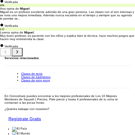
Verificada
AN
Ana opina de
Miguel
:
Miguel es un profesor excelente además de una gran persona. Las clases con el son intensas y
se nota una mejora inmediata. Además nunca escatima en el tiempo y siempre que su agenda
lo permite se...
Verificada
LO
Lorena opina de
Miguel
:
Muy buen profesor, es paciente con los niños y explica bien la técnica, hace muchos juegos que
hacen muy entretenida la clase.
Verificada
Servicios relacionados
Clases de tenis
Clases de bádminton
Clases de ping pong
En Cronoshare puedes encontrar a los mejores profesionales de Los 10 Mejores
Monitores de Squash | Precios. Pide precio y hasta 4 profesionales de tu zona te
contactan a las pocas horas.
¿Quieres trabajar con nosotros?
Regístrate Gratis