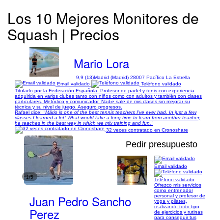
Los 10 Mejores Monitores de
Squash | Precios
Mario Lora
9,9 (13)
Madrid (Madrid) 28007 Pacífico La Estrella
Email validado
Teléfono validado
Titulado por la Federación Española. Profesor de padel y tenis con experiencia
adquirida en varios clubes tanto con niños como con adultos y también con clases
particulares. Metódico y comunicador. Nadie sale de mis clases sin mejorar su
técnica y su nivel de juego. Aseguro progresos.
Rafael dice:
"Mário is one of the best tennis teachers I've ever had. In just a few
classes I learned a lot! What would take a long time to learn from another teacher,
he teaches in the best way in which we mix training and fun."
32 veces contratado en Cronoshare
Pedir presupuesto
Email validado
1/5
Teléfono validado
Ofrezco mis servicios
como entrenador
Juan Pedro Sancho
personal y profesor de
yoga y pilates,
realizando todo tipo
Perez
de ejercicios y rutinas
para conseguir tus