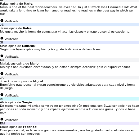
RL
Rafael opina de
Mario
:
Mário is one of the best tennis teachers I've ever had. In just a few classes I learned a lot! What
would take a long time to learn from another teacher, he teaches in the best way in which we
mix...
Verificada
JE
Jesús opina de
Rafael
:
Me gusta mucho la forma de estructurar y hacer las clases y el trato personal es excelente.
Verificada
SI
Silvia opina de
Eduardo
:
Según mis hijas explica muy bien y les gusta la dinámica de las clases
Verificada
MA
Maríajesús opina de
Mario
:
Mis hijos han quedado encantados, y ha estado siempre accesible para cualquier consulta.
Verificada
JA
José Antonio opina de
Miguel
:
Buenísimo trato personal y gran conocimiento de ejercicios adaptados para cada nivel y forma
de juego
Verificada
AT
Alicia opina de
Sergio
:
De momento,tanto mi amiga como yo no tenemos ningún problema con él...al contrario,nos hace
partícipes en todo momento y nos imparte ejercicios acorde a lo que nos gusta...y nos lo hace
muy...
Verificada
EM
Emilio opina de
Federico
:
Gran profesional, se le vé con grandes conocimientos , nos ha gustado mucho el trato cercano
que ha tenido con nosotros