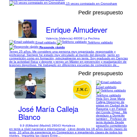
15 veces contratado en Cronoshare
Pedir presupuesto
Enrique Almudever
Valencia (Valencia) 46008 La Pechina
Email validado
Teléfono validado
Responde rápido
Tengo 25 años. Me considero una persona muy organizada, responsable y
profesional. Siempre he estado muy vinculado al mundo del deporte, tanto en
competición como en formación, principalmente en tenis. Soy graduado en Ciencias
de la actividad física y deporte y tengo un Máster en prevención y readaptación de
lesiones deportivas. He trabajado en diferentes escuelas de competición de...
Pedir presupuesto
Email validado
1/8
Teléfono validado
Hola Soy Jose Maria
Calleja Dispongo de
José María Calleja
pistas en Ciudad de la
Raqueta y en Parque
del Conde Orgaz . Me
Blanco
desplazo a Domicilio
tambien . Profesor de
tenis titulado Desde
9,9 (6)
Madrid (Madrid) 28043 Hortaleza
pequeño compitiendo
en tenis a nivel nacional e internacional , Llevo desde los 16 años dando clases de
tenis, 10 años de esperiencia en Competicion e impartiendo clases de todos los
niveles.. Impartiria las clases Entre...