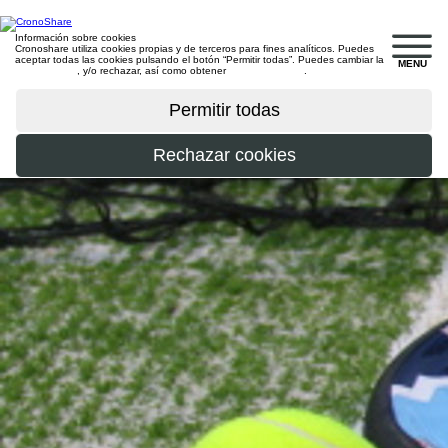
Información sobre cookies
Cronoshare utiliza cookies propias y de terceros para fines analíticos. Puedes
aceptar todas las cookies pulsando el botón “Permitir todas”. Puedes cambiar la
MENU
configuración
, y/o rechazar, así como obtener
más información
.