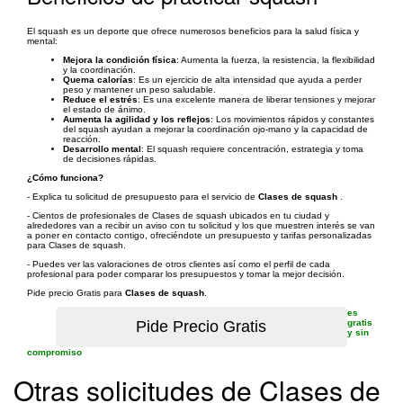
El squash es un deporte que ofrece numerosos beneficios para la salud física y
mental:
Mejora la condición física
: Aumenta la fuerza, la resistencia, la flexibilidad
y la coordinación.
Quema calorías
: Es un ejercicio de alta intensidad que ayuda a perder
peso y mantener un peso saludable.
Reduce el estrés
: Es una excelente manera de liberar tensiones y mejorar
el estado de ánimo.
Aumenta la agilidad y los reflejos
: Los movimientos rápidos y constantes
del squash ayudan a mejorar la coordinación ojo-mano y la capacidad de
reacción.
Desarrollo mental
: El squash requiere concentración, estrategia y toma
de decisiones rápidas.
¿Cómo funciona?
- Explica tu solicitud de presupuesto para el servicio de
Clases de squash
.
- Cientos de profesionales de Clases de squash ubicados en tu ciudad y
alrededores van a recibir un aviso con tu solicitud y los que muestren interés se van
a poner en contacto contigo, ofreciéndote un presupuesto y tarifas personalizadas
para Clases de squash.
- Puedes ver las valoraciones de otros clientes así como el perfil de cada
profesional para poder comparar los presupuestos y tomar la mejor decisión.
Pide precio Gratis para
Clases de squash
.
es
gratis
y sin
compromiso
Otras solicitudes de Clases de