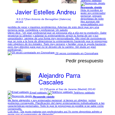
Teléfono validado
Responde rápido
Javier Estelles Andreu
Hola mi nombre es
javier soy entrenador
personal, preparo
deportistas de todo
9,6 (17)
San Antonio de Benagéber (Valencia)
tipo aunque mis
46184
especialidades son
perdida de peso y maximos rendimientos. Ademas de esto decir que soy una
persona seria, cumplidora y profesional. Un saludo
Diego dice:
"Un gran profesional que se preocupa día a día por tu evolución. Sabe
gestionar tu objetivo y adaptar tu entrenamiento según tu forma de ser y tus
capacidades, siempre de una forma muy personalizada. Alto nivel de conocimiento
que se nota a la hora de dimensionar tu entrenamiento haciendo que te propongas
más objetivos de los iniciales. Trato muy cercano y familiar, cosa te ayuda bastante,
pero muy directivo para que no te desvies de tu camino. Sin duda un gran
profesional."
29 veces contratado en Cronoshare
Pedir presupuesto
Alejandro Parra
Cascales
10 (7)
Fuente el Saz de Jarama (Madrid) 28140
Email validado
Teléfono validado
Responde rápido
Me llamo alejandro y soy entrenador personal, si tienes un objetivo, juntos
podremos conseguirlo. Planificación del mejor entrenamiento individualizado a las
características personales. Todo lo que te propongas es posible si se sabe como
conseguirlo.
Luis dice:
"Da gusto trabajar con profesionales asi.Yo como deportista admiro a
gente con el compromiso de Alejandro"