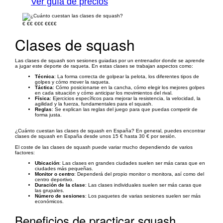
Ver guía de precios
€
€€
€€€
€€€€
Clases de squash
Las clases de squash son sesiones guiadas por un entrenador donde se aprende
a jugar este deporte de raqueta. En estas clases se trabajan aspectos como:
Técnica
: La forma correcta de golpear la pelota, los diferentes tipos de
golpes y cómo mover la raqueta.
Táctica
: Cómo posicionarse en la cancha, cómo elegir los mejores golpes
en cada situación y cómo anticipar los movimientos del rival.
Física
: Ejercicios específicos para mejorar la resistencia, la velocidad, la
agilidad y la fuerza, fundamentales para el squash.
Reglas
: Se explican las reglas del juego para que puedas competir de
forma justa.
¿Cuánto cuestan las clases de squash en España? En general, puedes encontrar
clases de squash en España desde unos 15 € hasta 30 € por sesión.
El coste de las clases de squash puede variar mucho dependiendo de varios
factores:
Ubicación
: Las clases en grandes ciudades suelen ser más caras que en
ciudades más pequeñas.
Monitor o centro
: Dependerá del propio monitor o monitora, así como del
centro deportivo.
Duración de la clase
: Las clases individuales suelen ser más caras que
las grupales.
Número de sesiones
: Los paquetes de varias sesiones suelen ser más
económicos.
Beneficios de practicar squash