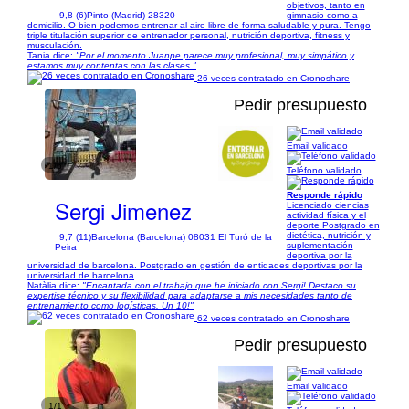
objetivos, tanto en
9,8 (6)
Pinto (Madrid) 28320
gimnasio como a
domicilio. O bien podemos entrenar al aire libre de forma saludable y pura. Tengo
triple titulación superior de entrenador personal, nutrición deportiva, fitness y
musculación.
Tania dice:
"Por el momento Juanpe parece muy profesional, muy simpático y
estamos muy contentas con las clases."
26 veces contratado en Cronoshare
Pedir presupuesto
Email validado
1/6
Teléfono validado
Responde rápido
Sergi Jimenez
Licenciado ciencias
actividad física y el
deporte Postgrado en
dietética, nutrición y
9,7 (11)
Barcelona (Barcelona) 08031 El Turó de la
suplementación
Peira
deportiva por la
universidad de barcelona. Postgrado en gestión de entidades deportivas por la
universidad de barcelona
Natàlia dice:
"Encantada con el trabajo que he iniciado con Sergi! Destaco su
expertise técnico y su flexibilidad para adaptarse a mis necesidades tanto de
entrenamiento como logísticas. Un 10!"
62 veces contratado en Cronoshare
Pedir presupuesto
Email validado
1/1