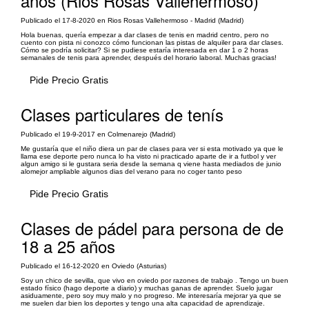
años (Rios Rosas Vallehermoso)
Publicado el 17-8-2020 en Rios Rosas Vallehermoso - Madrid (Madrid)
Hola buenas, quería empezar a dar clases de tenis en madrid centro, pero no
cuento con pista ni conozco cómo funcionan las pistas de alquiler para dar clases.
Cómo se podría solicitar? Si se pudiese estaría interesada en dar 1 o 2 horas
semanales de tenis para aprender, después del horario laboral. Muchas gracias!
Pide Precio Gratis
Clases particulares de tenís
Publicado el 19-9-2017 en Colmenarejo (Madrid)
Me gustaría que el niño diera un par de clases para ver si esta motivado ya que le
llama ese deporte pero nunca lo ha visto ni practicado aparte de ir a futbol y ver
algun amigo si le gustara seria desde la semana q viene hasta mediados de junio
alomejor ampliable algunos dias del verano para no coger tanto peso
Pide Precio Gratis
Clases de pádel para persona de de
18 a 25 años
Publicado el 16-12-2020 en Oviedo (Asturias)
Soy un chico de sevilla, que vivo en oviedo por razones de trabajo . Tengo un buen
estado físico (hago deporte a diario) y muchas ganas de aprender. Suelo jugar
asiduamente, pero soy muy malo y no progreso. Me interesaría mejorar ya que se
me suelen dar bien los deportes y tengo una alta capacidad de aprendizaje.