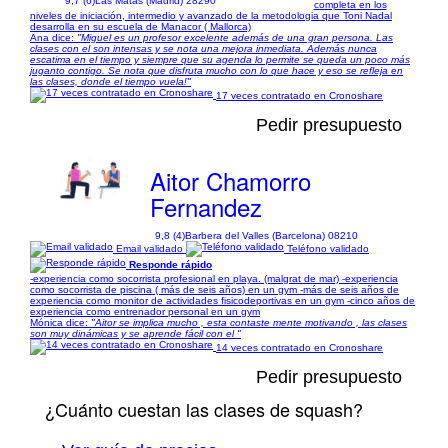
9,7 (6)
Las Matas (Madrid) 28290
completa en los
niveles de iniciación, intermedio y avanzado de la metodologia que Toni Nadal
desarrolla en su escuela de Manacor ( Mallorca)
Ana dice:
"Miguel es un profesor excelente además de una gran persona. Las
clases con el son intensas y se nota una mejora inmediata. Además nunca
escatima en el tiempo y siempre que su agenda lo permite se queda un poco más
juganto contigo. Se nota que disfruta mucho con lo que hace y eso se refleja en
las clases, donde el tiempo vuela!"
17 veces contratado en Cronoshare
Pedir presupuesto
Aitor Chamorro
Fernandez
9,8 (4)
Barbera del Valles (Barcelona) 08210
Email validado
Teléfono validado
Responde rápido
-experiencia como socorrista profesional en playa. (malgrat de mar) -experiencia
como socorrista de piscina ( más de seis años) en un gym -más de seis años de
experiencia como monitor de actividades fisicodeportivas en un gym -cinco años de
experiencia como entrenador personal en un gym
Mónica dice:
"Aitor se implica mucho , esta contaste mente motivando , las clases
son muy dinámicas y se aprende fácil con el "
14 veces contratado en Cronoshare
Pedir presupuesto
¿Cuánto cuestan las clases de squash?