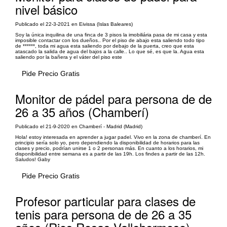
nivel básico
Publicado el 22-3-2021 en Eivissa (Islas Baleares)
Soy la única inquilina de una finca de 3 pisos la imobiliária pasa de mi casa y esta
imposible contactar con los dueños.. Por el piso de abajo esta saliendo todo tipo
de ******, toda mi agua esta saliendo por debajo de la puerta, creo que esta
atascado la salida de agua del bajos a la calle.. Lo que sé, es que la. Agua esta
saliendo por la bañera y el váter del piso este
Pide Precio Gratis
Monitor de pádel para persona de de
26 a 35 años (Chamberí)
Publicado el 21-9-2020 en Chamberí - Madrid (Madrid)
Hola! estoy interesada en aprender a jugar padel. Vivo en la zona de chamberí. En
principio sería solo yo, pero dependiendo la disponibilidad de horarios para las
clases y precio, podrían unirse 1 o 2 personas más. En cuanto a los horarios, mi
disponibilidad entre semana es a partir de las 19h. Los findes a partir de las 12h.
Saludos! Gaby
Pide Precio Gratis
Profesor particular para clases de
tenis para persona de de 26 a 35