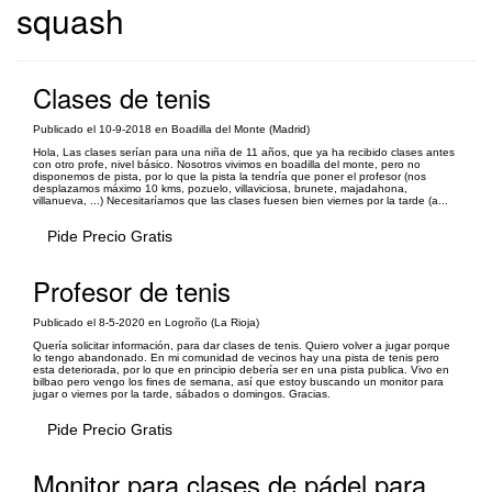
squash
Clases de tenis
Publicado el 10-9-2018 en Boadilla del Monte (Madrid)
Hola, Las clases serían para una niña de 11 años, que ya ha recibido clases antes
con otro profe, nivel básico. Nosotros vivimos en boadilla del monte, pero no
disponemos de pista, por lo que la pista la tendría que poner el profesor (nos
desplazamos máximo 10 kms, pozuelo, villaviciosa, brunete, majadahona,
villanueva, ...) Necesitaríamos que las clases fuesen bien viernes por la tarde (a...
Pide Precio Gratis
Profesor de tenis
Publicado el 8-5-2020 en Logroño (La Rioja)
Quería solicitar información, para dar clases de tenis. Quiero volver a jugar porque
lo tengo abandonado. En mi comunidad de vecinos hay una pista de tenis pero
esta deteriorada, por lo que en principio debería ser en una pista publica. Vivo en
bilbao pero vengo los fines de semana, así que estoy buscando un monitor para
jugar o viernes por la tarde, sábados o domingos. Gracias.
Pide Precio Gratis
Monitor para clases de pádel para