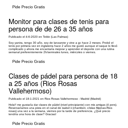
Pide Precio Gratis
Monitor para clases de tenis para
persona de de 26 a 35 años
Publicado el 4-6-2020 en Telde (Las Palmas)
Soy yanira, tengo 30 año, soy de lanzarote y vine a gc hace 2 meses. Probé el
tenis por primera vez en inglaterra hace 2 años me gustó aunque el saque lo llevó
complicado y ahora me encantaría mejorar y aprender el deporte con una rutina
semanal preferentemente 2h/semnales lunes, miércoles o viernes.
Pide Precio Gratis
Clases de pádel para persona de 18
a 25 años (Rios Rosas
Vallehermoso)
Publicado el 18-1-2021 en Rios Rosas Vallehermoso - Madrid (Madrid)
Hola!! me gustaría dar clases de pádel (nivel principiante) con mis amigas (4 pers).
Reservaríamos una pista en el canal de isabel ii (chamberi, c/islas filipinas-Rios
rosas) una vez a la semana, viernes por la tarde de preferencia. ¿Qué precio
tendría una hora de clase? Gracias!
Pide Precio Gratis