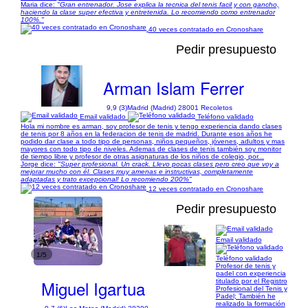
Maria dice:
"Gran entrenador. Jose explica la tecnica del tenis facil y con gancho,
haciendo la clase super efectiva y entretenida. Lo recomiendo como entrenador
100%."
40 veces contratado en Cronoshare
Pedir presupuesto
Arman Islam Ferrer
9,9 (3)
Madrid (Madrid) 28001 Recoletos
Email validado
Teléfono validado
Hola mi nombre es arman, soy profesor de tenis y tengo experiencia dando clases
de tenis por 8 años en la federacion de tenis de madrid. Durante esos años he
podido dar clase a todo tipo de personas, niños pequeños, jóvenes, adultos y mas
mayores con todo tipo de niveles. Ademas de clases de tenis también soy monitor
de tiempo libre y profesor de otras asignaturas de los niños de colegio, por...
Jorge dice:
"Super profesional. Un crack. Llevo pocas clases pero creo que voy a
mejorar mucho con él. Clases muy amenas e instructivas, completamente
adaptadas y trato excepcional! Lo recomiendo 200%"
12 veces contratado en Cronoshare
Pedir presupuesto
Email validado
1/5
Teléfono validado
Profesor de tenis y
padel con experiencia
Miguel Igartua
titulado por el Registro
Profesional del Tenis y
Padel; También he
realizado la formación