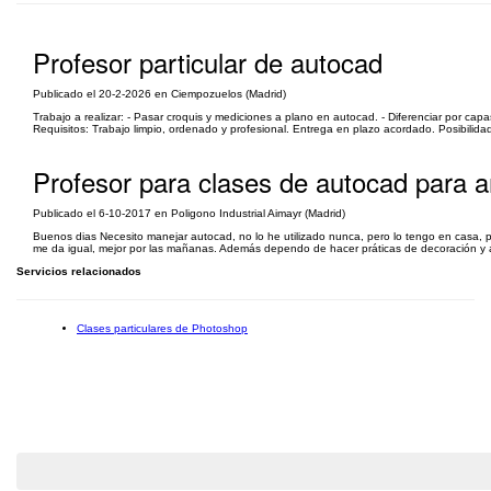
Profesor particular de autocad
Publicado el 20-2-2026 en Ciempozuelos (Madrid)
Trabajo a realizar: - Pasar croquis y mediciones a plano en autocad. - Diferenciar por capas
Requisitos: Trabajo limpio, ordenado y profesional. Entrega en plazo acordado. Posibilidad
Profesor para clases de autocad para a
Publicado el 6-10-2017 en Poligono Industrial Aimayr (Madrid)
Buenos dias Necesito manejar autocad, no lo he utilizado nunca, pero lo tengo en casa, p
me da igual, mejor por las mañanas. Además dependo de hacer práticas de decoración y a 
Servicios relacionados
Clases particulares de Photoshop