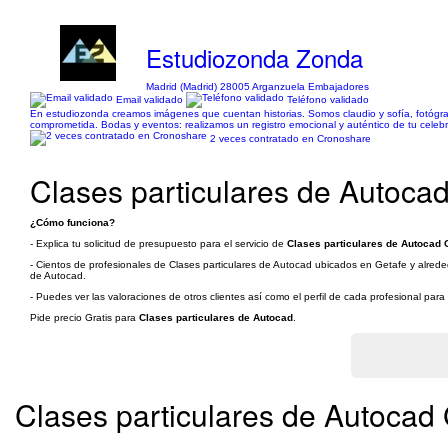
Estudiozonda Zonda
Madrid (Madrid) 28005 Arganzuela Embajadores
Email validado
Teléfono validado
En estudiozonda creamos imágenes que cuentan historias. Somos claudio y sofía, fotógrafo
comprometida. Bodas y eventos: realizamos un registro emocional y auténtico de tu celebr
2 veces contratado en Cronoshare
Clases particulares de Autocad
¿Cómo funciona?
- Explica tu solicitud de presupuesto para el servicio de
Clases particulares de Autocad G
- Cientos de profesionales de Clases particulares de Autocad ubicados en Getafe y alreded
de Autocad.
- Puedes ver las valoraciones de otros clientes así como el perfil de cada profesional par
Pide precio Gratis para
Clases particulares de Autocad
.
Clases particulares de Autocad 