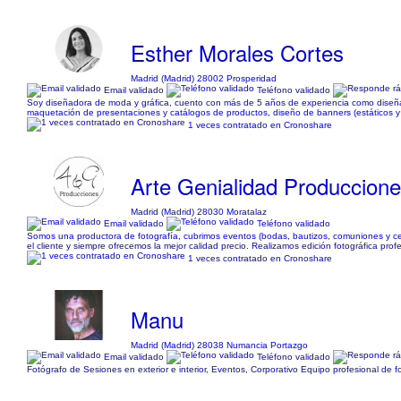
Esther Morales Cortes
Madrid (Madrid) 28002 Prosperidad
Email validado
Teléfono validado
Soy diseñadora de moda y gráfica, cuento con más de 5 años de experiencia como diseñador
maquetación de presentaciones y catálogos de productos, diseño de banners (estáticos y anim
1 veces contratado en Cronoshare
Arte Genialidad Produccio
Madrid (Madrid) 28030 Moratalaz
Email validado
Teléfono validado
Somos una productora de fotografía, cubrimos eventos (bodas, bautizos, comuniones y cel
el cliente y siempre ofrecemos la mejor calidad precio. Realizamos edición fotográfica profes
1 veces contratado en Cronoshare
Manu
Madrid (Madrid) 28038 Numancia Portazgo
Email validado
Teléfono validado
Fotógrafo de Sesiones en exterior e interior, Eventos, Corporativo Equipo profesional de