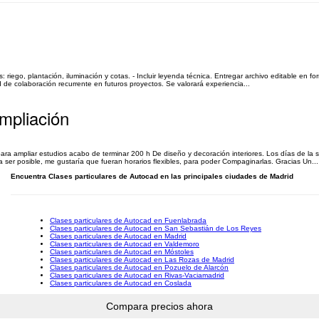
: riego, plantación, iluminación y cotas. - Incluir leyenda técnica. Entregar archivo editable en f
 de colaboración recurrente en futuros proyectos. Se valorará experiencia...
mpliación
ara ampliar estudios acabo de terminar 200 h De diseño y decoración interiores. Los días de la 
ser posible, me gustaría que fueran horarios flexibles, para poder Compaginarlas. Gracias Un...
Encuentra Clases particulares de Autocad en las principales ciudades de Madrid
Clases particulares de Autocad en Fuenlabrada
Clases particulares de Autocad en San Sebastián de Los Reyes
Clases particulares de Autocad en Madrid
Clases particulares de Autocad en Valdemoro
Clases particulares de Autocad en Móstoles
Clases particulares de Autocad en Las Rozas de Madrid
Clases particulares de Autocad en Pozuelo de Alarcón
Clases particulares de Autocad en Rivas-Vaciamadrid
Clases particulares de Autocad en Coslada