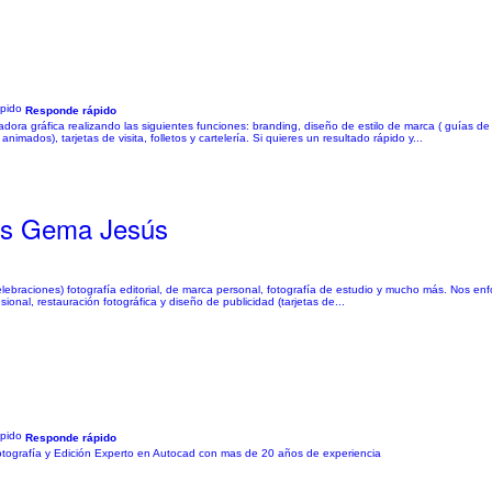
Responde rápido
a gráfica realizando las siguientes funciones: branding, diseño de estilo de marca ( guías de e
ados), tarjetas de visita, folletos y cartelería. Si quieres un resultado rápido y...
nes Gema Jesús
ebraciones) fotografía editorial, de marca personal, fotografía de estudio y mucho más. Nos en
ional, restauración fotográfica y diseño de publicidad (tarjetas de...
Responde rápido
 fotografía y Edición Experto en Autocad con mas de 20 años de experiencia