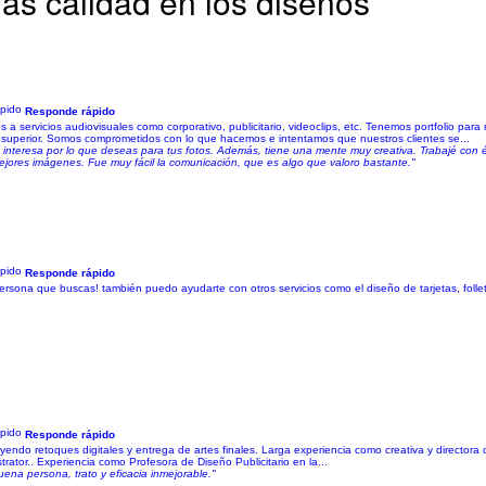
ás calidad en los diseños
Responde rápido
servicios audiovisuales como corporativo, publicitario, videoclips, etc. Tenemos portfolio para 
 superior. Somos comprometidos con lo que hacemos e intentamos que nuestros clientes se...
nteresa por lo que deseas para tus fotos. Además, tiene una mente muy creativa. Trabajé con é
ejores imágenes. Fue muy fácil la comunicación, que es algo que valoro bastante."
Responde rápido
ersona que buscas! también puedo ayudarte con otros servicios como el diseño de tarjetas, follet
Responde rápido
luyendo retoques digitales y entrega de artes finales. Larga experiencia como creativa y directora
rator.. Experiencia como Profesora de Diseño Publicitario en la...
uena persona, trato y eficacia inmejorable."