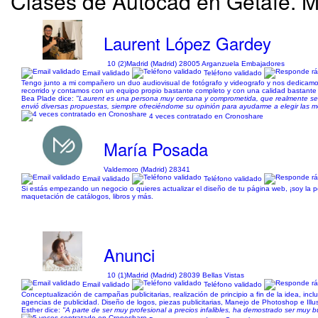
Clases de Autocad en Getafe. M
Laurent López Gardey
10 (2)
Madrid (Madrid) 28005 Arganzuela Embajadores
Email validado
Teléfono validado
Tengo junto a mi compañero un duo audiovisual de fotógrafo y videografo y nos dedicamos a 
recorrido y contamos con un equipo propio bastante completo y con una calidad bastante
Bea Plade dice:
"Laurent es una persona muy cercana y comprometida, que realmente se i
envió diversas propuestas, siempre ofreciéndome su opinión para ayudarme a elegir las m
4 veces contratado en Cronoshare
María Posada
Valdemoro (Madrid) 28341
Email validado
Teléfono validado
Si estás empezando un negocio o quieres actualizar el diseño de tu página web, ¡soy la p
maquetación de catálogos, libros y más.
Anunci
10 (1)
Madrid (Madrid) 28039 Bellas Vistas
Email validado
Teléfono validado
Conceptualización de campañas publicitarias, realización de principio a fin de la idea, inc
agencias de publicidad. Diseño de logos, piezas publicitarias, Manejo de Photoshop e Illust
Esther dice:
"A parte de ser muy profesional a precios infalibles, ha demostrado ser muy b