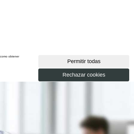
sí como obtener
más