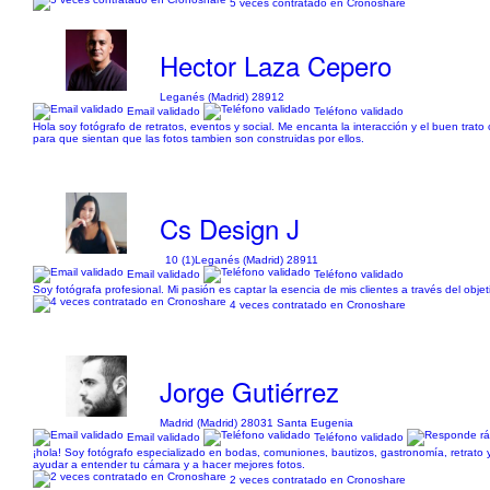
5 veces contratado en Cronoshare
Hector Laza Cepero
Leganés (Madrid) 28912
Email validado
Teléfono validado
Hola soy fotógrafo de retratos, eventos y social. Me encanta la interacción y el buen trato
para que sientan que las fotos tambien son construidas por ellos.
Cs Design J
10 (1)
Leganés (Madrid) 28911
Email validado
Teléfono validado
Soy fotógrafa profesional. Mi pasión es captar la esencia de mis clientes a través del obj
4 veces contratado en Cronoshare
Jorge Gutiérrez
Madrid (Madrid) 28031 Santa Eugenia
Email validado
Teléfono validado
¡hola! Soy fotógrafo especializado en bodas, comuniones, bautizos, gastronomía, retrato 
ayudar a entender tu cámara y a hacer mejores fotos.
2 veces contratado en Cronoshare