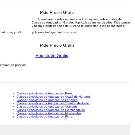
Pide Precio Gratis
En Cronoshare puedes encontrar a los mejores profesionales de
Clases de Autocad en Getafe. Más calidad en los diseños. Pide precio
y hasta 4 profesionales de tu zona te contactan a las pocas horas.
ormato dwg y pdf.
¿Quieres trabajar con nosotros?
Pide Precio Gratis
Regístrate Gratis
semana en principio
Clases particulares de Autocad en Parla
Clases particulares de Autocad en Alcalá de Henares
Clases particulares de Autocad en Leganés
Clases particulares de Autocad en Torrejón de Ardoz
Clases particulares de Autocad en Alcorcón
Clases particulares de Autocad en Ciempozuelos
Clases particulares de Autocad en Alcobendas
Clases particulares de Autocad en Pinto