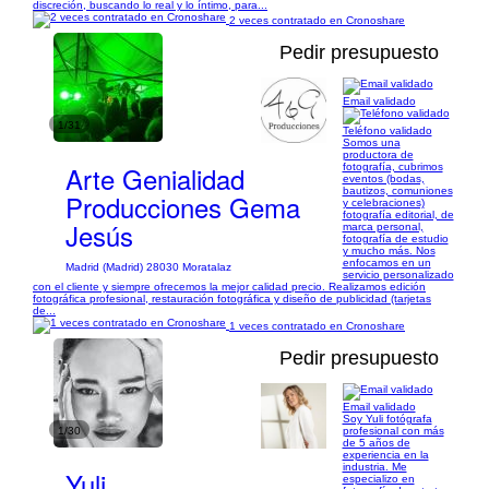
discreción, buscando lo real y lo íntimo, para...
2 veces contratado en Cronoshare
Pedir presupuesto
Email validado
1/31
Teléfono validado
Somos una
productora de
Arte Genialidad
fotografía, cubrimos
eventos (bodas,
bautizos, comuniones
Producciones Gema
y celebraciones)
fotografía editorial, de
Jesús
marca personal,
fotografía de estudio
y mucho más. Nos
enfocamos en un
Madrid (Madrid) 28030 Moratalaz
servicio personalizado
con el cliente y siempre ofrecemos la mejor calidad precio. Realizamos edición
fotográfica profesional, restauración fotográfica y diseño de publicidad (tarjetas
de...
1 veces contratado en Cronoshare
Pedir presupuesto
Email validado
Soy Yuli fotógrafa
1/30
profesional con más
de 5 años de
experiencia en la
industria. Me
Yuli
especializo en