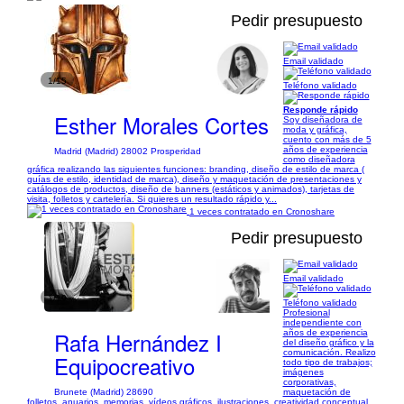
Pedir presupuesto
Email validado
1/15
Teléfono validado
Responde rápido
Esther Morales Cortes
Soy diseñadora de
moda y gráfica,
cuento con más de 5
años de experiencia
Madrid (Madrid) 28002 Prosperidad
como diseñadora
gráfica realizando las siguientes funciones: branding, diseño de estilo de marca (
guías de estilo, identidad de marca), diseño y maquetación de presentaciones y
catálogos de productos, diseño de banners (estáticos y animados), tarjetas de
visita, folletos y cartelería. Si quieres un resultado rápido y...
1 veces contratado en Cronoshare
Pedir presupuesto
Email validado
1/19
Teléfono validado
Profesional
independiente con
Rafa Hernández I
años de experiencia
del diseño gráfico y la
comunicación. Realizo
Equipocreativo
todo tipo de trabajos;
imágenes
corporativas,
Brunete (Madrid) 28690
maquetación de
folletos, anuarios, memorias, vídeos gráficos, ilustraciones, creatividad conceptual,