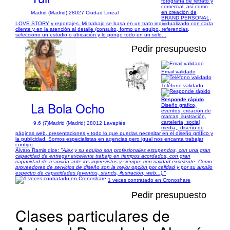
fotografía de retrato y
comercial, así como
en creación de
Madrid (Madrid) 28027 Ciudad Lineal
BRAND PERSONAL,
LOVE STORY y reportajes. Mi trabajo se basa en un trato individualizado con cada
cliente y en la atención al detalle (consulto, formo un equipo, referencias,
selecciono un estudio o ubicación y lo pongo todo en un solo...
Pedir presupuesto
Email validado
1/74
Teléfono validado
Responde rápido
La Bola Ocho
Diseño gráfico,
eventos, creación de
marcas, ilustración,
cartelería, social
9,6 (7)
Madrid (Madrid) 28012 Lavapiés
media,, diseño de
páginas web, presentaciones y todo lo que puedas necesitar en el diseño gráfico y
la publicidad. Somos especialistas en agencias pero igual nos encanta trabajar
contigo.
Álvaro Ramis dice:
"Alex y su equipo son profesionales estupendos, con una gran
capacidad de entregar excelente trabajo en tiempos acordados, con gran
capacidad de reacción ante los imprevistos y siempre con calidad excelente. Como
proveedores de servicios de diseño son la mejor opción por calidad y por su amplio
espectro de capacidades (eventos, stands, ilustración, web...)."
1 veces contratado en Cronoshare
Pedir presupuesto
Clases particulares de