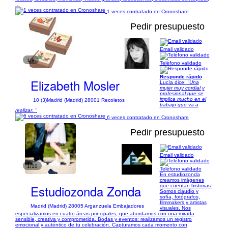
...
1 veces contratado en Cronoshare
Pedir presupuesto
Email validado
1/8
Teléfono validado
Responde rápido
Elizabeth Mosler
Lucía dice:
"Una
mujer muy cordial y
profesional que se
implica mucho en el
10 (3)
Madrid (Madrid) 28001 Recoletos
trabajo que va a
realizar. "
6 veces contratado en Cronoshare
Pedir presupuesto
Email validado
1/10
Teléfono validado
En estudiozonda
creamos imágenes
Estudiozonda Zonda
que cuentan historias.
Somos claudio y
sofía, fotógrafos,
filmmakers y artistas
Madrid (Madrid) 28005 Arganzuela Embajadores
visuales. Nos
especializamos en cuatro áreas principales, que abordamos con una mirada
sensible, creativa y comprometida. Bodas y eventos: realizamos un registro
emocional y auténtico de tu celebración. Capturamos cada momento con