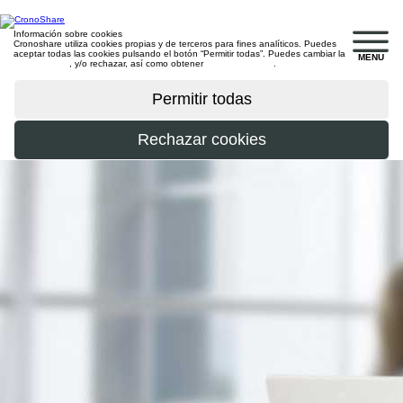
Información sobre cookies
Cronoshare utiliza cookies propias y de terceros para fines analíticos. Puedes
aceptar todas las cookies pulsando el botón “Permitir todas”. Puedes cambiar la
MENU
configuración
, y/o rechazar, así como obtener
más información
.