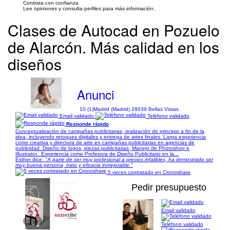
Contrata con confianza
Lee opiniones y consulta perfiles para más información.
Clases de Autocad en Pozuelo
de Alarcón. Más calidad en los
diseños
Anunci
10 (1)
Madrid (Madrid) 28039 Bellas Vistas
Email validado
Teléfono validado
Responde rápido
Conceptualización de campañas publicitarias, realización de principio a fin de la
idea, incluyendo retoques digitales y entrega de artes finales. Larga experiencia
como creativa y directora de arte en campañas publicitarias en agencias de
publicidad. Diseño de logos, piezas publicitarias, Manejo de Photoshop e
Illustrator.. Experiencia como Profesora de Diseño Publicitario en la...
Esther dice:
"A parte de ser muy profesional a precios infalibles, ha demostrado ser
muy buena persona, trato y eficacia inmejorable."
5 veces contratado en Cronoshare
Pedir presupuesto
Email validado
1/16
Teléfono validado