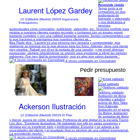
Responde rápido
Laurent López Gardey
Tengo junto a mi
compañero un duo
audiovisual de
fotógrafo y videografo
10 (2)
Madrid (Madrid) 28005 Arganzuela
y nos dedicamos a
Embajadores
servicios
audiovisuales como corporativo, publicitario, videoclips, etc. Tenemos portfolio para
mostrar a nuestros clientes nuestro recorrido y contamos con un equipo propio
bastante completo y con una calidad bastante superior. Somos comprometidos con
lo que hacemos e intentamos que nuestros clientes se...
Bea Plade dice:
"Laurent es una persona muy cercana y comprometida, que
realmente se interesa por lo que deseas para tus fotos. Además, tiene una mente
muy creativa. Trabajé con él en la portada de una canción, y me envió diversas
propuestas, siempre ofreciéndome su opinión para ayudarme a elegir las mejores
imágenes. Fue muy fácil la comunicación, que es algo que valoro bastante."
4 veces contratado en Cronoshare
Pedir presupuesto
Email validado
1/20
Teléfono validado
Ilustración de libros
infantiles y adultos,
Ackerson Ilustración
autora de libro Tales
from Kalevala,
ilustración en el juego
So Below, ilustración
10 (2)
Madrid (Madrid) 28029 El Pilar
de portadas de libros
y discos, autora de cómic publicada. Profesora de arte digital en la escuela Trazos
Leo dice:
"Excelente ilustradora. He trabajado con ella en varias ocasiones y
destaca por su excelente trato y profesionalidad. Escucha y se adapta a las
necesidades del cliente y el resultado final es siempre de una calidad excepcional.
La recomiendo mucho."
2 veces contratado en Cronoshare