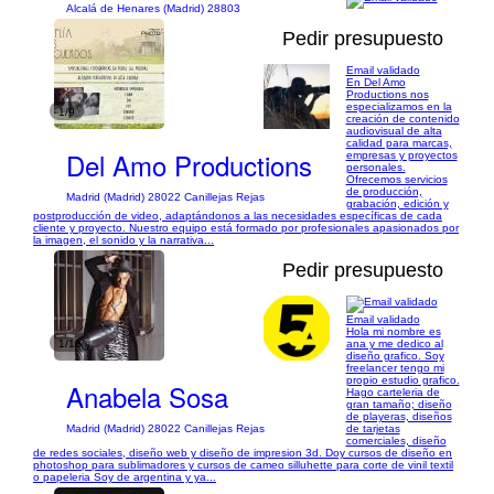
Alcalá de Henares (Madrid) 28803
Pedir presupuesto
Email validado
En Del Amo
Productions nos
especializamos en la
1/9
creación de contenido
audiovisual de alta
calidad para marcas,
Del Amo Productions
empresas y proyectos
personales.
Ofrecemos servicios
de producción,
Madrid (Madrid) 28022 Canillejas Rejas
grabación, edición y
postproducción de video, adaptándonos a las necesidades específicas de cada
cliente y proyecto. Nuestro equipo está formado por profesionales apasionados por
la imagen, el sonido y la narrativa...
Pedir presupuesto
Email validado
Hola mi nombre es
1/18
ana y me dedico al
diseño grafico. Soy
freelancer tengo mi
propio estudio grafico.
Anabela Sosa
Hago carteleria de
gran tamaño; diseño
de playeras, diseños
de tarjetas
Madrid (Madrid) 28022 Canillejas Rejas
comerciales, diseño
de redes sociales, diseño web y diseño de impresion 3d. Doy cursos de diseño en
photoshop para sublimadores y cursos de cameo silluhette para corte de vinil textil
o papeleria Soy de argentina y ya...