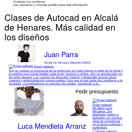
Contrata con confianza
Lee opiniones y consulta perfiles para más información.
Clases de Autocad en Alcalá
de Henares. Más calidad en
los diseños
Juan Parra
Alcalá de Henares (Madrid) 28803
Email validado
Soy un curioso en búsqueda de la perfección en cada imagen a partir de la moda y
la estética que pueda irradiar cada lugar, persona u objeto. Soy un apasionado por
las artes visuales y un curioso por descubrir, indagar y desarrollar nuevas ideas,
creando y redescubriendo nuevos estilos. Creo que el arte cada día contribuye a la
sociedad, convirtiéndonos en agentes de cambio, mostrando a la...
Pedir presupuesto
Email validado
Me llamo Luca
1/19
Mendieta. Soy
diseñador gráfico e
ilustrador con muchos
años de experiencia
Luca Mendieta Arranz
en el sector editorial y
publicitario.