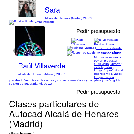
Sara
Alcalá de Henares (Madrid) 28802
Email validado
Pedir presupuesto
Email validado
Teléfono validado
1/6
Responde rápido
Mi nombre es raúl y
soy un productor
Raúl Villaverde
audiovisual, director
de fotografía y
fotografo profesional.
Represento a varios
Alcalá de Henares (Madrid) 28807
fotógrafos con
grandes influencias en las redes y con un formación muy completa (diseño gráfico,
edición de fotografía, vídeo ...).
Pedir presupuesto
Clases particulares de
Autocad Alcalá de Henares
(Madrid)
¿Cómo funciona?