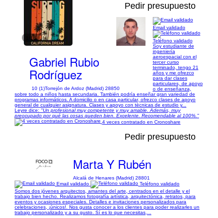
Pedir presupuesto
Email validado
1/16
Teléfono validado
Soy estudiante de
ingeniería
Gabriel Rubio
aeroespacial con el
tercer curso
terminado, tengo 21
Rodríguez
años y me ofrezco
para dar clases
particulares, de apoyo
10 (1)
Torrejón de Ardoz (Madrid) 28850
o de enseñanza,
sobre todo a niños hasta secundaria. También podría enseñar gran variedad de
programas informáticos. A domicilio o en casa particular, ofrezco clases de apoyo
general de cualquier asignatura. Clases y apoyo con técnicas de estudio y...
Leyre dice:
"Un profesional muy competente y muy amable. Además, muy
preocupado por qué las cosas queden bien. Excelente. Recomendable al 100%."
4 veces contratado en Cronoshare
Pedir presupuesto
Marta Y Rubén
Alcalá de Henares (Madrid) 28801
Email validado
Teléfono validado
Somos dos jóvenes arquitectos, amantes del arte, centrados en el detalle y el
trabajo bien hecho. Realizamos fotografía artística, arquitectónica, retratos, para
eventos y ocasiones especiales. Detalles e invitaciones personalizados para
celebraciones, ¡únicos!. Nos gusta conocer a los clientes para poder realizarles un
trabajo personalizado y a su gusto. Sí es lo que necesitas,...