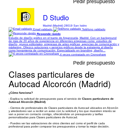
Pedir presupuesto
D Studio
Madrid (Madrid) 28019 San Isidro
Email validado
Teléfono validado
Responde rápido
Estudio de diseño gráfico en el barrio de Arganzuela, Madrid. Con un background
de más de 20 años de experiencia en diferentes empresas como: estudios de
diseño, grupos editoriales, empresas de artes gráficas, agencias de comunicación y
márketing. Ofrezco soluciones y servicios gráficos desde la estrategia al diseño
como herramienta de comunicación. Especializado en branding, diseño...
4 veces contratado en Cronoshare
Pedir presupuesto
Clases particulares de
Autocad Alcorcón (Madrid)
¿Cómo funciona?
- Explica tu solicitud de presupuesto para el servicio de
Clases particulares de
Autocad Alcorcón (Madrid)
.
- Cientos de profesionales de Clases particulares de Autocad ubicados en Alcorcón
y alrededores van a recibir un aviso con tu solicitud y los que muestren interés se
van a poner en contacto contigo, ofreciéndote un presupuesto y tarifas
personalizadas para Clases particulares de Autocad.
- Puedes ver las valoraciones de otros clientes así como el perfil de cada
profesional para poder comparar los presupuestos y tomar la mejor decisión.