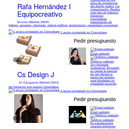
Rafa Hernández I
años de experiencia
del diseño gráfico y la
comunicación. Realizo
Equipocreativo
todo tipo de trabajos;
imágenes
corporativas,
Brunete (Madrid) 28690
maquetación de
folletos, anuarios, memorias, vídeos gráficos, ilustraciones, creatividad conceptual,
...
1 veces contratado en Cronoshare
Pedir presupuesto
Email validado
1/8
Teléfono validado
Soy fotógrafa
profesional. Mi pasión
Cs Design J
es captar la esencia
de mis clientes a
través del objetivo
para brindarles un
10 (1)
Leganés (Madrid) 28911
agradable recuerdo
del momento que quieren inmortalizar
4 veces contratado en Cronoshare
Pedir presupuesto
Email validado
1/5
Teléfono validado
En estudiozonda
creamos imágenes