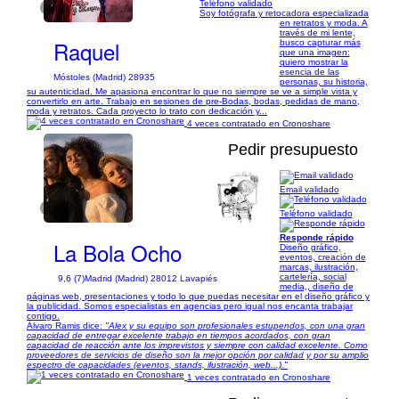
Teléfono validado
1/8
Soy fotógrafa y retocadora especializada
en retratos y moda. A
través de mi lente,
Raquel
busco capturar más
que una imagen:
quiero mostrar la
esencia de las
Móstoles (Madrid) 28935
personas, su historia,
su autenticidad. Me apasiona encontrar lo que no siempre se ve a simple vista y
convertirlo en arte. Trabajo en sesiones de pre-Bodas, bodas, pedidas de mano,
moda y retratos. Cada proyecto lo trato con dedicación y...
4 veces contratado en Cronoshare
Pedir presupuesto
Email validado
1/28
Teléfono validado
Responde rápido
La Bola Ocho
Diseño gráfico,
eventos, creación de
marcas, ilustración,
cartelería, social
9,6 (7)
Madrid (Madrid) 28012 Lavapiés
media,, diseño de
páginas web, presentaciones y todo lo que puedas necesitar en el diseño gráfico y
la publicidad. Somos especialistas en agencias pero igual nos encanta trabajar
contigo.
Álvaro Ramis dice:
"Alex y su equipo son profesionales estupendos, con una gran
capacidad de entregar excelente trabajo en tiempos acordados, con gran
capacidad de reacción ante los imprevistos y siempre con calidad excelente. Como
proveedores de servicios de diseño son la mejor opción por calidad y por su amplio
espectro de capacidades (eventos, stands, ilustración, web...)."
1 veces contratado en Cronoshare