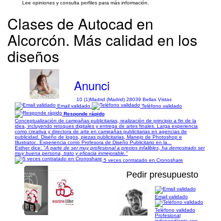
Lee opiniones y consulta perfiles para más información.
Clases de Autocad en
Alcorcón. Más calidad en los
diseños
Anunci
10 (1)
Madrid (Madrid) 28039 Bellas Vistas
Email validado
Teléfono validado
Responde rápido
Conceptualización de campañas publicitarias, realización de principio a fin de la
idea, incluyendo retoques digitales y entrega de artes finales. Larga experiencia
como creativa y directora de arte en campañas publicitarias en agencias de
publicidad. Diseño de logos, piezas publicitarias, Manejo de Photoshop e
Illustrator.. Experiencia como Profesora de Diseño Publicitario en la...
Esther dice:
"A parte de ser muy profesional a precios infalibles, ha demostrado ser
muy buena persona, trato y eficacia inmejorable."
5 veces contratado en Cronoshare
Pedir presupuesto
Email validado
1/16
Teléfono validado
Profesional
independiente con