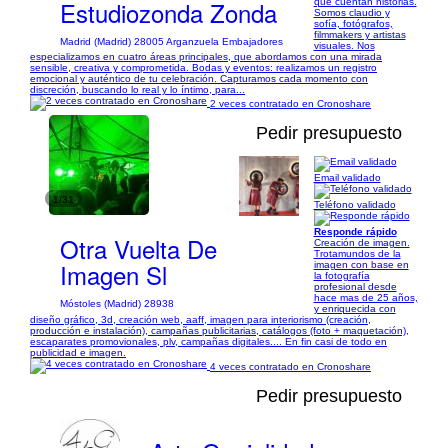
Estudiozonda Zonda
que cuentan historias.
Somos claudio y
sofía, fotógrafos,
filmmakers y artistas
Madrid (Madrid) 28005 Arganzuela Embajadores
visuales. Nos
especializamos en cuatro áreas principales, que abordamos con una mirada
sensible, creativa y comprometida. Bodas y eventos: realizamos un registro
emocional y auténtico de tu celebración. Capturamos cada momento con
discreción, buscando lo real y lo íntimo, para...
2 veces contratado en Cronoshare
Pedir presupuesto
Email validado
1/31
Teléfono validado
Responde rápido
Otra Vuelta De
Creación de imagen.
Trotamundos de la
Imagen Sl
imagen con base en
la fotografía
profesional desde
hace mas de 25 años,
Móstoles (Madrid) 28938
y enriquecida con
diseño gráfico, 3d, creación web, aaff, imagen para interiorismo (creación,
producción e instalación), campañas publicitarias, catálogos (foto + maquetación),
escaparates promovionales, plv, campañas digitales.... En fin casi de todo en
publicidad e imagen.
4 veces contratado en Cronoshare
Pedir presupuesto