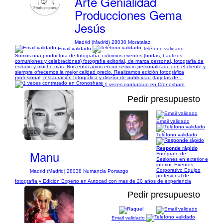
Arte Genialidad
Producciones Gema
Jesús
Madrid (Madrid) 28030 Moratalaz
Email validado
Teléfono validado
Somos una productora de fotografía, cubrimos eventos (bodas, bautizos,
comuniones y celebraciones) fotografía editorial, de marca personal, fotografía de
estudio y mucho más. Nos enfocamos en un servicio personalizado con el cliente y
siempre ofrecemos la mejor calidad precio. Realizamos edición fotográfica
profesional, restauración fotográfica y diseño de publicidad (tarjetas de...
1 veces contratado en Cronoshare
Pedir presupuesto
Email validado
1/30
Teléfono validado
Responde rápido
Manu
Fotógrafo de
Sesiones en exterior e
interior, Eventos,
Corporativo Equipo
Madrid (Madrid) 28038 Numancia Portazgo
profesional de
fotografía y Edición Experto en Autocad con mas de 20 años de experiencia
Pedir presupuesto
Email validado