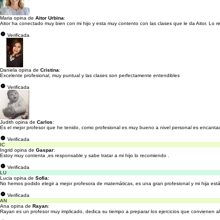
Maria opina de
Aitor Urbina
:
Aitor ha conectado muy bien con mi hijo y esta muy contento con las clases que le da Aitor. Lo
Verificada
Daniela opina de
Cristina
:
Excelente profesional, muy puntual y las clases son perfectamente entendibles
Verificada
Judith opina de
Carlos
:
Es el mejor profesor que he tenido, como profesional es muy bueno a nivel personal es encantad
Verificada
IC
Ingrid opina de
Gaspar
:
Estoy muy contenta ,es responsable y sabe tratar a mi hijo lo recomiendo .
Verificada
LU
Lucia opina de
Sofia
:
No hemos podido elegir a mejor profesora de matemáticas, es una gran profesional y mi hija est
Verificada
AN
Ana opina de
Rayan
:
Rayan es un profesor muy implicado, dedica su tiempo a preparar los ejercicios que convienen al