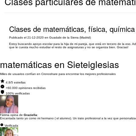
Clases particulares de matemáti
Clases de matemáticas, física, química
Publicado el 21-12-2020 en Guadalix de la Sierra (Madrid)
Estoy buscando apoyo escolar para la hija de mi pareja, que está en tercero de la eso. A
que le cuesta mucho estudiar el resto de asignaturas y no se organiza bien. Gracias!
matemáticas en Sieteiglesias
Miles de usuarios confían en Cronoshare para encontrar los mejores profesionales
4.8/5 estrellas
+60.000 opiniones recibidas
100% verificadas
Fátima opina de
Graziella
:
Encantada tanto yo como mi hermano ( el alumno). Un trato profesional a la vez que personaliz
Verificada