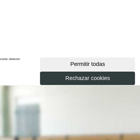
sí como obtener
más