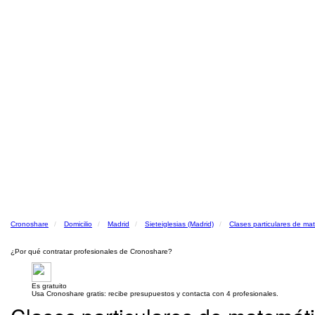
Cronoshare
Domicilio
Madrid
Sieteiglesias (Madrid)
Clases particulares de ma
¿Por qué contratar profesionales de Cronoshare?
Es gratuito
Usa Cronoshare gratis: recibe presupuestos y contacta con 4 profesionales.