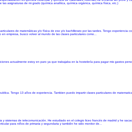
 las asignaturas de mi grado (química analítica, química orgánica, química física, etc.)
articulares de matemáticas y/o física de eso y/o bachillerato por las tardes. Tengo experiencia c
o en empresa, busco volver al mundo de las clases particulares como...
iciones actualmente estoy en paro ya que trabajaba en la hostelería para pagar mis gastos pers
publica. Tengo 13 años de experiencia. Tambien puedo impartir clases particulares de matematica
ia y sistemas de telecomunicación. He estudiado en el colegio liceo francés de madrid y he sacad
rticular para niños de primaria y segundaria y también he sido monitor de...