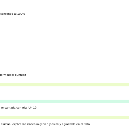
 recomiendo al 100%
or y super puntual!
á encantada con ella. Un 10.
 alumno, explica las clases muy bien y es muy agradable en el trato.