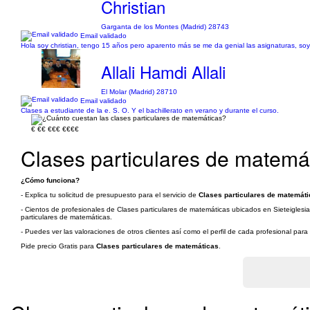
Christian
Garganta de los Montes (Madrid) 28743
Email validado
Hola soy christian, tengo 15 años pero aparento más se me da genial las asignaturas, so
Allali Hamdi Allali
El Molar (Madrid) 28710
Email validado
Clases a estudiante de la e. S. O. Y el bachillerato en verano y durante el curso.
€
€€
€€€
€€€€
Clases particulares de matemát
¿Cómo funciona?
- Explica tu solicitud de presupuesto para el servicio de
Clases particulares de matemátic
- Cientos de profesionales de Clases particulares de matemáticas ubicados en Sieteiglesia
particulares de matemáticas.
- Puedes ver las valoraciones de otros clientes así como el perfil de cada profesional par
Pide precio Gratis para
Clases particulares de matemáticas
.