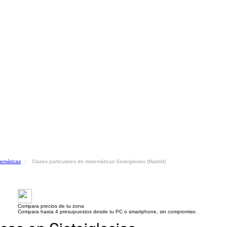
temáticas
Clases particulares de matemáticas Sieteiglesias (Madrid)
Compara precios de tu zona
Compara hasta 4 presupuestos desde tu PC o smartphone, sin compromiso.