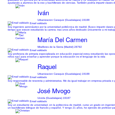
ayudando a alumnos de la eso y bachillerato de ciencias. También podría impartir clases de
Iván
Urbanizacion Caraquiz (Guadalajara) 19188
Email validado
Soy ingeniero aeronáutico por la universidad politécnica de madrid. Busco impartir clases p
tiempo que estuve estudiando la carrera; tras unos años dedicado únicamente a mi trabaj
María Del Carmen
Miraflores de la Sierra (Madrid) 28792
Email validado
Soy profesora de primaria especializada en educación especial estoy estudiando las opos
niños nací para enseñar y aprender porque la educación es el lenguaje de la vida
Raquel
Urbanizacion Caraquiz (Guadalajara) 19188
Email validado
Soy responsable de tesoreria y administrativa. Me da igual trabajar en empresa privada o 
José Mvogo
Uceda (Guadalajara) 19187
Email validado
Soy un estudiante de universidad, en la politecnica de madrid, curso un grado en ingenier
un bachillerato bilingue de francés y español. Y tengo 21 años, he ejercido de profesor pa