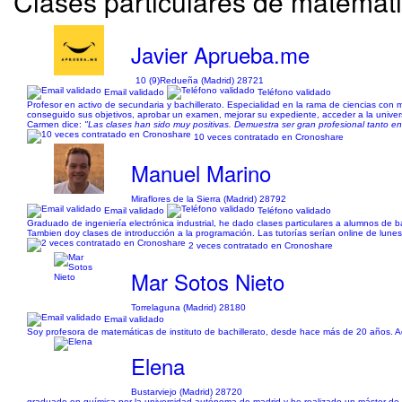
Clases particulares de matemáti
Javier Aprueba.me
10 (9)
Redueña (Madrid) 28721
Email validado
Teléfono validado
Profesor en activo de secundaria y bachillerato. Especialidad en la rama de ciencias con
conseguido sus objetivos, aprobar un examen, mejorar su expediente, acceder a la univer
Carmen dice:
"Las clases han sido muy positivas. Demuestra ser gran profesional tanto e
10 veces contratado en Cronoshare
Manuel Marino
Miraflores de la Sierra (Madrid) 28792
Email validado
Teléfono validado
Graduado de ingeniería electrónica industrial, he dado clases particulares a alumnos de 
Tambien doy clases de introducción a la programación. Las tutorías serían online de lun
2 veces contratado en Cronoshare
Mar Sotos Nieto
Torrelaguna (Madrid) 28180
Email validado
Soy profesora de matemáticas de instituto de bachillerato, desde hace más de 20 años. Ad
Elena
Bustarviejo (Madrid) 28720
graduado en química por la universidad autónoma de madrid y he realizado un máster de 