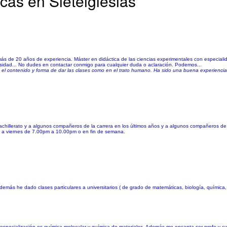
cas en Sieteiglesias
 más de 20 años de experiencia. Máster en didáctica de las ciencias experimentales con especial
sidad... No dudes en contactar conmigo para cualquier duda o aclaración. Podemos...
n el contenido y forma de dar las clases como en el trato humano. Ha sido una buena experienci
bachillerato y a algunos compañeros de la carrera en los últimos años y a algunos compañeros de
es a viernes de 7.00pm a 10.00pm o en fin de semana.
emás he dado clases particulares a universitarios ( de grado de matemáticas, biología, química, 
especialización es química molecular y química de materiales. Además me encanta ser profe y c