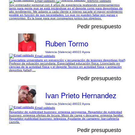
Email validado
Teléfono validado
Soy entrenador personal con 4 años de experiencia realizando entrenamientos
tanto para gente que se está iniciándose en el deporte como para deportistas de
alto rendimiento. Me adapto a cada cliente e intento sacarle el mayor rendimiento
posible en función de sus necesidades. Lo que no pueden faltar son ganas y
compromiso. Es la base para que consigamos juntos tus objetivos.
Pedir presupuesto
Ruben Tormo
Valencia (Valencia) 46022 Ayora
Email validado
Especialista universitario en prevención y recuperación de lesiones deportivas (inef)
Profesor de eduación secundaria. Especialidad educación física. Licenciado en
ciencias de la actividad física y el deporte Tecnico en actividad física y animación
deportiva (tafad) ...
Pedir presupuesto
Ivan Prieto Hernandez
Valencia (Valencia) 46022 Ayora
Email validado
Repartidor de publicidad buzoneo: empresa servypersa. Repartidor de publicidad
buzoneo: empresa ofertas de locura. Mozo de carga y descarga: empresa familiar.
Repartidor publicidad buzoneo: telepizza. Ayudante de camarero: bar-cafetería
cazorla.
Pedir presupuesto