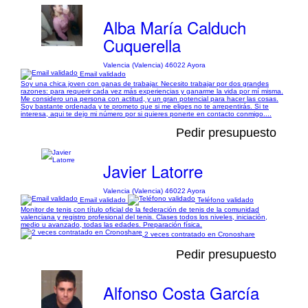
Alba María Calduch
Cuquerella
Valencia (Valencia) 46022 Ayora
Email validado
Soy una chica joven con ganas de trabajar. Necesito trabajar por dos grandes
razones: para requerir cada vez más experiencias y ganarme la vida por mí misma.
Me considero una persona con actitud, y un gran potencial para hacer las cosas.
Soy bastante ordenada y te prometo que si me eliges no te arrepentirás. Si te
interesa, aqui te dejo mi número por si quieres ponerte en contacto conmigo....
Pedir presupuesto
Javier Latorre
Valencia (Valencia) 46022 Ayora
Email validado
Teléfono validado
Monitor de tenis con título oficial de la federación de tenis de la comunidad
valenciana y registro profesional del tenis. Clases todos los niveles, iniciación,
medio u avanzado, todas las edades. Preparación física.
2 veces contratado en Cronoshare
Pedir presupuesto
Alfonso Costa García