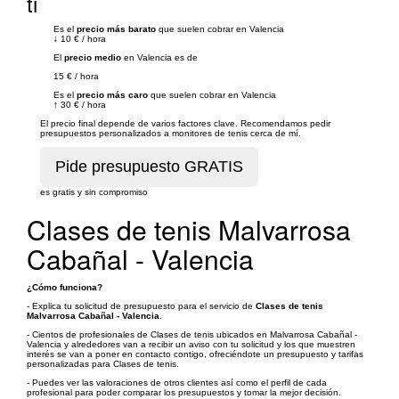
ti
Es el
precio más barato
que suelen cobrar en Valencia
↓
10 €
/
hora
El
precio medio
en Valencia es de
15 €
/
hora
Es el
precio más caro
que suelen cobrar en Valencia
↑
30 €
/
hora
El precio final depende de varios factores clave. Recomendamos pedir
presupuestos personalizados a monitores de tenis cerca de mí.
es gratis y sin compromiso
Clases de tenis Malvarrosa
Cabañal - Valencia
¿Cómo funciona?
- Explica tu solicitud de presupuesto para el servicio de
Clases de tenis
Malvarrosa Cabañal - Valencia
.
- Cientos de profesionales de Clases de tenis ubicados en Malvarrosa Cabañal -
Valencia y alrededores van a recibir un aviso con tu solicitud y los que muestren
interés se van a poner en contacto contigo, ofreciéndote un presupuesto y tarifas
personalizadas para Clases de tenis.
- Puedes ver las valoraciones de otros clientes así como el perfil de cada
profesional para poder comparar los presupuestos y tomar la mejor decisión.