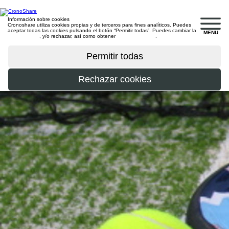
Información sobre cookies
Cronoshare utiliza cookies propias y de terceros para fines analíticos. Puedes
aceptar todas las cookies pulsando el botón “Permitir todas”. Puedes cambiar la
MENU
configuración
, y/o rechazar, así como obtener
más información
.