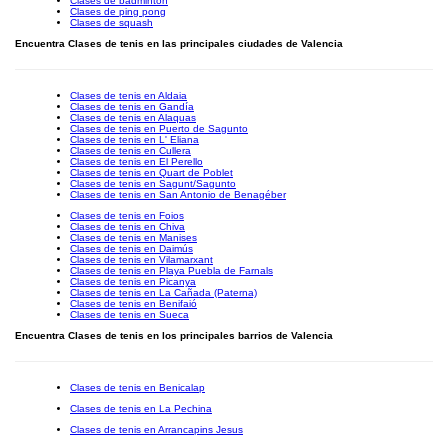
Clases de bádminton
Clases de ping pong
Clases de squash
Encuentra Clases de tenis en las principales ciudades de Valencia
Clases de tenis en Aldaia
Clases de tenis en Gandía
Clases de tenis en Alaquas
Clases de tenis en Puerto de Sagunto
Clases de tenis en L' Eliana
Clases de tenis en Cullera
Clases de tenis en El Perello
Clases de tenis en Quart de Poblet
Clases de tenis en Sagunt/Sagunto
Clases de tenis en San Antonio de Benagéber
Clases de tenis en Foios
Clases de tenis en Chiva
Clases de tenis en Manises
Clases de tenis en Daimús
Clases de tenis en Vilamarxant
Clases de tenis en Playa Puebla de Farnals
Clases de tenis en Picanya
Clases de tenis en La Cañada (Paterna)
Clases de tenis en Benifaió
Clases de tenis en Sueca
Encuentra Clases de tenis en los principales barrios de Valencia
Clases de tenis en Benicalap
Clases de tenis en La Pechina
Clases de tenis en Arrancapins Jesus