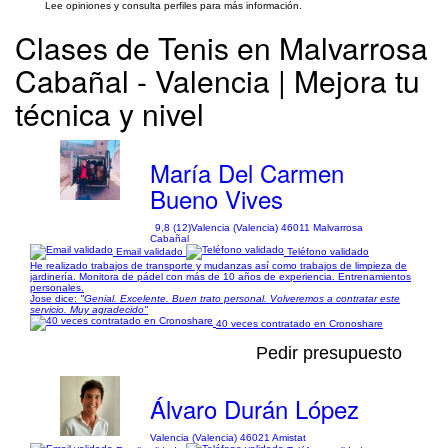
Lee opiniones y consulta perfiles para más información.
Clases de Tenis en Malvarrosa
Cabañal - Valencia | Mejora tu
técnica y nivel
María Del Carmen
Bueno Vives
9,8 (12)
Valencia (Valencia) 46011 Malvarrosa
Cabañal
Email validado
Teléfono validado
He realizado trabajos de transporte y mudanzas así como trabajos de limpieza de
jardinería. Monitora de pádel con más de 10 años de experiencia. Entrenamientos
personales.
Jose dice:
"Genial. Excelente. Buen trato personal. Volveremos a contratar este
servicio. Muy agradecido"
40 veces contratado en Cronoshare
Pedir presupuesto
Álvaro Durán López
Valencia (Valencia) 46021 Amistat