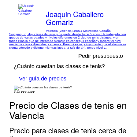
Joaquin Caballero
Gomariz
Valencia (Valencia) 46011 Malvarrosa Cabañal
Soy joaquín, doy clases de tenis y de pádel desde hace 5 años. He trabajado con
grupos de varias edades y niveles diferentes en 2 club de tenis distintos, y en
todos ellos lo que he intentado siempre es conseguir enseñar y mejorar el nivel
mediante clases divertidas y amenas. Para mí es muy importante que el alumno se
sienta cómodo y disfrute mientras juega, a raíz de ahí, tengo nivel y...
Pedir presupuesto
¿Cuánto cuestan las clases de tenis?
Ver guía de precios
€
€€
€€€
€€€€
Precio de Clases de tenis en
Valencia
Precio para clases de tenis cerca de