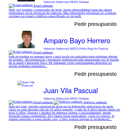
Valencia (Valencia) 46021 Amistat
Email validado
Hola, soy jugador y entrenador de tenis, tengo disponibilidad para dar clases
particulares por la provincia de valencia. Más información pónganse en contacto
conmigo por email o teléfono especificado en mi perfil.
Pedir presupuesto
Amparo Bayo Herrero
Valencia (Valencia) 46023 Peña Roja Av Francia
Email validado
hola mi nombre es amparo bayo y aquí envío mi curriculum para próximas ofertas
de empleo . Mi experiencia y formación profesional está relacionada con el mundo
de la salud y bienestar físico. He trabajado como quiromasajista deportivo en
donde realizaba tratamient...
Pedir presupuesto
Juan Vila Pascual
Valencia (Valencia) 46021 Amistat
Email validado
Teléfono validado
Hola soy juan, monitor nacional de tenis por la federación valenciana de tenis.
Llevo en este deporte más de 10 años jugando, y más de 6 años dando clases de
tenis a niños, jóvenes y adultos de distintos niveles y nacionalidades, desde
iniciación hasta competición. Doy clases tanto particulares, como en grupos. Si
quieres aprender a jugar desde cero, o bien quieres mejorar tu rendimiento...
Pedir presupuesto