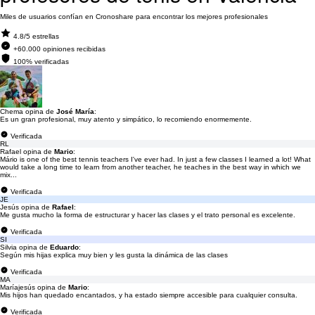
Miles de usuarios confían en Cronoshare para encontrar los mejores profesionales
4.8/5 estrellas
+60.000 opiniones recibidas
100% verificadas
Chema opina de
José María
:
Es un gran profesional, muy atento y simpático, lo recomiendo enormemente.
Verificada
RL
Rafael opina de
Mario
:
Mário is one of the best tennis teachers I've ever had. In just a few classes I learned a lot! What
would take a long time to learn from another teacher, he teaches in the best way in which we
mix...
Verificada
JE
Jesús opina de
Rafael
:
Me gusta mucho la forma de estructurar y hacer las clases y el trato personal es excelente.
Verificada
SI
Silvia opina de
Eduardo
:
Según mis hijas explica muy bien y les gusta la dinámica de las clases
Verificada
MA
Maríajesús opina de
Mario
:
Mis hijos han quedado encantados, y ha estado siempre accesible para cualquier consulta.
Verificada