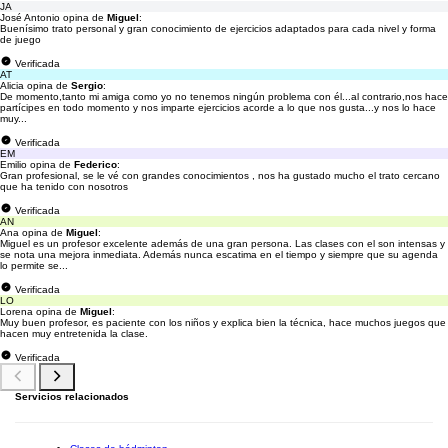
JA
José Antonio opina de
Miguel
:
Buenísimo trato personal y gran conocimiento de ejercicios adaptados para cada nivel y forma
de juego
Verificada
AT
Alicia opina de
Sergio
:
De momento,tanto mi amiga como yo no tenemos ningún problema con él...al contrario,nos hace
partícipes en todo momento y nos imparte ejercicios acorde a lo que nos gusta...y nos lo hace
muy...
Verificada
EM
Emilio opina de
Federico
:
Gran profesional, se le vé con grandes conocimientos , nos ha gustado mucho el trato cercano
que ha tenido con nosotros
Verificada
AN
Ana opina de
Miguel
:
Miguel es un profesor excelente además de una gran persona. Las clases con el son intensas y
se nota una mejora inmediata. Además nunca escatima en el tiempo y siempre que su agenda
lo permite se...
Verificada
LO
Lorena opina de
Miguel
:
Muy buen profesor, es paciente con los niños y explica bien la técnica, hace muchos juegos que
hacen muy entretenida la clase.
Verificada
Servicios relacionados