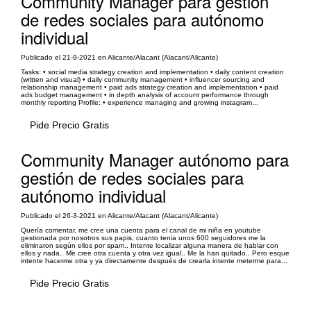
Community Manager para gestión
de redes sociales para autónomo
individual
Publicado el 21-9-2021 en Alicante/Alacant (Alacant/Alicante)
Tasks: • social media strategy creation and implementation • daily content creation
(written and visual) • daily community management • influencer sourcing and
relationship management • paid ads strategy creation and implementation • paid
ads budget management • in depth analysis of account performance through
monthly reporting Profile: • experience managing and growing instagram...
Pide Precio Gratis
Community Manager autónomo para
gestión de redes sociales para
autónomo individual
Publicado el 26-3-2021 en Alicante/Alacant (Alacant/Alicante)
Quería comentar, me cree una cuenta para el canal de mi niña en youtube
gestionada por nosotros sus papis, cuanto tenia unos 600 seguidores me la
eliminaron según ellos por spam.. Intente localizar alguna manera de hablar con
ellos y nada.. Me cree otra cuenta y otra vez igual.. Me la han quitado.. Pero esque
intente hacerme otra y ya directamente después de crearla intente meterme para...
Pide Precio Gratis