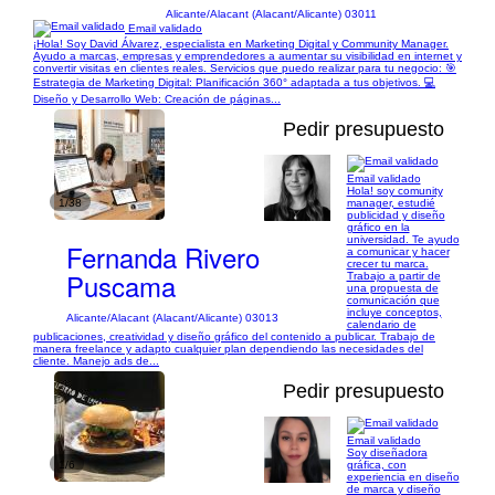
Alicante/Alacant (Alacant/Alicante) 03011
Email validado
¡Hola! Soy David Álvarez, especialista en Marketing Digital y Community Manager.
Ayudo a marcas, empresas y emprendedores a aumentar su visibilidad en internet y
convertir visitas en clientes reales. Servicios que puedo realizar para tu negocio: 🎯
Estrategia de Marketing Digital: Planificación 360° adaptada a tus objetivos. 💻
Diseño y Desarrollo Web: Creación de páginas...
Pedir presupuesto
Email validado
Hola! soy comunity
1/38
manager, estudié
publicidad y diseño
gráfico en la
universidad. Te ayudo
Fernanda Rivero
a comunicar y hacer
crecer tu marca.
Puscama
Trabajo a partir de
una propuesta de
comunicación que
incluye conceptos,
Alicante/Alacant (Alacant/Alicante) 03013
calendario de
publicaciones, creatividad y diseño gráfico del contenido a publicar. Trabajo de
manera freelance y adapto cualquier plan dependiendo las necesidades del
cliente. Manejo ads de...
Pedir presupuesto
Email validado
Soy diseñadora
1/6
gráfica, con
experiencia en diseño
de marca y diseño