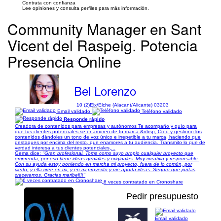
Contrata con confianza
Lee opiniones y consulta perfiles para más información.
Community Manager en Sant
Vicent del Raspeig. Potencia
Presencia Online
Bel Lorenzo
10 (2)
Elx/Elche (Alacant/Alicante) 03203
Email validado
Teléfono validado
Responde rápido
Creadora de contenidos para empresas y autónomos Te acompaño y guío para
que tus clientes potenciales se enamoren de tu marca.&nbsp; Creo y gestiono los
contenidos dándoles un tono de voz único e irrepetible a tu marca, haciendo que
destaques por encima del resto, que enamores a tu audiencia. Transmito lo que de
verdad interesa a tus clientes potenciales,...
Gema dice:
"Gran profesional. Toma como suyo propio cualquier proyecto que
emprenda, por eso tiene ideas geniales y originales. Muy creativa y responsable.
Con su ayuda estoy poniendo en marcha mi proyecto, fuera de lo común, por
cierto, y ella cree en mi, y en mi proyecto y me aporta ideas. Seguro que juntas
creceremos. Gracias maribel!!!"
6 veces contratado en Cronoshare
Pedir presupuesto
Email validado