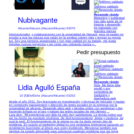
1/12
Teléfono validado
Responde rápido
Nubivagante
Marketing y publicidad
han sido parte de mi
historia y desarrollo,
he trabajado con
Alicante/Alacant (Alacant/Alicante) 03070
grandes marcas
internacionales, y colaboraciones con la universidad de Harvard, pero mi pasión es
ayudar a que las marcas que están en la sombra cobren vida y tengan su propia
luz. Soy una persona apasionada y con gran calidad en su trabajo, me gusta
impulsar nuevos proyectos y ver cómo van cobrando fuerza y...
Pedir presupuesto
Email validado
1/10
Teléfono validado
Responde rápido
Lidia Agulló España
Hola, Me llamo lidia
agulló y soy
consultora de
marketing y
10 (5)
Elx/Elche (Alacant/Alicante) 03202
diseñadora web
desde el año 2011. Soy licenciada en investigación y técnicas de mercado y master
en community management y dirección de redes sociales en la empresa por la
universidad de alicante. Desarrollo sitios web y tiendas online con wordpress y divi,
haciendo énfasis en el seo y trabajo las redes sociales de mis clientes,...
Lara dice:
"Mi experiencia con lidia ha sido muy satisfactoria. La tienda online que
me ha hecho ha quedado chulísima. De fácil funcionamiento, limpia y moderna, tal
cual la pedí. El funcionamiento de la misma no me ha dado ningún tipo de
problema. En cuanto al marketing digital es una verdadera profesional sacando un
rendimiento buenísimo al dinero que estoy invirtiendo. Mencionar también que
siempre ha estado disponible para solucionar cualquier problema que me haya