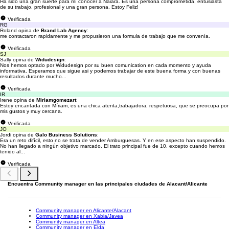
Ha sido una gran suerte para mí conocer a Naiara. Es una persona comprometida, entusiasta
de su trabajo, profesional y una gran persona. Estoy Feliz!
Verificada
RG
Roland opina de
Brand Lab Agency
:
me contactaron rapidamente y me propusieron una formula de trabajo que me convenía.
Verificada
SJ
Sally opina de
Widudesign
:
Nos hemos optado por Widudesign por su buen comunication en cada momento y ayuda
informativa. Esperamos que sigue asi y podemos trabajar de este buena forma y con buenas
resultados durante mucho...
Verificada
IR
Irene opina de
Miriamgomezart
:
Estoy encantada con Míriam, es una chica atenta,trabajadora, respetuosa, que se preocupa por
mis gustos y muy cercana.
Verificada
JO
Jordi opina de
Galo Business Solutions
:
Era un reto difícil, esto no se trata de vender Amburguesas. Y en ese aspecto han suspendido.
No han llegado a ningún objetivo marcado. El trato principal fue de 10, excepto cuando hemos
tenido al...
Verificada
Encuentra Community manager en las principales ciudades de Alacant/Alicante
Community manager en Alicante/Alacant
Community manager en Xabia/Javea
Community manager en Altea
Community manager en Elda