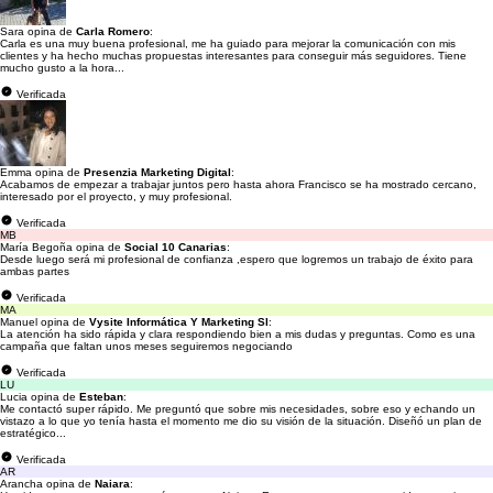
Sara opina de
Carla Romero
:
Carla es una muy buena profesional, me ha guiado para mejorar la comunicación con mis
clientes y ha hecho muchas propuestas interesantes para conseguir más seguidores. Tiene
mucho gusto a la hora...
Verificada
Emma opina de
Presenzia Marketing Digital
:
Acabamos de empezar a trabajar juntos pero hasta ahora Francisco se ha mostrado cercano,
interesado por el proyecto, y muy profesional.
Verificada
MB
María Begoña opina de
Social 10 Canarias
:
Desde luego será mi profesional de confianza ,espero que logremos un trabajo de éxito para
ambas partes
Verificada
MA
Manuel opina de
Vysite Informática Y Marketing Sl
:
La atención ha sido rápida y clara respondiendo bien a mis dudas y preguntas. Como es una
campaña que faltan unos meses seguiremos negociando
Verificada
LU
Lucia opina de
Esteban
:
Me contactó super rápido. Me preguntó que sobre mis necesidades, sobre eso y echando un
vistazo a lo que yo tenía hasta el momento me dio su visión de la situación. Diseñó un plan de
estratégico...
Verificada
AR
Arancha opina de
Naiara
: