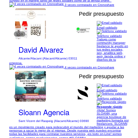
surgido en el manejo tanto de redes sociales como de la tienda online."
3 veces contratado en Cronoshare
Pedir presupuesto
Email validado
1/10
Teléfono validado
Trabajo como
community manager
David Alvarez
freelance te ayudo en
tus redes sociales,
seo, analitica web,
sem, tienda online y
Alicante/Alacant (Alacant/Alicante) 03011
diseños de tu
empresa.
4 veces contratado en Cronoshare
Pedir presupuesto
Email validado
1/26
Teléfono validado
Responde rápido
Sloann Agencia
¡Hola! Somos
SLOANN, una
agencia boutique de
marketing formada por
Sant Vicent del Raspeig (Alacant/Alicante) 03690
freelancers. SLOANN
es un movimiento creado para redescubrir el mundo del marketing y ayudar a las
personas a sacar lo mejor de sí mismas. Desde nuestra web puedes encontrar
todas las facilidades para contratar nuestros servicios, ¡es todo on-Line! somos
auténticas, somos revolucionarias, somos #SLOANN⚡