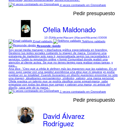
4 veces contratado en Cronoshare
Pedir presupuesto
Ofelia Maldonado
10 (5)
Alicante/Alacant (Alacant/Alicante) 03008
Email validado
Teléfono validado
Responde rápido
Soy social media manager y diseñadora gráfica especializada en branding.
Gestiono tus redes sociales cuidando tu imagen de marca. Construyo una
estrategia de marketing solo para ti, personalizada según tus necesidades y
servicios. Cuido tu reputación online y formó Comunidad donde realizó una
atención al cliente activa. Se que no tienes tiempo para realizar estas tareas, y
para...
Ana dice:
"Creo que a ofelia le definen más las imagenes que las palabras. En mi
caso supo captar con una rapidez asombrosa una idea que ni siquiera yo podía
explicar en su totalidad. Cuando buscamos un diseño queremos encontrar no sólo
una imagen, idealizamos pensamientos, símbolos, valores, una marca personal.
Ofelia practica un talento que se podría clasificar como empati-marca, sabe
empatizar con todas las ideas que cargan y valoran una marca, es artista del
diseño, saca arte de tu marca."
1 veces contratado en Cronoshare
Pedir presupuesto
David Álvarez
Rodríguez