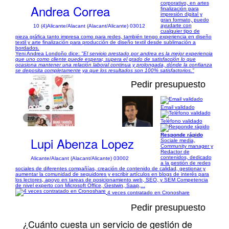
corporativo, en artes
Andrea Correa
finalización para
impresión digital y
gran formato, puedo
ayudarte con
10 (4)
Alicante/Alacant (Alacant/Alicante) 03012
cualquier tipo de
pieza gráfica tanto impresa como para redes, también tengo experiencia en diseño
textil y arte finalización para producción de diseño textil desde sublimación a
bordados.
Yeni Andrea Londoño dice:
"El servicio prestado por andrea es la mejor experiencia
que uno como cliente puede esperar, supera el grado de satisfacción lo que
ocasiona mantener una relación laboral continua y prolongada, dónde la confianza
se deposita completamente ya que los resultados son 100% satisfactorios."
Pedir presupuesto
Email validado
1/2
Teléfono validado
Responde rápido
Lupi Abenza Lopez
Sociale media,
Community manager y
Redactor de
contenidos, dedicado
Alicante/Alacant (Alacant/Alicante) 03002
a la gestión de redes
sociales de diferentes compañías, creación de contenido de calidad, gestionar y
aumentar la comunidad de seguidores y escribir artículos en blogs de interés para
los lectores, apoyo en tareas de posicionamiento web, SEO, y SEM Competencia
de nivel experto con Microsoft Office, Gestwin, Saap,...
4 veces contratado en Cronoshare
Pedir presupuesto
¿Cuánto cuesta un servicio de gestión de