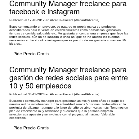
Community Manager freelance para
facebook e instagram
Publicado el 17-10-2017 en Alicante/Alacant (Alacant/Alicante)
Estoy comenzando un proyecto, se trata de mi propia marca de productos
deshidratados para la venta en establecimientos como herbolarios, gimnasios,
tiendas de comida saludable etc. Me gustaría encontrar una empresa que lleve las
redes sociales, aún no he lanzado la linea así que no he abierto las cuentas
necesarias en facebook e instagram que es por donde me gustaría comenzar. Mi
idea es...
Pide Precio Gratis
Community Manager freelance para
gestión de redes sociales para entre
10 y 50 empleados
Publicado el 30-12-2020 en Alicante/Alacant (Alacant/Alicante)
Buscamos community manager para gestionar las rrss (y campañas de pago )de
nuestra red de inmobiliarias . En la actualidad somos 5 oficinas , todas ellas en la
provincia de alicante , aunque a lo largo del año se abren varias más. Tenemos un
plan de crecimiento muy ambicioso y queremos que la persona/empresa
seleccionada apueste y se involucre con el proyecto al máximo. Valorable
experiencia...
Pide Precio Gratis