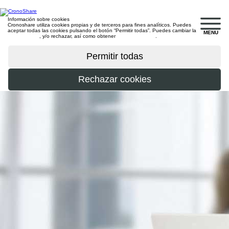
Información sobre cookies
Cronoshare utiliza cookies propias y de terceros para fines analíticos. Puedes
aceptar todas las cookies pulsando el botón “Permitir todas”. Puedes cambiar la
MENU
configuración
, y/o rechazar, así como obtener
más información
.