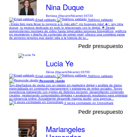
Nina Duque
Benissa (Alacant/Alicante) 03720
Email validado
Teléfono validado
¿Estás listo para llevar tu negocio a lo más alto? ¡no busques más! 🔥✨ soy nina
duque, tu gestora dedicada en todo lo relacionado con lo digital. 🌟 Desde
sorprendentes montajes de vídeo hasta impecables retoques fotográficos, gráficos
en movimiento y diseño de contenido de primer nivel, ofrezco una completa gama
de servicios remotos que darán vida a la historia de tu...
Pedir presupuesto
Lucia Ye
Dénia (Alacant/Alicante) 03700
Email validado
Teléfono validado
Responde rápido
Soy diseñadora de moda con un máster en marketing digital y análisis de datos,
especializada en community management y estrategia de redes sociales. Tengo
experiencia trabajando con pymes de distintos sectores, desarrollando contenido
creativo, gestionando comunidades digitales y analizando resultados para optimizar
su presencia online. Actualmente desarrollo magma studio, una agencia...
3 veces contratado en Cronoshare
Pedir presupuesto
Mariangeles
Hernandez