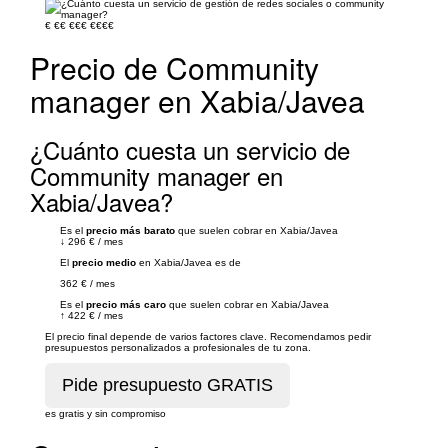
€
€€
€€€
€€€€
Precio de Community
manager en Xabia/Javea
¿Cuánto cuesta un servicio de
Community manager en
Xabia/Javea?
Es el
precio más barato
que suelen cobrar en Xabia/Javea
↓
296 €
/
mes
El
precio medio
en Xabia/Javea es de
362 €
/
mes
Es el
precio más caro
que suelen cobrar en Xabia/Javea
↑
422 €
/
mes
El precio final depende de varios factores clave. Recomendamos pedir
presupuestos personalizados a profesionales de tu zona.
es gratis y sin compromiso