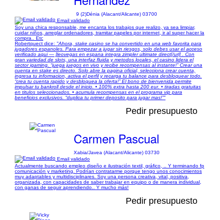
9 (2)
Dénia (Alacant/Alicante) 03700
Email validado
Soy una chica responsable, me encanta los trabajos que realizo, ya sea limpiar,
cuidar niños, arreglar ordenadores, tramitar papeles por internet, ir al super hacer la
compra.. Etc
Robertquect dice:
"Ahora, stake casino se ha convertido en una web favorita para
jugadores espanoles. Para empezar a jugar sin riesgos, solo debes usar el acceso
verificado aqui — ]leovegas en espana integra zimpler ultimate direct[/url] . Con
gran variedad de slots, una interfaz fluida y metodos locales, el casino lidera el
sector igaming. “juega juegos en vivo y recibe recompensas al instante!” Crear una
cuenta en stake es directo. Solo abre la pagina oficial, selecciona crear cuenta,
ingresa tu informacion, activa el perfil y recarga tu balance para desbloquear todo.
“crea tu cuenta rapido y desbloquea la oferta!” El bono de bienvenida permite
impulsar tu bankroll desde el inicio. • 100% extra hasta 200 eur. • tiradas gratuitas
en titulos seleccionados. • acumula recompensas en el programa vip para
beneficios exclusivos. “duplica tu primer deposito para jugar mas!”"
Pedir presupuesto
Carmen Pascual
Xabia/Javea (Alacant/Alicante) 03730
Email validado
Actualmente buscando empleo diseño e ilustración textil, gráfico, .. Y terminando fp
comunicación y marketing. Podrían contratarme porque tengo unos conocimientos
muy adaptables y multidisciplinares. Soy una persona creativa, vital, positiva,
organizada, con capacidades de saber trabajar en equipo o de manera individual,
con ganas de seguir aprendiendo.. Y mucho más!
Pedir presupuesto