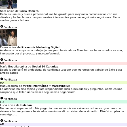
Sara opina de
Carla Romero
:
Carla es una muy buena profesional, me ha guiado para mejorar la comunicación con mis
clientes y ha hecho muchas propuestas interesantes para conseguir más seguidores. Tiene
mucho gusto a la hora...
Verificada
Emma opina de
Presenzia Marketing Digital
:
Acabamos de empezar a trabajar juntos pero hasta ahora Francisco se ha mostrado cercano,
interesado por el proyecto, y muy profesional.
Verificada
MB
María Begoña opina de
Social 10 Canarias
:
Desde luego será mi profesional de confianza ,espero que logremos un trabajo de éxito para
ambas partes
Verificada
MA
Manuel opina de
Vysite Informática Y Marketing Sl
:
La atención ha sido rápida y clara respondiendo bien a mis dudas y preguntas. Como es una
campaña que faltan unos meses seguiremos negociando
Verificada
LU
Lucia opina de
Esteban
:
Me contactó super rápido. Me preguntó que sobre mis necesidades, sobre eso y echando un
vistazo a lo que yo tenía hasta el momento me dio su visión de la situación. Diseñó un plan de
estratégico...
Verificada
AR