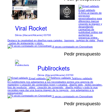
Email validado
4 Años al mando de
1/11
proyectos
personalizados para
diferentes marcas
creando la imagen y
Viral Rocket
desarollando
campañas de
publicidad online par
aumentar su
Dénia (Alacant/Alicante) 03700
presencia online .
Destaco la creatividad en diseños para carteles , banners , tarjetas de visita , flyers
, cartas de restaurante y otros .
9 veces contratado en Cronoshare
Pedir presupuesto
Publirockets
Dénia (Alacant/Alicante) 03700
Email validado
Teléfono validado
En publirockets nos adaptamos a tus necesidades somos una agencia de
marketing y creación de contenidos joven y creativa , diseño web , redes sociales ,
foto de producto , video , creación de contenido , diseño gráfico y todo lo que
necesites para dar una buena imagen de tu negocio , nos adaptamos a tu
presupuesto!
5 veces contratado en Cronoshare
Pedir presupuesto