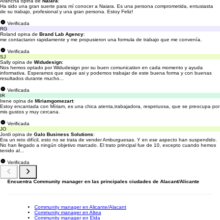
Arancha opina de
Naiara
:
Ha sido una gran suerte para mí conocer a Naiara. Es una persona comprometida, entusiasta
de su trabajo, profesional y una gran persona. Estoy Feliz!
Verificada
RG
Roland opina de
Brand Lab Agency
:
me contactaron rapidamente y me propusieron una formula de trabajo que me convenía.
Verificada
SJ
Sally opina de
Widudesign
:
Nos hemos optado por Widudesign por su buen comunication en cada momento y ayuda
informativa. Esperamos que sigue asi y podemos trabajar de este buena forma y con buenas
resultados durante mucho...
Verificada
IR
Irene opina de
Miriamgomezart
:
Estoy encantada con Míriam, es una chica atenta,trabajadora, respetuosa, que se preocupa por
mis gustos y muy cercana.
Verificada
JO
Jordi opina de
Galo Business Solutions
:
Era un reto difícil, esto no se trata de vender Amburguesas. Y en ese aspecto han suspendido.
No han llegado a ningún objetivo marcado. El trato principal fue de 10, excepto cuando hemos
tenido al...
Verificada
Encuentra Community manager en las principales ciudades de Alacant/Alicante
Community manager en Alicante/Alacant
Community manager en Altea
Community manager en Elda