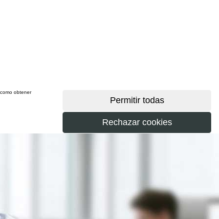
sí como obtener
más