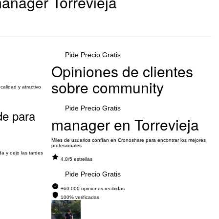
anager Torrevieja
Pide Precio Gratis
Opiniones de clientes
sobre community
alidad y atractivo
Pide Precio Gratis
de para
manager en Torrevieja
Miles de usuarios confían en Cronoshare para encontrar los mejores
profesionales
a y dejo las tardes
4.8/5 estrellas
Pide Precio Gratis
+60.000 opiniones recibidas
100% verificadas