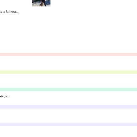
 a la hora...
tégico...