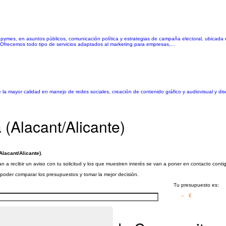
ymes, en asuntos públicos, comunicación política y estrategias de campaña electoral, ubicada en
 Ofrecemos todo tipo de servicios adaptados al marketing para empresas,...
 la mayor calidad en manejo de redes sociales, creación de contenido gráfico y audiovisual y d
(Alacant/Alicante)
lacant/Alicante)
.
 a recibir un aviso con tu solicitud y los que muestren interés se van a poner en contacto cont
a poder comparar los presupuestos y tomar la mejor decisión.
Tu presupuesto es:
– €