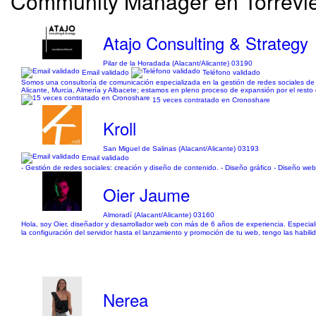
Community Manager en Torreviej
Atajo Consulting & Strategy
Pilar de la Horadada (Alacant/Alicante) 03190
Email validado
Teléfono validado
Somos una consultoría de comunicación especializada en la gestión de redes sociales de p
Alicante, Murcia, Almería y Albacete; estamos en pleno proceso de expansión por el resto d
15 veces contratado en Cronoshare
Kroll
San Miguel de Salinas (Alacant/Alicante) 03193
Email validado
- Gestión de redes sociales: creación y diseño de contenido. - Diseño gráfico - Diseño web
Oier Jaume
Almoradí (Alacant/Alicante) 03160
Hola, soy Oier, diseñador y desarrollador web con más de 6 años de experiencia. Especial
la configuración del servidor hasta el lanzamiento y promoción de tu web, tengo las habi
Nerea