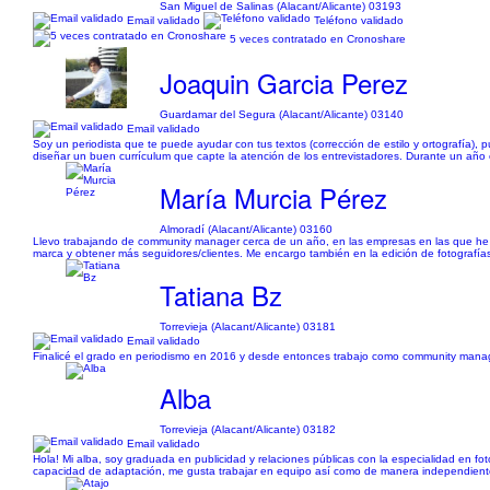
San Miguel de Salinas (Alacant/Alicante) 03193
Email validado
Teléfono validado
5 veces contratado en Cronoshare
Joaquin Garcia Perez
Guardamar del Segura (Alacant/Alicante) 03140
Email validado
Soy un periodista que te puede ayudar con tus textos (corrección de estilo y ortografía),
diseñar un buen currículum que capte la atención de los entrevistadores. Durante un año e
María Murcia Pérez
Almoradí (Alacant/Alicante) 03160
Llevo trabajando de community manager cerca de un año, en las empresas en las que he es
marca y obtener más seguidores/clientes. Me encargo también en la edición de fotografías
Tatiana Bz
Torrevieja (Alacant/Alicante) 03181
Email validado
Finalicé el grado en periodismo en 2016 y desde entonces trabajo como community manag
Alba
Torrevieja (Alacant/Alicante) 03182
Email validado
Hola! Mi alba, soy graduada en publicidad y relaciones públicas con la especialidad en fot
capacidad de adaptación, me gusta trabajar en equipo así como de manera independiente.