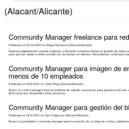
(Alacant/Alicante)
Community Manager freelance para rede
Publicado el 23-10-2020 en Playa Flamenca (Alacant/Alicante)
Estamos digitalizando nuestra empresa, y llevamos nosotros mismos la gestión de redes s
para que las visitas a redes sociales se conviertan en clientes. Necesitamos comenzar 
Community Manager para imagen de emp
menos de 10 empleados
Publicado el 16-8-2021 en Cabo Roig (Alacant/Alicante)
Busco un comm manager para mi empresa de alquiler vacacional, para gestionar las rrss, w
libres para que desarrollen otros proyectos
Community Manager para gestión del bl
Publicado el 19-4-2022 en San Fulgencio (Alacant/Alicante)
Busco un periodista o comunity manager para la creación de un blog de cocina y alimenta