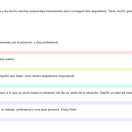
es y ha hecho muchas propuestas interesantes para conseguir más seguidores. Tiene mucho gusto
resado por el proyecto, y muy profesional.
bas partes
campaña que faltan unos meses seguiremos negociando
o a lo que yo tenía hasta el momento me dio su visión de la situación. Diseñó un plan de estra
u trabajo, profesional y una gran persona. Estoy Feliz!