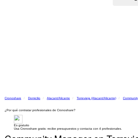
Cronoshare
Domicilio
Alacant/Alicante
Torrevieja (Alacant/Alicante)
Communit
¿Por qué contratar profesionales de Cronoshare?
Es gratuito
Usa Cronoshare gratis: recibe presupuestos y contacta con 4 profesionales.