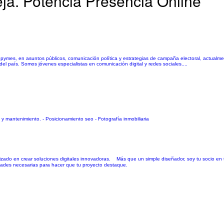
a. Potencia Presencia Online
ymes, en asuntos públicos, comunicación política y estrategias de campaña electoral, actualmen
el país. Somos jóvenes especialistas en comunicación digital y redes sociales....
 y mantenimiento. - Posicionamiento seo - Fotografía inmobiliaria
izado en crear soluciones digitales innovadoras. Más que un simple diseñador, soy tu socio en t
lidades necesarias para hacer que tu proyecto destaque.