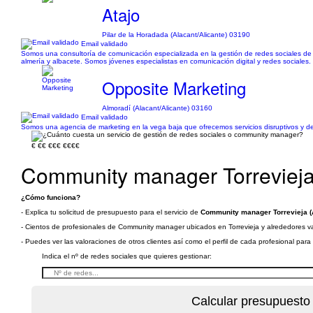
Atajo
Pilar de la Horadada (Alacant/Alicante) 03190
Email validado
Somos una consultoría de comunicación especializada en la gestión de redes sociales de p
almería y albacete. Somos jóvenes especialistas en comunicación digital y redes sociales.
Opposite Marketing
Almoradí (Alacant/Alicante) 03160
Email validado
Somos una agencia de marketing en la vega baja que ofrecemos servicios disruptivos y de
€
€€
€€€
€€€€
Community manager Torrevieja 
¿Cómo funciona?
- Explica tu solicitud de presupuesto para el servicio de
Community manager Torrevieja (A
- Cientos de profesionales de Community manager ubicados en Torrevieja y alrededores van
- Puedes ver las valoraciones de otros clientes así como el perfil de cada profesional par
Indica el nº de redes sociales que quieres gestionar: