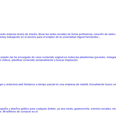
 puedo redactar textos de interés, llevar las redes sociales de forma profesional, creación de w
stoy trabajando en el servicio para el empleo de la universidad miguel hernández...
tado me he encargado de crear contenido original en todas las plataformas (youtube, instagram,
/ vídeos, planificar contenido semanalmente y buscar inspiración.
er y redactora web freelance a tiempo parcial en una empresa de madrid. Actualmente busco un
ografía y diseños gráfico para cualquier ámbito, ya sea moda, gastronomía, eventos sociales, etc
 Mi teléfono de contacto es el