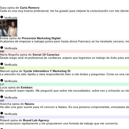
Sara opina de
Carla Romero
:
Carla es una muy buena profesional, me ha guiado para mejorar la comunicación con mis client
Verificada
Emma opina de
Presenzia Marketing Digital
:
Acabamos de empezar a trabajar juntos pero hasta ahora Francisco se ha mostrado cercano, inte
Verificada
MB
María Begoña opina de
Social 10 Canarias
:
Desde luego será mi profesional de confianza ,espero que logremos un trabajo de éxito para am
Verificada
MA
Manuel opina de
Vysite Informática Y Marketing Sl
:
La atención ha sido rápida y clara respondiendo bien a mis dudas y preguntas. Como es una 
Verificada
LU
Lucia opina de
Esteban
:
Me contactó super rápido. Me preguntó que sobre mis necesidades, sobre eso y echando un vistaz
Verificada
AR
Arancha opina de
Naiara
:
Ha sido una gran suerte para mí conocer a Naiara. Es una persona comprometida, entusiasta de s
Verificada
RG
Roland opina de
Brand Lab Agency
:
me contactaron rapidamente y me propusieron una formula de trabajo que me convenía.