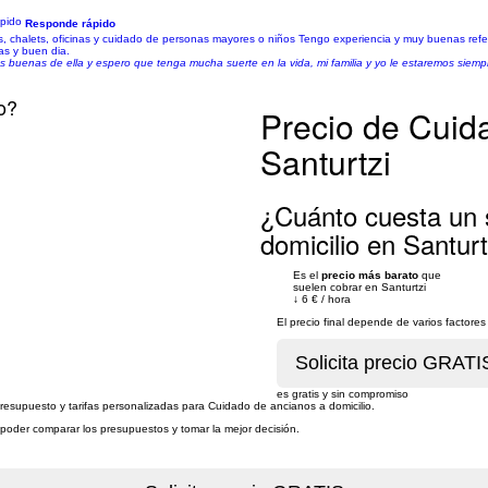
Responde rápido
os, chalets, oficinas y cuidado de personas mayores o niños Tengo experiencia y muy buenas refe
as y buen dia.
 buenas de ella y espero que tenga mucha suerte en la vida, mi familia y yo le estaremos siemp
o?
Precio de Cuid
Santurtzi
¿Cuánto cuesta un 
domicilio en Santurt
Es el
precio más barato
que
suelen cobrar en Santurtzi
↓
6 €
/
hora
El precio final depende de varios factor
es gratis y sin compromiso
presupuesto y tarifas personalizadas para Cuidado de ancianos a domicilio.
a poder comparar los presupuestos y tomar la mejor decisión.