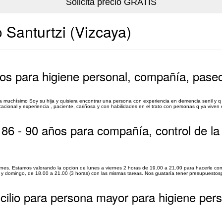
 Santurtzi (Vizcaya)
os para higiene personal, compañía, pase
uchísimo Soy su hija y quisiera encontrar una persona con experiencia en demencia senil y q t
cacional y experiencia , paciente, cariñosa y con habilidades en el trato con personas q ya viven e
 86 - 90 años para compañía, control de la
rnes. Estamos valorando la opcion de lunes a viernes 2 horas de 19.00 a 21.00 para hacerle co
o y domingo, de 18.00 a 21.00 (3 horas) con las mismas tareas. Nos guataría tener presupuestosp
cilio para persona mayor para higiene pers