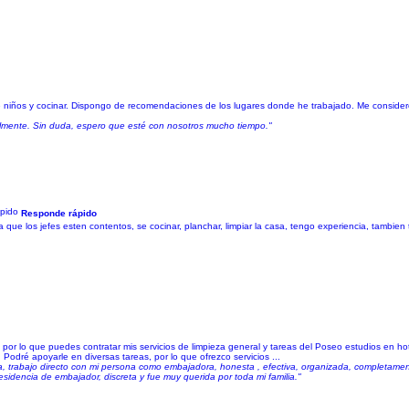
de niños y cocinar. Dispongo de recomendaciones de los lugares donde he trabajado. Me conside
almente. Sin duda, espero que esté con nosotros mucho tiempo."
Responde rápido
que los jefes esten contentos, se cocinar, planchar, limpiar la casa, tengo experiencia, tambien 
or lo que puedes contratar mis servicios de limpieza general y tareas del Poseo estudios en ho
 Podré apoyarle en diversas tareas, por lo que ofrezco servicios ...
ada, trabajo directo con mi persona como embajadora, honesta , efectiva, organizada, completamen
esidencia de embajador, discreta y fue muy querida por toda mi familia."