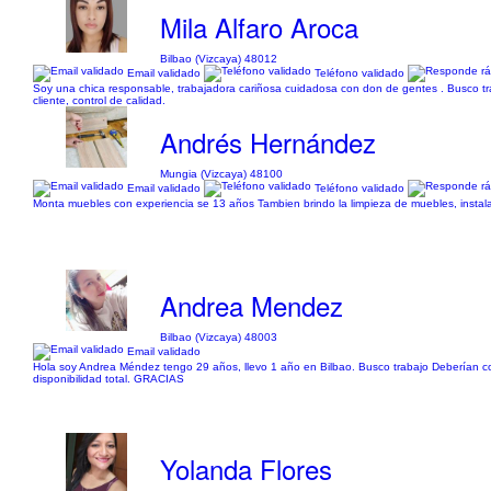
Mila Alfaro Aroca
Bilbao (Vizcaya) 48012
Email validado
Teléfono validado
Soy una chica responsable, trabajadora cariñosa cuidadosa con don de gentes . Busco trab
cliente, control de calidad.
Andrés Hernández
Mungia (Vizcaya) 48100
Email validado
Teléfono validado
Monta muebles con experiencia se 13 años Tambien brindo la limpieza de muebles, instalad
Andrea Mendez
Bilbao (Vizcaya) 48003
Email validado
Hola soy Andrea Méndez tengo 29 años, llevo 1 año en Bilbao. Busco trabajo Deberían c
disponibilidad total. GRACIAS
Yolanda Flores