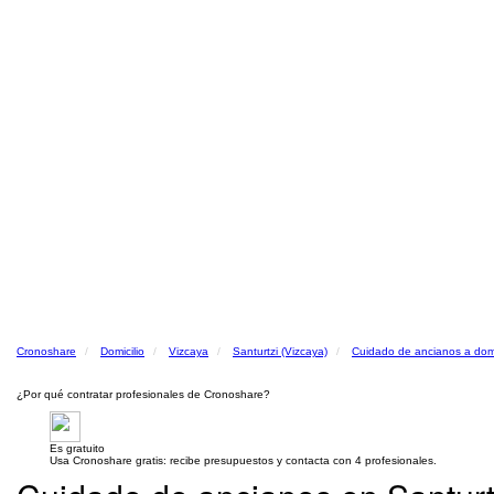
Cronoshare
Domicilio
Vizcaya
Santurtzi (Vizcaya)
Cuidado de ancianos a domi
¿Por qué contratar profesionales de Cronoshare?
Es gratuito
Usa Cronoshare gratis: recibe presupuestos y contacta con 4 profesionales.