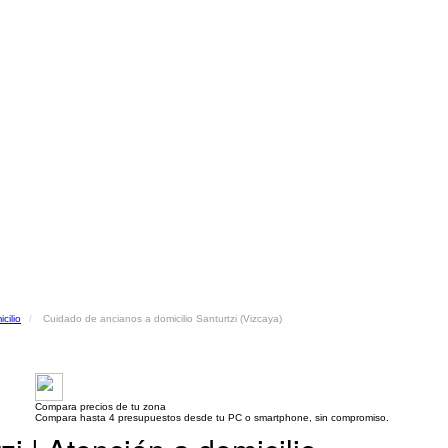
cilio
Cuidado de ancianos a domicilio Santurtzi (Vizcaya)
Compara precios de tu zona
Compara hasta 4 presupuestos desde tu PC o smartphone, sin compromiso.