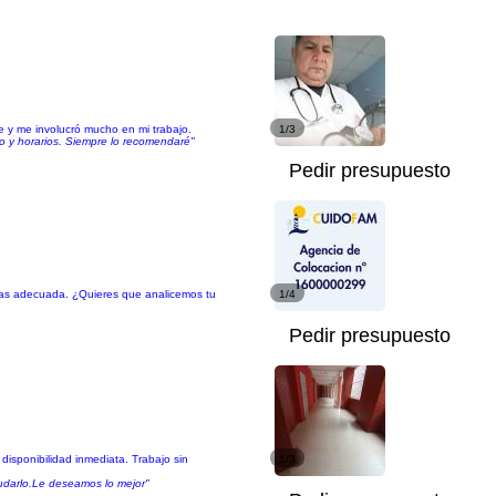
e y me involucró mucho en mi trabajo.
1/3
ajo y horarios. Siempre lo recomendaré"
Pedir presupuesto
 mas adecuada. ¿Quieres que analicemos tu
1/4
Pedir presupuesto
isponibilidad inmediata. Trabajo sin
1/3
dudarlo.Le deseamos lo mejor"