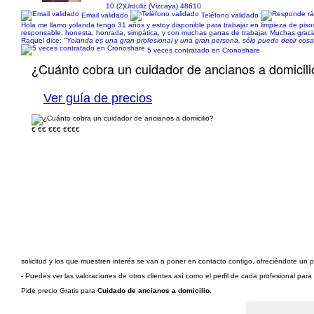
10 (2)
Urduliz (Vizcaya) 48610
Email validado
Teléfono validado
Hola me llamo yolanda tengo 31 años y estoy disponible para trabajar en limpieza de pis
responsable, honesta, honrada, simpática, y con muchas ganas de trabajar. Muchas graci
Raquel dice:
"Yolanda es una gran profesional y una gran persona, sólo puedo decir cosas
5 veces contratado en Cronoshare
¿Cuánto cobra un cuidador de ancianos a domicili
Ver guía de precios
€
€€
€€€
€€€€
solicitud y los que muestren interés se van a poner en contacto contigo, ofreciéndote un 
- Puedes ver las valoraciones de otros clientes así como el perfil de cada profesional par
Pide precio Gratis para
Cuidado de ancianos a domicilio
.