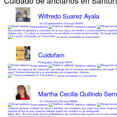
Cuidado de ancianos en Santurtz
Wilfredo Suarez Ayala
10 (7)
Larrabasterra (Vizcaya) 48600
Email validado
Teléfono validado
Soy auxiliar de geriatría y voluntario en la cruz roja y me dedico a cuidar personas mayo
Cristina dice:
"Lo elegí sin conocerlo y ha resultado un profesional increíble. No tengo pal
14 veces contratado en Cronoshare
Cuidofam
Portugalete (Vizcaya) 48920
Email validado
Teléfono validado
Somos una agencia de colocación que trabaja con el convenio de empleadas de hogar. Te 
caso? Solicita información y te atendemos sin compromiso. Gracias.
7 veces contratado en Cronoshare
Martha Cecilia Quilindo Ser
10 (1)
Santurtzi (Vizcaya) 48980
Email validado
Teléfono validado
Limpieza general, cuidado de niños y adultos, me considero una mujer muy seria, respons
importar el día ya que nesecito trabajar quien me contraté no se arrepentirá.
María dice:
"Es una mujer buena,trabajadora y de confianza.Nos ayudó con un piso antigu