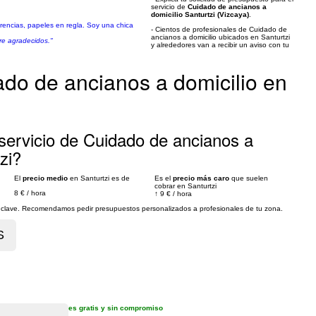
servicio de
Cuidado de ancianos a
domicilio Santurtzi (Vizcaya)
.
rencias, papeles en regla. Soy una chica
- Cientos de profesionales de Cuidado de
ancianos a domicilio ubicados en Santurtzi
re agradecidos."
y alrededores van a recibir un aviso con tu
ado de ancianos a domicilio en
servicio de Cuidado de ancianos a
zi?
El
precio medio
en Santurtzi es de
Es el
precio más caro
que suelen
cobrar en Santurtzi
8 €
/
hora
↑
9 €
/
hora
es clave. Recomendamos pedir presupuestos personalizados a profesionales de tu zona.
es gratis y sin compromiso