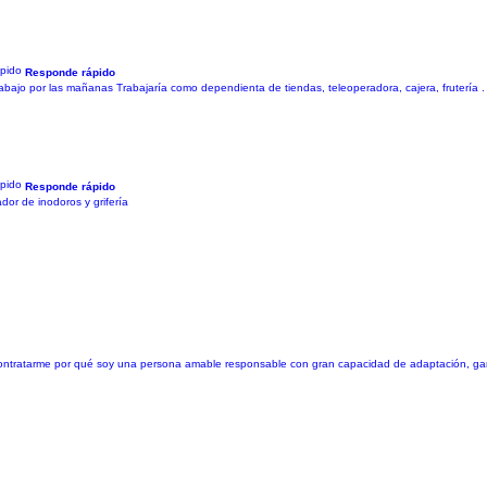
Responde rápido
ajo por las mañanas Trabajaría como dependienta de tiendas, teleoperadora, cajera, frutería . 
Responde rápido
or de inodoros y grifería
ontratarme por qué soy una persona amable responsable con gran capacidad de adaptación, gan