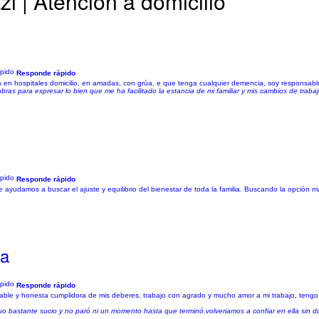
i | Atención a domicilio
Responde rápido
res en hospitales domicilio, en amadas, con grúa, e que tenga cualquier demencia, soy responsabl
abras para expresar lo bien que me ha facilitado la estancia de mi familiar y mis cambios de trab
Responde rápido
ayudamos a buscar el ajuste y equilibrio del bienestar de toda la familia. Buscando la opción
na
Responde rápido
able y honesta cumplidora de mis deberes, trabajo con agrado y mucho amor a mi trabajo, tengo d
o bastante sucio y no paró ni un momento hasta que terminó.volveriamos a confiar en ella sin 