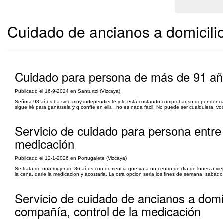
Cuidado de ancianos a domicilio
Cuidado para persona de más de 91 añ
Publicado el 16-9-2024 en Santurtzi (Vizcaya)
Señora 98 años ha sido muy independiente y le está costando comprobar su dependencia m
sigue iré para ganársela y q confíe en ella , no es nada fácil, No puede ser cualquiera, vo
Servicio de cuidado para persona entre
medicación
Publicado el 12-1-2026 en Portugalete (Vizcaya)
Se trata de una mujer de 86 años con demencia que va a un centro de dia de lunes a vie
la cena, darle la medicacion y acostarla. La otra opcion seria los fines de semana, sabad
Servicio de cuidado de ancianos a domi
compañía, control de la medicación