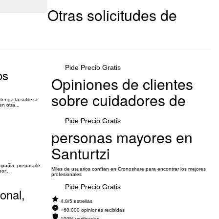
Otras solicitudes de
Pide Precio Gratis
os
Opiniones de clientes
sobre cuidadores de
enga la sutileza
n otra...
Pide Precio Gratis
personas mayores en
Santurtzi
mpañia, prepararle
Miles de usuarios confían en Cronoshare para encontrar los mejores
or...
profesionales
Pide Precio Gratis
onal,
4.8/5 estrellas
+60.000 opiniones recibidas
100% verificadas