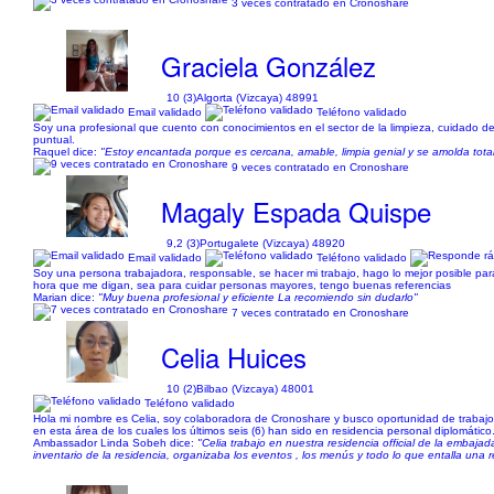
3 veces contratado en Cronoshare
Graciela González
10 (3)
Algorta (Vizcaya) 48991
Email validado
Teléfono validado
Soy una profesional que cuento con conocimientos en el sector de la limpieza, cuidado 
puntual.
Raquel dice:
"Estoy encantada porque es cercana, amable, limpia genial y se amolda tot
9 veces contratado en Cronoshare
Magaly Espada Quispe
9,2 (3)
Portugalete (Vizcaya) 48920
Email validado
Teléfono validado
Soy una persona trabajadora, responsable, se hacer mi trabajo, hago lo mejor posible para 
hora que me digan, sea para cuidar personas mayores, tengo buenas referencias
Marian dice:
"Muy buena profesional y eficiente La recomiendo sin dudarlo"
7 veces contratado en Cronoshare
Celia Huices
10 (2)
Bilbao (Vizcaya) 48001
Teléfono validado
Hola mi nombre es Celia, soy colaboradora de Cronoshare y busco oportunidad de trabajo p
en esta área de los cuales los últimos seis (6) han sido en residencia personal diplomático.
Ambassador Linda Sobeh dice:
"Celia trabajo en nuestra residencia official de la embaj
inventario de la residencia, organizaba los eventos , los menús y todo lo que entalla una r