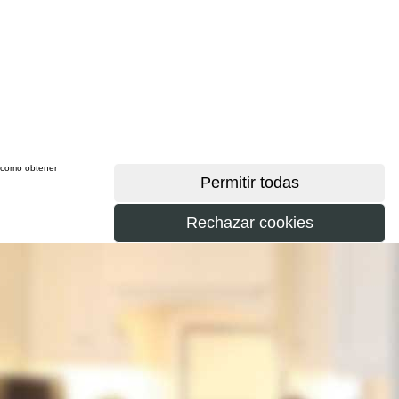
sí como obtener
más