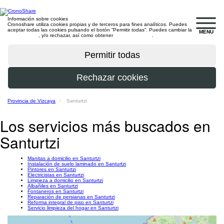
Información sobre cookies
Cronoshare utiliza cookies propias y de terceros para fines analíticos. Puedes
aceptar todas las cookies pulsando el botón “Permitir todas”. Puedes cambiar la
MENU
configuración
, y/o rechazar, así como obtener
más información
.
Provincia de Vizcaya
Santurtzi
Los servicios más buscados en
Santurtzi
Manitas a domicilio en Santurtzi
Instalación de suelo laminado en Santurtzi
Pintores en Santurtzi
Electricistas en Santurtzi
Limpieza a domicilio en Santurtzi
Albañiles en Santurtzi
Fontaneros en Santurtzi
Reparación de persianas en Santurtzi
Reforma integral de piso en Santurtzi
Servicio limpieza del hogar en Santurtzi