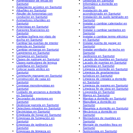
Administrador de fincas en
Gestorías en Santurtzi
Santurtzi
Informático a domicilio en
Aislamiento acústico en Santurtzi
Santurtzi
Albañiles en Santurtzi
Instalación de aire
Alquiler de furgonetas con
acondicionado en Santurtzi
conductor en Santurtzi
Instalación de suelo laminado en
Animadores infantiles en
Santurtzi
Santurtzi
Instalar o cambiar calentador en
Antenistas en Santurtzi
Santurtzi
Asesores financieros en
Instalar o cambiar sanitarios en
Santurtzi
Santurtzi
Cambiar bañera por plato de
Instalar o cambiar termo eléctrico
ducha en Santurtzi
en Santurtzi
Cambiar las puertas de interior
Instalar puerta de garaje en
vivienda en Santurtzi
Santurtzi
Cambiar ventanas en Santurtzi
Instalar ventilador de techo en
Carpinteros en Santurtzi
Santurtzi
Cerrajeros en Santurtzi
Jardineros en Santurtzi
Clases de patinaje en Santurtzi
Lacado de muebles en Santurtzi
Clases particulares de lengua
Lacado de puertas en Santurtzi
castellana en Santurtzi
Lampistas en Santurtzi
Colocar suelo vinílico en
Limpieza a domicilio en Santurtzi
Santurtzi
Limpieza de apartamentos
Community manager en Santurtzi
turísticos en Santurtzi
Construcción de casa en
Limpieza de cristales a domicilio
Santurtzi
en Santurtzi
Contratar monologuistas en
Limpieza de garajes en Santurtzi
Santurtzi
Limpieza fin de obra en Santurtzi
Cuidado de ancianos a domicilio
Logopeda en Santurtzi
en Santurtzi
Magos en Santurtzi
Decorador de interiores en
Manitas a domicilio en Santurtzi
Santurtzi
Maquillaje a domicilio en
Desbrozar parcela en Santurtzi
Santurtzi
Detectives privados en Santurtzi
Masajista a domicilio en Santurtzi
Electricistas en Santurtzi
Mecánicos a domicilio en
Empleada de hogar en Santurtzi
Santurtzi
Empresas de fumigación en
Montadores de muebles en
Santurtzi
Santurtzi
Empresas de jardinería en
Montaje de muebles Ikea en
Santurtzi
Santurtzi
Empresas de limpieza en
Nutricionista en Santurtzi