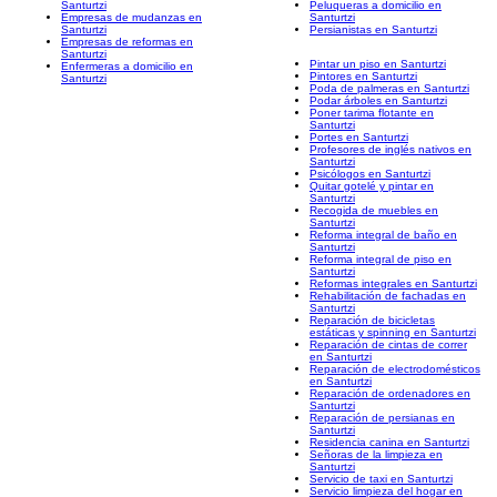
Santurtzi
Peluqueras a domicilio en
Empresas de mudanzas en
Santurtzi
Santurtzi
Persianistas en Santurtzi
Empresas de reformas en
Santurtzi
Pintar un piso en Santurtzi
Enfermeras a domicilio en
Pintores en Santurtzi
Santurtzi
Poda de palmeras en Santurtzi
Podar árboles en Santurtzi
Poner tarima flotante en
Santurtzi
Portes en Santurtzi
Profesores de inglés nativos en
Santurtzi
Psicólogos en Santurtzi
Quitar gotelé y pintar en
Santurtzi
Recogida de muebles en
Santurtzi
Reforma integral de baño en
Santurtzi
Reforma integral de piso en
Santurtzi
Reformas integrales en Santurtzi
Rehabilitación de fachadas en
Santurtzi
Reparación de bicicletas
estáticas y spinning en Santurtzi
Reparación de cintas de correr
en Santurtzi
Reparación de electrodomésticos
en Santurtzi
Reparación de ordenadores en
Santurtzi
Reparación de persianas en
Santurtzi
Residencia canina en Santurtzi
Señoras de la limpieza en
Santurtzi
Servicio de taxi en Santurtzi
Servicio limpieza del hogar en