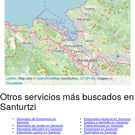
Leaflet
| Map data ©
OpenStreetMap
contributors,
CC-BY-SA
, Imagery ©
CloudMade
Otros servicios más buscados en
Santurtzi
Abogados de Extranjería en
Entrenador personal en Santurtzi
Santurtzi
Estética a domicilio en Santurtzi
Abogados de familia en Santurtzi
Fisioterapeutas en Santurtzi
Abogados laborales en Santurtzi
Fontaneros en Santurtzi
Adiestrador canino en Santurtzi
Fotógrafos en Santurtzi