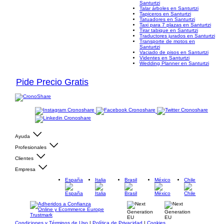
Santurtzi
Talar árboles en Santurtzi
Tapiceros en Santurtzi
Tatuadores en Santurtzi
Taxi para 7 plazas en Santurtzi
Tirar tabique en Santurtzi
Traductores jurados en Santurtzi
Transporte de motos en
Santurtzi
Vaciado de pisos en Santurtzi
Videntes en Santurtzi
Wedding Planner en Santurtzi
Pide Precio Gratis
Ayuda
Profesionales
Clientes
Empresa
España
Italia
Brasil
México
Chile
Condiciones y Términos de Uso
|
Política de Privacidad
|
Cookies