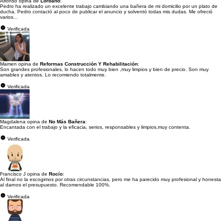
Alfonso opina de
Lorbaño
:
Pedro ha realizado un excelente trabajo cambiando una bañera de mi domicilio por un plato de
ducha. Pedro contactó al poco de publicar el anuncio y solventó todas mis dudas. Me ofreció
varios...
Verificada
Mamen opina de
Reformas Construcción Y Rehabilitación
:
Son grandes profesionales, lo hacen todo muy bien ,muy limpios y bien de precio. Son muy
amables y atentos. Lo recomiendo totalmente.
Verificada
Magdalena opina de
No Más Bañera
:
Encantada con el trabajo y la eficacia, serios, responsables y limpios,muy contenta.
Verificada
Francisco J opina de
Rocío
:
Al final no la escogimos por otras circunstancias, pero me ha parecido muy profesional y honesta
al darnos el presupuesto. Recomendable 100%.
Verificada