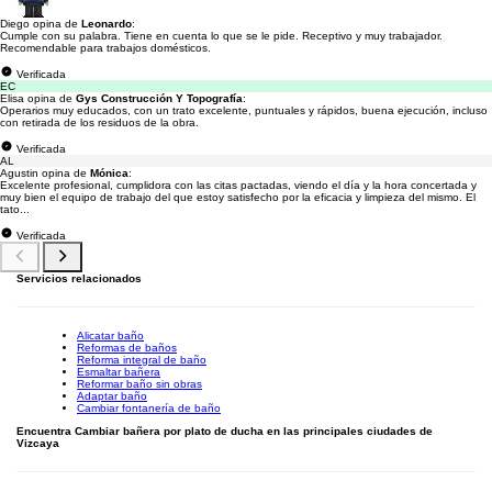
Diego opina de
Leonardo
:
Cumple con su palabra. Tiene en cuenta lo que se le pide. Receptivo y muy trabajador.
Recomendable para trabajos domésticos.
Verificada
EC
Elisa opina de
Gys Construcción Y Topografía
:
Operarios muy educados, con un trato excelente, puntuales y rápidos, buena ejecución, incluso
con retirada de los residuos de la obra.
Verificada
AL
Agustin opina de
Mónica
:
Excelente profesional, cumplidora con las citas pactadas, viendo el día y la hora concertada y
muy bien el equipo de trabajo del que estoy satisfecho por la eficacia y limpieza del mismo. El
tato...
Verificada
Servicios relacionados
Alicatar baño
Reformas de baños
Reforma integral de baño
Esmaltar bañera
Reformar baño sin obras
Adaptar baño
Cambiar fontanería de baño
Encuentra Cambiar bañera por plato de ducha en las principales ciudades de
Vizcaya