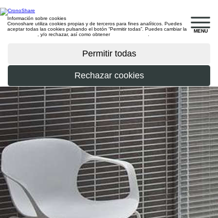
Información sobre cookies
Cronoshare utiliza cookies propias y de terceros para fines analíticos. Puedes
aceptar todas las cookies pulsando el botón “Permitir todas”. Puedes cambiar la
MENU
configuración
, y/o rechazar, así como obtener
más información
.