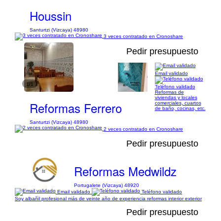
Houssin
Santurtzi (Vizcaya) 48980
3 veces contratado en Cronoshare
Pedir presupuesto
Email validado
1/1
Teléfono validado
Reformas de
viviendas y locales
Reformas Ferrero
comerciales, cuartos
de baño, cocinas, etc.
Santurtzi (Vizcaya) 48980
2 veces contratado en Cronoshare
Pedir presupuesto
Reformas Medwildz
Portugalete (Vizcaya) 48920
Email validado
Teléfono validado
Soy albañil profesional más de veinte año de experiencia reformas interior exterior
Pedir presupuesto