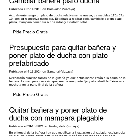
Cambiar bañera plato ducha
Publicado el 2-11-2018 en Barakaldo (Vizcaya)
Actualmente tengo un plato de ducha relativamente nuevo, de medidas 115x 67x
10, con su respectiva mampara. El trabajo a realizar seria cambiarlo por un plato
plano, mampara corredera a dos lados y alicatado total.
Pide Precio Gratis
Presupuesto para quitar bañera y
poner plato de ducha con plato
prefabricado
Publicado el 4-11-2024 en Santurtzi (Vizcaya)
Necesitaría subir las tomas de la grifería ya que actualmente están a la altura de la
bañera. La mampara necesito que sea de una parte fija y otra abatible Existe una
mocheta en la parte final de la bañera
Pide Precio Gratis
Quitar bañera y poner plato de
ducha con mampara plegable
Publicado el 28-10-2021 en Portugalete (Vizcaya)
En el fontral de la bañera hay que modificar la instalacion del radiador ocultandola
en el suelo donde ahora esta la pared de la bañera son los dos tubos de la