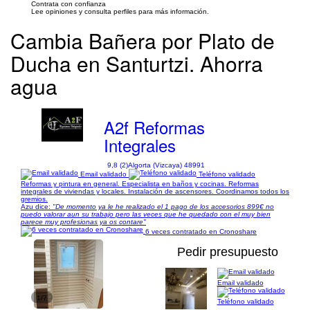
Contrata con confianza
Lee opiniones y consulta perfiles para más información.
Cambia Bañera por Plato de
Ducha en Santurtzi. Ahorra
agua
A2f Reformas
Integrales
9,8 (2)
Algorta (Vizcaya) 48991
Email validado
Teléfono validado
Reformas y pintura en general. Especialista en baños y cocinas. Reformas
integrales de viviendas y locales. Instalación de ascensores. Coordinamos todos los
gremios.
Azu dice:
"De momento ya le he realizado el 1 pago de los accesorios 899€ no
puedo valorar aun su trabajo pero las veces que he quedado con el muy bien
parece muy profesionas ya os contare"
6 veces contratado en Cronoshare
Pedir presupuesto
Email validado
1/7
Teléfono validado