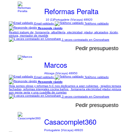
Reformas Peralta
10 (1)
Portugalete (Vizcaya) 48920
Email validado
Teléfono validado
Responde rápido
Realizó trabajo de; fontanería, albañilería, electricidad, pladur, alicatados, lúcido,
pintura, montador de mueble
1 veces contratado en Cronoshare
Pedir presupuesto
Marcos
Altzaga (Vizcaya) 48950
Email validado
Teléfono validado
Responde rápido
Hola somos obras y reformas h-C nos dedicamos a aser cubiertas , tejados terraza
fachadas, reformas integrales cocina baños , fontanería electricidad pladur pintura
son gente seria y una cuadrilla de currelas
3 veces contratado en Cronoshare
Pedir presupuesto
Casacomplet360
Portugalete (Vizcaya) 48920