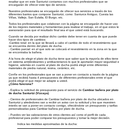
resaltar que en este Santurtzi contamos con muchos profesionales que se
encargarán de ofrecer este tipo de servicio.
Nuestros profesionales se encargarán de ofrecer sus servicios a través de los
diferentes barrios que compone Santurtzi, como: Santurce Antiguo, Cuesta las
Viñas, Vallejo, San Eulalia, El Burgo, etc.
Todos los profesionales que colaboran con la página se encargarán de hacer uso
de los mejores materiales y herramientas para realizar el trabajo, en el que estos le
asesorarán para que el resultado final sea el que usted está buscando.
Cuando se decida por realizar dicho cambio debe tener en cuanta de que puede
hacer dos tipos de cambios:
-Cambio total: en la que se llevará a cabo el cambio de todo el revestimiento que
se encuentra dentro del plato de ducha.
- Cambio parcial: en el que solo se colocará el revestimiento en la zona en la que
se encontraba la bañera.
A la hora de elegir el plato de ducha tiene que saber que la mayoría de ellos tiene
un sistema antideslizantes y antibacterianos lo que le aportarán mayor seguridad e
higiene, además en cuanto al plato de ducha podrá elegir entre diferentes
materiales de piedra natural, resina, cerámico, etc.
Confíe en los profesionales que se van a poner en contacto a través de la página
ya que recibirá hasta 4 presupuestos de diferentes profesionales entre el que
podrá elegir el que mejor se adapte a usted.
¿Cómo funciona?
- Explica tu solicitud de presupuesto para el servicio de
Cambiar bañera por plato
de ducha Santurtzi (Vizcaya)
.
- Cientos de profesionales de Cambiar bañera por plato de ducha ubicados en
Santurtzi y alrededores van a recibir un aviso con tu solicitud y los que muestren
interés se van a poner en contacto contigo, ofreciéndote un presupuesto y tarifas
personalizadas para Cambiar bañera por plato de ducha.
- Puedes ver las valoraciones de otros clientes así como el perfil de cada
profesional para poder comparar los presupuestos y tomar la mejor decisión.
Indica las medidas aproximadas de la ducha: