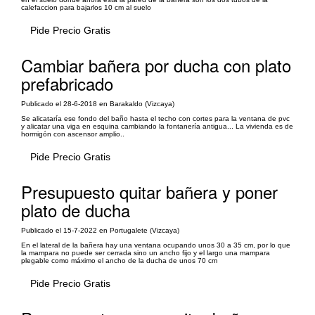
calefaccion para bajarlos 10 cm al suelo
Pide Precio Gratis
Cambiar bañera por ducha con plato
prefabricado
Publicado el 28-6-2018 en Barakaldo (Vizcaya)
Se alicataría ese fondo del baño hasta el techo con cortes para la ventana de pvc
y alicatar una viga en esquina cambiando la fontanería antigua... La vivienda es de
hormigón con ascensor amplio..
Pide Precio Gratis
Presupuesto quitar bañera y poner
plato de ducha
Publicado el 15-7-2022 en Portugalete (Vizcaya)
En el lateral de la bañera hay una ventana ocupando unos 30 a 35 cm, por lo que
la mampara no puede ser cerrada sino un ancho fijo y el largo una mampara
plegable como máximo el ancho de la ducha de unos 70 cm
Pide Precio Gratis