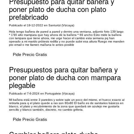
Presupuesto para quitar bañera y
poner plato de ducha con plato
prefabricado
Publicado el 19-12-2022 en Santurtzi (Vizcaya)
Hola tengo bañera de pared a pared y dentro una ventana, adjunto foto 139 largo
* 1'90 alto mampara que hay ahora de la bañera * 69 ancho Esto mide la bañera
con lampara que tiene ahora, me urge hacer el cambio esta semana pq han
operado a mi marido prótesis rodilla y no puede subir esa altura Ruego me manden
pto email o me llamen mañana lo antes posible
Pide Precio Gratis
Presupuestos para quitar bañera y
poner plato de ducha con mampara
plegable
Publicado el 7-6-2024 en Portugalete (Vizcaya)
Mi bañera está entre 3 paredes y sobre sale un poco del mismo, el hueco exacto al
retirarla para q el plato quede a ras son 80x80 El baño es de sanitarios básicos en
blanco, el plato y recubrimiento de la zona que quedará sin azulejo me gustaría
sencillo y blanco también, discreto, no cambio griferia.
Pide Precio Gratis