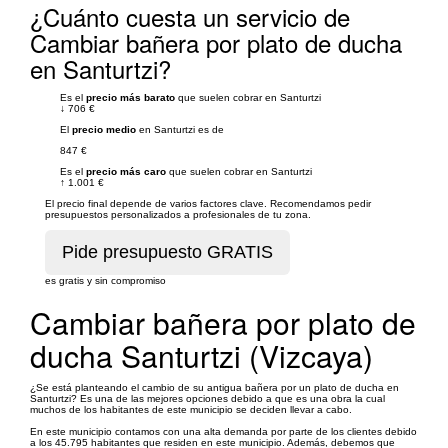
¿Cuánto cuesta un servicio de
Cambiar bañera por plato de ducha
en Santurtzi?
Es el
precio más barato
que suelen cobrar en Santurtzi
↓
706 €
El
precio medio
en Santurtzi es de
847 €
Es el
precio más caro
que suelen cobrar en Santurtzi
↑
1.001 €
El precio final depende de varios factores clave. Recomendamos pedir
presupuestos personalizados a profesionales de tu zona.
es gratis y sin compromiso
Cambiar bañera por plato de
ducha Santurtzi (Vizcaya)
¿Se está planteando el cambio de su antigua bañera por un plato de ducha en
Santurtzi? Es una de las mejores opciones debido a que es una obra la cual
muchos de los habitantes de este municipio se deciden llevar a cabo.
En este municipio contamos con una alta demanda por parte de los clientes debido
a los 45.795 habitantes que residen en este municipio. Además, debemos que