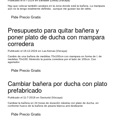
Publicado el 8-7-2024 en Elexalde (Leioa) (Vizcaya)
Hay que colocar también azulejos en la zona donde está la bañera. La mampara
aún no la tengo totalmente definida , aunque me gustan las de vidrio.
Pide Precio Gratis
Presupuesto para quitar bañera y
poner plato de ducha con mampara
corredera
Publicado el 16-12-2024 en Las Arenas (Vizcaya)
Cambio de una bañera de medidas 70x100cm con mampara en forma de l, de
medidas 70x100. Abriendo la puerta corredera por el lado de 100cm. Con
agarrador.
Pide Precio Gratis
Cambiar bañera por ducha con plato
prefabricado
Publicado el 11-7-2018 en Santurtzi (Vizcaya)
Cambiar la bañera en 24 horas de duración máxima con plato de ducha, en
conforme hueco de la bañera de pizarra blanca anti deslizante
Pide Precio Gratis