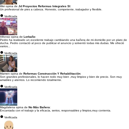
Wei opina de
Jd Proyectos Reformas Integrales Sl
:
Un profesional de pies a cabeza. Honesto, competente, trabajador y flexible.
Verificada
Alfonso opina de
Lorbaño
:
Pedro ha realizado un excelente trabajo cambiando una bañera de mi domicilio por un plato de
ducha. Pedro contactó al poco de publicar el anuncio y solventó todas mis dudas. Me ofreció
varios...
Verificada
Mamen opina de
Reformas Construcción Y Rehabilitación
:
Son grandes profesionales, lo hacen todo muy bien ,muy limpios y bien de precio. Son muy
amables y atentos. Lo recomiendo totalmente.
Verificada
Magdalena opina de
No Más Bañera
:
Encantada con el trabajo y la eficacia, serios, responsables y limpios,muy contenta.
Verificada