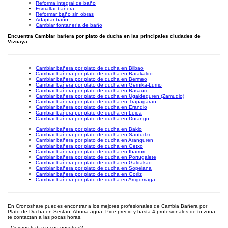
Reforma integral de baño
Esmaltar bañera
Reformar baño sin obras
Adaptar baño
Cambiar fontanería de baño
Encuentra Cambiar bañera por plato de ducha en las principales ciudades de
Vizcaya
Cambiar bañera por plato de ducha en Bilbao
Cambiar bañera por plato de ducha en Barakaldo
Cambiar bañera por plato de ducha en Bermeo
Cambiar bañera por plato de ducha en Gernika-Lumo
Cambiar bañera por plato de ducha en Basauri
Cambiar bañera por plato de ducha en Ugaldeguren (Zamudio)
Cambiar bañera por plato de ducha en Trapagaran
Cambiar bañera por plato de ducha en Erandio
Cambiar bañera por plato de ducha en Leioa
Cambiar bañera por plato de ducha en Durango
Cambiar bañera por plato de ducha en Bakio
Cambiar bañera por plato de ducha en Santurtzi
Cambiar bañera por plato de ducha en Aranguren
Cambiar bañera por plato de ducha en Getxo
Cambiar bañera por plato de ducha en Ibarruri
Cambiar bañera por plato de ducha en Portugalete
Cambiar bañera por plato de ducha en Galdakao
Cambiar bañera por plato de ducha en Sopelana
Cambiar bañera por plato de ducha en Gorliz
Cambiar bañera por plato de ducha en Arrigorriaga
En Cronoshare puedes encontrar a los mejores profesionales de Cambia Bañera por
Plato de Ducha en Sestao. Ahorra agua. Pide precio y hasta 4 profesionales de tu zona
te contactan a las pocas horas.
¿Quieres trabajar con nosotros?