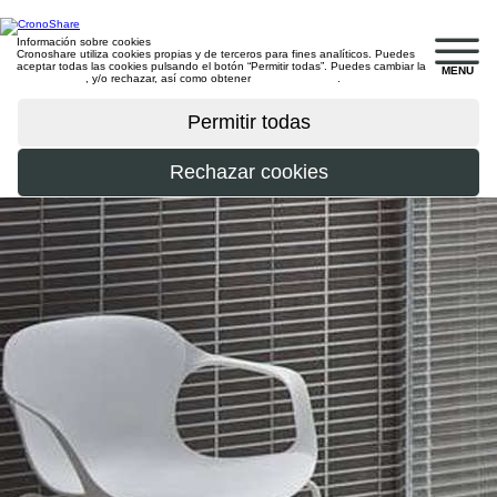
Información sobre cookies
Cronoshare utiliza cookies propias y de terceros para fines analíticos. Puedes
aceptar todas las cookies pulsando el botón “Permitir todas”. Puedes cambiar la
MENU
configuración
, y/o rechazar, así como obtener
más información
.