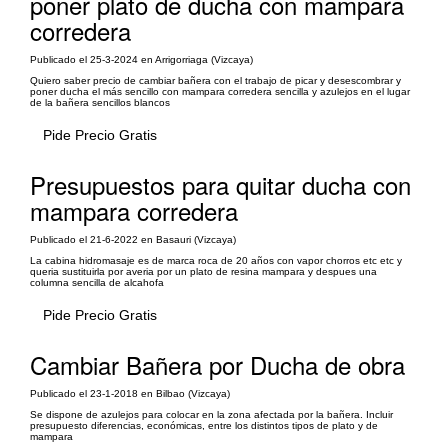
poner plato de ducha con mampara
corredera
Publicado el 25-3-2024 en Arrigorriaga (Vizcaya)
Quiero saber precio de cambiar bañera con el trabajo de picar y desescombrar y
poner ducha el más sencillo con mampara corredera sencilla y azulejos en el lugar
de la bañera sencillos blancos
Pide Precio Gratis
Presupuestos para quitar ducha con
mampara corredera
Publicado el 21-6-2022 en Basauri (Vizcaya)
La cabina hidromasaje es de marca roca de 20 años con vapor chorros etc etc y
queria sustituirla por averia por un plato de resina mampara y despues una
columna sencilla de alcahofa
Pide Precio Gratis
Cambiar Bañera por Ducha de obra
Publicado el 23-1-2018 en Bilbao (Vizcaya)
Se dispone de azulejos para colocar en la zona afectada por la bañera. Incluir
presupuesto diferencias, económicas, entre los distintos tipos de plato y de
mampara