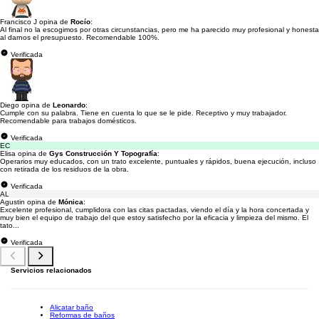
Francisco J opina de
Rocío
:
Al final no la escogimos por otras circunstancias, pero me ha parecido muy profesional y honesta
al darnos el presupuesto. Recomendable 100%.
Verificada
Diego opina de
Leonardo
:
Cumple con su palabra. Tiene en cuenta lo que se le pide. Receptivo y muy trabajador.
Recomendable para trabajos domésticos.
Verificada
EC
Elisa opina de
Gys Construcción Y Topografía
:
Operarios muy educados, con un trato excelente, puntuales y rápidos, buena ejecución, incluso
con retirada de los residuos de la obra.
Verificada
AL
Agustin opina de
Mónica
:
Excelente profesional, cumplidora con las citas pactadas, viendo el día y la hora concertada y
muy bien el equipo de trabajo del que estoy satisfecho por la eficacia y limpieza del mismo. El
tato...
Verificada
Servicios relacionados
Alicatar baño
Reformas de baños