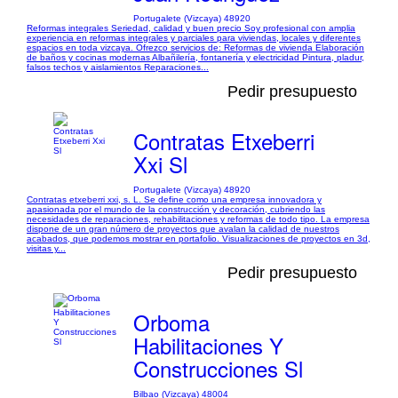
Portugalete (Vizcaya) 48920
Reformas integrales Seriedad, calidad y buen precio Soy profesional con amplia
experiencia en reformas integrales y parciales para viviendas, locales y diferentes
espacios en toda vizcaya. Ofrezco servicios de: Reformas de vivienda Elaboración
de baños y cocinas modernas Albañilería, fontanería y electricidad Pintura, pladur,
falsos techos y aislamientos Reparaciones...
Pedir presupuesto
Contratas Etxeberri
Xxi Sl
Portugalete (Vizcaya) 48920
Contratas etxeberri xxi, s. L. Se define como una empresa innovadora y
apasionada por el mundo de la construcción y decoración, cubriendo las
necesidades de reparaciones, rehabilitaciones y reformas de todo tipo. La empresa
dispone de un gran número de proyectos que avalan la calidad de nuestros
acabados, que podemos mostrar en portafolio. Visualizaciones de proyectos en 3d,
visitas y...
Pedir presupuesto
Orboma
Habilitaciones Y
Construcciones Sl
Bilbao (Vizcaya) 48004