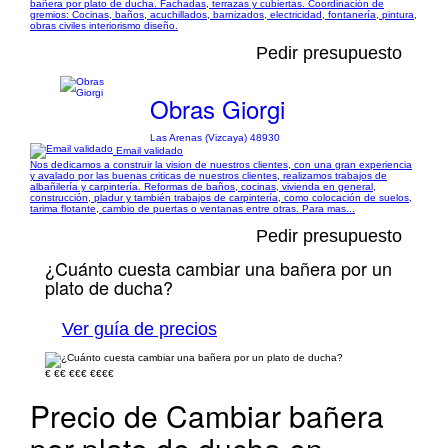
bañera por plato de ducha. Fachadas, terrazas y cubiertas. Coordinación de
gremios: Cocinas, baños, acuchillados, barnizados, electricidad, fontanería, pintura,
obras civiles interiorismo diseño.
Pedir presupuesto
Obras Giorgi
Las Arenas (Vizcaya) 48930
Email validado
Nos dedicamos a construir la vision de nuestros clientes, con una gran experiencia
y avalado por las buenas criticas de nuestros clientes, realizamos trabajos de
albañilería y carpintería. Reformas de baños, cocinas, vivienda en general,
construcción, pladur y también trabajos de carpintería, como colocación de suelos,
tarima flotante, cambio de puertas o ventanas entre otras. Para mas...
Pedir presupuesto
¿Cuánto cuesta cambiar una bañera por un
plato de ducha?
Ver guía de precios
€
€€
€€€
€€€€
Precio de Cambiar bañera