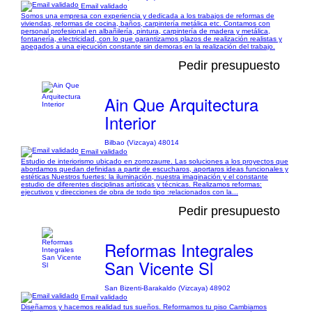
Email validado
Somos una empresa con experiencia y dedicada a los trabajos de reformas de
viviendas, reformas de cocina, baños, carpintería metálica etc. Contamos con
personal profesional en albañilería, pintura, carpintería de madera y metálica,
fontanería, electricidad, con lo que garantizamos plazos de realización realistas y
apegados a una ejecución constante sin demoras en la realización del trabajo.
Pedir presupuesto
Ain Que Arquitectura
Interior
Bilbao (Vizcaya) 48014
Email validado
Estudio de interiorismo ubicado en zorrozaurre. Las soluciones a los proyectos que
abordamos quedan definidas a partir de escucharos, aportaros ideas funcionales y
estéticas Nuestros fuertes: la iluminación, nuestra imaginación y el constante
estudio de diferentes disciplinas artísticas y técnicas. Realizamos reformas:
ejecutivos y direcciones de obra de todo tipo :relacionados con la...
Pedir presupuesto
Reformas Integrales
San Vicente Sl
San Bizenti-Barakaldo (Vizcaya) 48902
Email validado
Diseñamos y hacemos realidad tus sueños. Reformamos tu piso Cambiamos