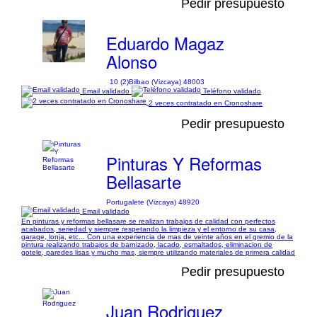
Pedir presupuesto
Eduardo Magaz
Alonso
10 (2)
Bilbao (Vizcaya) 48003
Email validado
Teléfono validado
2 veces contratado en Cronoshare
Pedir presupuesto
Pinturas Y Reformas
Bellasarte
Portugalete (Vizcaya) 48920
Email validado
En pinturas y reformas bellasare se realizan trabajos de calidad con perfectos
acabados, seriedad y siempre respetando la limpieza y el entorno de su casa,
garage, lonja, etc... Con una experiencia de mas de veinte años en el gremio de la
pintura realizando trabajos de barnizado, lacado, esmaltados, eliminacion de
gotele, paredes lisas y mucho mas, siempre utilizando materiales de primera calidad
Pedir presupuesto
Juan Rodriguez